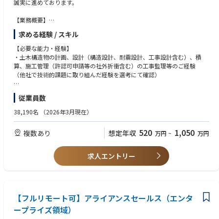
誠実に進めております。
【業務概要】
原子力発電所 再稼働・建設プロジェクト・廃炉措置：
求める経験 / スキル
土木工事・設備の計画、調整、調査、設計、積算、工事監理、運用
【必要な能力・経験】
・既存の原子力土木構造物だけでなく、再稼働に係る新規施設、廃止措置
・土木構造物の計画、設計（構造設計、耐震設計、工事設計含む）、積
のための施設などの計画、調整・折衝、調査、設計（構造設計、耐震設
算、施工管理（許認可申請等の社外折衝含む）の工事監理等のご経験
計、工事設計含む）、積算、工事監理、保守管理、運用に関わる業務内容
（他社で技術的課題に取り組んだ経験を選考にて確認）
をインハウスエンジニアとして担当いただきます。
（具体的な業務は、新規制基準を踏まえた大型の安全対策土木工事（自然
・土木構造物の計画、設計（構造設計、耐震設計、工事設計含む）、積
従業員数
災害等リスクに対する安全対策や、重大事故対策等）、既存土木設備の維
算、施工管理（許認可申請等の社外折衝含む）の工事監理等に関する知
持管理、保守効率化、新規立地地点のリスク調査（敷地内の試掘坑調査，
識・技能
38,190名
（2026年3月現在）
ボーリング調査など）等）
【歓迎要件】
520
1,050
複数あり
想定年収
万円
~
万円
【期待される役割】
・土木に関連する法令、規格基準に精通
土木関係業務の経験や専門性を活かし、職場を牽引し中核として力を発揮
・ゼネコン等受注者側のご経験、現場代理人や監理技術者のご経験
できる土木技術者を募集しています。
・原子力発電所工事のご経験
求人エントリー
・土木構造物の計画、設計（構造設計、耐震設計、工事設計含む）、積
【キャリアパス】
算、施工管理（許認可申請等の社外折衝含む）の工事監理等に関する学会
業務や研修を通じて、数年目途で担当者として当社の土木業務に係わる基
等への投稿・発表
礎的な経験や知識を習得し職場の中核として業務を推進できる土木技術者
・一級土木施工管理技士。技術士は尚可。
となり、マネジメント経験を積んだ上で、ひいては組織全体をリードする
【フルリモート可】アライアンスセールス（エンタ
役割で力を発揮いただくことを期待しています。
ープライズ領域）