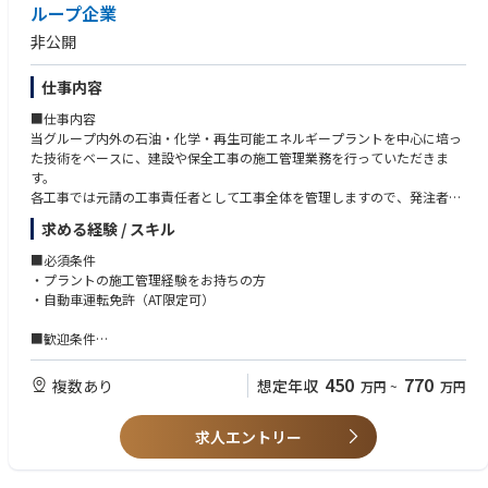
訓練業務
ループ企業
～ご経験～
配属先部署年代別人数構成：
最新のテクノロジーを組み合わせて効率的に解決していきます。
・原子力関係の職場で業務経験のある方
60代1名，50代4名，40代9名，30代7名，20代7名
非公開
■職責：
～知識・技能～
一緒に脱炭素社会を実現していきましょう！
放射線安全部の一員として、発電所における放射線・放射性廃棄物・水質
・放射線計測器の取扱い又は知識のある方
～雰囲気～
管理・化学分野のいずれかの業務を担当します。
仕事内容
・化学薬品（有害物質含む）の取扱い経験又は知識のある方
・上下関係が必要な場面（意思決定、指示など）においてはしっかりとし
次のいずれかの管理業務を中心に担当しながら、他部門・協力企業と連携
・材料の腐食の知識のある方
た関係性がありますが，普段はフラットな雰囲気の職場です。
■仕事内容
しながら、継続的に安全・品質向上に取り組み安全かつ安定した運用を
～資格～
・キャリア採用者が2名所属しております。
当グループ内外の石油・化学・再生可能エネルギープラントを中心に培っ
支えます。
・第一種または第二種放射線取扱主任者
・一人当たりの裁量の範囲が大きいことから，やりがいを感じることがで
た技術をベースに、建設や保全工事の施工管理業務を行っていただきま
緊急時においては、「保安班」の指揮者である保安班長のもと、現場活動
・第一種作業環境測定士（放射線物質）
きます。
す。
を実施する要員として、「保安班員」の役割を担い、安全確保に向けた
・放射線関係の資格保有者
・心理的安全性が高く，言い出しやすい雰囲気です。
各工事では元請の工事責任者として工事全体を管理しますので、発注者や
活動を支えます。
・大型または中型自動車運転免許
・原子力以外の他部門出身の社員も活躍しています。
協力会社との折衝はもちろんのこと、安全、品質、工程、コスト等の管理
適性に応じて担当業務を定めつつ、発電所全体の安全性向上に寄与する役
求める経験 / スキル
を含む一貫したマネジメントが出来ることも醍醐味です。
割が期待されます。
■必須条件
～具体的には～
【具体的に】
・プラントの施工管理経験をお持ちの方
・放射線管理や水質管理など、専門領域における日常管理および現場監理
■工事計画・施工計画の作成、仕様書の作成
・自動車運転免許（AT限定可）
・管理マニュアルの整備・改訂と継続的な業務改善の推進
■見積引合、査定の対応
・協力企業を含む現場への指導・助言を通じた安全管理の徹底
■施工管理業務など
■歓迎条件
・他産業の知見も踏まえたプロセス改善や品質向上への取り組み
・危険物・石油・化学関連施設の工事経験をお持ちの方
・緊急時における保安班員としての現場活動（班長の指示のもと対応）
■企業紹介
・大型タンク開放検査経験や配管工事の施工管理経験をお持ちの方
450
770
複数あり
想定年収
万円
~
万円
☆頼れる人材と確かな技術で創る、「笑顔と感動」を全てのお客様へ☆
・機械保全技能士（機械系）、酸欠硫化水素危険作業主任者、足場作業主
■魅力、面白み：
出光エンジアリングは、長年にわたって出光グループの製油所・石油化学
任者など
発電所で働く多くの関係者と連携しながら、安全を守る中核的な役割を担
工場のプラント設計、運転、保全に携わってきました。設備をもっと安全
求人エントリー
います。
に、もっと安定して稼働させるにはどうすればいいのか。省エネや環境負
・固定観念にとらわれず、柔軟な発想で新しいものを生み出す人
日常業務から緊急時対応まで一貫して関わることで、自身の業務が社会の
荷の低減を実現するには、運転や保全業務の効率化、生産性の向上や保全
・自分の意思・判断によって自ら責任をもって積極的に行動する人
安全に直結している実感を得やすい環境です。