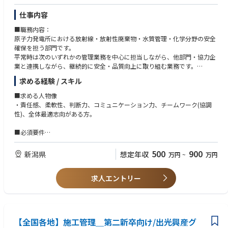
技術と調整力の双方を活かしながら、影響範囲の広い業務に携われる点が
ロジーとコンサルティングを組み合わせた独自のソリューション提供が特
・原子力業界における許認可対応の業務経験
仕事内容
特徴です。
徴です。
～具体的には～
エネオクの取扱総額も1300億円を突破するほどの急成長を遂げています。
～知識・技能～
■職務内容：
・設計・品質管理・検査・許認可といった幅広い工程に関与できる
・社内外の幅広い箇所との連携・調整に資するコミュニケーション能力を
原子力発電所における放射線・放射性廃棄物・水質管理・化学分野の安全
・メーカー、研究機関、規制当局など多様な専門家との協働機会
エネルギーはすべての産業の潤滑油です。今後の成長分野である通信やI
有する（原子力規制庁との折衝経験があるとなおよい）。
確保を担う部門です。
・大規模設備の安全性向上に直接寄与するやりがいのある業務
T、AI、EVによる自動運転交通インフラや古くから社会を支えている製造
平常時は次のいずれかの管理業務を中心に担当しながら、他部門・協力企
・調整・企画力を実務の中で磨きやすい環境
業などの根底には必ずエネルギーの存在があります。
業と連携しながら、継続的に安全・品質向上に取り組む業務です。
・既存スキルを深めつつ、新技術や知識にも触れられる
エネルギーをあらゆる産業のプラットフォームとして正しく選択できるこ
緊急時には放射線・放射能の測定・評価など担当する保安班員として現場
技術者としての専門性を維持・強化しながら、視野を広げていきたい方に
とが、産業の競争力や事業の持続可能性のカギとなります。
求める経験 / スキル
対応に加わり、発電所全体の安全確保に寄与するとともに周辺公衆の
適した環境です。
脱炭素という世界同時進行の潮流は、石炭・石油からの脱却、そして再生
安全確保に寄与します。
■求める人物像
可能エネルギーへのシフトであり、社会的・経済的にも止めることのでき
日常業務と緊急時対応の両面から経験を積むことができます。
・責任感、柔軟性、判断力、コミュニケーション力、チームワーク(協調
■キャリアパス：以下のようなキャリアパスを想定しています。
ない大変革の時代です。
〇平常時業務
性)、全体最適志向がある方。
短期（1〜3年）：使用前事業者検査，溶接検査に係る社内外関係者との調
・放射線管理・安全管理のための必要な業務管理及び現場監理並びにプロ
整，国の検査に係る申請書類作成，折衝等をチームリーダの下で実施いた
この変化の先に実現する未来を前倒しするのが、エナーバンクの役割で
セスの維持管理
■必須要件
だきます。また，必要に応じて設備の設計業務，許認可対応業務も経験い
す。
(放射線・放射能の監視・測定・評価、被ばく低減検討・立案）
～ご経験～
ただきます。
エナーバンクは、電力の選択という複雑性が高く非対称性の大きい環境に
・原子炉水他の水質管理及び放射性液体・気体廃棄物管理・安全管理のた
・全面マスクの装着やヨウ素剤の服用に支障がない方。
中期（3〜5年）：検査に係る統括として主体的に諸業務を実施いただくと
500
900
新潟県
おいて、透明性の高い情報を提供しすべての需要家の未来への意思決定を
想定年収
万円
~
万円
めの必要な業務管理及び現場監理並びにプロセスの維持管理
・緊急時対応を含む宿直業務が可能であること。
共に，プロジェクトマネジメントを経験いただきます。
加速させることで、無駄なエネルギーのない世界を実現していきます。わ
(水質の監視・測定(分析)・評価、放射線・放射能の監視・測定・評価）
以下のうちいずれかを必須とします。
長期（5年以上）：将来は部門の中核者として管理職任用を含めて活躍い
たしたちはエネルギー業界のゲームチェンジャーとして事業を拡大してい
・放射性固体廃棄物管理・安全管理のための必要な業務管理及び現場監理
求人エントリー
・放射線業務経験又は知識がある方
ただきます。
るため、自分の仕事や貢献が日々の人々の生活にどう影響を与えていく
並びにプロセスの維持管理
・化学分析業務経験又は知識がある方
か？を感じることができます。
(放射性固体廃棄物の処理・保管・処分の管理、廃棄物低減検討・立案）
・放射性廃棄物業務経験又は知識がある方
■配属先部署、雰囲気：
〇緊急時の即応業務
・作業安全業務や現場監理の経験又は知識がある方
・柏崎刈羽原子力発電所における従業員数：
事業を大きく創る上では、極限まで需要家の目線でサービス設計をするこ
・緊急対策室及び現場活動での放射線・放射能の測定・評価、対策要員の
東京電力社員 約1,200名 協力企業社員 約5,000名 合計6,000名以上
とが重要です。エネルギー領域の専門家として、エネルギー関連のトレン
【全国各地】施工管理＿第二新卒向け/出光興産グ
被ばく管理及び周辺公衆に対する影響範囲の評価並びに緊急時に備えた
■歓迎要件
が従事。
ドを見ながら需要家ニーズをマッチングさせるコンサルティング能力と、