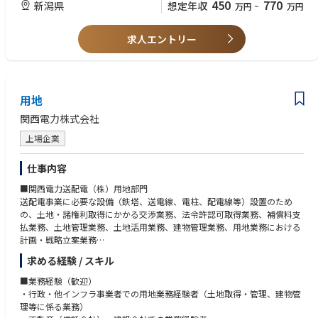
(建設、開放検査、保全工事等)
450
770
新潟県
想定年収
万円
~
万円
コストの適正化を図るにはどうするべきか。
■歓迎条件
現状に満足することなく、多様な面からより良い設備の姿を目指し、追及
求人エントリー
＜免許資格＞
を続けてきました。成功と失敗を繰り返しながら課題と向き合い、ひとつ
1.1級施工管理技士(管工事、土木工事、建築工事、機械器具設置等)
ひとつ答えを見つけてきました。私たちには、こうして積み重ねてきた
2.危険物取扱者(甲種、乙種)
様々なノウハウがあります。経験という確かな歩みによって磨かれ、生ま
3.各種作業主任者(足場、有機溶剤、玉掛、酸素欠乏)
れてきた数多くの知恵と技術があります。
用地
＜経歴・知識＞
だからこそ、その解決力と専門力をお客様のために役立てたい。ユーザー
1.石油タンク建設または保全工事の施工管理経験
関西電力株式会社
の視点を活かした提案で、お客様のプラントを支えるパートナーとなりた
2.高さ10m以上の仮設足場組立解体の施工経験、または施工管理経験
い。私たちは、お客様にとっての最適とは何かを考えるエンジニアリング
上場企業
会社です。
仕事内容
■関西電力送配電（株）用地部門
送配電事業に必要な設備（鉄塔、送電線、電柱、配電線等）設置のため
の、土地・諸権利取得にかかる交渉業務、法令許認可取得業務、補償料支
払業務、土地管理業務、土地活用業務、建物管理業務、用地業務における
計画・戦略立案業務
求める経験 / スキル
■関西電力（株）総務室（用地部門）
オフィスビルの新規賃借など事業全般に必要となる土地・建物の取得等に
■業務経験（歓迎）
かかる交渉業務、不動産活用業務、土地・建物管理業務、全社不動産に関
・行政・他インフラ事業者での用地業務経験者（土地取得・管理、建物管
する計画・戦略立案業務
理等に係る業務）