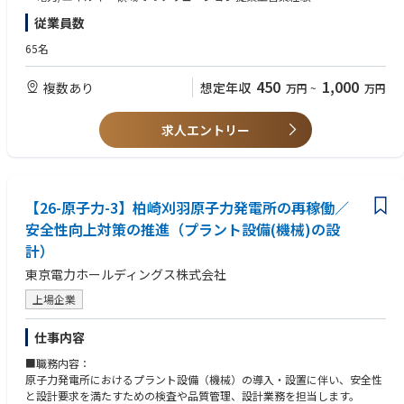
業」の支援事業者としてエナーバンクが選定されました
・官公庁/自治体/大手法人へのセールス経験
従業員数
・チームリーダー、マネージャーとしての組織牽引経験
【募集背景】
65名
シリーズBの資金調達を終え、PMF済の「エネオク」は自治体・民間双方
【歓迎スキル】
で導入が急拡大。脱炭素に向けた共同調達プロジェクトも増え、事業も組
・複数拠点/複数事業者を巻き込んだ共同調達プロジェクト経験
450
1,000
複数あり
想定年収
万円
~
万円
織も急成長フェーズに突入しています。一方で、現チームはまだ少数精鋭
・脱炭素/再エネ関連事業における営業/提案/導入支援経験
ながら業界知見を有する人材の採用が急務。今後の組織の拡張と事業スケ
・エンタープライズSaaSやプラットフォームサービスの営業経験
ールに耐えうる強固な営業体制を構築していくため、業界知見を持ち、現
・入札案件/RFP対応/公共調達フローへの理解
求人エントリー
場と戦略をつなぐミドルマネジメント層の採用を進めています。これまで
のご経験を活かし、社会インフラを動かす最前線で力を発揮したい方にジ
【求める人物像】
ョインいただきたいフェーズです。
・ミッション、バリューに共感し、事業成長を“自分ごと”として楽しめる
方
【具体的な業務内容】
【26-原子力-3】柏崎刈羽原子力発電所の再稼働／
・自らの経験や業界知識に固執せず、学習と変化を厭わない方
▼営業および組織マネジメント
・裁量やプレッシャーを前向きに捉え、手触り感ある成果にこだわる方
安全性向上対策の推進（プラント設備(機械)の設
・セールスチームの営業戦略立案〜実行〜進捗管理
・多様なステークホルダーと信頼関係を築き、チームで成果を出すことに
計）
・セールスチームのKPI設計〜管理〜事業目標へのコミット
喜びを感じられる方
・組織設計/チームマネジメント（メンバー育成/ナレッジ共有体制の構
・完全リモート環境でも自律的に行動し、質の高いコミュニケーションを
東京電力ホールディングス株式会社
築）
取れる方
上場企業
・民間企業/自治体/官公庁への新規開拓営業、提案活動
・複数部署と連携した案件推進（PM/カスタマーサクセス/オペレーション
との連携）
仕事内容
▼顧客折衝・導入支援
■職務内容：
・電力調達プロセスの構造理解を前提とした課題ヒアリングと提案設計
原子力発電所におけるプラント設備（機械）の導入・設置に伴い、安全性
・契約/価格/リスク/供給体制など多面的な条件整理と社内外調整
と設計要求を満たすための検査や品質管理、設計業務を担当します。
・大手法人や行政が関わるコンソーシアム/共同調達案件のマネジメント