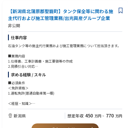
コストの適正化を図るにはどうするべきか。
・相手の意見や立場を尊重し、協力し合える人
～具体的には～
・社内外の関係者と連携し、現場の安全を支える一体感のある仕事
【新潟県北蒲原郡聖籠町】タンク保全等に関わる施
現状に満足することなく、多様な面からより良い設備の姿を目指し、追及
・複数領域（放射線・水質・廃棄物）にまたがる幅広い業務経験
を続けてきました。成功と失敗を繰り返しながら課題と向き合い、ひとつ
主代行および施工管理業務/出光興産グループ企業
・官公庁や協力企業との調整を通じた実務的なコミュニケーション力の向
ひとつ答えを見つけてきました。私たちには、こうして積み重ねてきた
上
非公開
様々なノウハウがあります。経験という確かな歩みによって磨かれ、生ま
・緊急時対応において公共の安全に直接関わる責任と手応え
れてきた数多くの知恵と技術があります。
・世界最高水準を目指した管理プロセス改善に携わる達成感
仕事内容
安全性の向上や環境保護に寄与する取り組みが、日々の業務の中で実感で
だからこそ、その解決力と専門力をお客様のために役立てたい。ユーザー
きる点が特徴です
石油タンク等の施主代行業務および施工管理業務について担当頂きます。
の視点を活かした提案で、お客様のプラントを支えるパートナーとなりた
い。私たちは、お客様にとっての最適とは何かを考えるエンジニアリング
■キャリアパス：
■業務内容
会社です。
・緊急事態の対応として保安班に所属し、被ばく管理、評価などの業務を
1.仕様書、工事計画書・施工要領等の作成
担務します。
2.見積引合い対応
・放射線管理・化学管理の運用及び放射線設備に関する計画，設計、積
3.施工管理、監理技術者業務 など
算，工事管理までの放射線防護・化学管理業務を担当いただきます。
求める経験 / スキル
・その後は、適性をみて、本社、発電所の中核人材として、放射線管理・
■企業紹介
■必須条件
化学管理業務の管理職として活躍の場があります。
☆頼れる人材と確かな技術で創る、「笑顔と感動」を全てのお客様へ☆
＜免許資格＞
・日々の宿直業務や訓練・教育等を通じ緊急時対応の力量を身に付けてい
出光エンジアリングは、長年にわたって出光グループの製油所・石油化学
1.運転免許(普通自動車第一種)
ただき、緊急時の活動を行う「保安班員」としてご活躍いただきます。
工場のプラント設計、運転、保全に携わってきました。設備をもっと安全
に、もっと安定して稼働させるにはどうすればいいのか。省エネや環境負
＜経歴・知識＞
■配属先部署、雰囲気：
荷の低減を実現するには、運転や保全業務の効率化、生産性の向上や保全
・大型タンク(特定タンク)関連の施工管理経験
・柏崎刈羽原子力発電所放射線安全部
コストの適正化を図るにはどうするべきか。
(建設、開放検査、保全工事等)
450
770
新潟県
・放射線安全部全体では80名程度。
想定年収
万円
~
万円
以下4グループにて構成
現状に満足することなく、多様な面からより良い設備の姿を目指し、追及
■歓迎条件
放射線安全グループ：25名
を続けてきました。成功と失敗を繰り返しながら課題と向き合い、ひとつ