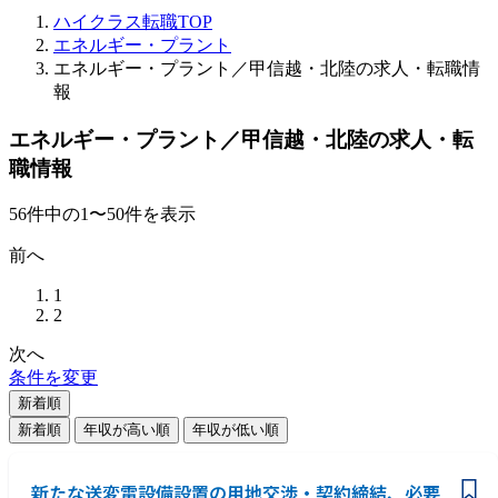
ハイクラス転職TOP
エネルギー・プラント
エネルギー・プラント／甲信越・北陸の求人・転職情
報
エネルギー・プラント／甲信越・北陸の求人・転
職情報
56
件
中の
1
〜
50
件を表示
前へ
1
2
次へ
条件を変更
新着順
新着順
年収が高い順
年収が低い順
新たな送変電設備設置の用地交渉・契約締結、必要