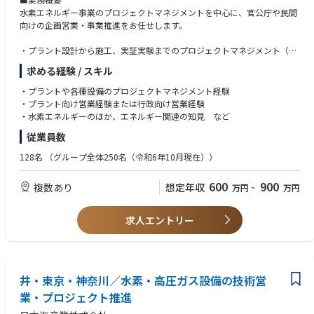
水素エネルギー事業のプロジェクトマネジメントを中心に、官公庁や民間
向けの企画営業・事業推進をお任せします。
・プラント設計から施工、実証実験までのプロジェクトマネジメント（社
内外関係者調整、進捗管理）
求める経験 / スキル
・官公庁、地方自治体への情報提供・情報収集、事業提案、連携強化
・行政事業のプロポーザルへの参加（準備からプレゼンまで）
・プラントや各種設備のプロジェクトマネジメント経験
・民間プラントへの水素エネルギーの導入提案や脱炭素関連のニーズヒア
・プラント向け営業経験または行政向け営業経験
リング
・水素エネルギーのほか、エネルギー関連の知見 など
・メーカーや商社とのネットワーク構築
従業員数
■社団法人 ふくい水素エネルギー協議会との連携
128名
（グループ全体250名（令和6年10月現在））
プラントエンジニアリングに強みを持つ同社においては、社会的な要望が
高まる脱炭素社会への実現に向けた「水素エネルギー事業」の展開に注力
600
900
複数あり
想定年収
万円
~
万円
しています。
その中で、同社が中心となって『社団法人 ふくい水素エネルギー協議会』
を設立。同協議会は、地元自治体から地場主力企業までの様々な組織が会
求人エントリー
員・オブザーバーとして参画。
本件ポジションにおいては、同協議会や参画企業と協調しながら「水素エ
ネルギー事業」を通じた新たな産業創出やまちづくりの提案を行い、ひい
ては自社のプラントエンジニアリング事業の展開を推進していただきたい
と考えています。
井・東京・神奈川／水素・高圧ガス設備の技術営
業・プロジェクト推進
■事業一例