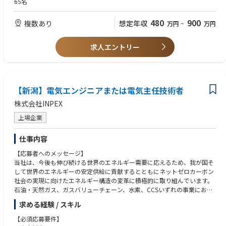
65名
・スタートアップ初期のコアメンバーとして、事業推進、組織作りを経験
【歓迎スキル】
することができます。
・電力小売、太陽光等説明の営業経験
480
900
複数あり
想定年収
万円
~
万円
・電力業界のDXやスタートアップの成長を自分ごととして体験できます。
・官公庁自治体向けの営業経験
自治体で採用されると紙面で大きく扱われることが多く、自分の仕事がど
・プレゼンテーションスキル
う役に立っているのか？実感値を得ながら仕事を進めることができます。
・脱炭素に関連するコンサルティング経験
求人エントリー
・原則フルリモートなので、1日24時間の自分の時間を自分らしく使うこ
とができます。
【求める人物像】
・当社のミッション・ビジョン・バリューに共感してくださる方
【オンボーディング】
・会社の成長と自身の成長ベクトルを合わせ、一気にスキルアップしたい
・入社時に、ご希望と弊社の期待値をすり合わせ取り組んでいただきま
【新潟】電気エンジニアまたは電気主任技術者
方
す。
・自らの経験に捉われない吸収力やアイデアと領域を制限しない向上心を
株式会社INPEX
・電力業界の知見を資料やメンバー、取締役からインプット。
持っている方
（業界知見がなくとも、早期にキャチアップ、独り立ちができる体制をと
・裁量や意思決定の責任やプレッシャーを力に変えて、成長したい方
上場企業
っています）
・社内外に対して、公平公正を大切にし仕事に取り組める方
・OJT形式でフォローし、商談やプロジェクト同席からスタート。
・未経験の事柄があっても、自ら調べ立案し、メンバーにフィードバック
仕事内容
をもらうことで解決策を見つけられる方
【応募者へのメッセージ】
・チームとしてより良い成果を出すことにフォーカスできる方
当社は、今後も伸び続ける世界のエネルギー需要に応えるため、我が国そ
・フルリモートという環境の中で、自己管理で仕事ができる方
して世界のエネルギーの安定供給に貢献するとともにネットゼロカーボン
社会の実現に向けたエネルギー構造の変革に積極的に取り組んでいます。
石油・天然ガス、ガスバリューチェーン、水素、CCSいずれの事業におい
ても「電気」は不可欠な要素であり、設計、建設、操業、維持管理といっ
求める経験 / スキル
た様々な局面で電気関連のエンジニアリング業務で活躍しうる人材を募集
します。
【必須応募要件】