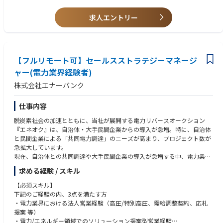
※月に数回、日帰り～2泊3日程度の期間の出張が発生します。
求人エントリー
【フルリモート可】セールスストラテジーマネージ
ャー(電力業界経験者)
株式会社エナーバンク
仕事内容
脱炭素社会の加速とともに、当社が展開する電力リバースオークション
『エネオク』は、自治体・大手民間企業からの導入が急増。特に、自治体
と民間企業による「共同電力調達」のニーズが高まり、プロジェクト数が
急拡大しています。
現在、自治体との共同調達や大手民間企業の導入が急増する中、電力業界
での実務経験を活かし、営業戦略と組織づくりの両輪をリードできる方を
求める経験 / スキル
募集します。
これまでに法人向け電力販売、電力入札の応札対応、自治体・大手法人へ
【必須スキル】
の提案営業、需給管理や契約管理と連動した営業活動などを経験されてき
下記のご経験の内、3点を満たす方
た方であれば、すぐにご活躍いただける環境です。
・電力業界における法人営業経験（高圧/特別高圧、需給調整契約、応札
＼外部メディア『PR TIMES』／
提案 等）
兵庫県が令和7年度から実施する「事業者用太陽光発電の共同調達支援事
・電力/エネルギー領域でのソリューション提案型営業経験