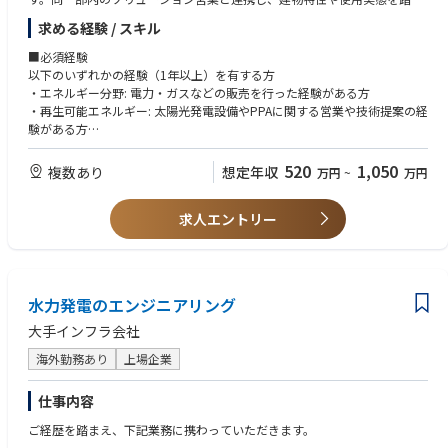
えたエネルギー提案を行います。
求める経験 / スキル
・法人のお客さまのフロントとして、電気・ガス契約の提案・契約締結を
■必須経験
担当
以下のいずれかの経験（1年以上）を有する方
・お客さまの建物用途や運用状況を踏まえた省エネやカーボンニュートラ
・エネルギー分野: 電力・ガスなどの販売を行った経験がある方
ルに関する電力使用実態の整理、ソリューション提案の検討
・再生可能エネルギー: 太陽光発電設備やPPAに関する営業や技術提案の経
・お客さま視点で提案内容をまとめ、社内関係部署との調整をリード
験がある方
・一定数のお客さまを継続的に担当（10企業程度／人）し、長期的な関係
・省エネルギー技術: 省力・省人・節水に関する技術検討や提案の経験が
構築を行います
ある方
520
1,050
複数あり
想定年収
万円
~
万円
・コンサルティング: 省エネルギー、電気設備、カーボンニュートラルに
■職責
関するコンサルティングの経験がある方
既存業務を引き継ぎつつ、法人顧客への電力契約提案やソリューション提
求人エントリー
案を担当します。
■歓迎要件
・エネルギー管理士、電気・機械設備に関する資格取得者
・既存の法人のお客さまへの契約更新提案や条件調整
・新規の法人のお客さまに対する切り替え提案（ヒアリング〜契約まで）
水力発電のエンジニアリング
・上記提案における使用量や契約形態を踏まえた電力プランの整理・提案
・上記提案における市場動向を踏まえた提案資料や見積条件の作成
大手インフラ会社
・省エネやカーボンニュートラルに関するソリューション提案
海外勤務あり
上場企業
また、案件内容に応じて、調達、契約管理、システム、企画などの関連部
署と連携し、提案が円滑に進むよう合意形成を図ります。
仕事内容
ご経歴を踏まえ、下記業務に携わっていただきます。
■部署の雰囲気