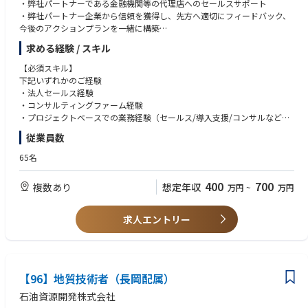
・弊社パートナーである金融機関等の代理店へのセールスサポート
・弊社パートナー企業から信頼を獲得し、先方へ適切にフィードバック、
今後のアクションプランを一緒に構築
・自治体企業、民間企業の新規開拓
求める経験 / スキル
・顧客に電力状況を提示するための情報をヒアリングし、資料化
・既存顧客、代理店へのフォロー
【必須スキル】
・エネオク導入が決定した企業に対する、電力調達までのカスタマーサク
下記いずれかのご経験
セス
・法人セールス経験
・社内PMチーム、オペレーションチームとの連携
・コンサルティングファーム経験
・セールスやプロジェクトに関わる各種資料作成
・プロジェクトベースでの業務経験（セールス/導入支援/コンサルなど）
・ナレッジを体系化し、チームスキルを平準化
従業員数
・オペレーション各種の合理化、効率化
【歓迎スキル】
・新規自治体の開拓、既存顧客のフォローアップ
・官公庁/自治体向け営業やプロジェクト経験
65名
・電力小売/再エネ/脱炭素関連事業の経験
【入社後のオンボーディング】
・提案資料作成やプレゼンテーションスキル
400
700
複数あり
想定年収
万円
~
万円
・入社時に、ご希望と弊社の期待値をすり合わせ取り組んでいただきま
す。
【求める人物像】
・電力業界の知見を資料やメンバー、取締役からインプット。
・ミッション、バリューに共感し、事業成長を“自分ごと”として楽しめる
求人エントリー
（業界知見がなくとも、早期にキャチアップ、独り立ちができる体制をと
方
っています）
・自らの経験や業界知識に固執せず、学習と変化を厭わない方
・OJT形式でフォローし、商談やプロジェクト同席からスタート。
・プレッシャーを前向きに捉え、手触り感ある成果にこだわる方
・多様なステークホルダーと信頼関係を築き、チームで成果を出すことに
【96】地質技術者（長岡配属）
喜びを感じられる方
・完全リモート環境でも自律的に行動し、質の高いコミュニケーションを
石油資源開発株式会社
取れる方