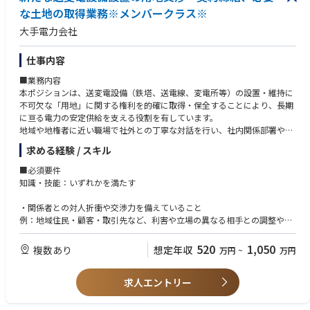
な土地の取得業務※メンバークラス※
大手電力会社
仕事内容
■業務内容
本ポジションは、送変電設備（鉄塔、送電線、変電所等）の設置・維持に
不可欠な「用地」に関する権利を的確に取得・保全することにより、長期
に亘る電力の安定供給を支える役割を有しています。
地域や地権者に近い職場で社外との丁寧な対話を行い、社内関係部署や委
託先と連携しながら業務を遂行していきます。
求める経験 / スキル
【業務詳細】
■必須要件
・計画・技術系職場からの依頼に基づく地域・地権者との用地交渉
知識・技能：いずれかを満たす
・委託管理およびエスカレーション対応
・工務部建設センター各グループ、各総支社管財グループ、送変電工事会
・関係者との対人折衝や交渉力を備えていること
社との調整
例：地域住民・顧客・取引先など、利害や立場の異なる相手との調整や合
・定常業務を中心に、業務改善やプロジェクト対応も一部担当
意形成を伴う業務経験
520
1,050
複数あり
想定年収
万円
~
万円
■職責
・不動産取引に関する基本的な知識を有すること
入社後は、用地交渉を中心とした実務を担い、関係者との調整役として業
例：売買・賃貸借・地上権設定などの契約形態や、登記・境界・権利関係
務を進めていただきます。
求人エントリー
に関する基礎的な理解
所属長やグループ、チームの対応方針のもと一定の裁量をもって対応しま
す。
■歓迎要件