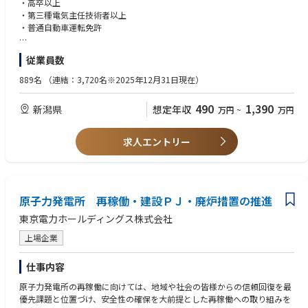
・高卒以上
【部署紹介（部門の業務概要等）】
・第三種電気主任技術者以上
当社の技術者は、それぞれの適性・経験・スキル及び時々の業務状況に応
・普通自動車運転免許
じて、国内の様々な部署・プロジェクトの業務について頂きます。
本募集職種においては、まずは新潟事務所あるいは国内操業プラントにお
【望ましい経験・資格等】
従業員数
いて、プラントの電気に関する運転・保全・維持管理・更新検討などの業
・電気関連主要国内外規格・基準に関する知見（規格策定プロセスに参画
務に従事していただく、あるいは当社の関わるプロジェクトに配属され、
したことがあれば尚良）
889名
（連結：3,720名※2025年12月31日現在）
プロジェクトのFEED/EPC監理を担当することを想定しております。
・電気系エンジニアリング業務或いはそれに類する分野での5年以上の経
験
490
1,390
新潟県
想定年収
万円
~
万円
また、将来的に希望があれば、国外の当社プロジェクトに対する電気関係
・良好なコミュニケーションスキルとチームでの協力能力
の支援、助言提供、技術的レビューといった業務あるいは海外プロジェク
・安全性への高い意識とコンプライアンスの遵守
トへの参加、駐在といった機会もあります。
・技術のトレンドに対する興味と学習意欲
求人エントリー
【職務内容】
【英語力】
本ポジションでは、電気担当者として以下の職務で主導的役割を担って頂
英語でのビジネスコミュニケーション、英文による契約書等の資料のレビ
くことを期待しています。
ュー・作成の経験を有するレベル。
原子力発電所 再稼働・建設ＰＪ・廃炉措置の推進
・石油・天然ガスプラント、メタネーション製造設備、水素製造設備や発
東京電力ホールディングス株式会社
電設備での設計、建設、点検、保守などの電気関連業務
・当社が関与するプロジェクト技術レビューへの電気専門職としての参
上場企業
画、技術的課題に対するソリューション/助言提供
・社内あるいは業界技術規格・基準・ガイドライン作成への関与
仕事内容
・最新の業界動向、技術トレンドの把握、社内共有
・関連業界団体、学会などへの参画
原子力発電所の再稼働に向けては、地域や社会の皆様からの信頼回復を最
優先課題と位置づけ、安全性の確保を大前提とした再稼働への取り組みを