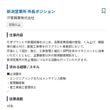
経験：用地業務への意欲
【詳細】
資格：宅地建物取引士
新潟営業所 所長ポジション
・用地交渉対応方針の検討、整理
・社内関係部署との調整・共有
汗管興業株式会社
・対応方針、社内関係部署との調整結果に基づく用地交渉
・委託先との連携、課題発生時の対応検討
部長以上
・定常業務を通じた業務プロセスの改善提案、改善検討への関与
仕事内容
■キャリアパス
化学プラントや鉄鋼設備をはじめ、各種産業設備の建設、くみ上げ、機器
以下のようなキャリアパスを想定しています。
等の据え付け、配管工事等を行うプラント事業部において、
・短期（1～3年目） 第一線の現場で用地業務の基本スキルや実務経験を
所長として設計、施工、工事管理と幅広く部門全体のマネジメントに従事
着実に身につけていただきます。
いただくとともに、主要顧客以外の新規顧客開拓をし、
・中期（3～5年目） 現場経験を活かし、本社主管グループで用地業務全
新潟営業所の売上増加につながる活動も行っていただきます。
体の基盤づくりや業務改善に取り組んでいただきます。
・長期（5年以上） チームリーダーや管理職として、用地業務全体の品
求める経験 / スキル
質向上や組織力強化、後進育成に貢献することを期待しています。
■必須要件
・エンジニアリングまたはメンテナンス経験
・管理職経験
・管工事施工管理技士
■歓迎条件
従業員数
・営業経験者
43名