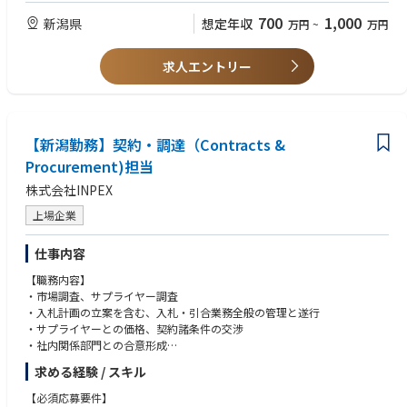
700
1,000
新潟県
想定年収
万円
~
万円
求人エントリー
【新潟勤務】契約・調達（Contracts &
Procurement)担当
株式会社INPEX
上場企業
仕事内容
【職務内容】
・市場調査、サプライヤー調査
・入札計画の立案を含む、入札・引合業務全般の管理と遂行
・サプライヤーとの価格、契約諸条件の交渉
・社内関係部門との合意形成
・発注承認文書の作成、契約書の締結
求める経験 / スキル
・発注手配業務
・契約変更管理
【必須応募要件】