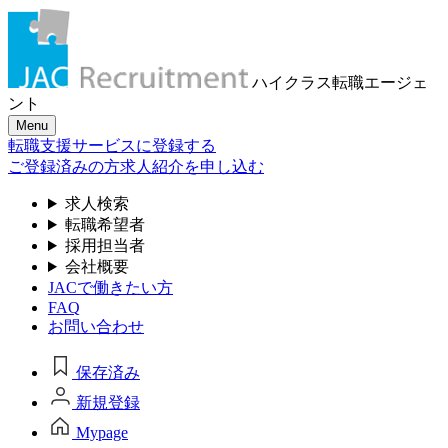
ハイクラス転職
エージェ
ント
Menu
転職支援サービスに登録する
ご登録済みの方
求人紹介を申し込む
求人検索
転職希望者
採用担当者
会社概要
JACで働きたい方
FAQ
お問い合わせ
保存済み
新規登録
Mypage