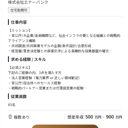
株式会社エナーバンク
【仕事の魅力・やりがい】
・東京電力グループの土木部門では、発電所設備建設や地中送電土木工事
在宅勤務可
等、スケールの大きな仕事にチャレンジできる環境があり、また高度な技
術を必要とするやりがいのあるプロジェクトが多く存在しており、中核と
仕事内容
なる技術者として関与が可能です。
・調査、設計、工事監理のみならず、計画業務、保守運用まで、特定のフ
【ミッション】
ェーズにとどまらず一連のライフサイクルに携わる事ができるため、幅広
・官公庁/大企業/金融機関など、社会インフラの要となる組織との戦略的
い視点、俯瞰した視野から土木構造物を考えられるプロフェッショナルに
アライアンス構築
なれます。
・共同調達/共同事業モデルの企画/条件設計/合意形成
・優秀な土木技術者が多数存在している技術者集団の中で共に切磋琢磨し
・経営層/意思決定層との直接交渉による長期的な協業基盤の確立
ながら、技術者として成長できる環境です。
・パートナー企業の事業成長を支える戦略設計と伴走
・カーボンニュートラル・強靭化（防災、レジリエンス強化）を実現しな
求める経験 / スキル
・営業戦略立案/実行/進捗管理/事業目標達成
がら、安定的かつ低廉な電力供給や福島復興を支え続けていくことで、社
【必須スキル】
会貢献を実感できる仕事です。
【具体的な業務】
下記のご経験の内、3点を満たす方
・官公庁/大手民間企業/金融機関など戦略パートナーとの関係構築・深耕
・法人営業経験（電力業界 or 近しい領域歓迎）
【職場環境の魅力・やりがい】
・共同調達/共同事業に向けた提携スキームの企画/条件交渉
・官公庁/自治体へのセールス経験
・自宅等から仕事ができるリモートワーク制度は、業務内容に応じて全社
・パートナー企業の提案活動を支援し、現場フィードバックを戦略に反映
・戦略的パートナー営業または代理店営業の経験
員が本人のライフスタイルに合わせて利用可能です。また、定時という概
・新規パートナー/自治体の開拓と関係性構築
・経営層や意思決定層との交渉経験
念に囚われずに出社時間と退社時間を自由に設定できるフレックス勤務制
従業員数
・プロジェクト進行における社内外ステークホルダー調整
・コンサルティング型の営業経験
度を導入しています（事業所による）。
・エネオク導入後の電力調達完了までの伴走支援（カスタマーサクセス）
65名
・普通休暇は年20日付与されます。取得日数は全社員平均で17日となって
・提案資料/事業スキーム設計資料の作成
【歓迎スキル】
おり、ライフワークバランスを踏まえた勤務ができる環境です。
・ナレッジの体系化と組織への展開
・官公庁/自治体向け営業経験
・男性の育児休暇取得率は77％、女性の育児休職からの復職率は99％と、
500
900
複数あり
想定年収
万円
~
万円
・セールスチームのKPI設計〜管理〜事業目標へのコミット
・電力小売/再エネ関連の事業経験
育児をしながらも仕事を続けられる環境です。
・新規事業/事業開発（BizDev）経験
・独身寮や家族寮等の社宅も完備されています。
【このポジションの魅力】