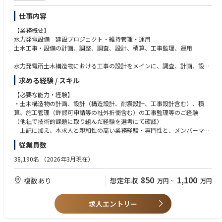
仕事内容
【業務概要】
水力発電設備 建設プロジェクト・維持管理・運用
土木工事・設備の計画、調整、調査、設計、積算、工事監理、運用
水力発電所土木構造物における工事の設計をメインに、調査、計画、設計
（構造設計、工事設計含む）、積算、工事監理、保守管理、運用までの幅
求める経験 / スキル
広い業務内容についてインハウスエンジニアとして担当いただきます。
【必要な能力・経験】
【対象構造物】
・土木構造物の計画、設計（構造設計、耐震設計、工事設計含む）、積
ダム、水路、水圧管路、サージタンク、ゲート機器類、etc...
算、施工管理（許認可申請等の社外折衝含む）の工事監理等のご経験
（他社で技術的課題に取り組んだ経験を選考にて確認）
【期待される役割】
上記に加え、本求人と親和性の高い業務経験・専門性と、メンバーマネ
土木関係業務の経験や専門性を活かし、職場を牽引し中核として力を発揮
ジメントの経験・スキル（技術およびマネジメントの経験・スキルに基づ
従業員数
できる土木技術者を募集しています。
き、上位職の方針や指示を踏まえ、チームメンバー（数名程度、職場によ
上記に加え、本求人と親和性の高い業務経験・専門性と、メンバーマネジ
る）を束ね、指示・指導の働きかけを行いながら、自らも率先して業務に
38,190名
（2026年3月現在）
メントの経験・スキルに基づき、上位職の方針や指示を踏まえ、チームメ
取り組み、業務推進をリードできる）
ンバー（数名程度、職場による）を束ね、指示・指導の働きかけを行いな
850
1,100
複数あり
想定年収
万円
~
万円
がら、自らも率先して業務に取り組み、業務推進をリードできる土木技術
・土木構造物の計画、設計（構造設計、耐震設計、工事設計含む）、積
者を募集しています。
算、施工管理（許認可申請等の社外折衝含む）の工事監理等に関する知
識・技能
求人エントリー
【仕事の魅力・やりがい】
上記に加え、本求人と親和性の高い業務経験・専門性と、メンバーマネ
・東京電力グループの土木部門では、発電所設備建設や地中送電土木工事
ジメントの経験・スキル（技術およびマネジメントの経験・スキルに基づ