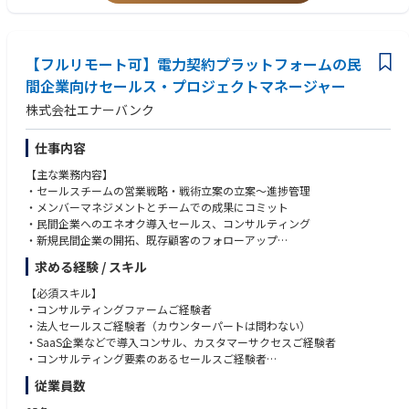
S/CCUS事業を始めとするカーボンニュートラル（CN）事業や再生可能エ
留層モデリング、検層解析、モンテカルロシミュレーションなど）に必要
ネルギー事業の分野にも事業領域を拡大しています。特に海外コア地域に
なソフトウェアのスキルを有する者
おける新規E&P事業・CN事業の獲得・推進を強化するため、それらの業務
・地質分野のみならず他分野（物理探査、貯留層工学、坑井掘削・生産な
も担当・遂行できる地質技術者を募集します。
【フルリモート可】電力契約プラットフォームの民
ど）の技術についての知識や理解力を有する者
間企業向けセールス・プロジェクトマネージャー
【その他】
株式会社エナーバンク
当社の経営理念に共感し、困難な状況下でも目標に向かって社内外のステ
ークホルダーと円滑なコミュニケーションを図りながら、積極的に問題や
課題を摘出し能動的に業務遂行できる方
仕事内容
【主な業務内容】
・セールスチームの営業戦略・戦術立案の立案〜進捗管理
・メンバーマネジメントとチームでの成果にコミット
・民間企業へのエネオク導入セールス、コンサルティング
・新規民間企業の開拓、既存顧客のフォローアップ
・セールスストーリーの構築（サービスの価値、意味など）
求める経験 / スキル
・プロジェクトに関わるステークホルダーとの調整
・エネオク導入が決定した自治体に対する、電力調達までのカスタマーサ
【必須スキル】
クセス
・コンサルティングファームご経験者
・社内PMチーム、オペレーションチームとの連携
・法人セールスご経験者（カウンターパートは問わない）
・ナレッジを体系化し、チームスキルを平準化
・SaaS企業などで導入コンサル、カスタマーサクセスご経験者
・オペレーション各種の合理化、効率化
・コンサルティング要素のあるセールスご経験者
・セールスに関わる各種資料作成
・営業企画のご経験
従業員数
上記いずれかに加えて、マネージャーのご経験
【仕事のやりがい】