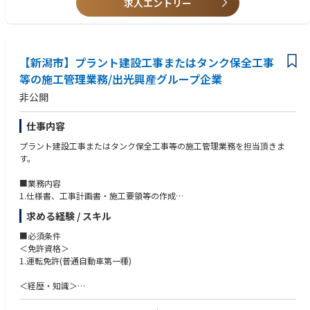
求人エントリー
＜免許資格＞
放射線管理グループ：23名
ひとつ答えを見つけてきました。私たちには、こうして積み重ねてきた
1.1級施工管理技士(管工事、土木工事、建築、電気、機械器具設置等)
化学管理グループ：12名
様々なノウハウがあります。経験という確かな歩みによって磨かれ、生ま
2.危険物取扱者(甲種、乙種)
環境グループ：16名
れてきた数多くの知恵と技術があります。
3.各種作業主任者(足場、(有機溶剤、玉掛、酸素欠乏)
・柏崎刈羽原子力発電所における従業員数：
東京電力社員 約1,200名 協力企業社員 約5,000名 合計6,000名以上
【新潟市】プラント建設工事またはタンク保全工事
だからこそ、その解決力と専門力をお客様のために役立てたい。ユーザー
＜経歴・知識＞
が従事。
の視点を活かした提案で、お客様のプラントを支えるパートナーとなりた
等の施工管理業務/出光興産グループ企業
1.石油タンクの保全工事または施工管理経験
～雰囲気～
い。私たちは、お客様にとっての最適とは何かを考えるエンジニアリング
2.高さ10m以上の仮設足場組立解体の施工経験、または施工管理経験
・入社1年目の若手からベテランまで多彩なメンバーで構成され、和気あ
非公開
会社です。
いあいとしています。お互いを尊重しながら、有事の際は相互応援ができ
る職場です。
仕事内容
・発電所の放射線安全管理、放射性廃棄管理、化学管理の業務であるた
め、部を超えた発電所のサポート役を担っており、相談しやすい職場で
プラント建設工事またはタンク保全工事等の施工管理業務を担当頂きま
す。
す。
・資料作成などの机上業務に加え、現場出向も多いですが、在宅で実施可
能な業務もございます。
■業務内容
・在宅勤務では、Webex等を利用してコミュニケーションを取っていま
1.仕様書、工事計画書・施工要領等の作成
す。
2.見積引合い対応
求める経験 / スキル
3.施工管理、監理技術者業務 など
■必須条件
■企業紹介
＜免許資格＞
☆頼れる人材と確かな技術で創る、「笑顔と感動」を全てのお客様へ☆
1.運転免許(普通自動車第一種)
出光エンジアリングは、長年にわたって出光グループの製油所・石油化学
工場のプラント設計、運転、保全に携わってきました。設備をもっと安全
＜経歴・知識＞
に、もっと安定して稼働させるにはどうすればいいのか。省エネや環境負
・プラントでの建設工事またはタンク保全工事等の施工管理経験
荷の低減を実現するには、運転や保全業務の効率化、生産性の向上や保全