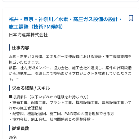
社内外調整 25%
・管工事施工管理技士、高圧ガス製造保安責任者などの資格
工程・宿題・進捗管理 15%
・新規事業や成長領域に関わった経験
現地確認・出張対応 10%
・社内外の関係者を巻き込みながら業務を進めた経験
福井・東京・神奈川／水素・高圧ガス設備の設計・
■仕事の特徴
施工調整（技術PM候補）
このポジションは、単に案件を取る営業ではありません。顧客の要望を正
日本海産業株式会社
しく理解し、技術者や協力会社と連携しながら、案件を具体的に進めてい
く役割です。
水素・高圧ガス・次世代エネルギー領域は、今後の成長が期待される一方
仕事内容
で、技術、法規、施工、コスト、納期など多くの要素を整理する必要があ
水素・高圧ガス設備、エネルギー関連設備における設計・施工調整業務を
ります。そのため、営業力だけでなく、調整力、整理力、進行管理力が活
担当いただきます。
かせます。
顧客、社内技術メンバー、協力会社、施工会社と連携し、案件の計画段階
から現地施工、引渡しまで技術面からプロジェクトを推進していただきま
す。
求める経験 / スキル
■業務内容
・配管図、機器配置図、P&ID、施工図等の確認
■必須条件（以下いずれかの経験をお持ちの方）
・現地調査、現場確認、施工条件の整理
・設備工事、配管工事、プラント工事、機械設備工事、電気設備工事いず
・協力会社、施工会社との施工方法・工事範囲の調整
れかの施工管理経験
・見積前提条件、工事範囲、責任分界点の技術確認
・配管図、機器配置図、施工図、P&ID等の図面を理解できる方
・施工計画、安全管理、品質管理、工程管理の確認
・協力会社、施工会社、社内関係者との調整経験
・設備仕様、機器構成、配管ルート等の技術課題整理
・現地調査、施工計画、工事進捗確認の経験
従業員数
・顧客打合せへの同席、技術的な説明補助
・工程、安全、品質、コストに関する基本的な管理経験
・高圧ガス、水素設備に関する社内技術体制づくり
36名