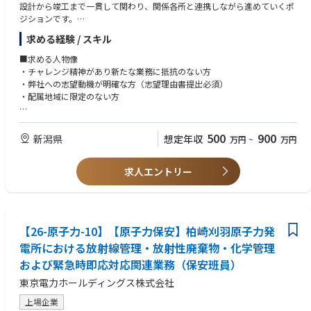
設計から竣工まで一貫して関わり、関係各所と連携しながら進めていくポ
・入札支援/価格分析/調達戦略立案のコンサルティング型支援
ジションです。
～具体的には～
【ポジションの魅力】
求める経験 / スキル
・使用前事業者検査・溶接検査に向けた工程調整および申請対応
・官民連携による電力調達を通じて、脱炭素/持続可能な社会の実現に貢献
・設備の設計から竣工までの品質管理（多工程にわたる確認・調整）
できます
■求める人物像
・メーカーと連携した基本設計および詳細設計の推進
・電力業界の構造課題に対し、営業戦略からアプローチできるポジション
・チャレンジ精神があり新たな業務に抵抗のない方
・許認可取得に向けた申請書類作成および規制当局との審査対応
です
・弊社への志望動機が明確な方（志望理由書提出必須）
設計・検査・許認可といった複数の領域を横断しながら、大規模なプラン
・成長中の主力事業と新規事業、両方の拡大に関われます
・配属地域に限定のない方
ト設備の完成に貢献していきます。
・事業と組織のスケールを支える仕組みづくりを主導できます
・フルリモート×フレックスで、柔軟な働き方が可能です
■必須要件
■職責：
～ご経験～
500
900
新潟県
想定年収
万円
~
万円
本ポジションでは、担当するプラント設備（機械）について、設計から検
【オンボーディング】
QMS（品質マネジメントシステム）に関する業務経験
査・竣工までの一連の業務を、工程全体を見据えながら主体的に推進いた
・入社後は、業界動向や自社プロダクトの提供価値について集中的なイン
下記いずれかを満たす
だきます。
プット期間を設けています
求人エントリー
・プラントの設備設計・耐震設計の業務経験
～具体的には～
・既存プロジェクトへの同席を通じてスムーズに業務にキャッチアップ可
・原子力産業における設備設計・耐震設計の業務経験
・使用前事業者検査・溶接検査に関する工程調整および関係者との折衝
能です
～知識・技能～
・設計〜設置〜竣工までの品質管理（複数工程にまたがる確認・対応）
・ご経験に応じて裁量の範囲やリード領域を調整しながら、段階的に独り
・原子力発電所に関する基本知識
・設備の基本設計・詳細設計の取りまとめ（メーカーと協働）
立ちを支援します
・QMS（品質マネジメントシステム）に関する基礎知識
【26-原子力-10】【原子力保安】柏崎刈羽原子力発
・許認可に必要な各種資料作成および規制当局への対応
・社内外関係者（社外：メーカー，官庁）との折衝に必要なコミュニケー
担当設備を軸に全体を見渡し、関係者と連携しながら設備の品質確保を担
☆★☆ エナーバンクってどんな会社？ ☆★☆
電所における放射線管理・放射性廃棄物・化学管理
ション能力
っていくポジションです。
2018年創業以来、電力需要家目線でのエネルギー調達の最適化を推進する
および緊急時即応対応関連業務（保安班員）
スタートアップです。
■歓迎要件
■魅力、面白み：
東京電力ホールディングス株式会社
主力プロダクトである法人向け電力リバースオークション『エネオク』を
～ご経験～
本ポジションでは、大規模なプラント設備に対して設計から検査、規制対
はじめ、環境価値取引サービス『グリーンチケット』や、太陽光発電設備
・使用前事業者検査等に関する業務経験
上場企業
応まで一貫して関わることができます。
導入のシステム選定支援サービス『ソラレコ』を開発しています。テクノ
・原子力産業界におけるQMSに関する業務経験