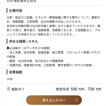
日本海産業株式会社
福井国体炬火水素供給設備 ／ 製作・現地工事
富山再エネ水素ステーション ／ 設置工事、法定検査
清水建設金沢支店水素システム導入 ／ 現地工事
仕事内容
敦賀市新庁舎水素システム ／ メンテナンス
水素・高圧ガス設備、エネルギー関連設備に関する案件について、顧客対
都市ガス改質水素発生装置 ／ 製作・現地工事
応、見積調整、工程管理、社内外調整を担当いただきます。
各地の水素ステーション ／ 建設工事、保守運用、メンテナンス
技術的な詳細判断は社内技術者と連携しながら進めていただきますが、顧
客との窓口、案件進行、宿題管理、見積取りまとめ、工程調整など、プロ
■関係機関・取引先
ジェクトを停滞させない役割を担っていただきます。
経済産業省等の各官公庁、自治体など（福井県、福井市、敦賀市、坂井
市、鯖江市）
求める経験 / スキル
■業務内容
福井商工会議所、福井大学、福井工業大学、福井県立大学
・顧客との打合せ、要望整理、仕様確認
旭化成社、岩谷瓦斯社、エア・ウォーター社、大阪ガス社、小野薬品工業
■必須条件（以下いずれかの経験）
・社内技術者、設計担当、施工担当との情報共有
社、関西電力社、キリンビール社、クラレ社、信越化学工業社、日本ガイ
・法人営業、技術営業、設備営業、施工管理、プロジェクト管理いずれか
・協力会社、施工会社への見積依頼、条件確認
シ社、村田製作所グループなど
の経験
・見積書、提案資料、工程表の作成・取りまとめ
・顧客、社内技術者、協力会社との調整経験
・案件ごとの課題、宿題、期限、担当者の管理
・見積作成、提案資料作成、工程管理、案件管理のいずれかの経験
・工程、コスト、納期、品質、安全に関する進捗確認
・技術的な内容を確認しながら、顧客との窓口対応ができる方
従業員数
・顧客への進捗報告、追加確認事項の整理
・複数の関係者を整理し、案件を前に進めた経験
・契約前後の条件整理、抜け漏れ防止
36名
・大型案件におけるPMO的な進行管理
■歓迎条件
・将来的な事業拡大に向けた営業・技術連携体制の整備
・設備工事、プラント、エネルギー、産業ガス、LPガス、LNG、高圧ガス
550
750
複数あり
想定年収
万円
~
万円
関連の営業経験
■仕事の比率イメージ
・施工管理経験を活かして、営業・プロジェクト推進側に広げたい方
顧客対応・打合せ 25%
・技術営業、セールスエンジニア、フィールドエンジニアの経験
求人エントリー
見積・提案資料取りまとめ 25%
・見積、原価、粗利、工程表、契約条件の確認経験