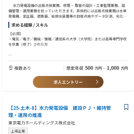
チーム間の壁がなく、各自が抱える課題を業務の垣根を越えて、先輩や同
水力発電設備の巡視点検業務、修理・ 取替の設計・⼯事監理業務、設
僚と気軽に相談し合いながら業務を進めています。このオープンなコミュ
備管理・運用業務を担っていただきます。具体的には巡視点検業務は水車
ニケーションが、風通しの良い職場を実現しています。
発電機、変圧器、遮断器、給排水装置等の目視点検やデータ計測、劣化診
営業部門のため、お客さま訪問が多いですが、各自がスケジュールを調整
断。修理・取替の設計については、社内の設計基準をもとに、工事仕様書
しながら在宅勤務を活用することが可能です。また、育児やその他の事情
求める経験 / スキル
の作成や工事費用の積算、工事監理業務は発電所における工事の安全・品
にも理解があるため、ワークライフバランスを取りやすく、みなさんのラ
質管理や工事進捗管理。設備管理は巡視や点検の計画や設備の取替計画の
イフスタイルに合わせた働き方を実現できる職場です。
【必須】
作成。運用業務は作業・工事に伴う機器停止の操作票の作成とそれに基づ
・電気／電子／機械／情報／通信系の大学（大学院）または高等専門学校
く機器操作などを担っていただきます。
■キャリアパス
を卒業（修了）された方
以下のようなキャリアパスを想定しています。
※配属先については水力センターのいずれかとなり、本人の志向やキャリ
アアップを見据え異動の可能性もございます。
短期（1〜3年）：契約締結業務などのフロント対応や設備サービス等にお
【歓迎】
詳細はコンサルタントへお尋ねください
けるプロジェクトマネジメント対応等の多様な業務を担当し、お客さまと
電力会社（子会社含む）で水力事業に従事経験のある方
500
1,000
複数あり
想定年収
万円
~
万円
の信頼関係を構築していただきます。
重電メーカー等で制御装置や水力機器設計経験のある技術者
中期（3〜5年）：関連する部門・関係会社との人事交流を通じてキャリア
求人エントリー
の多様化を促進し、組織全体の総合力を強化していただきます。
長期（5年以上）：専門性を活かして後進の指導にあたる管理職を目指す
ことで、組織全体の成長にも貢献していただきます。
【25-土木-8】水力発電設備 建設ＰＪ・維持管
理・運用の推進
東京電力ホールディングス株式会社
上場企業