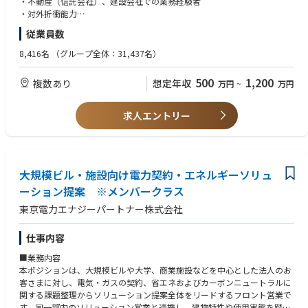
・不動産（信託会社）、建設会社での業務経験者
■関西電力（株）再生可能エネルギー事業本部（用地部門）
・対外折衝能力
水力・風力事業等に必要な設備（ダム、発電所、鉄塔、送電線等）設置の
・不動産取引に関する専門知識
従業員数
ための、土地・水利権等諸権利取得にかかる交渉業務、法令許認可取得業
務、補償料支払業務、土地管理業務、土地活用業務、建物管理業務
■資格（歓迎）
8,416名
（グループ全体：31,437名）
宅地建物取引士・行政書士・司法書士・不動産鑑定士
500
1,200
複数あり
想定年収
万円
~
万円
求人エントリー
大規模ビル・施設向け電力契約・エネルギーソリュ
ーション提案 ※メンバークラス
東京電力エナジーパートナー株式会社
仕事内容
■業務内容
本ポジションは、大規模ビルや大学、商業施設などを中心とした法人のお
客さまに対し、電気・ガスの契約、省エネおよびカーボンニュートラルに
関する課題整理からソリューション提案全体をリードするフロント営業で
す。同一部内のソリューション営業と連携し、建物特性や使用実態を踏ま