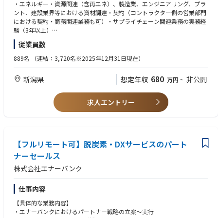
・業務プロセス改善
・エネルギー・資源関連（含再エネ）、製造業、エンジニアリング、プラ
・支出履歴分析、パフォーマンス管理
ント、建設業界等における資材調達・契約（コントラクター側の営業部門
における契約・商務関連業務も可）・サプライチェーン関連業務の実務経
【応募者へのメッセージ】
験（3年以上）
契約・調達部門の一員として、適切な契約・調達業務、及び、課題解決に
従業員数
努め、熱意を持って対応頂ける方のご応募をお待ちしています。
【望ましい経験・資格等】
また、当社が手掛ける調達においては、常に多数の社内外関係者との連
・サービス（建設工事・役務等）契約等の調達もしくは営業経験
889名
（連結：3,720名※2025年12月31日現在）
携、調整が不可欠であり、個人の力を最大限に発揮することだけでなくチ
・契約・調達システム（SAP MM、Coupa、Ariba等）、契約管理システム
ームの一員、組織人としてプレーできることが何より重要です。優秀なチ
に関する知識、使用経験
680
新潟県
想定年収
非公開
万円
~
ームプレーヤーを求めています。
・国内外のプロジェクトにおけるプロジェクトマネジメントの実務経験
・Excel・Word等による基本的な資料作成スキル
【募集部門】
・普通自動車運転免許
求人エントリー
サプライチェーンユニット
【英語力】
【部署紹介】
不問
-業務概要-
国内外の石油・ガス（Oil & Gas）の探鉱・開発・生産、再生可能エネルギ
【フルリモート可】脱炭素・DXサービスのパート
ー、水素・アンモニア等の新エネルギーをはじめとした新分野の事業化推
ナーセールス
進において必要とされる各種設備、資機材、工事（含EPCプロジェク
株式会社エナーバンク
ト）、サービス等の契約・調達、サプライチェーン、保険手配を担ってい
ます。
仕事内容
【具体的な業務内容】
・エナーバンクにおけるパートナー戦略の立案〜実行