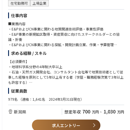
在宅勤務可
上場企業
仕事内容
■業務内容
・E&PおよびCN事業に関わる地質関連技術評価・事業性評価
・E&P事業の新規鉱区取得・資産買収に向けたステークホルダーとの協
議・折衝
・E&PおよびCN事業に関わる探鉱・開発計画立案、作業・予算管理
・E&PおよびCN事業に関わる地質評価技術開発
求める経験 / スキル
■配属部署
【必須要件】
国内・海外において地質関連技術評価業務を担当・遂行する部署（当社都
・地球科学系分野の4年制大卒以上
合や適性に応じて下記部署を候補とする）
・石油・天然ガス開発会社、コンサルタント会社等で地質技術者として従
・海外事業本部（部署未定）
事した経験を原則として5年以上有する者（学歴・職務経験次第で3年以上
・国内CN事業本部 貯留部
も許容する）
・技術本部 評価技術部
・地質構造解釈、石油システム評価、地質リスク評価、資源量・埋蔵量評
従業員数
※総合職採用のため、将来、転勤（海外駐在含む）や出向の可能性があり
価の経験を有する者
ます。
・ビジネスレベルの英語コミュニケーションスキル、英文資料・文書のレ
979名
（連結：1,641名 2024年3月31日現在）
ビュー・作成スキル
■募集背景
700
1,030
新潟県
想定年収
万円
~
万円
当社は日本における石油・天然ガスの上流事業開発のリーディングカンパ
【歓迎要件】
ニーとして、国内・海外におけるエネルギー資源の探鉱・開発・生産・販
・海外E&P事業に関わる案件の石油地質関連技術評価、事業性・経済性評
売を展開するE&P事業をコアビジネスとしてきましたが、総合エネルギー
価、プロジェクトマネージメント、海外駐在の経験を有する者
求人エントリー
企業として新たな事業の柱として低炭素化・脱炭素化の実現に貢献するCC
・地質評価（地震探査データ解釈・解析、ベースンモデリング、地質・貯