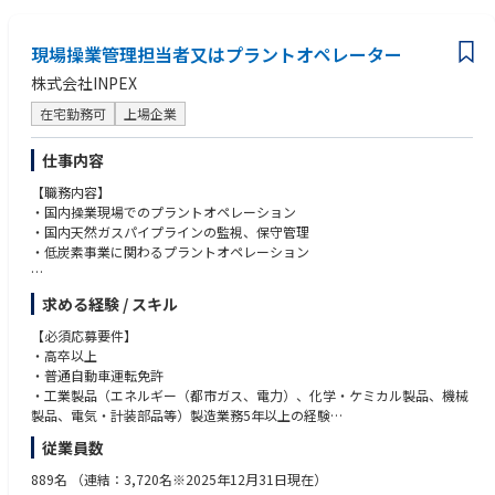
等、スケールの大きな仕事にチャレンジできる環境があり、また高度な技
き、上位職の方針や指示を踏まえ、チームメンバー（数名程度、職場によ
術を必要とするやりがいのあるプロジェクトが多く存在しており、中核と
る）を束ね、指示・指導の働きかけを行いながら、自らも率先して業務に
なる技術者として関与が可能です。
現場操業管理担当者又はプラントオペレーター
取り組み、業務推進をリードできる）
・調査、設計、工事監理のみならず、計画業務、保守運用まで、特定のフ
株式会社INPEX
ェーズにとどまらず一連のライフサイクルに携わる事ができるため、幅広
【歓迎要件】
い視点、俯瞰した視野から土木構造物を考えられるプロフェッショナルに
・土木に関連する法令、規格基準に精通
在宅勤務可
上場企業
なれます。
・ゼネコン等受注者側のご経験、現場代理人や監理技術者のご経験
・優秀な土木技術者が多数存在している技術者集団の中で共に切磋琢磨し
・水力発電所の工事・維持管理のご経験
仕事内容
ながら、技術者として成長できる環境です。
・土木構造物の計画、設計（構造設計、耐震設計、工事設計含む）、積
・カーボンニュートラル・強靭化（防災、レジリエンス強化）を実現しな
【職務内容】
算、施工管理（許認可申請等の社外折衝含む）の工事監理等に関する学会
がら、安定的かつ低廉な電力供給や福島復興を支え続けていくことで、社
・国内操業現場でのプラントオペレーション
等への投稿・発表
会貢献を実感できる仕事です。
・国内天然ガスパイプラインの監視、保守管理
・一級土木施工管理技士。技術士は尚可。
・低炭素事業に関わるプラントオペレーション
【職場環境の魅力・やりがい】
・自宅等から仕事ができるリモートワーク制度は、業務内容に応じて全社
【応募者へのメッセージ】
求める経験 / スキル
員が本人のライフスタイルに合わせて利用可能です。また、定時という概
INPEX JAPANは、INPEXの国内操業を担う中核組織として、国内油ガス田
念に囚われずに出社時間と退社時間を自由に設定できるフレックス勤務制
の安定操業とエネルギー供給を支える重要な役割を果たしています。ま
【必須応募要件】
度を導入しています（事業所による）。
た、当社は「ネットゼロカーボン社会の実現」を掲げ、低炭素・脱炭素へ
・高卒以上
・普通休暇は年20日付与されます。取得日数は全社員平均で17日となって
の挑戦を加速しており、国内でも炭酸ガス地中貯留、水素・アンモニアな
・普通自動車運転免許
おり、ライフワークバランスを踏まえた勤務ができる環境です。
どのクリーンエネルギー事業に取り組んでいます。
・工業製品（エネルギー（都市ガス、電力）、化学・ケミカル製品、機械
・男性の育児休暇取得率は77％、女性の育児休職からの復職率は99％と、
製品、電気・計装部品等）製造業務5年以上の経験
育児をしながらも仕事を続けられる環境です。
従業員数
・独身寮や家族寮等の社宅も完備されています。
※当社役職員の2親等以内の親族（配偶者、父母、子、孫、兄弟姉妹、配
偶者の父母・兄弟姉妹など）に該当しないこと
889名
（連結：3,720名※2025年12月31日現在）
【キャリアパス】