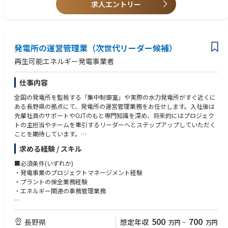
求人エントリー
・官公庁/エンタープライズと社会インフラ領域での共同事業を推進でき
【求める人物像】
る
・ミッション、バリューに共感し、事業成長を“自分ごと”として楽しめる
・経営層/意思決定層と直接交渉し、中長期の価値創造を担う経験が得ら
方
れる
・自らの経験や業界知識に固執せず、学習と変化を厭わない方
・PMF済プロダクト×成長市場で事業スケールを牽引できる
発電所の運営管理業（次世代リーダー候補）
・裁量やプレッシャーを前向きに捉え、手触り感ある成果にこだわる方
・脱炭素/エネルギーDXという社会的意義の高い領域で成果を残せる
・多様なステークホルダーと信頼関係を築き、チームで成果を出すことに
再生可能エネルギー発電事業者
・組織設計/仕組み化の余地が大きく、成長フェーズならではの裁量があ
喜びを感じられる方
ります
・完全リモート環境でも自律的に行動し、質の高いコミュニケーションを
仕事内容
・フルリモート×フレックス制で、パフォーマンス重視の柔軟な働き方が
取れる方
可能です
全国の発電所を監視する「集中制御室」や実際の水力発電所がすぐ近くに
ある長野県の拠点にて、発電所の運営管理業務をお任せします。入社後は
先輩社員のサポートやOJTのもと専門知識を深め、将来的にはプロジェク
トの主担当やチームを牽引するリーダーへとステップアップしていただく
ことを期待しています。
求める経験 / スキル
■仕事内容
運用管理部門において下記業務をご担当いただきます。
■必須条件(いずれか)
・水力・太陽光発電所事業の運営管理
・発電事業のプロジェクトマネージメント経験
・指示指導業務全般（自社および他社）
・プラントの保全業務経験
・発電所運用モニタリング
・エネルギー関連の事務管理業務
・設備管理の効率化業務
・発電所運営業務に関わる安全管理および指導業務
■歓迎条件
・電力事業の政策制度管理
電気主任技術者／エネルギー管理士／簿記
500
700
長野県
想定年収
万円
~
万円
・ステークホルダーとの折衝