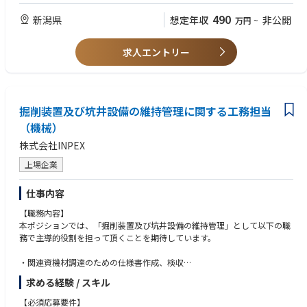
業務や研修を通じて、数年目途で担当者として当社の土木業務に係わる基
【望ましい経験・資格等】
490
新潟県
想定年収
非公開
礎的な経験や知識を習得し職場の中核として業務を推進できる土木技術者
万円
~
・エネルギーや化学プラント等（石油化学、高圧ガス製造、発電所、都市
となり、マネジメント経験を積んだ上で、ひいては組織全体をリードする
ガス）でのオペレーション経験
役割で力を発揮いただくことを期待しています。
・プロセス構成機器（ポンプやコンプレッサー、電気計装機器）製造、整
求人エントリー
備経験
・危険物取扱責任者又は高圧ガス製造責任者の資格取得
掘削装置及び坑井設備の維持管理に関する工務担当
（機械）
株式会社INPEX
上場企業
仕事内容
【職務内容】
本ポジションでは、「掘削装置及び坑井設備の維持管理」として以下の職
務で主導的役割を担って頂くことを期待しています。
・関連資機材調達のための仕様書作成、検収
・関連機器及び装置・設備の整備計画の作成、整備手配、検収
求める経験 / スキル
・社内あるいは業界技術規格・基準・ガイドライン作成への関与
・最新の業界動向、技術トレンドの把握、社内共有
【必須応募要件】