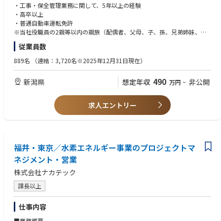
・関連業界団体、学会などへの参画
・工事・保全管理業務に関して、5年以上の経験
・高卒以上
【応募者へのメッセージ】
・普通自動車運転免許
当社は、今後も伸び続ける世界のエネルギー需要に応えるため、我が国そ
※当社役職員の2親等以内の親族（配偶者、父母、子、孫、兄弟姉妹、配
して世界のエネルギーの安定供給に貢献するとともにネットゼロカーボン
偶者の父母・兄弟姉妹など）に該当しないこと
従業員数
社会の実現に向けたエネルギー構造の変革に積極的に取り組んでいます。
石油・天然ガス、CCS/CCUS、天然ガス地下貯蔵、地熱開発いずれの事業
【望ましい経験・資格等】
889名
（連結：3,720名※2025年12月31日現在）
においても「掘削装置及び坑井設備の維持管理」は不可欠な要素であり、
・掘削会社等での関連機器及び装置整備経験
それらの安全管理、点検、修理、工事、資機材手配といった様々な局面で
・石油・天然ガス生産プラント、地熱発電所等のプラントでの工事・保全
490
新潟県
想定年収
非公開
万円
~
の工務業務で活躍しうる人材を募集します。
管理業務経験
・高圧ガス製造保安責任者(甲種［化学、機械］、第一種冷凍機械)
・放射線取扱主任者(第一種)
求人エントリー
・ガス主任技術者(甲種)
・公害防止管理者(第 1 種［大気、水質］)
・公害防止管理者(第 3 種［大気、水質］)
・エネルギー管理士
福井・東京／水素エネルギー事業のプロジェクトマ
・技術保安管理士
など
ネジメント・営業
株式会社ナカテック
【英語力】
基本的な英語能力（会話・ヒアリング・読み書き）を有するレベル。
課長以上
仕事内容
■業務概要