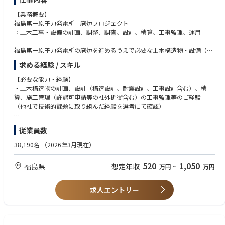
・人事制度運用、評価関連業務の補助
・官庁申請・許認可対応等の実務経験
【業務概要】
・従業員の安全衛生管理および職場環境改善活動
・経理（決算補助、原価管理、予算管理）に関する実務経験
福島第一原子力発電所 廃炉プロジェクト
・通勤バス・発電所構内運行バスの運営
・資材・調達（購買、契約、在庫管理、取引先対応）に関する実務経験
：土木工事・設備の計画、調整、調査、設計、積算、工事監理、運用
・人事・労務（採用、勤怠管理、労務対応、教育研修）に関する実務経
験
福島第一原子力発電所の廃炉を進めるうえで必要な土木構造物・設備（一
・総務（施設管理、文書管理、社内調整業務など）の経験
般土木構造物・施設、汚染水対策、処理水対策、自然災害対策、廃棄物対
・業務改善・効率化（業務フロー見直し、IT活用、標準化）の実務経験
求める経験 / スキル
策、（必要に応じた）撤去・解体、工事発生土の受入れ・保管に関わる土
・大規模組織または多拠点環境でのバックオフィス業務経験
木構造物・施設等）を対象に、計画、調整、対外折衝（含：各種許認可対
【必要な能力・経験】
・知識・技能：
応等）、調査、設計（構造設計、耐震設計、工事設計含む）、積算、技術
・土木構造物の計画、設計（構造設計、耐震設計、工事設計含む）、積
・行政手続き・許認可申請に関する知識
開発、工事発注、工程調整、工事の安全監理、竣工精算、保守管理、運
算、施工管理（許認可申請等の社外折衝含む）の工事監理等のご経験
・官公庁との折衝や申請業務に必要な制度・法令の理解
用、に関わる業務をインハウスエンジニアとして担当いただきます。
（他社で技術的課題に取り組んだ経験を選考にて確認）
・会計・財務に関する知識（簿記資格や原価管理の知識等）
・調達・購買・契約管理に関する知識
具体的な主な対象設備は、一般土木構造物（構内道路・用水管路・港湾構
・土木構造物の計画、設計（構造設計、耐震設計、工事設計含む）、積
・労務管理・人事制度・労働関連法規に関する知識
従業員数
造物 等）、廃炉設備（乾式キャスク保管設備基礎 等）、汚染水対策
算、施工管理（許認可申請等の社外折衝含む）の工事監理等に関する知
・総務業務全般（安全衛生、施設管理、文書管理等）に関する知識
（陸側・海側遮水壁、サブドレン・地下水ドレン、地表面フェーシング、
識・技能
・業務改善手法（業務標準化、プロセス改善、IT活用）に関する知識
38,190名
（2026年3月現在）
処理水タンクおよび基礎 等）、処理水対策（ALPS処理水放出設備
・データ分析スキル（Excel関数、ピボットテーブル等を活用した分析能
等）、自然災害対策（津波対策防潮堤・構内排水路 等）、廃棄物対策
【歓迎要件】
力）
520
1,050
福島県
想定年収
万円
~
万円
（屋外ガレキ類保管施設 等）
・土木に関連する法令、規格基準に精通
・資格：
・ゼネコン等受注者側のご経験、現場代理人や監理技術者のご経験
行政対応関連
【期待される役割】
・福島第一原子力発電所工事のご経験
・行政書士資格
求人エントリー
土木関係業務の経験や専門性を活かし、職場を牽引し中核として力を発揮
・土木構造物の計画、設計（構造設計、耐震設計、工事設計含む）、積
・官公庁手続きに関連する各種資格・講習修了（許認可・申請業務等）
できる土木技術者を募集しています。
算、施工管理（許認可申請等の社外折衝含む）の工事監理等に関する学会
等への投稿・発表
【仕事の魅力・やりがい】
・一級土木施工管理技士。技術士は尚可。