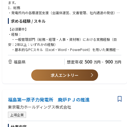
ます。
中期（3〜5年）：中期には、プロジェクトのリードPMとして、プロジェ
1．総務
クト管理運営やチームのマネジメントをお任せいたします。
・発電所内の各種運営支援（会議体運営、文書管理、社内通達の発信）
プロジェクトの成功に向けてチームをリードする役割を担っていただきま
・来訪者や協力会社対応および入構手続き管理
求める経験 / スキル
す。
・施設管理、備品・消耗品の管理
・防災・危機管理対応の事務局運営補助
【必須要件】
長期（5年以上）：
・経験：
長期的には、東通の建設プロジェクトを統括するシニアPMやプロジェク
2．資材
・一般管理部門（総務・経理・人事・資材等）における実務経験（目
トマネジメント部門の責任者として、建設全体のプロジェクト戦略の策定
・資機材の調達業務（発注・納期調整・受入検収）
安：2年以上：いずれかの経験）
や経営判断に関与していただくことを期待しています。
・協力会社・取引先との契約および価格交渉の補助
・基本的なPCスキル（Excel・Word・PowerPoint）を用いた業務経験
・在庫管理・倉庫運営の最適化
・複数の関係者と連携しながら業務を進めた経験（社内外問わず）
■配属先部署、雰囲気：
・調達に関する法令・社内規程の遵守管理
・ルールや手順に則り、正確に業務を遂行した経験
500
900
福島県
想定年収
万円
~
万円
50代３名，40代５名，30代４名，20代７名
・廃炉作業に必要な資機材の安定供給体制の構築支援
・コンプライアンスや機密管理を意識した業務経験
～雰囲気～
・知識・技能：
・上下関係なくフラットな雰囲気です。
3．経理
求人エントリー
・一般管理業務（総務・経理・人事・資材等）に関する基礎知識
・キャリア採用者が２名おり、活躍しています。
・日常経理業務（伝票処理、支払・入金管理）
・基本的なPCスキル（Excelでのデータ集計、Wordでの文書作成、Po
・予算管理および実績管理のサポート
werPointでの資料作成）
・原価管理・コスト分析
・業務手順・社内規程に基づき、正確に業務を遂行できる事務処理能力
・決算業務（月次・年次）の補助
・複数の関係者と円滑に業務を進めるためのコミュニケーション力
福島第一原子力発電所 廃炉ＰＪの推進
・会計監査・内部監査対応
・情報管理・機密保持に関する基本的な理解
・業務の優先順位を整理し、期限管理ができるタスク管理能力
東京電力ホールディングス株式会社
4．人事
・採用業務（新卒・中途・受入出向対応）
上場企業
【歓迎要件】
・労務管理（勤怠管理、労働時間管理、法令対応）
・経験：
・教育・研修の企画および運営（安全教育含む）
・行政機関での勤務経験
仕事内容