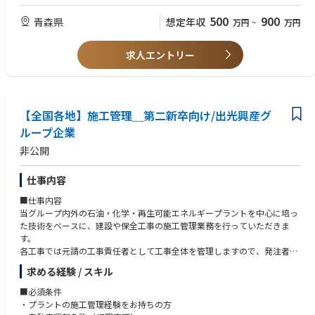
観点での工事監理
組む
部門などでご活躍いただくことを想定しています。また、他地域拠点にお
けていくことができます。
・既設構造物の点検結果の評価および、それに基づく補修・対策計画の立
・飽くなきカイゼン・DX推進等で生産性を高め続け競争を勝ち抜く
500
900
ける中核人材としての展開など、多様なキャリアの広がりがあります。
青森県
想定年収
万円
~
万円
案
・安全を追求し続け社会からの信頼を獲得する
■キャリアパス：以下のようなキャリアパスを想定しています。
・廃止措置（解体・撤去）に関する調査、計画立案、設計および工事監理
■配属先部署、雰囲気：
短期（１年~３年）：東通原子力発電所の建設再開に向けて、主にホーム
各工程を個別に担うのではなく、プロジェクトの進行に応じて一連の流れ
求人エントリー
【変革・チャレンジ精神】
年代別人数構成：40代3名、30代1名
ページやSNSを中心とした情報発信業務を担当していただきます。あわせ
として関与し、土木構造物を総合的に捉えながら業務を推進していきま
・環境変化（カーボンニュートラルの潮流、燃料・電力市場価格高騰、人
チーム別人数構成：１チーム（4名）
て、原子力発電所の建設において重要となる安全対策について、福島事故
す。
口減少・流動化等社会構造変化）をチャンスと捉え変革に挑戦する
の教訓や柏崎刈羽原子力発電所の事例を通じて基礎知識を習得していただ
・一人ひとりが自律したプロフェッショナルとなり、世界に通用する専門
～雰囲気～
きます。さらに、公表資料や想定Q&Aの作成、問い合わせ対応といった報
■職責：
技術者集団としてお客様の期待を超える価値創造を実現する
・東日本大震災後に原子力発電所を建設し、その地域で新しい共生の取り
道対応の基礎についても学んでいただきます。
【全国各地】施工管理＿第二新卒向け/出光興産グ
本ポジションでは、土木分野の知見を活かし、建設プロジェクトおよび既
組みをしていくことは、これまで誰も経験のない取組みも多分に含まれて
中期（３年~５年）：東通以外の広報部門などを経験し、知識と人脈の幅
設設備に関わる技術業務を主体的に推進いただきます。
ループ企業
■必須要件
います。
を広げ、管理職へのステップにしていただきます。
関係者との連携を図りながら、プロジェクトの円滑な進行を支える役割を
～ご経験～
そのため、職場の中はなんでも言いやすい環境を作り、悩んだり困ったり
または、青森県内で、原子燃料サイクル事業全般についての知識を深め、
非公開
想定しています。
・土木構造物の計画、設計（構造設計、耐震設計、工事設計含む）、積
したら、すぐに相談や議論が出来る状態を保つことを大切に考えていま
専門性の高い広報人材としての役割を担っていただきます。
～具体的には～
算、施工管理（許認可申請等の社外折衝含む）の工事監理等のご経験（1
す。
長期（５年以上）：長期的には、広報部門の責任者として、報道、インタ
・建設プロジェクトにおける土木技術業務の計画および推進への関与
仕事内容
年以上）
・グループ内にキャリア採用のメンバーが１名おり、地域コミュニケーシ
ーネット、視察対応など幅広く管理できる立場になっていくことを期待し
・設計・施工・維持管理の各工程における技術的検討・調整
ョン室内にもキャリア採用が数名おり、様々な知見や経験を活かし、活躍
ています。
■仕事内容
・協力会社や関係部署と連携した業務推進および課題対応
■歓迎要件
しています。
当グループ内外の石油・化学・再生可能エネルギープラントを中心に培っ
・安全性・品質確保に向けた技術的確認および改善提案
～ご経験～
■配属先部署、雰囲気：
た技術をベースに、建設や保全工事の施工管理業務を行っていただきま
大規模かつ長期にわたる案件に関わりながら、技術的観点で全体を見渡
・土木に関連する法令、規格基準について、設計・工事・保守等の業務の
年代別人数構成：40代３名、30代２名、１0代１名
す。
し、安定した設備運用に貢献していくポジションです。
中で扱った経験
チーム別人数構成：１チーム（５名）
各工事では元請の工事責任者として工事全体を管理しますので、発注者や
・ゼネコン等の受注者側として、工事現場に関わった経験（現場代理人・
協力会社との折衝はもちろんのこと、安全、品質、工程、コスト等の管理
■魅力、面白み：
監理技術者、またはそれに準ずる立場での経験）
求める経験 / スキル
～雰囲気～
を含む一貫したマネジメントが出来ることも醍醐味です。
・東京電力グループの土木部門では、発電所設備建設や地中送電土木工事
・原子力発電所における建設・改修・保全等の工事、または関連業務に関
・協力的な雰囲気で明るい職場です
■必須条件
等、スケールの大きなプロジェクトに携わる機会があり、
わった経験
・キャリア採用が1人活躍中です
【具体的に】
・プラントの施工管理経験をお持ちの方
高度な技術が求められる案件に、土木技術者として関与することができま
・土木構造物に関する業務において、技術的課題の検討・解決に主体的に
・グループメンバーは、新入社員、キャリア採用、火力出身者、営業部
■工事計画・施工計画の作成、仕様書の作成