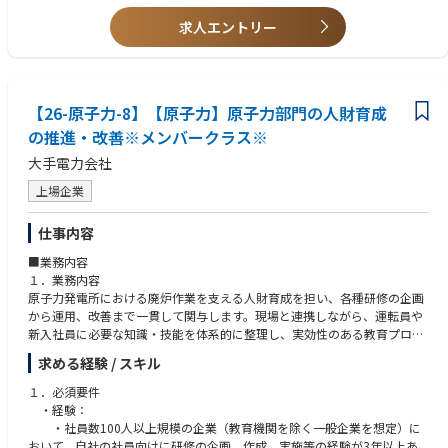
応といった広報業務について、単なる作業として進めるのではなく、案件
ても、不明な部分をしっかり質問し、咀嚼して、表現できる方
～具体的には～
ごとに関係者との調整や進め方を考えながら主体的に推進していきます。
求人エントリー
・廃炉作業の安全性や品質向上に直接貢献できる
発信内容の取りまとめや対外対応においては、状況に応じた判断や調整も
【歓迎要件】
・技術教育や人材育成を通じて組織全体へ影響を与えられる
行いながら、正確で分かりやすい情報発信を実現していく役割です。ま
・経験：下記いずれも満たす
・規制対応や対外調整を経験し、専門性の幅を広げられる
た、経験に応じてチーム内での支援や牽引も期待されます。
・HP、SNSの運用経験
・マニュアル整備や制度設計を通じて業務改善を推進できる
・HPやSNSなどの発信手段について、内容や進め方を検討しながら一連の
・年齢や地域などカテゴリーごとにターゲットを想定した効果的な情報
・複数の専門部門と連携しながら横断的な視点を身につけられる
【26-原子力-8】【原子力】原子力部門の人財育成
業務を主体的に推進
発信を実施するノウハウを有している方
自らの提案や改善活動が現場運用や品質向上につながりやすく、専門知識
・地域の関係者との対話や接点を通じて、当社への理解と信頼の醸成につ
の推進・改善※メンバークラス※
を組織全体の力へ変えていく実感を得られる環境です。
なげる
・知識・技能：
大手電力会社
・東通村や事業の魅力について、適切に整理し社内外へ伝達
企業広報に携わった経験のある方
■キャリアパス 以下のようなキャリアパスを想定しています。
個別業務の遂行に加え、周囲と連携しながら全体最適の視点で業務を前に
上場企業
短期（1〜3年）：これまでのご経験・知識を活かしながら、溶接検査に関
進めていくことが期待されるポジションです。
する取り纏め業務を担当いただきます。
仕事内容
社内関係部署と連携し、問い合わせ対応やマニュアル理解・改訂、研修対
３．魅力・やりがい
応などを通じて当社業務への理解を深めていただくとともに、発電所構内
青森県は、原子力発電所、使用済燃料中間貯蔵施設、使用済燃料再処理施
■業務内容
での工事監理業務にも携わり、現場感覚と実務力を習得いただきます。
設など、原子燃料サイクル事業の多くの機能を担っており、日本のエネル
１．業務内容
中期（3〜5年）：溶接検査領域における中核人材として、教育（研修講
ギーを支えている地域です。
原子力発電所における廃炉作業を支える人財育成を担い、各種研修の企画
師）・マニュアル整備・規制対応などを主体的に推進いただきます。
こうした多岐にわたる事業が青森県内で進められているのは、地元の方々
から運用、改善まで一貫して関与します。現場と連携しながら、運転員や
社内の検査体制の強化や業務標準化をリードし、部門横断での調整・取り
のご理解があってこそです。そのため、事業への理解を深めていただくた
新入社員に必要な知識・技能を体系的に整理し、実効性のある教育プログ
纏め役として活躍いただくことを期待しています。
めの活動は重要な役割を担っており、私たちの仕事が日本のエネルギー基
ラムへ落とし込みます。
引き続き、工事監理等を通じて現場との連携も担っていただきます。
求める経験 / スキル
盤を支えていると言っても過言ではありません。
・廃炉に必要な技術・知識を整理し、研修プログラムを企画
長期（5年以上）：溶接検査分野における技術リーダーとして、当社の検
また、報道発表などの情報発信は当社の経営にも大きく関わるものであ
・運転員向け訓練の計画立案・実施・運用管理
１．必須要件
査体制全体を牽引していただきます。
り、社内の各部門との調整が不可欠です。こうした業務を通じて、幅広い
・新入社員向け研修の企画・実施・受講管理
・経験：
後進の育成や教育体系の高度化を担い、組織の持続的な技術力向上に貢献
部署との関係性を築ける点も特長の一つです。
・研修の有効性評価と改善サイクルの推進
・社員数100人以上規模の企業（教育機関を除く一般企業を想定）に
いただくとともに、廃炉事業の進展に応じた新たな課題に対しても中心と
これらの経験を重ねることで、「調整力」「表現力」「地元目線」といっ
・発電所の関係部署と連携し、現場ニーズを反映した内容に調整
おいて、自社の社員向けに研修の企画、作成、実施等の経験が3年以上あ