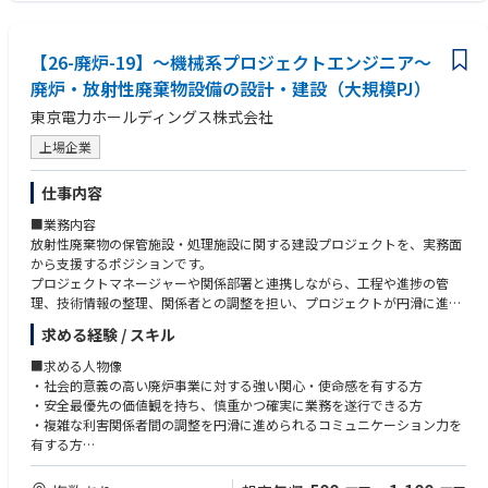
【26-廃炉-19】～機械系プロジェクトエンジニア～
廃炉・放射性廃棄物設備の設計・建設（大規模PJ）
東京電力ホールディングス株式会社
上場企業
仕事内容
■業務内容
放射性廃棄物の保管施設・処理施設に関する建設プロジェクトを、実務面
から支援するポジションです。
プロジェクトマネージャーや関係部署と連携しながら、工程や進捗の管
理、技術情報の整理、関係者との調整を担い、プロジェクトが円滑に進む
ための土台を支えていただきます。
求める経験 / スキル
～具体的には～
・放射性廃棄物関連設備の建設プロジェクトにおける工程・進捗管理
■求める人物像
・設計資料や技術情報の整理・管理、および各種報告資料の作成
・社会的意義の高い廃炉事業に対する強い関心・使命感を有する方
・社内関係部署や設計会社、ゼネコン、ベンダーとの調整・情報共有
・安全最優先の価値観を持ち、慎重かつ確実に業務を遂行できる方
・設計から施工、完成引渡しまでの各工程における推進支援
・複雑な利害関係者間の調整を円滑に進められるコミュニケーション力を
・課題やリスクの可視化を通じたプロジェクトマネージャーの意思決定支
有する方
援
・自律的に課題を発見し、解決まで主体的に推進できる方
業務はプロジェクト推進業務が中心となり、一定規模の委託業務や外部企
・長期プロジェクトに粘り強く取り組める方