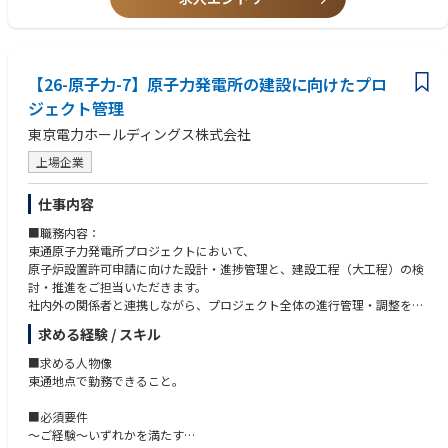
■キャリアパス 以下のようなキャリアパスを想定しています。
現場との対話を重ねながら、実効性のある研修を形にしていく役割を想定
が必要であり、コミュニケーションスキル（傾聴スキル、質問スキル、伝
短期（1〜3年）：遠隔ロボット導入のエンジニアリング業務で当社社員の
しています。
達スキルなど）に関する知識を有する。
サポートの下、業務の流れなどを経験いただきます。
～具体的には～
中期（3〜5年）：遠隔ロボット導入のエンジニアリング業務でチームの中
・運転員向け訓練および新入社員研修の企画・運用
■歓迎要件
核者として全体業務の進捗管理やロボットメーカとの調整業務を行い、プ
【26-原子力-7】原子力発電所の建設に向けたプロ
・教育プログラム全体の設計と改善の主導
～ご経験～
ロジェクトの成功に向けてチームをリードする役割を担っていただきま
・現業・技術技能認定に関わる研修支援（必要に応じて）
ジェクト管理
・人財育成・教育訓練業界において、教育機関（学校関係など）または研
す。
・関係部署と連携した訓練内容・運用方法の調整
修機関（研修会社など）で、専門知識を要する業務の育成プログラム（10
長期（5年以上）：遠隔ロボット導入のエンジニアリング業務でマネジメ
東京電力ホールディングス株式会社
・研修効果の評価と次施策への反映
0名規模以上）の企画・作成・実施経験（3年以上）
ント経験を積み、ひいては組織全体の運営に携わっていただくことを期待
特に、将来的な廃炉作業を見据えた訓練のあり方については、現場部門と
・現場（発電所）のニーズや目的を踏まえ、人財育成プランを企画・設計
上場企業
しています。
の合意形成を図りながら進めていきます。
した経験
教育の専門性を活かしつつ、現場に根差した実践的な施策推進が期待され
～知識・技能～
仕事内容
■配属先部署人数・構成
ます。
・コミュニケーションスキル（傾聴スキル、質問スキル、伝達スキルな
年代別人数構成：50代1名、40代1名、30代3名、20代4名
ど）を実務で活用し、現場ヒアリングや課題抽出に結びつけられる。
■職務内容：
■魅力、面白み：
・パソコンスキル（研修企画、プレゼン資料、研修実績まとめなど）に関
東通原子力発電所プロジェクトにおいて、
■部署の雰囲気
前例の少ない廃炉事業において、人財育成の側面から直接的に関わること
する知識を有し、実践できる。
原子炉設置許可申請に向けた設計・進捗管理と、建設工程（大工程）の検
・上下関係なくフラットな雰囲気です。
ができる点が大きな特徴です。
～資格～
討・推進をご担当いただきます。
・キャリア採用者も所属しています。
現場とともに課題を考え、必要な知識・技能を定義する経験は、専門性を
コミュニケーションに関する資格を有する。下記一例
社内外の関係者と連携しながら、プロジェクト全体の進行管理・調整を担
深める機会になります。
・ACPA認定コミュニケーション検定上級
っていただきます。
求める経験 / スキル
～具体的には～
・JCAA認定コミュニケーション能力１級認定資格
・廃炉に必要な知識を現場と共に考え、形にする経験
・内閣総理大臣認証NPO認定コミュにエーション能力１級認定資格など
業務①：設計・許認可に関わるプロジェクト管理
■求める人物像
・新入社員の成長に継続的に関わる育成実務
原子炉設置許可申請に向けて、本社で進める設計業務および申請書作成の
東通地点で勤務できること。
・教育を通じて現場の安全性や生産性向上へ貢献
進捗管理を担当いただきます。
・組織全体のパフォーマンス向上に寄与できる環境
＜主な業務内容＞
■必須要件
・組織風土や人材育成の仕組みづくりへの関与
・本社での設計管理に関する進捗報告の確認
～ご経験～いずれかを満たす
教育施策の成果が、現場の行動や組織全体の力に結びつく手応えを得やす