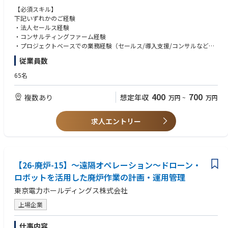
本ポジションは、廃炉事業の将来に関わる重要な仕組みづくりに携わるこ
リードしていただきます。
・既存顧客、代理店へのフォロー
【必須スキル】
とができる仕事です。単なる計画策定に留まらず、事業運営のあり方その
・エネオク導入が決定した企業に対する、電力調達までのカスタマーサク
下記いずれかのご経験
ものを企画・構築する経験を得られます。
長期（5年以上）：プロジェクトマネージャーとして、放射性廃棄物管理
セス
・法人セールス経験
設備の設計・建設プロジェクト全体を統括いただくことを期待していま
・社内PMチーム、オペレーションチームとの連携
・コンサルティングファーム経験
・廃炉事業の中長期的な方向性に関わる企画立案を担当できる
す。具体的には、プロジェクト全体の計画立案、工程・コスト・品質・リ
・セールスやプロジェクトに関わる各種資料作成
・プロジェクトベースでの業務経験（セールス/導入支援/コンサルなど）
・事業全体に影響する新たな業務プロセスの構築に携われる
スクの統合管理、関係会社や社内外ステークホルダーとの合意形成、重要
・ナレッジを体系化し、チームスキルを平準化
・経営層や社外機関との協議を通じて高い視座を養える
従業員数
な意思決定の推進などを担っていただきます。さらに、複数プロジェクト
・オペレーション各種の合理化、効率化
【歓迎スキル】
・多様な専門家との協働により幅広い知見や人脈を形成できる
の統括や組織運営、部門横断での課題解決、人材育成などにも関与いただ
・新規自治体の開拓、既存顧客のフォローアップ
・官公庁/自治体向け営業やプロジェクト経験
・自ら企画した内容が今後の事業運営に反映されやすい環境
65名
くことを期待しています。
・電力小売/再エネ/脱炭素関連事業の経験
企画した工程やリソース計画は、長期にわたる廃炉事業の円滑な推進に大
【入社後のオンボーディング】
・提案資料作成やプレゼンテーションスキル
きく関わります。
400
700
複数あり
想定年収
万円
~
万円
■配属先部署人数・構成
・入社時に、ご希望と弊社の期待値をすり合わせ取り組んでいただきま
社会的意義の大きなテーマに対して、構想段階から携われる点が大きな魅
廃棄物保管施設PJG：
す。
【求める人物像】
力です
20代：0名、30代：3名、40代：1名、50代：0名、60代：0名
・電力業界の知見を資料やメンバー、取締役からインプット。
・ミッション、バリューに共感し、事業成長を“自分ごと”として楽しめる
求人エントリー
リサイクルPJG：20代：0名、30代：4名、40代：1名、50代：2名、60
（業界知見がなくとも、早期にキャチアップ、独り立ちができる体制をと
方
■キャリアパス 以下のようなキャリアパスを想定しています。
代：0名
っています）
・自らの経験や業界知識に固執せず、学習と変化を厭わない方
短期（1〜3年）：中長期計画Gに在籍し、廃炉工程策定、廃炉リソース策
・OJT形式でフォローし、商談やプロジェクト同席からスタート。
・プレッシャーを前向きに捉え、手触り感ある成果にこだわる方
定、人事業務などを経験いただきます。
■部署の雰囲気
・多様なステークホルダーと信頼関係を築き、チームで成果を出すことに
特に現在は変革期にあるため、ルーチン的な業務よりむしろプロジェクト
・当部署は、福島第一原子力発電所の廃炉という国家規模プロジェクトを
【26-廃炉-15】～遠隔オペレーション～ドローン・
喜びを感じられる方
的な業務を担当いただきます。
担う組織でありながら、オープンでフラットなコミュニケーションを重視
・完全リモート環境でも自律的に行動し、質の高いコミュニケーションを
ロボットを活用した廃炉作業の計画・運用管理
する風土があります。
取れる方
中期（3〜5年）：発電所側または本社側のプロジェクト業務（デブリ取り
東京電力ホールディングス株式会社
・業務上は専門性の高い議論が多くなりますが、立場や年次に関わらず意
出しなど）など、発電所側の業務を経験いただきます。
見を出せる環境があり、設計・施工・安全・品質など異なる視点を持ちな
これにより、広く福島第一について知識を深めることができます。
上場企業
がら、チームとして最適解を導くことを大切にしています。
・日々の業務では、定例会議やプロジェクトレビューに加えて、個別の技
長期（5年以上）：長期的には、発電所側または本社側のプロジェクトや
仕事内容
術相談や非公式なディスカッションも活発に行われており、情報共有の密