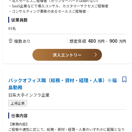
・法人セールスご経験者（カウンターパートは問わない）
・専門知識の習得を通じた、設計業務への関与（機械分野など）
・ナレッジを体系化し、チームスキルを平準化
・SaaS企業などで導入コンサル、カスタマーサクセスご経験者
プロジェクト管理を軸にしながら、専門領域への理解も深め、幅広い視点
・オペレーション各種の合理化、効率化
・コンサルティング要素のあるセールスご経験者
で貢献いただくことを想定しています。
・セールスに関わる各種資料作成
・営業企画のご経験
従業員数
上記いずれかに加えて、マネージャーのご経験
■魅力、面白み：
【仕事のやりがい】
本ポジションは、日本のエネルギー基盤に関わる大規模プロジェクトに携
65名
・スタートアップ初期のコアメンバーとして、事業推進、組織作りを経験
【歓迎スキル】
わる機会があり、長期的かつ社会的意義の高い業務に関われる点が特徴で
することができます。
・電力小売、太陽光等説明の営業経験
す。
480
900
複数あり
想定年収
万円
~
万円
・電力業界のDXやスタートアップの成長を自分ごととして体験できます。
・官公庁自治体向けの営業経験
・原子力発電所の新規建設という、国内でも限られた大規模プロジェクト
自治体で採用されると紙面で大きく扱われることが多く、自分の仕事がど
・プレゼンテーションスキル
への参画
う役に立っているのか？実感値を得ながら仕事を進めることができます。
・脱炭素に関連するコンサルティング経験
・許認可対応を通じ、建設から運転・廃止措置まで続く長期事業への関与
求人エントリー
・原則フルリモートなので、1日24時間の自分の時間を自分らしく使うこ
・多様な専門分野（安全・機械・土木など）と連携しながら知見を広げら
とができます。
【求める人物像】
れる環境
・当社のミッション・ビジョン・バリューに共感してくださる方
・プロジェクト管理の経験を通じて、他の大型プロジェクトにも応用可能
【オンボーディング】
・会社の成長と自身の成長ベクトルを合わせ、一気にスキルアップしたい
なスキルを習得
・入社時に、ご希望と弊社の期待値をすり合わせ取り組んでいただきま
バックオフィス職（総務・資材・経理・人事）※福
方
・社会インフラを支える事業に携わることで、業務の意義を実感しやすい
す。
・自らの経験に捉われない吸収力やアイデアと領域を制限しない向上心を
点
島勤務
・電力業界の知見を資料やメンバー、取締役からインプット。
持っている方
業務を通じて得られる、長期プロジェクトの推進力や関係者調整の経験、
日系大手インフラ企業
（業界知見がなくとも、早期にキャチアップ、独り立ちができる体制をと
・裁量や意思決定の責任やプレッシャーを力に変えて、成長したい方
許認可に関する知見は、分野を問わずさまざまなプロジェクトで活かしや
っています）
・社内外に対して、公平公正を大切にし仕事に取り組める方
すく、長期的なキャリア形成にもつながります。
上場企業
・OJT形式でフォローし、商談やプロジェクト同席からスタート。
・未経験の事柄があっても、自ら調べ立案し、メンバーにフィードバック
をもらうことで解決策を見つけられる方
■キャリアパス：以下のようなキャリアパスを想定しています。
仕事内容
・チームとしてより良い成果を出すことにフォーカスできる方
短期（1〜3年）：プロジェクトアシスタントやジュニアPMとして、プロ
・フルリモートという環境の中で、自己管理で仕事ができる方
ジェクトの管理業務を経験いただきます。プロジェクト全体の流れを理解
【業務内容】
し、基本的なプロジェクト管理スキルを身につけていただきます。
ご経験や適性に応じて、総務・資材・経理・人事のいずれかに配属となり