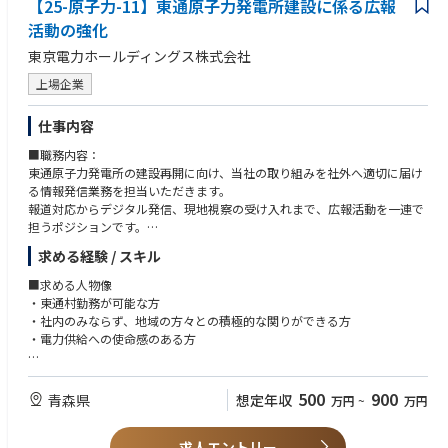
【25-原子力-11】東通原子力発電所建設に係る広報
⑤ 緊急・重要対応
・地方創生・官民連携・地域振興施策の企画運営経験
立ちを支援します
・緊急時・社会的関心事案における行政・地域対応および社内連携
活動の強化
・コンサル／メーカー／ゼネコン／インフラ企業等での公共案件の調整業
務経験
☆★☆ エナーバンクってどんな会社？ ☆★☆
東京電力ホールディングス株式会社
■職責：
～知識・技能～
2018年創業以来、電力需要家目線でのエネルギー調達の最適化を推進する
本ポジションは、単なる実務担当ではなく、東通村における東京電力
・地域の声に真摯に向き合い、長期的な信頼関係を築ける方（コミュニケ
上場企業
スタートアップです。
の“地域との関係性”を現地で担保するうえで、中核的役割を担い、
ーション能力に長けた方）
主力プロダクトである法人向け電力リバースオークション『エネオク』を
「この人が窓口なら安心」と思われる存在になることを期待しています。
～資格～
はじめ、環境価値取引サービス『グリーンチケット』や、太陽光発電設備
仕事内容
～具体的には～
・基本的なPCスキル（Word／Excel／PowerPoint）
導入のシステム選定支援サービス『ソラレコ』を開発しています。テクノ
・行政・地域との信頼関係構築に関する責任
■職務内容：
ロジーとコンサルティングを組み合わせた独自のソリューション提供が特
・東通村役場、青森県をはじめとする行政機関との継続的・安定的な関係
東通原子力発電所の建設再開に向け、当社の取り組みを社外へ適切に届け
徴です。
維持、向上
る情報発信業務を担当いただきます。
エネオクの取扱総額も1300億円を突破するほどの急成長を遂げています。
・原子力発電所建設再開に向けた地域・行政対応の推進
報道対応からデジタル発信、現地視察の受け入れまで、広報活動を一連で
・社内調整・情報集約のハブ機能
担うポジションです。
エネルギーはすべての産業の潤滑油です。今後の成長分野である通信やI
・長期視点での地域・事業基盤づくり
～具体的には～
T、AI、EVによる自動運転交通インフラや古くから社会を支えている製造
求める経験 / スキル
・地方創生・地域振興施策の企画・実装
・報道対応：公表資料の作成、問い合わせ対応、記者会見や取材調整など
業などの根底には必ずエネルギーの存在があります。
一連の対応（数件程度／月）
エネルギーをあらゆる産業のプラットフォームとして正しく選択できるこ
■求める人物像
■魅力、面白み：
・ホームページ・SNS運用：会社の取り組みや地域活動を継続的に発信
とが、産業の競争力や事業の持続可能性のカギとなります。
・東通村勤務が可能な方
地域の未来と日本のエネルギー政策の両方に関われる、極めて社会的意義
し、認知向上を図る（数件程度／週）
脱炭素という世界同時進行の潮流は、石炭・石油からの脱却、そして再生
・社内のみならず、地域の方々との積極的な関りができる方
の高い仕事です。
・サイト視察対応：原子力関連団体などへの現場案内に向けた準備・調
可能エネルギーへのシフトであり、社会的・経済的にも止めることのでき
・電力供給への使命感のある方
原子力発電所建設再開というテーマは決して簡単ではありませんが、地域
整・対応（数件程度／月）
ない大変革の時代です。
との対話を積み重ね、信頼を回復し前に進めることができたとき、
幅広い業務に関わりながら、社内外の情報を整理し、正確で分かりやすく
■必須要件
「社会を動かした実感」を得られる数少ないポジションです。
伝えることで、情報発信の質と信頼性の向上につなげていく役割です。
この変化の先に実現する未来を前倒しするのが、エナーバンクの役割で
～ご経験～
500
900
青森県
想定年収
万円
~
万円
このポジションで得られる価値
す。
・企業ＨＰの作成、運用経験あり
～具体的には～
■職責：
エナーバンクは、電力の選択という複雑性が高く非対称性の大きい環境に
・ＳＮＳの管理、運用経験あり
地域と国家的テーマの両方に関わるスケールの大きな業務
本ポジションでは、報道対応やホームページ・SNSでの情報発信、視察対
求人エントリー
おいて、透明性の高い情報を提供しすべての需要家の未来への意思決定を