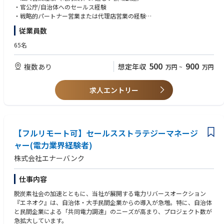
【職場環境の魅力・やりがい】
・共同調達/共同事業に向けた提携スキームの企画/条件交渉
・官公庁/自治体へのセールス経験
・自宅等から仕事ができるリモートワーク制度は、業務内容に応じて全社
・パートナー企業の提案活動を支援し、現場フィードバックを戦略に反映
・戦略的パートナー営業または代理店営業の経験
員が本人のライフスタイルに合わせて利用可能です。また、定時という概
・新規パートナー/自治体の開拓と関係性構築
・経営層や意思決定層との交渉経験
念に囚われずに出社時間と退社時間を自由に設定できるフレックス勤務制
従業員数
・プロジェクト進行における社内外ステークホルダー調整
・コンサルティング型の営業経験
度を導入しています（事業所による）。
・エネオク導入後の電力調達完了までの伴走支援（カスタマーサクセス）
65名
・普通休暇は年20日付与されます。取得日数は全社員平均で17日となって
・提案資料/事業スキーム設計資料の作成
【歓迎スキル】
おり、ライフワークバランスを踏まえた勤務ができる環境です。
・ナレッジの体系化と組織への展開
・官公庁/自治体向け営業経験
・男性の育児休暇取得率は77％、女性の育児休職からの復職率は99％と、
500
900
複数あり
想定年収
万円
~
万円
・セールスチームのKPI設計〜管理〜事業目標へのコミット
・電力小売/再エネ関連の事業経験
育児をしながらも仕事を続けられる環境です。
・新規事業/事業開発（BizDev）経験
・独身寮や家族寮等の社宅も完備されています。
【このポジションの魅力】
求人エントリー
・官公庁/エンタープライズと社会インフラ領域での共同事業を推進でき
【求める人物像】
る
・ミッション、バリューに共感し、事業成長を“自分ごと”として楽しめる
・経営層/意思決定層と直接交渉し、中長期の価値創造を担う経験が得ら
方
れる
・自らの経験や業界知識に固執せず、学習と変化を厭わない方
・PMF済プロダクト×成長市場で事業スケールを牽引できる
【フルリモート可】セールスストラテジーマネージ
・裁量やプレッシャーを前向きに捉え、手触り感ある成果にこだわる方
・脱炭素/エネルギーDXという社会的意義の高い領域で成果を残せる
・多様なステークホルダーと信頼関係を築き、チームで成果を出すことに
ャー(電力業界経験者)
・組織設計/仕組み化の余地が大きく、成長フェーズならではの裁量があ
喜びを感じられる方
株式会社エナーバンク
ります
・完全リモート環境でも自律的に行動し、質の高いコミュニケーションを
・フルリモート×フレックス制で、パフォーマンス重視の柔軟な働き方が
取れる方
可能です
仕事内容
脱炭素社会の加速とともに、当社が展開する電力リバースオークション
『エネオク』は、自治体・大手民間企業からの導入が急増。特に、自治体
と民間企業による「共同電力調達」のニーズが高まり、プロジェクト数が
急拡大しています。