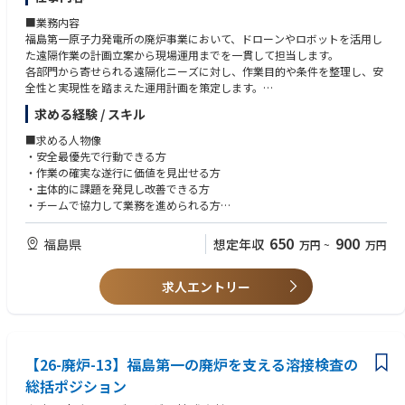
企画を担う責任者として、プロジェクト戦略の策定や経営判断に関与して
度が高い点が特徴です。課題やリスクについても早い段階で共有し、チー
いただくことを期待しています。
■業務内容
ムで解決していくスタイルが根付いています。
福島第一原子力発電所の廃炉事業において、ドローンやロボットを活用し
・また、廃炉という長期かつ不確実性の高いプロジェクトであるため、個
■配属先部署人数・構成
た遠隔作業の計画立案から現場運用までを一貫して担当します。
人で抱え込まず、チームで支える文化があります。特に新しく入られた方
グループ年代別人数構成：
各部門から寄せられる遠隔化ニーズに対し、作業目的や条件を整理し、安
に対しては、周囲のメンバーがフォローしながら業務理解を深めていく体
中長期計画G
全性と実現性を踏まえた運用計画を策定します。
制を整えています。
管理職1名、一般職11名 計12名（30代7名、40代1名、50代4名）
現場では関係者を取りまとめながら、作業の円滑な遂行を支援するポジシ
・専門性と社会的意義の両方が求められる環境ではありますが、互いを尊
求める経験 / スキル
ョンです。
重しながら成長できる組織風土があり、中長期的にスキルを高めていきた
■部署の雰囲気
～具体的には～
■求める人物像
い方にとって働きやすい職場です。
・上下関係なくフラットな雰囲気です。
・遠隔作業の目的整理、要件確認、運用計画の立案
・安全最優先で行動できる方
・若手が多く、活気があります。
・モックアップ検証やリスク評価を通じた実施可否の検討
・作業の確実な遂行に価値を見出せる方
・グループ内は経理を見る事務職の方、廃炉工程を見る技術職の方、廃炉
・作業前レビュー、現場での進行管理・安全管理
・主体的に課題を発見し改善できる方
リソースを見る技術職の方と、色々な分野の人財が活躍しています。
・異常発生時の状況把握、対応案の整理および関係者との連携
・チームで協力して業務を進められる方
・作業後の振り返りを通じた改善活動、標準化の推進
・廃炉事業に意欲的に取り組める方
・オペレーター指導や訓練を通じた技術継承・育成
650
900
福島県
想定年収
万円
~
万円
遠隔オペレーション業務が中心となりますが、改善活動や人財育成にも関
■必須要件
わりながら、安定した運用体制の構築と品質向上に取り組んでいただきま
～経験～以下①〜④を3年以上経験する方
す。
求人エントリー
① ドローンまたは遠隔操作機器の運用経験
② チームでの業務遂行経験
■責任・期待される役割
③ 安全管理に関する知識または実務経験
本ポジションでは、遠隔オペレーションの実務を通じて、安全かつ確実な
④ 以下のいずれかの経験
作業を成立させるための運用管理を担います。
・作業計画立案 ・運用管理
【26-廃炉-13】福島第一の廃炉を支える溶接検査の
現場や関係部署と連携しながら、計画から実行、改善まで一連のプロセス
を推進していただくことを想定しています。
総括ポジション
～知識・技能～
～具体的には～
・ドローンまたは遠隔操作機器に関する基礎的な操縦知識および運用スキ