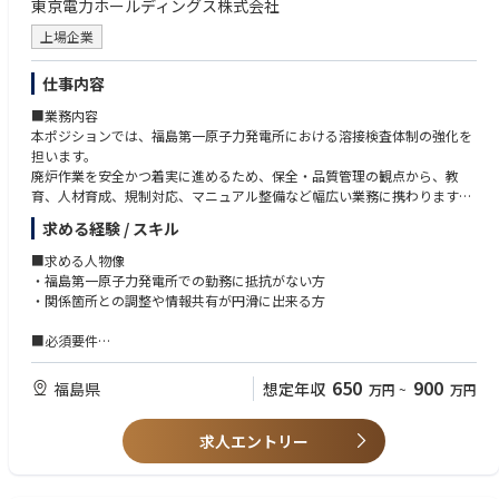
東京電力ホールディングス株式会社
・遠隔作業における計画立案、運用管理、安全管理の推進
ル
・関係部署や協力会社との調整・情報共有の実施
・作業計画（手順・飛行計画・体制設計）に関する理解および実行力
上場企業
・作業リスクや影響範囲の整理と上位者への提案・報告
・リスクアセスメントおよび安全管理に関する知識
・作業品質向上に向けた改善課題の抽出と標準化の推進
・現場状況に応じた判断材料（リスク・影響範囲等）を整理できる能力
仕事内容
・訓練や技術継承を通じた運用体制の強化
・関係者と円滑に業務を進めるためのコミュニケーション能力
将来的には、多様な遠隔装置や運用案件に対応しながら、オペレーション
・チームの心理的安全性を意識したチーム運営・関係構築力
■業務内容
全体の高度化や組織運営にも関与する中核メンバーとして活躍いただくこ
・Excel、Word、PowerPointの使用ができること
本ポジションでは、福島第一原子力発電所における溶接検査体制の強化を
とを期待しています。
担います。
～資格～
廃炉作業を安全かつ着実に進めるため、保全・品質管理の観点から、教
■魅力・やりがい
・福島第一原子力発電所における放射線管理区域で業務できること
育、人材育成、規制対応、マニュアル整備など幅広い業務に携わります。
本ポジションの大きな特徴は、世界的にも前例の少ない廃炉プロジェクト
現場部門と本社機能をつなぐ立場として、専門知見を活かしながら組織横
求める経験 / スキル
において、遠隔技術の活用を最前線で推進できる点です。
■歓迎要件
断で業務を推進いただきます。
安全性向上と作業効率化の両立を目指しながら、社会的意義の高い業務に
～経験～
～具体的には～
■求める人物像
携わることができます。
・非GPS環境でのドローン運用経験
・溶接検査に関する研修の企画・運営や教育資料の作成
・福島第一原子力発電所での勤務に抵抗がない方
～具体的には～
・プラントまたはインフラ設備におけるドローン点検・作業経験
・規制改正に伴う社内ルールやマニュアルの整備・改訂
・関係箇所との調整や情報共有が円滑に出来る方
・廃炉事業の現場に直接関わり、社会的価値の高い取り組みに貢献できる
・モックアップ検証や事前検証の実務経験
・現場からの技術的な問い合わせ対応や課題解決支援
・計画立案から現場運用まで一貫して担当し、実行力を高められる
・作業手順書の作成・改善経験
・工事監理や保全案件における品質確保に向けた技術支援
■必須要件
・ドローンや四足歩行ロボットなど多様な遠隔技術に触れられる
・品質保証・規制対応部門など関係部署との連携や取りまとめ
～経験～
・改善提案や標準化活動が現場の安全性向上につながりやすい
～知識・技能～
日常的な運用業務に加え、教育体系の整備や規制対応などの改善活動にも
・製造業、プラント、エネルギー、建設・インフラ分野における溶接検査
650
900
福島県
想定年収
万円
~
万円
・多様な専門家や関係機関との連携を通じて知見を広げられる
・SLAM、点群処理、自己位置推定等に関する基礎知識
継続的に関与し、溶接検査領域の品質向上と技術伝承を支えていただきま
の対応業務を３年以上経験している方
現場で得られた経験や改善の積み重ねが、将来の廃炉作業の標準化や運用
・チームリーダーまたはプロジェクト推進経験
す。
・技術的内容について、社内外へ説明・展開できるコミュニケーション力
高度化につながるため、自身の仕事の成果を実感しやすい環境です。
求人エントリー
～知識・技能～
■責任・期待される役割
・原子炉等規制法および関連規則に関する基礎知識
■キャリアパス 以下のようなキャリアパスを想定しています。
本ポジションは、福島第一原子力発電所の廃炉作業を支える保全業務の総
・使用前検査・溶接検査に関する基礎知識、もしくは類似する検査・品質
以下のようなキャリアパスを想定しています。
括機能として、特に溶接検査領域における技術中核人財としての役割を担