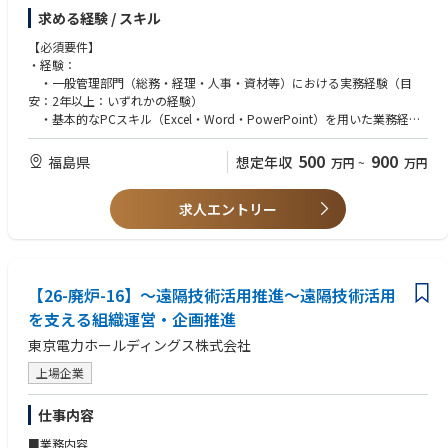
・発電所内の各種運営支援（会議体運営、文書管理、社内通達の発信）
教育施策の成果が、現場の行動や組織全体の力に結びつく手応えを得やす
求める経験 / スキル
・来訪者や協力会社対応および入構手続き管理
いポジションです。人を通じて組織に変化をもたらす実感を持ちながら働
・施設管理、備品・消耗品の管理
【必須要件】
けます。
・防災・危機管理対応の事務局運営補助
・経験：
・一般管理部門（総務・経理・人事・資材等）における実務経験（目
４．キャリアパス
2．資材
安：2年以上：いずれかの経験）
・当面は、原子力人財育成センター第一人財育成Gで第一原子力発電所に
・資機材の調達業務（発注・納期調整・受入検収）
・基本的なPCスキル（Excel・Word・PowerPoint）を用いた業務経験
係る業務要件の中での研修などの運営、実施などに関与して頂きます。
・協力会社・取引先との契約および価格交渉の補助
・複数の関係者と連携しながら業務を進めた経験（社内外問わず）
・人事方との交流を図りつつ、マネジメント研修や育成プログラム、しい
・在庫管理・倉庫運営の最適化
・ルールや手順に則り、正確に業務を遂行した経験
ては人事ローテーション等のキャリアを積んで頂き、戦略的な人財マネジ
500
900
福島県
想定年収
万円
~
万円
・調達に関する法令・社内規程の遵守管理
・コンプライアンスや機密管理を意識した業務経験
メントに取り組む管理職として登用していきます。
・廃炉作業に必要な資機材の安定供給体制の構築支援
・知識・技能：
求人エントリー
・一般管理業務（総務・経理・人事・資材等）に関する基礎知識
3．経理
・基本的なPCスキル（Excelでのデータ集計、Wordでの文書作成、Po
・日常経理業務（伝票処理、支払・入金管理）
werPointでの資料作成）
・予算管理および実績管理のサポート
・業務手順・社内規程に基づき、正確に業務を遂行できる事務処理能力
・原価管理・コスト分析
・複数の関係者と円滑に業務を進めるためのコミュニケーション力
【26-廃炉-16】～遠隔技術活用推進～遠隔技術活用
・決算業務（月次・年次）の補助
・情報管理・機密保持に関する基本的な理解
・会計監査・内部監査対応
を支える組織運営・企画推進
・業務の優先順位を整理し、期限管理ができるタスク管理能力
東京電力ホールディングス株式会社
4．人事
【歓迎要件】
・採用業務（新卒・中途・受入出向対応）
・経験：
上場企業
・労務管理（勤怠管理、労働時間管理、法令対応）
・行政機関での勤務経験
・教育・研修の企画および運営（安全教育含む）
・官庁申請・許認可対応等の実務経験
仕事内容
・人事制度運用、評価関連業務の補助
・経理（決算補助、原価管理、予算管理）に関する実務経験
・従業員の安全衛生管理および職場環境改善活動
・資材・調達（購買、契約、在庫管理、取引先対応）に関する実務経験
■業務内容