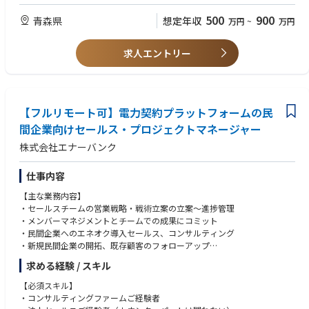
・遅延がある場合の要因確認・関係者との調整
・プロジェクト管理を３年以上の経験を有する方
いポジションです。
・東通プロジェクト会議向け報告資料の作成
・発電所の建設または大規模改修に関する業務経験を3年以上お持ちの方
500
900
青森県
想定年収
万円
~
万円
人を通じて組織に変化をもたらす実感を持ちながら働けます。
・会議内容の社内関係部署へのフィードバック
～知識・技能～
・必要に応じたエンジニアリングスケジュールの見直し検討
・地域の声に真摯に向き合い、長期的な信頼関係を築ける方（コミュニケ
■キャリアパス：以下のようなキャリアパスを想定しています。
求人エントリー
ーション能力に長けた方）
入社後は本社にて、原子力発電所などを含む原子力部門の安全衛生（災害
業務②：建設工程（大工程）の計画・推進
～知識・技能～
低減活動）業務に関するガバナンス、企画・背策の実行をメインで担当い
東通原子力発電所の建設に向けた大工程（全体スケジュール）の検討およ
・プロジェクト管理のフレームワーク（例：PMBOKなど）に関する知識
ただきます。その後は、各発電所(福島・新潟・青森)への配属と本社を定
び、関連タスクの運営を担当いただきます。
期的に異動（または希望により発電所固定）することで、様々なスキルを
＜主な業務内容＞
■歓迎要件
身に付け、原子力発電所の労働安全衛生に係るスペシャリストとしての成
【フルリモート可】電力契約プラットフォームの民
・過去の工程検討タスクの内容把握・整理
～ご経験～いずれも満たす
長を期待しています。
・社内外関係者（プラントメーカー、ゼネコン等）との日程調整
間企業向けセールス・プロジェクトマネージャー
・原子力分野における業務経験を3年以上お持ちの方
なお、発電所勤務経験が業務上重要であるため、入社後の駐在配置（半年
・工程検討会議の運営補佐（資料準備、過去資料整理など）
～知識・技能～
程度）を考えています。
株式会社エナーバンク
・課題管理（議事録作成、パンチリスト作成・フォロー）
・原子力に関する知識・技能
・建設大工程の策定・見直し検討
■配属先部署、雰囲気：
仕事内容
原子力人財育成センター：管理職11名、一般職62名、計73名
■職責：
年代別人数構成：30代10％、40代20％、50代47％、60代23％
【主な業務内容】
本ポジションでは、工程タスクの運営を支えるだけでなく、将来的には職
・セールスチームの営業戦略・戦術立案の立案〜進捗管理
場内の中核としてプロジェクトをリードしていく役割が期待されます。
～雰囲気～
・メンバーマネジメントとチームでの成果にコミット
関係者の多い環境の中で、円滑な意思疎通と業務推進のための調整が重要
・上下関係なくフラットな雰囲気です。
・民間企業へのエネオク導入セールス、コンサルティング
となります。
・センターにはキャリア採用の方が４人在籍しています。
・新規民間企業の開拓、既存顧客のフォローアップ
～具体的には～
・職場が現場（発電所）にあり、人財育成を推進する組織（我々）と育成
・セールスストーリーの構築（サービスの価値、意味など）
・大工程タスク後の詳細検討フェーズにおける業務推進と進行管理
求める経験 / スキル
する社員とが近いことから、コミュニケーションよく連携が可能です。
・プロジェクトに関わるステークホルダーとの調整
・関係部門・外部パートナーとの調整および合意形成のサポート
・年齢層は高めですが、様々な分野の経験豊富なインストラクターが多
・エネオク導入が決定した自治体に対する、電力調達までのカスタマーサ
【必須スキル】
・会議運営や資料整理を通じたプロジェクト全体の可視化
く、多様な助言を得られます。
クセス
・コンサルティングファームご経験者
・課題抽出から対応フォローまでの一連の管理業務
・社内PMチーム、オペレーションチームとの連携