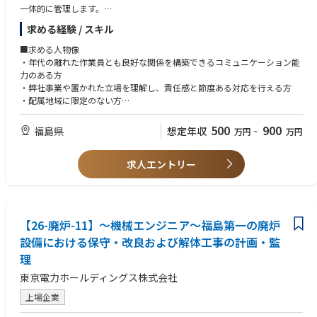
体をリードする役割で力を発揮いただくことを期待しています。
一体的に管理します。
～業務詳細～
求める経験 / スキル
■配属先部署、雰囲気：
・施工設計の確認、工程調整、図書審査などの事前準備
原子力部門第一線職場土木部門：約50人
・各種工事手続き資料の作成、関係部署との調整
■求める人物像
年齢構成
・現場での安全・品質管理、試験・検査対応
・年代の離れた作業員とも良好な関係を構築できるコミュニケーション能
50代以上：10名程度 40代：20名程度 30代：10名程度 20代：15名程
・不具合発生時の初動対応、是正指示・改善提案
力のある方
度
・複数案件（年間で一定数）をチーム体制（数名規模）で担当
・弊社事業や置かれた立場を理解し、責任感と節度ある対応を行える方
うち東通原子力建設所所属は14名
・配属地域に限定のない方
■責任・期待される役割：
・放射線保護具を装着した現場対応にあたり健康面に不安のない方
～雰囲気～
電気・計測制御設備に関する工事監理者として、現場での安全性・品質確
・当番宿直対応可能な方
500
900
福島県
想定年収
・チームワーク重視：当社ではチームワークが重視され、お互いをサポー
万円
~
万円
保を軸に、関係者と連携しながら工事全体を推進します。
トしながら業務を実施しています。新しいメンバーでもすぐに溶け込める
日々の判断と調整を通じて、トラブルの未然防止と安定運用に貢献しま
■必須要件：
ようサポート体制を整えています。
す。
求人エントリー
～ご経験～いずれかを満たす（※いずれも経験年数不問）
・柔軟な働き方：自宅等から仕事ができるリモートワーク制度は全社員が
～具体的には～
・電力、エネルギー企業での電気・計装部門における設計・施工監理業務
本人のライフスタイルに合わせて利用が可能です。また、定時という概念
・工事監理における安全・品質の確保と現場判断の実行
を経験している方
に囚われずに出社時間と退社時間を自由に設定できるフレックス勤務制度
・工程調整や作業優先順位の整理など、実務レベルの意思決定
・電気・計測制御関連現場施工監理、監督を経験している方
を導入しています（事業所による）。
・不具合・トラブル発生時の初動対応と関係部門への展開
～知識・技能～
・原子力部門第一線職場では、土木部門約50人のうち1割以上がキャリア
【26-廃炉-11】～機械エンジニア～福島第一の廃炉
・設計・施工内容に対する改善提案および是正対応
現場工事監理に関わる知識をお持ちの方
採用の人財です。
・関係部署・協力会社との連携による円滑な工事推進
設備における保守・改良および解体工事の計画・監
～資格～いずれかを満たす
・休暇についても業務状況に応じて調整しやすく、継続的に働きやすい環
・電気、電子系学部の大学卒業者
理
境づくりが意識されています。
■魅力、やりがい：
・電気、電子系の専門学校、高校、高専卒業者
社会的意義の高い廃炉事業の最前線で、電気・計装設備の構築・維持に携
東京電力ホールディングス株式会社
・電力、エネルギー企業での電気・計装設備設計、施工監理業務を5年以
わることができます。
上経験している場合は出身学科は不問とします
上場企業
現場での経験を通じ、専門性と実務力の双方を深められる環境です。
～具体的には～