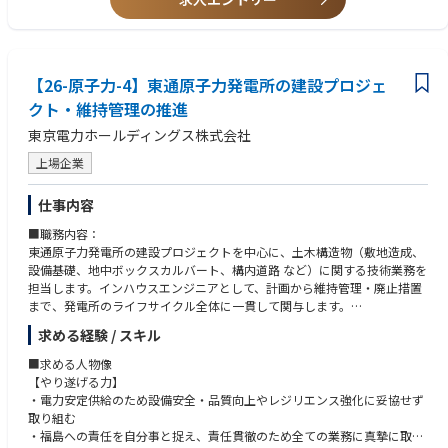
原子力×地方創生×合意形成という希少性の高い経験
応といった広報業務について、単なる作業として進めるのではなく、
加速させることで、無駄なエネルギーのない世界を実現していきます。わ
～知識・技能～
多様なステークホルダーと関わる中で磨かれる実践的な調整力
案件ごとに関係者との調整や進め方を考えながら主体的に推進していきま
たしたちはエネルギー業界のゲームチェンジャーとして事業を拡大してい
・コミュニケーションスキル
自身の働きかけが地域課題の解決に直結する実感
す。発信内容の取りまとめや対外対応においては、状況に応じた判断や
るため、自分の仕事や貢献が日々の人々の生活にどう影響を与えていく
原子力関係の各部門との調整が必要であるため、専門的知識がなくて
成果が「信頼」として蓄積され、将来の事業推進に寄与
調整も行いながら、正確で分かりやすい情報発信を実現していく役割で
か？を感じることができます。
も、不明な部分をしっかり質問し、咀嚼して、表現できる方
【26-原子力-4】東通原子力発電所の建設プロジェ
す。また、経験に応じてチーム内での支援や牽引も期待されます。
行政対応や地域対応は裏方に見られがちですが、地域の課題を自分の言葉
～具体的には～
クト・維持管理の推進
事業を大きく創る上では、極限まで需要家の目線でサービス設計をするこ
■歓迎要件
で整理し、関係者に投げかけながら形にしていくそのプロセスこそが、地
・HPやSNSなどの発信手段について、内容や進め方を検討しながら一連の
とが重要です。エネルギー領域の専門家として、エネルギー関連のトレン
～ご経験～
方創生の最前線です。また本ポジションでは、短期的なKPIや売上ではな
東京電力ホールディングス株式会社
業務を主体的に推進
ドを見ながら需要家ニーズをマッチングさせるコンサルティング能力と、
HP、SNSの運用経験に加え、年齢や地域などカテゴリーごとにターゲット
く、「信頼」を積み上げていく成果が求められます。
・地域の関係者との対話や接点を通じて、当社への理解と信頼の醸成につ
最新のテクノロジーを組み合わせて効率的に解決していきます。
を想定した効果的な情報発信を実施するノウハウを有している方
上場企業
「あの人なら話を聞こう」と思ってもらえる関係性は、数年後に大きな事
なげる
業推進力として活きてきます。
・東通村や事業の魅力について、適切に整理し社内外へ伝達
一緒に脱炭素社会を実現していきましょう！
～知識・技能～
仕事内容
東通村という地域に深く関わり、「この土地で働いた意味」が一生残る仕
個別業務の遂行に加え、周囲と連携しながら全体最適の視点で業務を前に
企業広報に携わった経験のある方
事です。
進めていくことが期待されるポジションです。
■職務内容：
東通原子力発電所の建設プロジェクトを中心に、土木構造物（敷地造成、
■キャリアパス：以下のようなキャリアパスを想定しています。
■魅力、面白み：
設備基礎、地中ボックスカルバート、構内道路 など）に関する技術業務を
短期（1〜3年）：東通村における行政対応や地域対応の実務を通じて、地
青森県は、原子力発電所、使用済燃料中間貯蔵施設、使用済燃料再処理施
担当します。インハウスエンジニアとして、計画から維持管理・廃止措置
域住民・自治体・関係団体との関係構築や調整業務を経験いただきます。
設など、原子燃料サイクル事業の多くの機能を担っており、日本のエネル
まで、発電所のライフサイクル全体に一貫して関与します。
建設再開に向けた各種取り組みや、地域共生・地方創生施策にも関与しな
ギーを支えている地域です。こうした多岐にわたる事業が青森県内で進め
～具体的には～
がら、業務の基礎を習得いただくことを想定しています。
求める経験 / スキル
られているのは、地元の方々のご理解があってこそです。そのため、事業
・地盤調査および既設構造物の健全性調査に関する計画立案、調査実施、
中期（3〜5年）：行政や地域との重要な協議・調整業務を担い、合意形成
への理解を深めていただくための活動は重要な役割を担っており、私たち
調査結果の整理・評価
■求める人物像
や課題解決を主体的に推進いただきます。地域共生・地方創生分野におい
の仕事が日本のエネルギー基盤を支えていると言っても過言ではありませ
・敷地造成、設備基礎、地中ボックスカルバート、構内道路に関する施工
【やり遂げる力】
ても中核人材として関与し、より広い視点で事業と地域の両立に貢献いた
ん。また、報道発表などの情報発信は当社の経営にも大きく関わるもので
計画の検討、構造設計および耐震設計
・電力安定供給のため設備安全・品質向上やレジリエンス強化に妥協せず
だくことを想定しています。
あり、社内の各部門との調整が不可欠です。こうした業務を通じて、幅広
・積算資料および発注仕様書の作成など、工事発注に向けた各種資料整備
取り組む
長期（5年以上）：地域共生・地方創生に関する専門性を高めながら、原
い部署との関係性を築ける点も特長の一つです。これらの経験を重ねるこ
・工事における施工状況の確認および、品質・工程・安全に関する技術的
・福島への責任を自分事と捉え、責任貫徹のため全ての業務に真摯に取り
子力・エネルギー政策に関わる企画業務や、本社の政策連携・広報・渉外
とで、「調整力」「表現力」「地元目線」といった力を実務の中で身につ