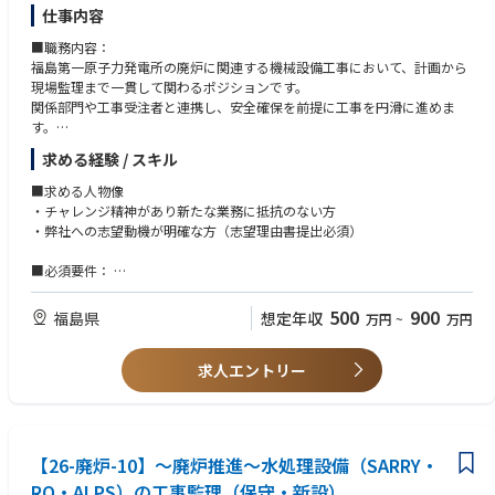
仕事内容
・世界的にも前例の少ないプロジェクトに直接関与できる
・電源設備や制御システムの設計思想を実務で理解・深化
■職務内容：
・施工監理を通じて専門知識と現場対応力をバランスよく習得
福島第一原子力発電所の廃炉に関連する機械設備工事において、計画から
・重要設備（デブリ保管関連など）に関わる大規模案件に携われる
現場監理まで一貫して関わるポジションです。
・改善提案が安全性や品質向上に直結し、成果が見えやすい
関係部門や工事受注者と連携し、安全確保を前提に工事を円滑に進めま
す。
■入社後のキャリアイメージ：以下のようなキャリアパスを想定していま
～業務詳細～
す。
求める経験 / スキル
・機械設備の工事計画策定（保守・新設・改造を含む）
短期（1〜3年）：電気系の場合、電源設置工事、電源点検業務で原子力で
・工事に伴う安全処置の立案および安全評価の実施
■求める人物像
の電源設備構成や点検基準の考え方を経験いただきます。
・現場工事の監理（安全・工程・品質の観点での確認）
・チャレンジ精神があり新たな業務に抵抗のない方
計測制御系の場合、制御盤工事、計器点検業務にて廃炉設備の制御方式、
・関係部門（運転・電気計装・土木建築など）との調整
・弊社への志望動機が明確な方（志望理由書提出必須）
点検基準、安全保護の考え方を経験いただきます
・工事受注者との工程・施工内容のすり合わせ
中期（3〜5年）：業務で工事工程・安全管理・現場施工監理をお任せいた
■必須要件：
します。
■責任・期待される役割：
～ご経験～いずれかを満たす方
長期（5年以上）：工事監理業務全般で現場工事監理に関するマネジメン
入社直後は、現場の安全管理を中心に業務を担当し、関係者と連携しなが
・消防法など防火や防災管理に関する各種法令に関する管理業務の経験
ト経験を積み、ひいては組織全体の経営に携わっていただくことを期待し
500
900
福島県
想定年収
万円
~
万円
ら工事の安全確保に寄与していただきます。
・「防火防災管理者」などの防火管理業務の経験
ています。
～具体的には～
・工事現場における安全管理の実施と状況把握
求人エントリー
～知識・技能～いずれも満たす
■部署の雰囲気、人数・構成：
・作業手順や安全対策に関する指導・助言
・文書作成・データ管理能力（Word、Excel、PowerPointの基本操作）
上下関係にとらわれないフラットな職場で、役職や年次に関係なく意見を
・運転・運用部門との安全処置に関する工程調整
・多様な関係者と円滑にやり取りできる高いコミュニケーション能力
出しやすい環境です。
・工事受注者との進捗・工程に関する協議
現場での気づきや改善提案も積極的に共有されています。
・工事計画の立案および実行状況のフォロー
～資格～
【26-廃炉-10】～廃炉推進～水処理設備（SARRY・
・消防法など防火や防災および自衛消防業務ならびに危険物取扱や消防設
■魅力、やりがい：
RO・ALPS）の工事監理（保守・新設）
備士等の資格