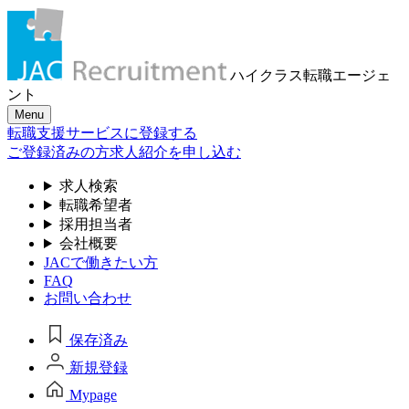
ハイクラス転職
エージェ
ント
Menu
転職支援サービスに登録する
ご登録済みの方
求人紹介を申し込む
求人検索
転職希望者
採用担当者
会社概要
JACで働きたい方
FAQ
お問い合わせ
保存済み
新規登録
Mypage