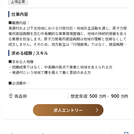
上場企業
築）
取れる方
・民間企業/自治体/官公庁への新規開拓営業、提案活動
仕事内容
・複数部署と連携した案件推進（PM/カスタマーサクセス/オペレーション
との連携）
■職務内容：
▼顧客折衝・導入支援
東通村および下北地域における行政対応・地域共生活動を通じ、原子力発
・電力調達プロセスの構造理解を前提とした課題ヒアリングと提案設計
電所建設再開を含む中長期的な事業環境整備と、地域の持続的発展を支え
・契約/価格/リスク/供給体制など多面的な条件整理と社内外調整
る業務を担当します。原子力発電所建設再開は地域の理解と信頼なくして
・大手法人や行政が関わるコンソーシアム/共同調達案件のマネジメント
成立しません。そのため、地方創生は「付随施策」ではなく、建設再開に
・入札支援/価格分析/調達戦略立案のコンサルティング型支援
向けた前提条件であり、雇用・教育・防災・環境といった地域課題に向き
求める経験 / スキル
合いながら、地域と事業の将来像を共に描く役割を担います。
【ポジションの魅力】
～具体的には～
■求める人物像
・官民連携による電力調達を通じて、脱炭素/持続可能な社会の実現に貢献
① 行政・地域との調整業務
・短期成果ではなく、中長期の視点で事業と地域を支えられる方
できます
・東通村役場、青森県、関係行政機関との協議・調整
・東通村という地域で腰を据えて働く意欲のある方
・電力業界の構造課題に対し、営業戦略からアプローチできるポジション
・原子力発電所建設再開に向けた行政対応・地域調整
です
・行政・地域関係者との意見交換、課題整理、合意形成支援
■必須要件
・成長中の主力事業と新規事業、両方の拡大に関われます
② 地域コミュニケーション・説明対応
～ご経験～
・事業と組織のスケールを支える仕組みづくりを主導できます
・地域住民、商工会、漁協・農協等との継続的な関係構築
立場や利害の異なる複数の関係者（行政・地域団体・住民・社内等）の間
500
900
・フルリモート×フレックスで、柔軟な働き方が可能です
青森県
想定年収
万円
~
万円
・住民説明会・協議会での説明、質疑対応、ファシリテーション
に立ち、
③ 企画・推進業務
説明・論点整理・調整を主導し、合意形成または課題解決まで導いた実務
【オンボーディング】
・建設再開と両立する地方創生・地域振興施策の企画・実行
求人エントリー
経験
・入社後は、業界動向や自社プロダクトの提供価値について集中的なイン
・地域雇用、人材育成、産業振興、防災・環境対策との連動
＜想定する経験例＞
プット期間を設けています
④ 資料作成・社内外対応
・自治体や官公庁との協議・許認可・協定締結を担当した経験
・既存プロジェクトへの同席を通じてスムーズに業務にキャッチアップ可
・説明資料、行政文書、協定書、社内報告書の作成
・インフラ／建設／エネルギー事業での地域渉外・用地交渉経験
能です
・建設再開に関する情報整理
・住民説明会や地域合意形成を伴うプロジェクトの推進経験
・ご経験に応じて裁量の範囲やリード領域を調整しながら、段階的に独り