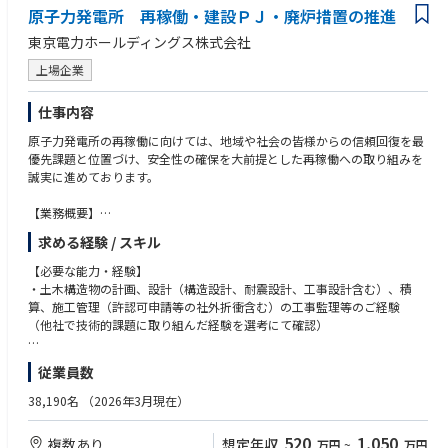
・東京電力グループの土木部門では、発電所設備建設や地中送電土木工事
原子力発電所 再稼働・建設ＰＪ・廃炉措置の推進
等、スケールの大きな仕事にチャレンジできる環境があり、また高度な技
東京電力ホールディングス株式会社
術を必要とするやりがいのあるプロジェクトが多く存在しており、中核と
なる技術者として関与が可能です。
上場企業
・調査、設計、工事監理のみならず、計画業務、保守運用まで、特定のフ
ェーズにとどまらず一連のライフサイクルに携わる事ができるため、幅広
仕事内容
い視点、俯瞰した視野から土木構造物を考えられるプロフェッショナルに
なれます。
原子力発電所の再稼働に向けては、地域や社会の皆様からの信頼回復を最
・優秀な土木技術者が多数存在している技術者集団の中で共に切磋琢磨し
優先課題と位置づけ、安全性の確保を大前提とした再稼働への取り組みを
ながら、技術者として成長できる環境です。
誠実に進めております。
・カーボンニュートラル・強靭化（防災、レジリエンス強化）を実現しな
がら、安定的かつ低廉な電力供給や福島復興を支え続けていくことで、社
【業務概要】
会貢献を実感できる仕事です。
原子力発電所 再稼働・建設プロジェクト・廃炉措置：
求める経験 / スキル
土木工事・設備の計画、調整、調査、設計、積算、工事監理、運用
【職場環境の魅力・やりがい】
【必要な能力・経験】
・自宅等から仕事ができるリモートワーク制度は、業務内容に応じて全社
・既存の原子力土木構造物だけでなく、再稼働に係る新規施設、廃止措置
・土木構造物の計画、設計（構造設計、耐震設計、工事設計含む）、積
員が本人のライフスタイルに合わせて利用可能です。また、定時という概
のための施設などの計画、調整・折衝、調査、設計（構造設計、耐震設
算、施工管理（許認可申請等の社外折衝含む）の工事監理等のご経験
念に囚われずに出社時間と退社時間を自由に設定できるフレックス勤務制
計、工事設計含む）、積算、工事監理、保守管理、運用に関わる業務内容
（他社で技術的課題に取り組んだ経験を選考にて確認）
度を導入しています（事業所による）。
をインハウスエンジニアとして担当いただきます。
・普通休暇は年20日付与されます。取得日数は全社員平均で17日となって
（具体的な業務は、新規制基準を踏まえた大型の安全対策土木工事（自然
・土木構造物の計画、設計（構造設計、耐震設計、工事設計含む）、積
従業員数
おり、ライフワークバランスを踏まえた勤務ができる環境です。
災害等リスクに対する安全対策や、重大事故対策等）、既存土木設備の維
算、施工管理（許認可申請等の社外折衝含む）の工事監理等に関する知
・男性の育児休暇取得率は77％、女性の育児休職からの復職率は99％と、
持管理、保守効率化、新規立地地点のリスク調査（敷地内の試掘坑調査，
識・技能
38,190名
（2026年3月現在）
育児をしながらも仕事を続けられる環境です。
ボーリング調査など）等）
・独身寮や家族寮等の社宅も完備されています。
【歓迎要件】
520
1,050
複数あり
想定年収
万円
~
万円
【期待される役割】