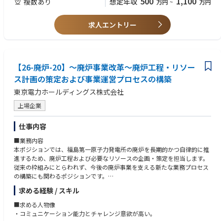
500
1,100
複数あり
想定年収
万円
~
万円
業との連携を担当します。
将来的にプロジェクトマネジメントを担うための基礎を実務の中で身につ
■必須要件
けられる環境です。
求人エントリー
～経験～以下すべて満たす
・プラントエンジニアリングにおける実務経験（設計・建設・保全のいず
■責任・期待される役割
れか）
入社後は、プロジェクトマネージャーの支援役として、プロジェクトの進
・建設プロジェクトまたは設備導入プロジェクトにおけるプロジェクト管
行状況を把握しながら関係者との調整や情報整理を担っていただきます。
理経験
【26-廃炉-20】～廃炉事業改革～廃炉工程・リソー
まずは実務領域から担当し、段階的に担当範囲を広げていくことを想定し
・複数関係者との調整・マネジメント経験
ています。
ス計画の策定および事業運営プロセスの構築
～具体的には～
～知識・技能～以下すべて満たす
東京電力ホールディングス株式会社
・工程更新や進捗状況の取りまとめなどの進捗管理
・プラント設備に関する工学的知識
・課題・リスクの整理、対応状況のフォローアップ
・工程管理・コスト管理・リスク管理に関する基礎知識
上場企業
・社内外の関係者とのスケジュール調整や情報共有
・プロジェクト状況の可視化に向けた資料作成・報告支援
■歓迎要件
仕事内容
・設計変更や仕様変更に関する情報の取りまとめ
～経験～
また、担当領域では日々の優先順位付けやタスク整理を主体的に進めてい
・原子力関連施設における業務経験
■業務内容
ただきます。課題発生時には一次対応や対応方針の提案を行い、必要に応
・EPC（設計・調達・建設）プロジェクトの実務経験
本ポジションでは、福島第一原子力発電所の廃炉を長期的かつ自律的に推
じて関係部署と連携しながら合意形成を進める役割も担います。
・規制対応・許認可業務の経験
進するため、廃炉工程および必要なリソースの企画・策定を担当します。
従来の枠組みにとらわれず、今後の廃炉事業を支える新たな業務プロセス
■魅力・やりがい
～知識・技能～
の構築にも関わるポジションです。
本ポジションでは、社会的意義の大きい廃炉関連プロジェクトに携わりな
・放射線管理・放射性物質取扱いに関する知識
社内外の関係者と連携しながら、事業全体を見据えた企画立案を進めてい
求める経験 / スキル
がら、建設プロジェクト推進の実務経験と専門知識を幅広く身につけるこ
・原子力規制・関連法規に関する知識
ただきます。
とができます。多くの関係者と協働しながら、プロジェクト全体を俯瞰す
・英語による技術文書読解力・業務遂行能力
～具体的には～
■求める人物像
る視点を養える点も特徴です。
・廃炉工程策定プロセスの企画・設計および工程計画の策定
・コミュニケーション能力とチャレンジ意欲が高い。
～具体的には～
～資格～
・廃炉に必要な人員・予算などのリソース計画の策定