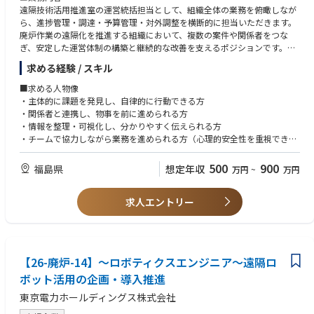
・通勤バス・発電所構内運行バスの運営
・人事・労務（採用、勤怠管理、労務対応、教育研修）に関する実務経
遠隔技術活用推進室の運営統括担当として、組織全体の業務を俯瞰しなが
験
ら、進捗管理・調達・予算管理・対外調整を横断的に担当いただきます。
【職責】
・総務（施設管理、文書管理、社内調整業務など）の経験
廃炉作業の遠隔化を推進する組織において、複数の案件や関係者をつな
入社後は、配属された領域における担当業務を着実に習得しながら、発電
・業務改善・効率化（業務フロー見直し、IT活用、標準化）の実務経験
ぎ、安定した運営体制の構築と継続的な改善を支えるポジションです。
所運営を支える管理業務を担っていただきます。日々の運営を安定的に支
・大規模組織または多拠点環境でのバックオフィス業務経験
～具体的には～
求める経験 / スキル
えることに加え、業務改善や関係者との調整にも主体的に関わることを想
・知識・技能：
・室内で進行する複数案件の進捗状況を把握し、課題整理や対応方針の検
定しています。
・行政手続き・許認可申請に関する知識
討を行う
■求める人物像
・配属領域における担当業務の遂行と、正確な事務処理・記録管理
・官公庁との折衝や申請業務に必要な制度・法令の理解
・関係部署や関係機関との調整窓口として、情報共有や業務連携を推進す
・主体的に課題を発見し、自律的に行動できる方
・社内規程や関連法令に基づく運用および各種手続きへの対応
・会計・財務に関する知識（簿記資格や原価管理の知識等）
る
・関係者と連携し、物事を前に進められる方
・関係部署・協力会社との進捗確認や情報共有、各種調整業務
・調達・購買・契約管理に関する知識
・調達・予算に関する管理業務を担当し、計画的な事業運営を支援する
・情報を整理・可視化し、分かりやすく伝えられる方
・業務上の課題やリスクの把握と、適切な報告・連携
・労務管理・人事制度・労働関連法規に関する知識
・報告資料や説明資料を作成し、組織運営に必要な情報を整理・可視化す
・チームで協力しながら業務を進められる方（心理的安全性を重視できる
・業務フローの見直しや標準化、IT活用による改善提案
・総務業務全般（安全衛生、施設管理、文書管理等）に関する知識
る
方）
・データを活用した分析や課題の可視化、改善施策の推進
・業務改善手法（業務標準化、プロセス改善、IT活用）に関する知識
・業務プロセスの標準化や効率化に向けた改善施策を企画・推進する
・礼節を重んじ、信頼関係を大切にできる方
500
900
福島県
想定年収
万円
~
万円
担当業務における優先順位付けや進め方の判断は一定の裁量を持って進め
・データ分析スキル（Excel関数、ピボットテーブル等を活用した分析能
日々の運営を支えるだけでなく、持続的に機能する組織づくりにも携わる
・廃炉事業に意義を感じ、貢献意欲を持って取り組める方
られます。関係部署との合意形成を図りながら、実務レベルでの意思決定
力）
ことができる環境です。
や業務改善を主導していただくことを期待しています。
・資格：
求人エントリー
■必須要件
行政対応関連
■責任・期待される役割
～経験～以下①〜③を満たし、かつ④のいずれかに該当する方
【魅力・やりがい】
・行政書士資格
本ポジションでは、遠隔技術活用推進室の運営を横断的に支えながら、業
① 複数の関係者（顧客・社内・協力会社等）と調整しながら業務を推進し
福島第一原子力発電所の運営を支える管理部門として、社会的意義の高い
・官公庁手続きに関連する各種資格・講習修了（許認可・申請業務等）
務全体が円滑に進むための調整・管理を担います。
た経験
事業に携わることができます。配属先ごとに専門性を高めながら、発電所
関係者との連携を図りながら、組織運営の質を高めていく役割を想定して
② PowerPoint、Excel等を用いて、業務内容や課題を整理・可視化し、説
全体の運営を支える実感を得られる環境です。
【26-廃炉-14】～ロボティクスエンジニア～遠隔ロ
います。
明した経験
～具体的には～
ボット活用の企画・導入推進
③ 社会人経験3年以上
■総務
・室全体の業務状況を可視化し、進捗や課題を整理する
④ 以下のいずれかの経験
・発電所運営を支える幅広い管理業務に携われる
東京電力ホールディングス株式会社
・進捗管理・調達・予算管理を統合的に把握し、安定した運営を支援する
・進捗管理またはプロジェクト管理の経験
・多様な関係者との調整を通じて組織運営の視点を養える
・関係省庁や国内外パートナーとの窓口として、適切な情報共有や調整を