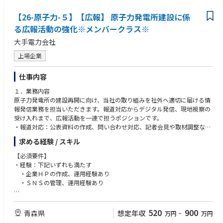
管理の知識
短期（1〜3年）複数案件の運用をリードする中核人材として、オペレーシ
っていただきます。
ョンの進行管理や関係者調整を担い、チーム全体の運用品質向上に貢献す
【26-原子力-５】【広報】 原子力発電所建設に係
主な責任として、溶接検査に関する社内教育・人材育成、規制対応、マニ
■歓迎要件
る。
ュアル整備を通じて、組織全体の検査品質と対応力の底上げを図るととも
る広報活動の強化※メンバークラス※
～経験～
中期（3〜5年）遠隔オペレーションの統括役として、複数案件の全体最適
に、現場部門と連携しながら実効性のある運用を定着させることが求めら
・電力会社もしくはメーカー企業において、原子力規制庁又は電力会社社
や標準化を推進し、運用体制の強化をリードする。
大手電力会社
れます。
員による溶接検査の対応業務経験がある方
長期（5年以上）組織全体の運用高度化や人材育成を担い、遠隔技術活用
～具体的には～
・社外関係者へ自身が関与した溶接検査の説明を担った経験がある方
上場企業
の中核人材として組織運営にも関与する。
・溶接検査に関する技術的リード役として、教育（研修講師・資料作成）
・原子力発電所構内での工事に携わった経験がある方
や日常的な問い合わせ対応を通じた技術力の底上げと人材育成の推進
～知識・技能～
仕事内容
■配属先部署人数・構成
・規制改正（検査制度見直し等）に対応し、関係部署を巻き込みながら社
・溶接検査に関する専門的知識
年代別人数構成：50代3名、30代2名、20代2名
内方針の策定および規制庁対応の推進
～資格～
１．業務内容
・マニュアル改訂・運用定着を主導し、現場実態に即した実効性の高いル
・溶接管理技術者（2級）以上の方
原子力発電所の建設再開に向け、当社の取り組みを社外へ適切に届ける情
■部署の雰囲気
ール整備の実現
報発信業務を担当いただきます。報道対応からデジタル発信、現地視察の
・年齢や立場に関係なく相談しやすく、各人の強みを活かしてチーム全体
・廃炉に伴う設備建設・保全業務に対し、工事監理等を通じて関与し、安
受け入れまで、広報活動を一連で担うポジションです。
で成果を出す風土
全性・品質確保の観点からの技術的支援
・報道対応：公表資料の作成、問い合わせ対応、記者会見や取材調整など
・現場の状況や課題を共有しながら、協力して業務を進める環境
・部門横断での調整・合意形成をリードし、溶接検査体制の強化や業務プ
一連の対応（数件程度／月）
求める経験 / スキル
ロセス改善など、組織全体の最適化を推進
・ホームページ・SNS運用：会社の取り組みや地域活動を継続的に発信
加えて、将来的には溶接検査に関する指導者的立場として、育成体系の高
し、認知向上を図る（数件程度／週）
【必須要件】
度化や体制強化を牽引し、廃炉の長期的な推進に貢献いただくことを期待
・サイト視察対応：原子力関連団体などへの現場案内に向けた準備・調
・経験：下記いずれも満たす
しています。
整・対応（数件程度／月）
・企業ＨＰの作成、運用経験あり
幅広い業務に関わりながら、社内外の情報を整理し、正確で分かりやすく
・ＳＮＳの管理、運用経験あり
■魅力・やりがい
伝えることで、情報発信の質と信頼性の向上につなげていく役割です。
本ポジションの特徴は、溶接検査の専門性を深めながら、教育・規制対
・知識・技能：
応・制度整備まで幅広く関われる点です。
２．職責
・コミュニケーションスキル
520
900
青森県
想定年収
万円
~
万円
現場実務と組織運営の双方に携わることで、技術者としての知見だけでな
本ポジションでは、報道対応やホームページ・SNSでの情報発信、視察対
※原子力関係の各部門との調整が必要であるため、専門的知識がなく
く、調整力や仕組み化のスキルも磨くことができます。