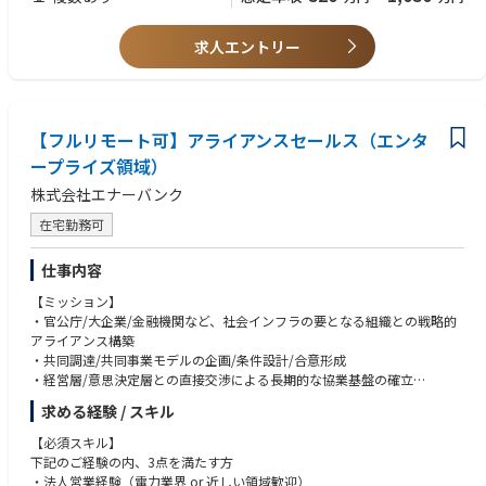
・土木に関連する法令、規格基準に精通
【キャリアパス】
土木関係業務の経験や専門性を活かし、職場を牽引し中核として力を発揮
・ゼネコン等受注者側のご経験、現場代理人や監理技術者のご経験
業務や研修を通じて、数年目途で担当者として当社の土木業務に係わる基
できる土木技術者を募集しています。
・原子力発電所工事のご経験
求人エントリー
礎的な経験や知識を習得し職場の中核として業務を推進できる土木技術者
・土木構造物の計画、設計（構造設計、耐震設計、工事設計含む）、積
となり、マネジメント経験を積んだ上で、ひいては組織全体をリードする
【キャリアパス】
算、施工管理（許認可申請等の社外折衝含む）の工事監理等に関する学会
役割で力を発揮いただくことを期待しています。
業務や研修を通じて、数年目途で担当者として当社の土木業務に係わる基
等への投稿・発表
礎的な経験や知識を習得し職場の中核として業務を推進できる土木技術者
・一級土木施工管理技士。技術士は尚可。
となり、マネジメント経験を積んだ上で、ひいては組織全体をリードする
【フルリモート可】アライアンスセールス（エンタ
役割で力を発揮いただくことを期待しています。
ープライズ領域）
株式会社エナーバンク
【仕事の魅力・やりがい】
・東京電力グループの土木部門では、発電所設備建設や地中送電土木工事
在宅勤務可
等、スケールの大きな仕事にチャレンジできる環境があり、また高度な技
術を必要とするやりがいのあるプロジェクトが多く存在しており、中核と
仕事内容
なる技術者として関与が可能です。
・調査、設計、工事監理のみならず、計画業務、保守運用まで、特定のフ
【ミッション】
ェーズにとどまらず一連のライフサイクルに携わる事ができるため、幅広
・官公庁/大企業/金融機関など、社会インフラの要となる組織との戦略的
い視点、俯瞰した視野から土木構造物を考えられるプロフェッショナルに
アライアンス構築
なれます。
・共同調達/共同事業モデルの企画/条件設計/合意形成
・優秀な土木技術者が多数存在している技術者集団の中で共に切磋琢磨し
・経営層/意思決定層との直接交渉による長期的な協業基盤の確立
ながら、技術者として成長できる環境です。
・パートナー企業の事業成長を支える戦略設計と伴走
・カーボンニュートラル・強靭化（防災、レジリエンス強化）を実現しな
求める経験 / スキル
・営業戦略立案/実行/進捗管理/事業目標達成
がら、安定的かつ低廉な電力供給や福島復興を支え続けていくことで、社
【必須スキル】
会貢献を実感できる仕事です。
【具体的な業務】
下記のご経験の内、3点を満たす方
・官公庁/大手民間企業/金融機関など戦略パートナーとの関係構築・深耕
・法人営業経験（電力業界 or 近しい領域歓迎）