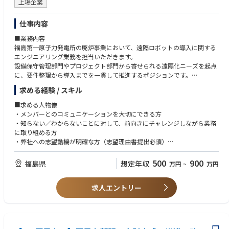
・調達、契約、予算管理に関する業務経験
上場企業
・円滑な事業運営を支える基盤づくりに貢献できる
行う
・管理者への報告や提案に向けて、判断材料となる情報を整理する
～知識・技能～以下いずれも満たす
仕事内容
■資材
・業務プロセスの標準化や効率化に向けた改善活動を継続的に推進する
・業務全体を俯瞰し、進捗・課題・リスクを整理できる能力
・廃炉作業に必要な資機材の安定供給を支えられる
組織内外の多くの関係者と連携しながら、事業推進を支える基盤づくりに
・情報を分析・構造化し、分かりやすく可視化できる力
■業務内容
・調達・契約・在庫管理の専門性を高められる
貢献いただくことを期待しています。
・関係者の利害を踏まえ、合意形成に向けて調整できる能力
福島第一原子力発電所の廃炉事業において、遠隔ロボットの導入に関する
・調達改善が現場の生産性向上に直結する
・基本的な資料作成スキル（Excel、PowerPoint等）
エンジニアリング業務を担当いただきます。
■魅力・やりがい
・関係者と円滑に業務を進めるコミュニケーション能力
設備保守管理部門やプロジェクト部門から寄せられる遠隔化ニーズを起点
■経理
本ポジションは、遠隔技術を活用した廃炉プロジェクトを支える組織運営
・新しい知識を主体的に学び、業務に活かせる力
に、要件整理から導入までを一貫して推進するポジションです。
・大規模事業を支える予算・原価管理に携われる
の中核として、幅広い業務に携わることができます。
年間を通じて複数の遠隔化案件に携わり、社内外の関係者と連携しながら
・データ分析やコスト管理を通じて経営視点を身につけられる
求める経験 / スキル
特定の領域に限定されず、組織全体の視点で事業推進に関与できる点が特
～資格～
最適なソリューションの実現を目指します。
・事業運営の意思決定を数字の面から支援できる
徴です。
・福島第一原子力発電所における放射線管理区域で業務できること
～具体的には～
■求める人物像
～具体的には～
・現場部門へのヒアリングを通じた遠隔化ニーズの把握・要件定義
・メンバーとのコミュニケーションを大切にできる方
■人事
・社会的意義の高い廃炉事業において、組織運営面からプロジェクト推進
■歓迎要件
・遠隔ロボットの技術評価および導入方式の検討
・知らない／わからないことに対して、前向きにチャレンジしながら業務
・採用・育成・労務管理など幅広い人事業務を経験できる
に貢献できる
～経験～
・メーカーや施工会社との仕様調整、発注仕様書の作成
に取り組める方
・働きやすい職場づくりや安全管理に関われる
・進捗・予算・調達・対外調整など幅広い領域に関わり、視野を広げられ
・エンジニアリング会社、商社等におけるプロジェクト管理または調整業
・導入プロジェクトにおける関係部署・外部パートナーとの調整
・弊社への志望動機が明確な方（志望理由書提出必須）
・人材面から発電所運営を支える役割を担える
る
務の経験
・不具合改善や標準化などの品質向上活動、技術知見の整理
・配属地域に限定のない方
・関係省庁や国内外パートナーとの連携を通じて、多様なステークホルダ
・複数関係者（顧客・メーカー・施工会社等）との折衝・調整経験
単に機器を選定するのではなく、現場課題の解決に向けて構想段階から導
500
900
大規模かつ社会的意義の高い事業を支えながら、多様な関係者との調整や
福島県
想定年収
万円
~
万円
ーとの調整経験を積める
・官公庁または外部機関との折衝・調整経験
入までを担うため、技術力と調整力を活かしながら幅広い経験を積むこと
■必須要件
業務改善を通じて、管理部門としての専門性を高めることができます。
・自らの改善提案が業務効率化や運営体制の安定化につながりやすい
ができます。
～経験～
・組織全体に影響する施策や仕組みづくりに携わることができる
～知識・技能～
求人エントリー
・遠隔ロボット案件導入の要件定義設定や導入検討などのエンジニアリン
【キャリアパス】
日々の運営支援に加え、組織の成長や業務高度化に直接関与できる実感を
・遠隔技術、ロボット、プラント等に関する基礎知識
■責任・期待される役割
グ業務に携わった経験を有する（3年以上を希望）
以下のようなキャリアパスを想定しています。
得られるポジションです。
・英語を用いた業務対応力（読み書き・会話）
遠隔ロボットの導入を通じて、廃炉作業の安全性向上や効率化を支える役
～知識・技能～
割を担います。
・遠隔ロボット関係の学部の大学卒業者、高専卒業されている方
短期（1〜3年）：
■キャリアパス 以下のようなキャリアパスを想定しています。
チームリーダーの支援のもと、担当案件の検討を主体的に進めながら、技
総務・資材・経理・人事いずれかの配属部門において、担当業務の実務経
短期（1〜3年）組織運営の担当として、進捗管理、調達・予算管理、対外