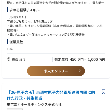
現在、自治体との共同調達や大手民間企業の導入が急増する中、電力業界
での実務経験を活かし、営業戦略と組織づくりの両輪をリードできる方を
求める経験 / スキル
募集します。
これまでに法人向け電力販売、電力入札の応札対応、自治体・大手法人へ
【必須スキル】
の提案営業、需給管理や契約管理と連動した営業活動などを経験されてき
下記のご経験の内、3点を満たす方
た方であれば、すぐにご活躍いただける環境です。
・電力業界における法人営業経験（高圧/特別高圧、需給調整契約、応札
＼外部メディア『PR TIMES』／
提案 等）
兵庫県が令和7年度から実施する「事業者用太陽光発電の共同調達支援事
・電力/エネルギー領域でのソリューション提案型営業経験
業」の支援事業者としてエナーバンクが選定されました
・官公庁/自治体/大手法人へのセールス経験
従業員数
・チームリーダー、マネージャーとしての組織牽引経験
【募集背景】
65名
シリーズBの資金調達を終え、PMF済の「エネオク」は自治体・民間双方
【歓迎スキル】
で導入が急拡大。脱炭素に向けた共同調達プロジェクトも増え、事業も組
・複数拠点/複数事業者を巻き込んだ共同調達プロジェクト経験
450
1,000
複数あり
想定年収
万円
~
万円
織も急成長フェーズに突入しています。一方で、現チームはまだ少数精鋭
・脱炭素/再エネ関連事業における営業/提案/導入支援経験
ながら業界知見を有する人材の採用が急務。今後の組織の拡張と事業スケ
・エンタープライズSaaSやプラットフォームサービスの営業経験
ールに耐えうる強固な営業体制を構築していくため、業界知見を持ち、現
・入札案件/RFP対応/公共調達フローへの理解
求人エントリー
場と戦略をつなぐミドルマネジメント層の採用を進めています。これまで
のご経験を活かし、社会インフラを動かす最前線で力を発揮したい方にジ
【求める人物像】
ョインいただきたいフェーズです。
・ミッション、バリューに共感し、事業成長を“自分ごと”として楽しめる
方
【具体的な業務内容】
【26-原子力-6】東通村原子力発電所建設再開に向
・自らの経験や業界知識に固執せず、学習と変化を厭わない方
▼営業および組織マネジメント
・裁量やプレッシャーを前向きに捉え、手触り感ある成果にこだわる方
けた行政・共生担当
・セールスチームの営業戦略立案〜実行〜進捗管理
・多様なステークホルダーと信頼関係を築き、チームで成果を出すことに
東京電力ホールディングス株式会社
・セールスチームのKPI設計〜管理〜事業目標へのコミット
喜びを感じられる方
・組織設計/チームマネジメント（メンバー育成/ナレッジ共有体制の構
・完全リモート環境でも自律的に行動し、質の高いコミュニケーションを