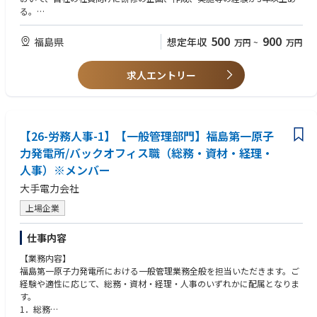
なって対応いただくことを期待しています。
た力を実務の中で身につけていくことができます。
企画から評価まで一連のプロセスを回し、継続的に研修の質を高めていく
る。
役割です。日々の運用に加え、改善活動にも一定の比重で取り組みます。
・知識・技能：
■配属先部署人数・構成
４．キャリアパス
・現場ニーズの抽出や教育後のフォローアップのヒアリングなどの対
500
900
チーム別人数構成：2チーム（各4,5名）
福島県
想定年収
万円
~
万円
以下のようなキャリアパスを想定しています。
２．職責
話力が必要であり、コミュニケーションスキル（傾聴スキル、質問スキ
年代別人数構成：
・短期（１年~３年）：
原子力部門の人財育成を推進する中核的な立場として、教育施策の企画・
ル、伝達スキルなど）に関する知識を有する。
20代：2名 30代：1名 40代：1名 50代：4名
東通原子力発電所の建設再開に向けて、主にホームページやSNSを中心と
実行を担います。現場との対話を重ねながら、実効性のある研修を形にし
求人エントリー
した情報発信業務を担当していただきます。あわせて、原子力発電所の建
ていく役割を想定しています。
２．歓迎要件
■部署の雰囲気
設において重要となる安全対策について、事故の教訓や柏崎刈羽原子力発
・運転員向け訓練および新入社員研修の企画・運用
・経験：
・上下関係なくフラットな雰囲気です。
電所の事例を通じて基礎知識を習得していただきます。さらに、公表資料
・教育プログラム全体の設計と改善の主導
・人財育成・教育訓練業界において、教育機関（学校関係など）また
・キャリア採用者も所属しています。
や想定Q&Aの作成、問い合わせ対応といった報道対応の基礎についても学
・現業・技術技能認定に関わる研修支援（必要に応じて）
は研修機関（研修会社など）で、専門知識を要する業務の育成プログラム
んでいただきます。
【26-労務人事-1】【一般管理部門】福島第一原子
・関係部署と連携した訓練内容・運用方法の調整
（100名規模以上）の企画・作成・実施経験（3年以上）
・中期（３年~５年）：
・研修効果の評価と次施策への反映
力発電所/バックオフィス職（総務・資材・経理・
・現場（発電所）のニーズや目的を踏まえ、人財育成プランを企画・
東通以外の広報部門などを経験し、知識と人脈の幅を広げ、管理職へのス
特に、将来的な廃炉作業を見据えた訓練のあり方については、現場部門と
設計した経験
人事）※メンバー
テップにしていただきます。
の合意形成を図りながら進めていきます。教育の専門性を活かしつつ、現
・知識・技能：
または、青森県内で、原子燃料サイクル事業全般についての知識を深め、
場に根差した実践的な施策推進が期待されます。
大手電力会社
・コミュニケーションスキル（傾聴スキル、質問スキル、伝達スキル
専門性の高い広報人材としての役割を担っていただきます。
など）を実務で活用し、現場ヒアリングや課題抽出に結びつけられる。
上場企業
・長期（５年以上）：
３．魅力・やりがい
・パソコンスキル（研修企画、プレゼン資料、研修実績まとめなど）
長期的には、広報部門の責任者として、報道、インターネット、視察対応
前例の少ない廃炉事業において、人財育成の側面から直接的に関わること
に関する知識を有し、実践できる。
など幅広く管理できる立場になっていくことを期待しています。
仕事内容
ができる点が大きな特徴です。現場とともに課題を考え、必要な知識・技
・資格：
能を定義する経験は、専門性を深める機会になります。
コミュニケーションに関する資格を有する。
【業務内容】
・廃炉に必要な知識を現場と共に考え、形にする経験
例）
福島第一原子力発電所における一般管理業務全般を担当いただきます。ご
・新入社員の成長に継続的に関わる育成実務
・ACPA認定コミュニケーション検定上級
経験や適性に応じて、総務・資材・経理・人事のいずれかに配属となりま
・教育を通じて現場の安全性や生産性向上へ貢献
・JCAA認定コミュニケーション能力１級認定資格
す。
・組織全体のパフォーマンス向上に寄与できる環境
・内閣総理大臣認証NPO認定コミュにエーション能力１級認定資格
1．総務
・組織風土や人材育成の仕組みづくりへの関与
など