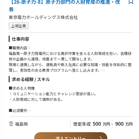
【26-原子力-8】原子力部門の人財育成の推進・改
術面とプロジェクト推進の両面で経験を積んでいただくことを想定してい
■歓迎要件
験を積んでいただきます。
調整業務を担い、業務全体の流れを把握するとともに、運営基盤の安定化
ます。
善
～経験～
日常業務を通じて業務フローやルールを理解し、正確かつ安定した業務遂
に貢献する。
～具体的には～
・ROSおよびUnreal Engineを使用した、ロボットシミュレーション業務を
行力を習得いただくとともに、関係部署・協力会社との基本的な調整業務
中期（3〜5年）複数業務を横断的に管理する中核人材として、業務の標準
東京電力ホールディングス株式会社
・遠隔化案件における要件整理から導入までの一連の推進
3年以上経験している方
を経験いただきます。
化・改善を推進し、組織全体の運営高度化および効率化をリードする。
・技術的な実現性評価と関係者への提案・説明
～知識・技能～
上場企業
長期（5年以上）組織運営の統括人材として、戦略的な運営方針の立案や
・メーカーや施工会社との仕様調整および課題解決
・デジタルモックアップ(デジタル上での工程設計・加工・作業性検証等)
中期（3〜5年）：
人材育成を担い、遠隔技術活用推進の中核として組織運営を牽引する。
・遠隔化推進で得られた知見の整理・共有、若手への技術継承
を活用した業務を3年以上経験している方
担当領域における主担当として業務を担い、業務改善・効率化の企画や実
仕事内容
・展示会や技術動向調査などによる新技術の情報収集
行をお任せいたします。
■配属先部署人数・構成
将来的には複数案件を俯瞰しながらプロジェクトを推進し、遠隔技術の活
■職務内容：
部門内外との調整を主体的に推進し、業務の標準化や生産性向上に寄与い
年代別人数構成：50代3名、30代2名、20代2名
用拡大や組織運営にも貢献いただくことを期待しています。
福島第一原子力発電所における廃炉作業を支える人財育成を担い、各種研
ただくとともに、後輩指導や小規模プロジェクトのリードなど、リーダー
修の企画から運用、改善まで一貫して関与します。
的役割も担っていただきます。
■部署の雰囲気
■魅力・やりがい
現場と連携しながら、運転員や新入社員に必要な知識・技能を体系的に整
・年齢や立場に関係なく相談しやすく、各人の強みを活かしてチーム全体
本ポジションは、世界的にも前例の少ない福島第一原子力発電所の廃炉プ
理し、実効性のある教育プログラムへ落とし込みます。
長期（5年以上）：
で成果を出す風土
ロジェクトにおいて、遠隔ロボット活用の中核を担う仕事です。
～具体的には～
管理部門の中核人材として、チームや業務領域のマネジメント経験を積
・チームの状況や課題を共有しながら、協力して業務を進める環境
求める経験 / スキル
技術的な挑戦と社会的意義の双方を感じながら業務に取り組むことができ
・廃炉に必要な技術・知識を整理し、研修プログラムを企画
み、部門運営や組織全体の最適化に貢献いただきます。
ます。
・運転員向け訓練の計画立案・実施・運用管理
将来的には、バックオフィス機能の戦略立案や組織横断的な課題解決に関
■求める人物像
～具体的には～
・新入社員向け研修の企画・実施・受講管理
与し、発電所全体の運営基盤の強化・経営視点での意思決定に携わってい
・コミュニケーション能力とチャレンジ意欲が高い。
廃炉作業の安全性向上や被ばく低減に直接つながる業務に携われる
・研修の有効性評価と改善サイクルの推進
ただくことを期待しています。
・人財育成に対して情熱がある。
要件定義から導入まで一貫して関与し、成果を実感しやすい
・発電所の関係部署と連携し、現場ニーズを反映した内容に調整
メーカー、施工会社、研究機関、大学など多様な専門家と協働できる
企画から評価まで一連のプロセスを回し、継続的に研修の質を高めていく
■必須要件
遠隔ロボットに関する企画力・技術力・調整力を実務を通じて高められる
役割です。日々の運用に加え、改善活動にも一定の比重で取り組みます。
～ご経験～
今後のデブリ取り出しを含む重要プロジェクトに関与できる
・社員数100人以上規模の企業（教育機関を除く一般企業を想定）におい
500
900
福島県
想定年収
万円
~
万円
現場課題の解決と技術活用の両面に携わることで、自身の専門性を高めな
■職責：
て、自社の社員向けに研修の企画、作成、実施等の経験が3年以上ある。
がら廃炉事業の前進に貢献できる環境です。
原子力部門の人財育成を推進する中核的な立場として、教育施策の企画・
～知識・技能～
実行を担います。
求人エントリー
・現場ニーズの抽出や教育後のフォローアップのヒアリングなどの対話力