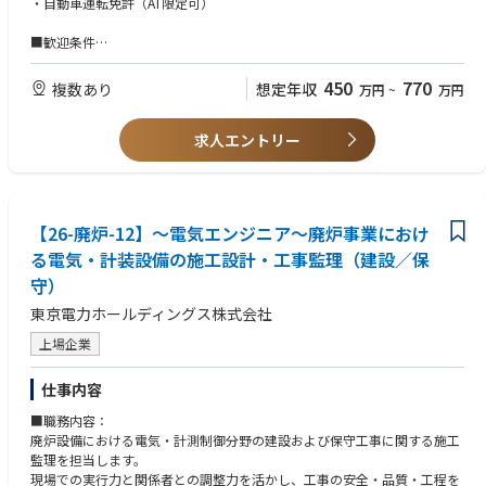
・自動車運転免許（AT限定可）
す。
取り組んだ経験
門、用地部門の出身者など多様なバックグラウンドを持っています。
■見積引合、査定の対応
特に初期配属予定の東通原子力建設所では、これから発電所を建設してい
・県内出身者3名、他県出身者3名の職場です。
■施工管理業務など
■歓迎条件
く段階から参画できる点が特徴です。
～知識・技能～
・危険物・石油・化学関連施設の工事経験をお持ちの方
・調査、設計、工事監理に加え、計画業務や保守・運用まで、特定のフェ
・土木構造物の計画、設計（構造設計、耐震設計、工事設計含む）、積
■企業紹介
・大型タンク開放検査経験や配管工事の施工管理経験をお持ちの方
ーズにとどまらず、設備のライフサイクル全体に関わることができるた
450
770
算、施工管理（許認可申請等の社外折衝含む）の工事監理等に関する学会
複数あり
想定年収
万円
~
万円
☆頼れる人材と確かな技術で創る、「笑顔と感動」を全てのお客様へ☆
・機械保全技能士（機械系）、酸欠硫化水素危険作業主任者、足場作業主
め、俯瞰的な視点で土木構造物を捉え、技術的な判断や検討を積み重ねて
等への投稿・発表
出光エンジアリングは、長年にわたって出光グループの製油所・石油化学
任者など
いきたい方にとってやりがいのある環境です。
工場のプラント設計、運転、保全に携わってきました。設備をもっと安全
求人エントリー
・社内には多様な分野で経験を積んだ土木技術者が在籍しており、専門性
～資格～
に、もっと安定して稼働させるにはどうすればいいのか。省エネや環境負
・固定観念にとらわれず、柔軟な発想で新しいものを生み出す人
を持つ技術者同士が切磋琢磨しながら、技術力を高めていける環境が整っ
・一級土木施工管理技士、技術士は尚可。
荷の低減を実現するには、運転や保全業務の効率化、生産性の向上や保全
・自分の意思・判断によって自ら責任をもって積極的に行動する人
ています。
コストの適正化を図るにはどうするべきか。
・相手の意見や立場を尊重し、協力し合える人
・カーボンニュートラルの実現や、防災・レジリエンス強化に取り組みつ
つ、安定的かつ低廉な電力供給を支え、福島復興にも貢献していくこと
【26-廃炉-12】～電気エンジニア～廃炉事業におけ
現状に満足することなく、多様な面からより良い設備の姿を目指し、追及
で、社会インフラを担う技術者としての意義や手応えを実感できる仕事で
を続けてきました。成功と失敗を繰り返しながら課題と向き合い、ひとつ
る電気・計装設備の施工設計・工事監理（建設／保
す。
ひとつ答えを見つけてきました。私たちには、こうして積み重ねてきた
守）
様々なノウハウがあります。経験という確かな歩みによって磨かれ、生ま
■キャリアパス：以下のようなキャリアパスを想定しています。
れてきた数多くの知恵と技術があります。
東京電力ホールディングス株式会社
短期（１年~３年）：東通原子力建設所において、東通原子力発電所の建
設再開に向けて、主に調査・設計業務、準備工事業務を担当していただき
上場企業
だからこそ、その解決力と専門力をお客様のために役立てたい。ユーザー
ます。また、原子力発電所の建設で重要である安全対策について、福島事
の視点を活かした提案で、お客様のプラントを支えるパートナーとなりた
故の教訓や、柏崎刈羽原子力発電所の安全対策など、基本的な知識を習得
仕事内容
い。私たちは、お客様にとっての最適とは何かを考えるエンジニアリング
していただきます。
会社です。
中長期（４年以上）：東通地点以外の原子力土木部門を経験し、発電所の
■職務内容：
ライフサイクル全般における技術業務の幅を広げていただきます。
廃炉設備における電気・計測制御分野の建設および保守工事に関する施工
長期的には、東通原子力発電所を中心に、職場の中核として業務を推進で
監理を担当します。
きる土木技術者となり、マネジメント経験を積んだ上で、ひいては組織全
現場での実行力と関係者との調整力を活かし、工事の安全・品質・工程を