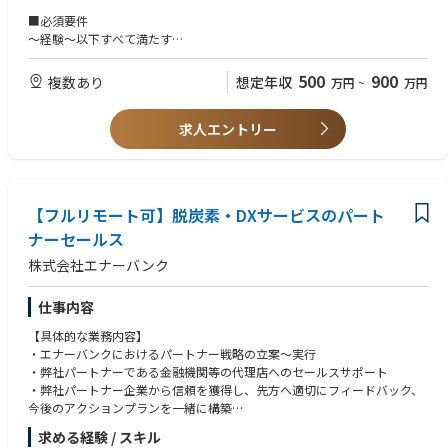
・放射性廃棄物管理や安全・規制分野の専門知識を習得できる
・第一種放射線取扱主任者
・経営層や関係部署との調整・合意形成の推進
■必須要件
・設計から施工、完成引渡しまで一連のプロジェクトを経験できる
・技術士（原子力・放射線部門）
・NDF、エネルギー政策関連機関、規制当局など社外関係者との協議
～経験～以下すべて満たす
・社内外の多数の関係者と連携し、高度な調整力を磨ける
・専門性が不足する領域の整理および高度専門人財の獲得検討
いずれかを満たす
・工程・品質・コスト・リスクを横断的に捉える管理スキルを身につけら
・定例的な対外公表資料の作成・取りまとめ
・社員数100人以上規模の企業において、企画業務を3年以上経験している
500
900
複数あり
想定年収
万円
~
万円
れる
業務の多くはプロジェクト型で進行し、影響範囲は廃炉事業全体に及びま
方
・プロジェクトマネージャーを見据えた意思決定支援の経験を積める
す。企画から合意形成まで一貫して関与することが特徴です。
担当業務の成果は、プロジェクト全体の円滑な推進や関係者の迅速な意思
求人エントリー
～知識・技能～以下すべて満たす
決定につながります。
■責任・期待される役割
・社内外で合意形成することが重要であり、コミュニケーションスキル
改善提案や進捗管理の工夫が、組織全体の推進力向上に反映されやすい環
入社後は、廃炉工程およびリソース計画の企画業務を中心に担当いただく
（傾聴スキル、質問スキル、伝達スキルなど）に関する知識を有する。
境です。
想定です。
関係者と議論を重ねながら、今後の廃炉事業を支える仕組みづくりに携わ
■歓迎要件
■キャリアパス 以下のようなキャリアパスを想定しています。
【フルリモート可】脱炭素・DXサービスのパート
っていただきます。
～経験～
短期（1〜3年）：廃炉活動における放射性廃棄物管理設備の設計・建設プ
～具体的には～
ナーセールス
・新規事業の立ち上げを経験した方
ロジェクトに参画し、プロジェクトエンジニアとしての基礎を習得してい
・廃炉工程およびリソース計画の立案・取りまとめ
ただきます。具体的には、進捗管理や課題管理、関係部署・ベンダーとの
株式会社エナーバンク
・廃炉に関する対外公表資料や説明資料の作成
～知識・技能～
調整、設計図書・仕様書の整理やレビュー補助などを担当し、プロジェク
・工程・リソースに関する検討内容の整理と論点設定
・経理に関する基礎知識
トの実務を通じて業務の流れを理解していただきます。放射性廃棄物の特
・社内の経営層や関係部門との調整・合意形成
仕事内容
性や管理方法、原子力関連の規制・安全要求といった専門知識を実務の中
・NDFなど社外関係者との協議や意見交換
～資格～
で身につけていただきます。
【具体的な業務内容】
・必要に応じた高度専門人財の活用検討および獲得支援
・コミュニケーションに関する資格を有する。
・エナーバンクにおけるパートナー戦略の立案〜実行
特に、新たな工程策定・合意形成プロセスの構築は重要なテーマです。
例えば、ACPA認定コミュニケーション検定上級、JCAA認定コミュニケー
中期（3〜5年）：担当設備や工程単位で責任を持ちながら、プロジェクト
・弊社パートナーである金融機関等の代理店へのセールスサポート
検討内容は最終的に経営判断につながるため、関係者との丁寧な調整や論
ション能力１級認定資格、内閣総理大臣認証NPO認定コミュにエーション
の中核メンバーとして主体的に業務を推進していただきます。
・弊社パートナー企業から信頼を獲得し、先方へ適切にフィードバック、
理的な整理が期待される役割です。
能力１級認定資格など
具体的には、設計・建設の進行管理、スケジュール調整、品質・安全への
今後のアクションプランを一緒に構築
対応、関係部署や外部企業との調整などを主導していただきます。
・自治体企業、民間企業の新規開拓
■魅力・やりがい
求める経験 / スキル
また、課題やリスクへの対応を自ら考え、プロジェクトが円滑に進むよう
・顧客に電力状況を提示するための情報をヒアリングし、資料化