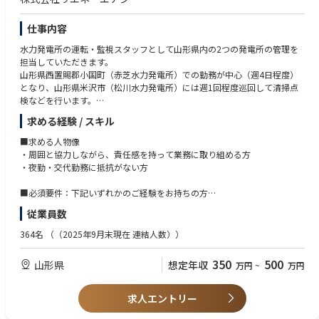
仕事内容
水力発電所の運転・監視スタッフとして山形県内の2つの発電所の管理を
担当していただきます。
山形県西置賜郡小国町（赤芝水力発電所）での勤務が中心（週4日程度）
となり、山形県米沢市（松川水力発電所）には週1回程度巡回して清掃点
検などを行います。
求める経験 / スキル
■主な職務内容
地域の電力を安定供給するために、水力発電所の運転・監視・保守を担当
■求める人物像
していただきます。
・周囲と協力しながら、責任感を持って業務に取り組める方
自然の力を電気に変える「再生可能エネルギーの現場」で、社会貢献度の
・夜勤・交代勤務に抵抗がない方
高い仕事です。
■必須要件：下記いずれかのご経験をお持ちの方
～具体的には～
・普通自動車免許（AT限定可）
従業員数
・水力発電設備の運転・管理（小国町、米沢市の2か所）
・一般的なPCスキル（Excel、Word、メール対応など）
・各種点検・清掃、消耗品管理
364名
（（2025年9月末現在 連結人数））
・修繕工事等に関する外注先選定、発注、工事管理
■歓迎条件：
・出水時・異常発生時の対応、関係先への連絡
・電気工事士の有資格者
350
500
山形県
想定年収
万円
~
万円
・電気主任技術者の有資格者
・発電所や電気設備の運転・保守業務の経験がある方
求人エントリー