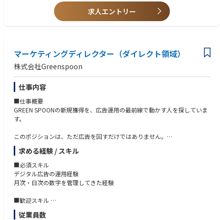
■求める人物像
GREEN SPOONのビジョン「自分を好きでいつづけられる人生を」に共感
求人エントリー
“支える側”にとどまらず、事業成長を動かすポジションとして、のびのび
いただける方
と生産管理に向き合える環境です。
主体性を持って仕事に取り組める方
コミットメントの高い方
■業務内容
問題解決能力がある方
新商品、および既存商品リニューアル時期の検討
マーケティングディレクター（ダイレクト領域）
計画性と調整力がある方
生産スケジュールの策定と管理
数字やデータ分析が得意な方
株式会社Greenspoon
生産工場との折衝、最適な生産原価の構築
最適な在庫数量の管理と検討
仕事内容
生産オペレーション改善に向けた各種施策の検討と実行
メンバー、および協力会社の教育・指導
■仕事概要
GREEN SPOONの新規獲得を、広告運用の最前線で動かす人を探していま
す。
このポジションは、ただ広告を回すだけではありません。
数字を見て、課題を見つけて、「次はこう打つ」を自分で企画する。
求める経験 / スキル
運用と改善を、いちばん近くで一気通貫に担っていただきます。
■必須スキル
■主な業務
デジタル広告の運用経験
デジタル広告の運用
月次・日次の数字を管理してきた経験
月次計画の立案
日次成果の管理と、改善アクションの実行
■歓迎スキル
数字をもとにした、次の打ち手の企画
toC向けサービスでのマーケティング経験
従業員数
複数の広告媒体を横断して運用した経験