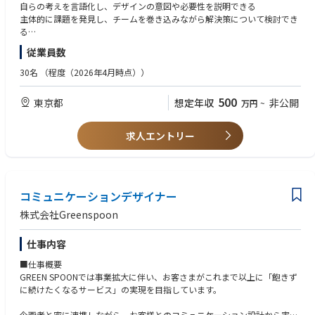
その積み重ねが、GREEN SPOONという存在をつくっていく。
自らの考えを言語化し、デザインの意図や必要性を説明できる
主体的に課題を発見し、チームを巻き込みながら解決策について検討でき
このポジションでお願いしたいのは、UIを整えることではありません。
る
マイページやアプリを通して、お客さまの「選ぶ時間」そのものをデザイ
従業員数
ンすることに責任とやりがいを持てる方を募集します。
■歓迎スキル
ユーザー視点とビジネス視点を考慮しながら、より良いアウトプットの追
30名
（程度（2026年4月時点））
■このポジションの魅力
求経験
「1→10」の、ど真ん中で。
デザインガイドラインなど運用システムの構築経験
500
東京都
想定年収
非公開
万円
~
つくったものが、そのまま「続けたくなる理由」になる。あなたのデザイ
ユーザーインタビュー、ユーザーテスト、データ分析の実務経験
ンが継続率やLTVに直結する、事業のいちばん熱いところで手を動かせま
す。
■求める人物像
求人エントリー
GREEN SPOONのビジョン「自分を好きでいつづけられる人生を」に共感
UIだけじゃなく、体験ぜんぶを。
いただける方
マイページも、アプリも、届く箱の中の同梱物も、ふと届くメールも。オ
顧客志向があり、人を喜ばせることが好きな方
ンラインとオフラインをまたいで、ひとつづきの顧客体験をデザインでき
お客さまの体験をより良くしていくことを楽しみ、主体性を持って仕事に
ます。
コミュニケーションデザイナー
取り組める
担当領域にこだわらず、事業を発展させるために必要な行動がとれる方
株式会社Greenspoon
土台から、いっしょに。
風通しの良い社風のある会社で仕事がしたい方
コンポーネント設計も、ガイドラインづくりも。できあがった仕組みを使
仕事内容
うのではなく、その基盤からつくれます。
■仕事概要
アイデアが、すぐ形になる。
GREEN SPOONでは事業拡大に伴い、お客さまがこれまで以上に「飽きず
少数精鋭だからこそ、思いついたことがすぐ動き出す。改善まで、責任を
に続けたくなるサービス」の実現を目指しています。
持って見届けられます。
企画者と密に連携しながら、お客様とのコミュニケーション設計から実際