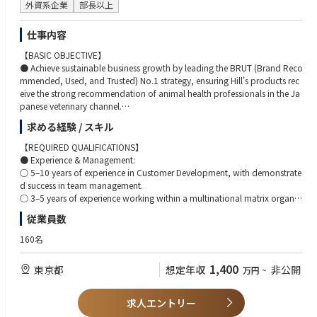
外資系企業
部長以上
仕事内容
【BASIC OBJECTIVE】
● Achieve sustainable business growth by leading the BRUT (Brand Reco
mmended, Used, and Trusted) No.1 strategy, ensuring Hill's products rec
eive the strong recommendation of animal health professionals in the Ja
panese veterinary channel.
● Develop and execute comprehensive long-term and short-term sales a
求める経験 / スキル
nd profit growth strategies for the veterinary channel, in collaboration wi
th the Veterinary Professional Affairs team.
【REQUIRED QUALIFICATIONS】
● Lead a team of approximately 40-50 territory managers across 5-6 dis
● Experience & Management:
tricts in Japan, and the retail strategy team, to consistently drive short an
○ 5–10 years of experience in Customer Development, with demonstrate
d long-term sales volume, market share, and operating profit in alignme
d success in team management.
nt with company goals and key equities.
○ 3–5 years of experience working within a multinational matrix organiz
ation.
従業員数
【ESSENTIAL JOB FUNCTIONS:】
○ Consistent track record of achieving brand, financial, sales, and busin
● Develop and implement strategic sales plans and programs that drive
ess goals.
160名
volume, market share, and profit performance for veterinary clinics, secu
● Leadership & Action:
ring long-term market leadership.
○ Proven leadership ability, with a self-driven, professional mindset to d
1,400
東京都
想定年収
非公開
万円
~
● Oversee all aspects of the D2C (My Hill’s Shop) platform, including sale
evelop and grow in a fast-changing environment.
s planning and day-to-day operations, to achieve sales targets and ensur
○ Demonstrated ability to develop and advance people, and to cultivat
e long-term, stable sales trends.
e strong cross-organizational relationships.
求人エントリー
● Provide hands-on leadership, motivating, coaching, and mentoring V
○ Strong action orientation: ability to clearly identify tasks, allocate cha