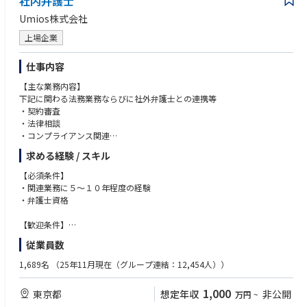
社内弁護士
感いただける方
新規事業の0→1に、わくわくできる方
Umios株式会社
■このポジションの面白さ
契約をゴリッと持ってこられる、突破力のある方
新規事業を0から立ち上げるダイナミズム。両チャネルとも、まだ型がな
自分の成功を「型」に落として、再現性をつくれる方
上場企業
い。自分で考え、自分で動かし、自分で型をつくる
経営レイヤーと議論できる、肝の据わった方
営業の「型」そのものを、再発明できる。AI・データ・自動化を当たり前
細かい現場対応も、厭わない方
仕事内容
に使い倒し、労働集約から脱した営業のあり方を一緒に設計したい。「こ
れまでの営業ってこうだったよね」を疑い、ゼロから組み立て直すフェー
【主な業務内容】
ズです
下記に関わる法務業務ならびに社外弁護士との連携等
商品開発から関われる希少性。営業職でありながら、「何を売るか」の上
・契約審査
流から議論に入れる。リテール起点の商品が、サブスク・福利厚生へと展
・法律相談
開されていく構造
・コンプライアンス関連
D2Cで培ったブランドと顧客データを武器に、BtoBへ切り込む戦い方がで
・紛争、訴訟対応
求める経験 / スキル
きる
・M&A
経営に近い距離で、事業の意思決定に関われる
・組織再編
【必須条件】
食・健康・ウェルネスという、社会的インパクトの大きい領域
・関連業務に５～１０年程度の経験
【当ポジションの魅力】
・弁護士資格
・食をはじめ、医療健康分野まで事業範囲が広く、様々な経験をすること
ができます。
【歓迎条件】
・食・医療・健康というお客様の命を預かる事業の法務部として活躍で
・英語でのビジネスの実務経験
従業員数
き、やりがいを感じやすいです。
・会社としても組織としても過渡期を迎えており、今回お迎えする方を中
【求める能力】
1,689名
（25年11月現在（グループ連結：12,454人））
心に裁量高く組織を作っていくことも可能です。
・関連部署との折衝のためのコミュニケーション能力
・リスクを踏まえた実務的な提案・調整力
1,000
東京都
想定年収
非公開
万円
~