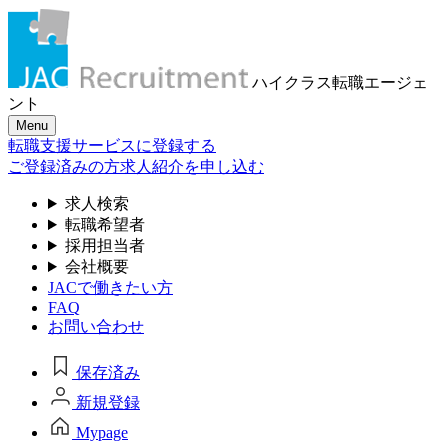
ハイクラス転職
エージェ
ント
Menu
転職支援サービスに登録する
ご登録済みの方
求人紹介を申し込む
求人検索
転職希望者
採用担当者
会社概要
JACで働きたい方
FAQ
お問い合わせ
保存済み
新規登録
Mypage