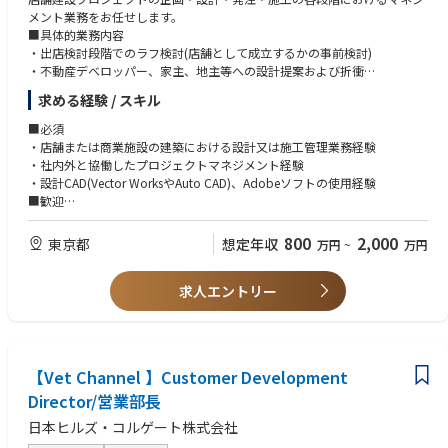
メント業務をお任せします。
■具体的業務内容
・出店検討段階でのラフ検討(店舗として成立するかの事前検討)
・不動産デベロッパー、家主、地主等への設計提案および折衝
・新規店舗の企画、予算及びマスタースケジュールの作成、店舗オープン
求める経験 / スキル
までのマネジメント(予算管理～スケジュール管理ほか)
・大量新規出店のための企画推進(プロセス確立、コストダウン、新しい工
■必須
法提案、社外パートナーとのリレーションシップ強化ほか)
・店舗または商業施設の建築における設計又は施工管理業務経験
・社内外関係者社に向けた店舗の設計・施工・メンテナンスに関わる品質
・社内外と協働したプロジェクトマネジメント経験
基準の設定、トレーニングやモニタリング等の推進
・設計CAD(Vector WorksやAuto CAD)、Adobeソフトの使用経験
・設計・デザイン会社・建設会社の選定・管理業務（デザインコンセプト
■歓迎
～見積査定～業者決定～社内稟議～発注～工事管理～工事完了確認）
・一級建築士又は1級建築施工管理技士 有資格者
・建物管理業務（ホテルオペレーターやビルメンテ会社の統括管理。建築
・Revit(BIM)の使用・学習経験
800
2,000
東京都
想定年収
万円
~
万円
関係のほか、電気・設備関係も含む）
・ボリュームチェック業務経験
・業務の効率化、標準化のための仕組みづくり など
・TOEIC700点程度、または同等の英語スキルをお持ちの方
求人エントリー
【Vet Channel 】Customer Development
Director/営業部長
日本ヒルズ・コルゲート株式会社