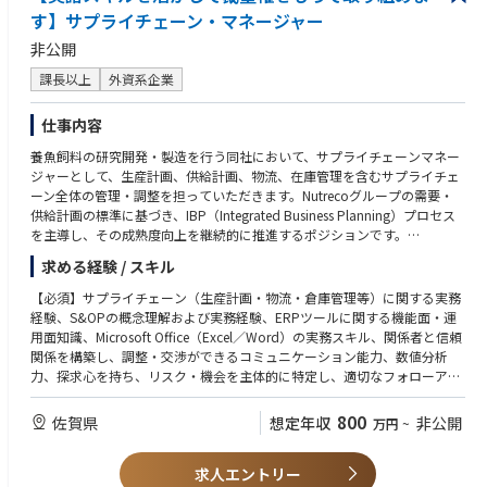
す】サプライチェーン・マネージャー
非公開
課長以上
外資系企業
仕事内容
養魚飼料の研究開発・製造を行う同社において、サプライチェーンマネー
ジャーとして、生産計画、供給計画、物流、在庫管理を含むサプライチェ
ーン全体の管理・調整を担っていただきます。Nutrecoグループの需要・
供給計画の標準に基づき、IBP（Integrated Business Planning）プロセス
を主導し、その成熟度向上を継続的に推進するポジションです。
〈詳細〉
求める経験 / スキル
需要＆供給戦略および計画の立案・実行／IBP（統合型ビジネス・サプラ
イ計画）プロセスおよび月次サイクルを主導／生産・供給・在庫計画の管
【必須】サプライチェーン（生産計画・物流・倉庫管理等）に関する実務
理／在庫およびWorking capitalの管理・最適化／KPI管理および継続的改
経験、S&OPの概念理解および実務経験、ERPツールに関する機能面・運
善の推進／SCMチームの育成・マネジメントおよびリーダーシップの発揮
用面知識、Microsoft Office（Excel／Word）の実務スキル、関係者と信頼
／品質・HSE（健康・安全・環境）に関するコンプライアンスの遵守
関係を構築し、調整・交渉ができるコミュニケーション能力、数値分析
力、探求心を持ち、リスク・機会を主体的に特定し、適切なフォローアッ
プを行う能力、SCMチームのマネジメント経験
【歓迎】カスタマーサービス・物流・営業いずれかの業務経験、Infor M3
800
佐賀県
想定年収
非公開
万円
~
の知識をお持ちの方
求人エントリー