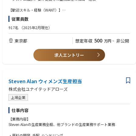
・他部門を中心としたシステム導入・業務改善についてシステム側の知見
・地域からのガバナンス・ステージゲート関連の窓口として、レビューが
で企画・実行への協力
十分に準備され、効率的かつ実行可能なものとなるよう確保
【歓迎スキル・経験（WANT）】
◇その他
8.プロジェクトマネジメントプロセス・ツール・組織能力の継続的改善
・販売管理システムの経験
従業員数
・定期的に必要なシステムメンテナンス
・グローバルPMO標準に沿いながら、日本・アジアで使用するプロジェク
・ベンダーコントロールの経験
・利用者からの問い合わせ対応・障害対応
トマネジメントプロセス・テンプレート・ツール・手順を継続的な改善
・プロジェクトリーダーの経験
917名
（2025年2月現在）
・トレーニング、コーチング、変革管理支援の提供、プロジェクトマネジ
・AWSを中心としたクラウドサービスの知見
メントとステージゲートプロセスの実践及び定着
・AI等の新しい技術に対する興味と知識
500
東京都
想定年収
非公開
万円
~
9.開発プロジェクトにおける品質・コンプライアンス・文書管理の水準確
保
・必要に応じた監査対応可能な状態の確保
求人エントリー
・特に規制対象製品カテゴリーや開発環境での、厳密性・トレーサビリテ
ィ・コンプライアンスの高い水準維持をチーム支援
10.PMツール・システムの展開と効果的活用の支援
・地域におけるプロジェクトマネジメントシステム・ツールの展開、定
着、継続的改善を主導・調整、必要に応じたトレーニングやメンテナンス
Steven Alan ウィメンズ生産担当
インプット
株式会社ユナイテッドアローズ
・システムが効率的なポートフォリオ追跡、プロジェクトガバナンス、ク
ロスリージョナルな可視性の支援確保
上場企業
仕事内容
【業務内容】
Steven Alanの生産業務全般、他ブランドの生産業務サポート業務
・原料の開発､手配､ハンドリング｡