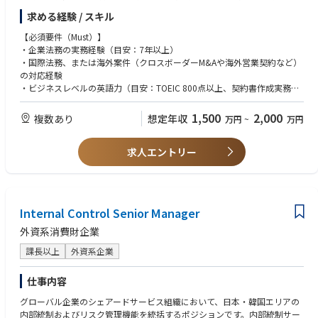
ト（海外出張含む）
Commercial Performance & Analysis
求める経験 / スキル
・国外（国内）の重要な個別契約（M&A、アライアンス、ライセンス契約
• Analyze sales performance in relation to visual and product merchandi
など）における法務戦略の立案・相手方との交渉・契約完遂、および法務
【必須要件（Must）】
sing execution
面でクロスボーダーM&A（DD、PMI）の主導
・企業法務の実務経験（目安：7年以上）
• Monitor sell-through of key displays and product flows in shelves and st
・社内法務部門との密な連携・調整
・国際法務、または海外案件（クロスボーダーM&Aや海外営業契約など）
ore zones.
・連結グループの観点から、必要な規定やポリシーの洗い出しおよびその
の対応経験
• Identify opportunities for improvement and implement data-driven pro
策定
・ビジネスレベルの英語力（目安：TOEIC 800点以上、契約書作成実務）
duct display solutions.
・海外子会社・拠点におけるガバナンス体制の構築、コンプライアンス強
・ビジネス上の課題を解決するための問題解決能力や論理的思考力
• Work closely with Merchandising, Marketing and Retail teams to align vi
化、相談対応
・ビジネス部門と密に連携し、プロジェクトを泥臭く推進した経験
1,500
2,000
sual priorities with sales objectives.
複数あり
想定年収
万円
~
万円
・海外紛争対応・債権回収のハンドリング
・海外事業推進を主眼における方
・グローバル展開における知財戦略の立案、広告表現の事業側での初期リ
Cross-Functional Collaboration
スク判断
求人エントリー
【歓迎要件（Want）】
• Collaborate with Merchandising, Marketing, Retail Operations, and Trai
・総合商社、専門商社、またはそれに類するグローバル企業での実務経験
ning teams.
・クロスボーダーM&A（法務DD、契約交渉、PMI）を主導した経験
• Provide clear VMD guidelines, tools, and training to store teams.
・消費財、小売、EC業界などでの法務経験
• Partner with Store Managers to ensure ongoing visual maintenance and
・海外子会社の管理や、現地のローカル法律事務所（特にアメリカ）との
execution.
Internal Control Senior Manager
折衝経験
• Prepare and deliver VMD reports, including visual documentation and
・日本の弁護士資格、米国弁護士資格、または弁理士資格
外資系消費財企業
performance feedback, to HQ.
・米国企業での法務経験
課長以上
外資系企業
・英会話能力、英語でのタフな交渉の経験
Budget & Resource Management
• Manage VMD budgets, including props, fixtures, and installation costs.
仕事内容
• Optimize resource allocation to maximize visual impact and cost effici
ency.
グローバル企業のシェアードサービス組織において、日本・韓国エリアの
• Oversee external vendors and contractors when required.
内部統制およびリスク管理機能を統括するポジションです。内部統制サー