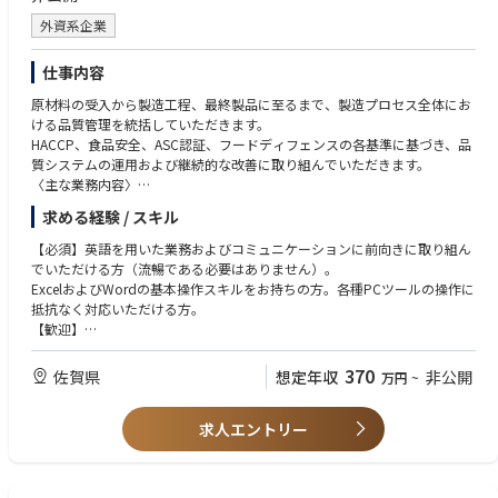
外資系企業
仕事内容
原材料の受入から製造工程、最終製品に至るまで、製造プロセス全体にお
ける品質管理を統括していただきます。
HACCP、食品安全、ASC認証、フードディフェンスの各基準に基づき、品
質システムの運用および継続的な改善に取り組んでいただきます。
〈主な業務内容〉
ASCやHACCP,ISO等の外部監査への対応を担うとともに、社内の品質管理
求める経験 / スキル
体制の維持および強化を推進していただきます。
品質関連KPIの設定、モニタリングを行い、データに基づいた継続的改善
【必須】英語を用いた業務およびコミュニケーションに前向きに取り組ん
活動を推進していただきます。
でいただける方（流暢である必要はありません）。
クレームや品質インシデントに対する原因分析を実施し、再発防止策の立
ExcelおよびWordの基本操作スキルをお持ちの方。各種PCツールの操作に
案および社内展開を行っていただきます。
抵抗なく対応いただける方。
製造部門、サプライチェーン、購買部門など関係部門と連携し、品質保証
【歓迎】
体制の強化に取り組んでいただきます。
HACCP、食品安全、ASC等の認証監査対応のご経験をお持ちの方。
グローバル品質基準を日本の製造現場へ適切に展開し、現場への定着を推
製造現場と連携し、品質改善活動を推進されたご経験をお持ちの方。
370
佐賀県
想定年収
非公開
万円
~
進していただきます。
部門横断での課題解決や改善活動に取り組まれたご経験をお持ちの方。
品質監査および各種規格要求事項に基づき、全社的な品質レベルの向上に
グローバル基準に関する理解を有し、それをローカル環境へ展開されたご
向けた活動を推進していただきます。
求人エントリー
経験をお持ちの方。
PowerPointの基本操作スキルをお持ちの方。