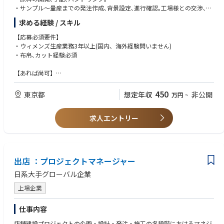
・サンプル～量産までの発注作成､背景設定､進行確認｡工場様との交渉､商
談｡
求める経験 / スキル
・ＭＤプランに基づく生産投入戦略立案(コスト､リードタイム､品質バラン
ス)
【応募必須要件】
・商品トラブル対応､工場出張､新規背景開拓
・ウィメンズ生産業務3年以上(国内、海外経験問いません)
・店舗ヘルプ業務､サポート 他
・布帛､カット経験必須
想定対応型数：年間 100～140型 シーズン 50～70型
【あれば尚可】
・ニット経験
※Steven Alanをメインにご担当いただく想定ですが、他のブランドも兼務
・生地の物性や品質に関する知識のある方
450
東京都
想定年収
非公開
万円
~
で
ご対応いただくことになります。
【求める人物像】
求人エントリー
・時代感のキャッチアップが出来る方
（変更の範囲）変更なし
・変化を柔軟に楽しめる方
・スピード感をもって業務に携われる方
【本ポジションの魅力】
・クオリティにこだわりを持ち、トレンド感を意識しながらも長くご愛用
出店 ：プロジェクトマネージャー
いただけるモノづくりを大切にしています。
ブランドの世界観を体現するためのこだわったモノ作りに携われることが
日系大手グローバル企業
できます｡
・商品の検品/工程管理だけではなく、他部署と連携をして「モノづく
上場企業
り」に携わることができます。
また、年に1，2回国内工場への出張もあり、ご自身の知見を深めていただ
仕事内容
くことも可能です。
店舗建設プロジェクトの企画・設計・発注・施工の各段階におけるマネジ
ご希望であれば、新規開拓にも挑戦していただける環境です。