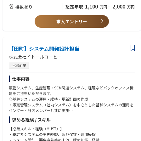
・スコープ・スケジュール・リソース・リスク・品質要件に基づいてプロ
•消費財、ヘルスケア、オーラルケアまたは関連業界でのプロジェクトマネ
1,100
2,000
複数あり
想定年収
万円
~
万円
ジェクトを遂行及び戦略的優先事項および地域ビジネスニーズとの整合維
ジメント、製品開発、PMO関連職での7年以上の経験
持
•複数ステークホルダーを持つ複雑なクロスファンクショナルプロジェク
4.地域PMOチームのマネジメントと育成
求人エントリー
トのマネジメント経験
・2〜3名のプロジェクトマネージャーまたはPMO担当者を率い、カテゴリ
•構造化された開発環境でのガバナンス・マイルストーン・リスクマネジ
ーごとの明確なオーナーシップとチーム全体の高いプロジェクトマネジメ
メント・プロジェクト意思決定の推進経験
ント水準の確保
•ステージゲートまたは同等のプロジェクトガバナンスシステムの導入・
・プロジェクト計画、ガバナンス、リスクマネジメント、ステークホルダ
運用経験
【田町】システム開発設計担当
ーコミュニケーション、ステージゲート対応力を育成及び持続可能なPMO
【歓迎】
組織の構築
•消費財、オーラルケア、化粧品、準医薬品、医療機器または関連規制環境
株式会社ドトールコーヒー
5.クロスファンクショナル・クロスリージョナルな連携推進
に関する知識
・日本・アジアチームとグローバルPMOをつなぐ重要な橋渡し役として、
上場企業
•ステージゲート、ウォーターフォール、アジャイルなどのプロジェクト
優先事項・リスク・リソース制約・相互依存関係の透明性を確保しなが
マネジメント手法の経験または研修
ら、機能横断・地域横断の連携の促進
•クロスリージョナル・多文化コラボレーションを伴うグローバル組織で
仕事内容
・適切なコミュニケーションとタイムリーなエスカレーション促進及び地
の経験
販管システム、生産管理・SCM関連システム、経理などバックオフィス機
域プロジェクトがグローバル方針と整合、並びにシナジーの機会の活用
•人材マネジメントおよび能力開発の経験
能をご担当いただきます。
6.ポートフォリオの可視化、優先順位付け、意思決定支援
•文書管理・品質要件を含む規制対応開発環境での経験
◇基幹システムの運用・維持・更新計画の作成
・地域のイノベーションおよびライフサイクルマネジメントプロジェクト
•ポートフォリオマネジメント、ビジネスケースレビュー、リソース優先
・販売管理システム（社内システム）を中心とした基幹システムの運用を
のポートフォリオ分析、プロジェクト状況概要、優先順位付けインプッ
順位付けに関する理解
ベンダー・社内メンバーと共に実施
ト、リスク評価提供
・システム関連連携のプログラムの運用をベンダー・社内メンバーと共に
・ビジネスインパクト、リソース影響、スピード、価値創造可能性、主要
求める経験 / スキル
実施
なトレードオフの明確及び経営の意思決定支援
・関連システムを含めた今後の更新計画を作成し、選定・提案を行う
7.ガバナンス・グローバルステージゲート会議への準備支援
【必須スキル・経験（MUST）】
◇業務改善・DXの推進
・プロジェクトチームが明確・事実に基づいた意思決定可能な文書の準備
・基幹系システムの実務経験、及び保守・運用経験
・社内外のサービスを使って業務改善・DXを推進する
支援、地域プロジェクトのガバナンス・ステージゲートレビューへの準備
・システム設計、要件定義等の上流工程の知識・経験