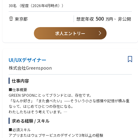
運用にとどまらず、獲得施策の企画・設計まで担った経験
30名
（程度（2026年4月時点））
■求める人物像
500
東京都
想定年収
非公開
万円
~
GREEN SPOONのビジョン「自分を好きでいつづけられる人生を。」に共
感いただける方
ものごとを、論理的に考えられる方
求人エントリー
数字に責任を持って向き合える方
パートナー会社と、気持ちのよいコミュニケーションが取れる方
UI/UXデザイナー
株式会社Greenspoon
仕事内容
■仕事概要
GREEN SPOONにとってブランドとは、存在です。
「なんか好き」「また食べたい」——そういう小さな感情や記憶が積み重
なって、はじめてひとつの存在になる。
わたしたちはそう考えています。
だから、画面の中の一つひとつも、ただ「使えればいい」では終わらせた
求める経験 / スキル
くない。
商品との出会いに、心が動く。迷わず、心地よく、選べる。気づけば、続
■必須スキル
けたくなっている。
アプリまたはウェブサービスのデザインで3年以上の経験