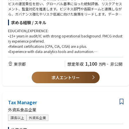
ビスの運営責任を担い、グローバル基準に沿った統制評価、リスクアセス
メント、監査対応を推進します。ビジネス部門や各国チームと連携しなが
ら、ガバナンス強化やリスク低減に向けた施策をリードします。データ分
析を活用した統制高度化、業務標準化、自動化を推進し、サービス品質向
求める経験 / スキル
上と業務効率化を実現します。また、監査指摘事項の改善計画策定・実行
支援や、重要リスクのエスカレーション対応も担当します。社内のリス
EDUCATION,EXPERIENCE:
ク・コンプライアンス意識向上に向けた啓発活動を行い、関係者との継続
•15+ years in audit/IC with strong operational background. FMCG indust
的なコミュニケーションを通じて健全な内部統制環境の構築を推進しま
ry experience preferred.
す。リージョナルおよびグローバル組織との協働のもと、継続的な改善と
•Relevant certifications (CPA, CIA, CISA) are a plus.
組織能力向上をリードする役割です。
•Experience with data analytics tools and automation.
•Experience in cross-functional projects, change management, and share
d service centers.
1,100
東京都
想定年収
非公開
万円
~
•Experience in personnel management and senior stakeholder managem
ent
求人エントリー
Tax Manager
外資系食品企業
課長以上
外資系企業