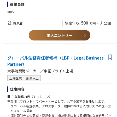
ent with regional brand guidelines.
in managerial or leadership roles
従業員数
paigns.
• Translate brand vision, storytelling, and commercial priorities into effec
• Strong understanding of Shoes or fashion retail environments
- Lead the implementation and automation of CRM campaigns using Bra
tive in-store visual execution.
• Proven ability to translate brand identity into compelling visual storytell
50名
ze (email, MMS, LINE, Kakao).
• Act as the key point of contact on VMD related topics, for local regional
ing
- Develop personalized customer journeys using segmentation and mark
and lobal teams.
• Strong analytical skills with the ability to connect visual execution to co
500
東京都
想定年収
非公開
eting automation tools.
万円
~
mmercial performance
- Ensure consistent and elevated communication across all customer tou
Store & Window Visual Merchandising
• Excellent communication and leadership skills
chpoints.
• Oversee in-store visual merchandising, including floor layouts, product
• Proficiency in Microsoft Office (Excel, PowerPoint)
求人エントリー
- Leverage global assets and toolkits while localizing deployment strategi
flow and zoning.
• Willingness to travel and work on-site at retail locations
es for market effectiveness.
• Define and manage window display concepts in line with seasonal cam
Preferred
paigns and brand initiatives.
• Experience working with global or regional HQ teams
< Loyalty Program Management>
• Ensure visual consistency, excellence and performance across all stores.
• Department stores, outlets: multi-store retail experience
- Manage the brand’s loyalty program, including tier structure, benefits, a
• Supervise window installations, including compliance with department
グローバル法務責任者候補（LBP：Legal Business
• Fluency in English; additional languages are a plus
nd lifecycle communications.
store regulations and safety standards.
Partner）
- Monitor program performance and recommend improvements to enha
nce customer satisfaction and retention.
大手消費財メーカー／東証プライム上場
Seasonal Planning & Execution
• Plan and manage seasonal VMD calendars, including product launche
上場企業
部長以上
s, campaigns, and store updates in close alignment with Marketing and
Merchandising leads.
仕事内容
• Identify key products and focus SKUs, ensuring optimal visual exposur
e, storytelling and performance.
■ 主な職務内容（ミッション）
• Adapt guidelines to each market needs while maintaining brand integrit
事業側（フロント）のパートナーとして、以下の業務をお任せします。
y.
・グローバル新規事業、クロスボーダー案件における法的リスクの洗い出
• Coordinate VMD execution for new store openings, renovations, and p
しとスキーム提案
op-up stores.
・海外取引先との商談・交渉支援、M&A現場における即時的な法的サポー