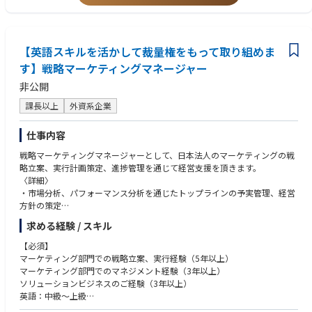
【英語スキルを活かして裁量権をもって取り組めま
す】戦略マーケティングマネージャー
非公開
課長以上
外資系企業
仕事内容
戦略マーケティングマネージャーとして、日本法人のマーケティングの戦
略立案、実行計画策定、進捗管理を通じて経営支援を頂きます。
〈詳細〉
・市場分析、パフォーマンス分析を通じたトップラインの予実管理、経営
方針の策定
・戦略立案（Target、Value Proposition、Go To Marketプラン策定）、お
求める経験 / スキル
よび進捗管理
・顧客管理システムの構築、運用によるLTV向上
【必須】
・営業プロセスの構築
マーケティング部門での戦略立案、実行経験（5年以上）
・プロモーション施策の企画・実施（SNS、PR、広告、イベント等）
マーケティング部門でのマネジメント経験（3年以上）
・プライシングスキームの構築、管理による収益性確保
ソリューションビジネスのご経験（3年以上）
英語：中級～上級
【歓迎】