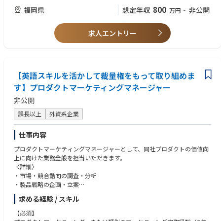
MBA取得者
800
福岡県
想定年収
非公開
万円
~
求人エントリー
【英語スキルを活かして裁量権をもって取り組めま
す】プロダクトマーケティングマネージャー
非公開
課長以上
外資系企業
仕事内容
プロダクトマーケティングマネージャーとして、同社プロダクトの価値向
上に向けた業務全般を担当いただきます。
〈詳細〉
・市場・競合動向の調査・分析
・製品戦略の企画・立案
・新製品開発PJの推進（要件定義、開発/製造との調整、試作、評価、販
求める経験 / スキル
売）
・新プロダクト情報の社内外リリースにおけるディレクション
【必須】
・新製品の営業への落とし込み、およびパフォーマンストラッキング