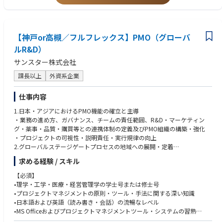
【神戸or高槻／フルフレックス】PMO（グローバ
ルR&D）
サンスター株式会社
課長以上
外資系企業
仕事内容
1.日本・アジアにおけるPMO機能の確立と主導
・業務の進め方、ガバナンス、チームの責任範囲、R&D・マーケティン
グ・薬事・品質・購買等との連携体制の定義及びPMO組織の構築・強化
・プロジェクトの可視性・説明責任・実行規律の向上
2.グローバルステージゲートプロセスの地域への展開・定着
・地域ニーズへの適応及びグローバルステージゲートフレームワーを展開
求める経験 / スキル
・ゲート基準、意思決定権限、文書要件、プロジェクトレビューの理解と
採用推進
【必須】
3.日本・アジア発のリージョナル・グローバルプロジェクトのプロジェク
•理学・工学・医療・経営管理学の学士号または修士号
トマネジメント主導
•プロジェクトマネジメントの原則・ツール・手法に関する深い知識
・オーラルケア（化学・機械）、ヘルス＆ビューティーカテゴリーにおけ
•日本語および英語（読み書き・会話）の流暢なレベル
るイノベーション・ライフサイクルマネジメントプロジェクトの計画・実
•MS Officeおよびプロジェクトマネジメントツール・システムの習熟
行・モニタリング・管理統括
•プロジェクトマネジメントの公的資格（PMP等または同等資格）