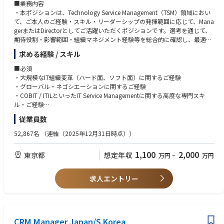
■業務内容
・本ポジションは、Technology Service Management（TSM）領域におい
て、ご本人のご経験・スキル・リーダーシップの発揮範囲に応じて、Mana
gerまたはDirectorとしてご活躍いただくポジションです。選考を通じて、
期待役割・影響範囲・組織マネジメント経験等を総合的に確認し、最適な
グレードおよび役割を決定します。
求める経験 / スキル
●共通ミッション
■必須
「経営視点で国内外のJTグループ全体のIT Service*およびITServiceを支え
・大規模なIT組織変革（ハード面、ソフト面）に関するご経験
るメカニズムを最適化する」ために、以下の取組・業務を推進します。
・グローバル・ネゴシエーションに関するご経験
・JTグループ全体のIT Serviceを支えるためのメカニズム（Policy & Pro
・COBIT / ITILといったIT Service Managementに関する高度な専門スキ
cess, Role & Responsibility）の最適化
ル・ご経験
・JTグループ全体のIT Serviceを支えるためのIT組織構造・IT要員の把握
・Policy, Standard, Procedure, GuidelineといったIT規約系に関する高度
従業員数
および最適なIT人材開発スキームの構想と推進
な専門スキル・ご経験
・JTグループ全体のIT Serviceを支えるためのIT組織開発・IT要員開発に
・組織系のチェンジ・マネジメント・スキル
52,867名
（連結（2025年12月31日時点））
対する助言と支援
・英語（TOEIC800以上）
・関係部門、海外拠点、外部パートナー等のステークホルダーとの連
1,100
2,000
東京都
想定年収
万円
~
万円
携・プロジェクト推進
■歓迎要件
*IT Service = IAM、Cyber Securityを除く、全IT Service（業務アプリ、開
・組織立ち上げまたは変革フェーズにおける中核的な役割経験
発、Datacenter、サービスデスク、ネットワーク等）
・経営層・HQ・海外拠点との折衝、レポーティング経験
求人エントリー
・複数プロジェクトの統括経験
●Managerとしての期待役割
・IT Service Management領域におけるグローバル標準化・ガバナンス設
・担当領域における施策の企画・実行責任
計経験
・チームリードまたは小規模組織・プロジェクトのマネジメント
・KPI達成に向けた業務プロセス改善、標準化、オペレーション設計
CRM Manager Japan/S.Korea
（参考）