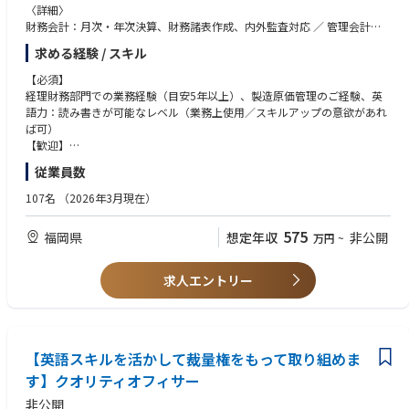
〈詳細〉
財務会計：月次・年次決算、財務諸表作成、内外監査対応 ／ 管理会計：
経営分析に必要な数値取りまとめ、予実管理、差異分析、その他：内部統
求める経験 / スキル
制ほか
入社直後～数か月は現担当者からAccountingチーム運営に係る引継ぎ、以
【必須】
降はチームとまとめながら、マネジメント層へのキャリアアップを期待
経理財務部門での業務経験（目安5年以上）、製造原価管理のご経験、英
語力：読み書きが可能なレベル（業務上使用／スキルアップの意欲があれ
ば可）
【歓迎】
英語力：会話が可能なレベル
従業員数
107名
（2026年3月現在）
575
福岡県
想定年収
非公開
万円
~
求人エントリー
【英語スキルを活かして裁量権をもって取り組めま
す】クオリティオフィサー
非公開