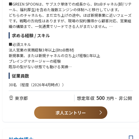
- 風通しの良い社風のある会社で仕事がしたい方
■GREEN SPOONは、サブスク単体での成長から、BtoBチャネル(卸/リテ
ール、福利厚生)を含めた複数エンジンの体制へと移行しています。
どちらのチャネルも、まだ立ち上げの途中。ほぼ新規事業に近いフェーズ
です。戦略の方向性はありますが、現場の契約獲得から顧客対応、営業組
織の構築まで、一気通貫でリードできる人がまだいません。
求める経験 / スキル
そこを担う「1人目」を探しています。新規事業の0→1にわくわくでき
る、営業のプロフェッショナルを迎え入れたいと考えています。
■必須スキル
法人営業の実務経験3年以上(BtoB商材)
■卸/リテール領域
新規事業、または新規チャネルの立ち上げ経験1年以上
・大手リテーラーとの商談・契約推進、バイヤー折衝、販促企画の握り
プレイングマネージャーの経験
・案件の進行管理、社内開発チームとリテーラー側のハブ役
既存の型がない状態でも動ける実績
数字に対して、責任を持ってやりきる力
従業員数
■福利厚生領域
法人企業への新規営業、契約獲得
■歓迎スキル
30名
（程度（2026年4月時点））
営業の型化、CSオペレーションの設計
食品メーカー・FMCGでの卸／リテール営業経験
スケール可能なオペレーション構築(社内開発チームと連携)
HR Tech・福利厚生SaaS・法人向けサービスでの新規開拓経験
500
東京都
想定年収
非公開
万円
~
商品開発・在庫管理の感覚値
■共通領域
採用・チームビルディングの経験
・営業活動の型化・再現性の構築
スタートアップでの就業経験
求人エントリー
・入社後半年〜1年での、メンバー採用・育成
食・健康・ウェルネス領域への関心
・既存グロース本部メンバー(運用・CRM)との連携
「いまある商品を売りに行く」だけでなく、リテールに最適な商品を社内
■求める人物像
と一緒に開発するプロセスにも関わる(冷凍スープ・Wrap など、新カテゴ
GREEN SPOONのビジョン「自分を好きでいつづけられる人生を。」に共
リの立ち上げが進行中)