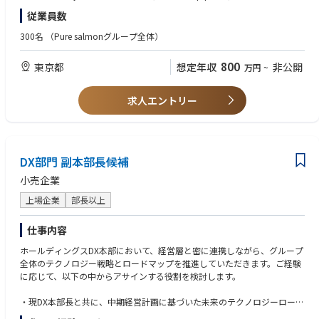
This role functions as the Business Unit Head for Pet Nutrition Japan.
on or new market from an early stage.
従業員数
The successful candidate will not only manage sales or product develop
•Proven ability to lead negotiations with customers, distributors, retailer
ment, but will own the commercial and strategic development of the Pet
s, industrial partners or strategic accounts.
300名
（Pure salmonグループ全体）
Nutrition activity: business strategy, customer pipeline, negotiations, pro
•Experience working with or alongside manufacturing, factory operation
duct portfolio direction, pricing, margins, KPIs and coordination with th
s, technical teams, QA, R&D, supply chain and finance.
800
東京都
想定年収
非公開
万円
~
e factory.
•Strong understanding of how industrial capacity, MOQ, formulation co
This role is designed for a business builder who can translate strategic op
mplexity, QA, customer specifications and production constraints affect
tionality into executable commercial opportunities.
commercial strategy.
求人エントリー
It is not a pure commercial role, not a pure product role and not a factor
•Ability to manage business performance through revenue, margin, pipel
y operations role. It is a business ownership role for the Pet Nutrition acti
ine, customer conversion and KPI tracking.
vity in Japan.
•Ability to read, challenge and use business cases, pricing models, margi
n analysis and commercial forecasts.
【Mission】
DX部門 副本部長候補
•Strong strategic thinking combined with hands-on execution.
The mission of the Head of Pet Nutrition Japan is to transform Pure Salm
•Fluent English.
小売企業
on Japan’s pet nutrition strategy into a commercially viable, measurable
•Ability to operate in an early-stage or under-built business environment.
and scalable business.
上場企業
部長以上
The role will focus on:
•defining and executing the Pet Nutrition business strategy in Japan;
仕事内容
•building the White/Private Label customer pipeline;
•leading commercial negotiations with customers and partners;
ホールディングスDX本部において、経営層と密に連携しながら、グループ
•shaping the product portfolio and innovation roadmap;
全体のテクノロジー戦略とロードマップを推進していただきます。ご経験
•managing pricing, margins, revenue targets and KPIs;
に応じて、以下の中からアサインする役割を検討します。
•supporting the commercial ramp-up of the dry pet food factory;
•assessing future opportunities for RAS-based products, wet formats an
・現DX本部長と共に、中期経営計画に基づいた未来のテクノロジーロード
d proprietary brands;
マップを描き、経営層へ提案・実行