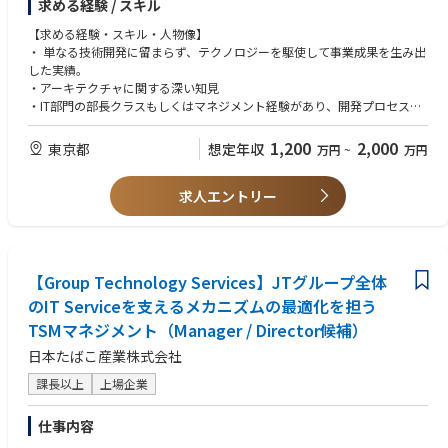
求める経験 / スキル
•coordinating internal teams to ensure that commercial ambition remain
・DX本部の次なるステージへ向けた経営と連動した投資管理の仕組みづく
s aligned with industrial capability.
りを副本部長と共に主導。
【求める経験・スキル・人物像】
The role is broad by design, but the first year should not attempt to activ
・AWSを活用したスクラッチ開発環境のアーキテクチャ設計をリードし、
・ 単なる技術開発に留まらず、テクノロジーを駆使して事業成果を生み出
ate all strategic paths at once. The first priority is to build a credible Whit
技術的な優位性の確立
した実績。
e/Private Label and commercial foundation aligned with factory readine
・テクノロジー領域の人材育成を推進し、組織全体の技術レベルの底上げ
・アーキテクチャに関する深い知見
ss. Premium, RAS-based, wet-format, DTC or proprietary brand opportu
と次世代リーダーの育成
・IT部門の部長クラスもしくはマネジメント経験があり、開発プロセスを
nities should be sequenced according to proven customer demand, mar
統括した経験。
gin potential and operational readiness.
【本ポジションの魅力】
・経営層と直接対話し、複雑な技術課題を分かりやすく説明・提言できる
1,200
2,000
東京都
想定年収
万円
~
万円
・中期経営計画の根幹に関わり、未来の事業構造をテクノロジー面から共
論理的思考力と資料作成能力。
【Key Responsibilities】
同で構築できる醍醐味があります。
・Business Strategy & Ownership
・将来的にはHDのCTO/本部長クラスを目指していただきます。経営層も
求人エントリー
・Commercial Development & Customer Pipeline
デジタル投資に積極的であり技術的な課題解決と経営課題の解決を同時に
・Commercial Negotiations
追求できるポジションです。
・Product Portfolio & Innovation Roadmap
・KPI Management & Business Performance
・Factory & Operations Interface
【Group Technology Services】JTグループ全体
・Market Intelligence & Competitive Positioning
のIT Serviceを支えるメカニズムの最適化を担う
・Partnerships & External Ecosystem
TSMマネジメント（Manager / Director候補）
・Financial Discipline & Business Cases
日本たばこ産業株式会社
課長以上
上場企業
仕事内容