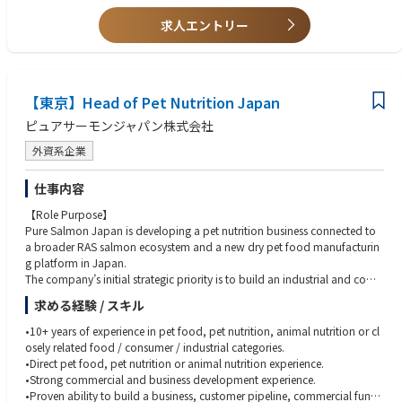
求人エントリー
【東京】Head of Pet Nutrition Japan
ピュアサーモンジャパン株式会社
外資系企業
仕事内容
【Role Purpose】
Pure Salmon Japan is developing a pet nutrition business connected to
a broader RAS salmon ecosystem and a new dry pet food manufacturin
g platform in Japan.
The company’s initial strategic priority is to build an industrial and com
mercial foundation through White/Private Label production, customer q
求める経験 / スキル
ualification, product portfolio discipline and business development. Ove
r time, the platform may evolve toward premium products, RAS-based r
•10+ years of experience in pet food, pet nutrition, animal nutrition or cl
ecipes, outsourced wet formats and potentially proprietary brand oppo
osely related food / consumer / industrial categories.
rtunities.
•Direct pet food, pet nutrition or animal nutrition experience.
Pure Salmon Japan is seeking a Head of Pet Nutrition Japan to own and
•Strong commercial and business development experience.
drive the business side of the Pet Nutrition activity.
•Proven ability to build a business, customer pipeline, commercial functi