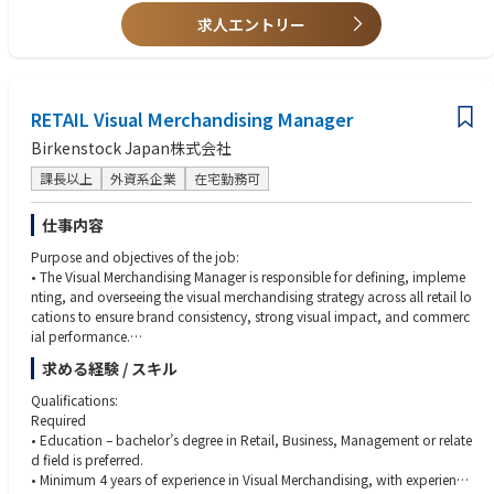
- Design, develop, implement and monitor customer engagement initiati
- Expertise in Braze or any other CRM platforms
求人エントリー
ves (through clienteling and customer outreach initiatives)
- KPI Management & ROI Optimization: Manage initiatives to achieve targ
- Identify opportunities to elevate the end-to-end customer journey throu
ets for customer retention rate,
gh personalized, relevant, and consistent interactions across Birkenstoc
churn rate, repeat purchase rate, and ROI (Return on Investment).
k’s online and offline touchpoints.
- Contribute from a CRM perspective with other channels to the develop
RETAIL Visual Merchandising Manager
ment and implementation of new product launches, new events, custom
Birkenstock Japan株式会社
er experiences, etc.
- Partner with external platforms (e.g., LINE/Kakao) to ensure effective dat
課長以上
外資系企業
在宅勤務可
a synchronization and integration.
仕事内容
< Customer Data & Insights >
- Oversee customer database accuracy, growth, and segmentation strate
Purpose and objectives of the job:
gies.
• The Visual Merchandising Manager is responsible for defining, impleme
- Collaborate with local and global ECOM teams to ensure system integrit
nting, and overseeing the visual merchandising strategy across all retail lo
y and alignment.
cations to ensure brand consistency, strong visual impact, and commerc
- Analyze customer behavior and purchasing patterns to identify opport
ial performance.
unities for deeper engagement.
• The role bridges brand direction and local execution, leading VMD initi
求める経験 / スキル
- Deliver monthly CRM dashboards and actionable insights to DTC and M
atives that enhance customer experience and drive sales growth.
arketing teams.
Qualifications:
- Collaborate with channels and markets to improve the quality, usage, a
Tasks and responsibilities:
Required
nd impact of customer data and dashboards.
<VMD>
• Education – bachelor’s degree in Retail, Business, Management or relate
Visual Merchandising Strategy & Leadership
d field is preferred.
< Campaign Managements >
• Develop and execute seasonal visual merchandising strategies in alignm
• Minimum 4 years of experience in Visual Merchandising, with experience
- Plan, execute, and optimize online, offline, and omnichannel CRM cam