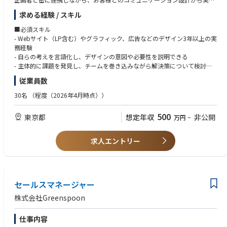
■主な業務
の制作まで担っていただける4人目のデザイナーを募集します！
GREEN SPOONのWebページやアプリのUI/UXデザイン
求める経験 / スキル
お客さまが抱える課題を見つけ、それを解くアイデアを形にする
GREEN SPOONを継続的にご利用いただくお客さまが、より商品との出会
■必須スキル
コンポーネント・デザインガイドラインの構築と運用
いや、選ぶことをたのしみながら迷わず注文できるための施策を実行し、
- Webサイト（LP含む）やグラフィック、広告などのデザイン3年以上の実
UIの品質を、もっと良くしていく
改善まで携わります。
務経験
- 自らの考えを言語化し、デザインの意図や必要性を説明できる
そこに付随するWEBやUIデザインをメインとした、クリエイティブ全般に
- 主体的に課題を発見し、チームを巻き込みながら解決策について検討で
関わっていただきます。
きる
従業員数
同梱・メール・サイトなど様々なコミュニケーションの手段があるため、
■歓迎スキル
30名
（程度（2026年4月時点））
アウトプットとなる制作物だけでなく、一連の体験を考えることが重要に
- 事業会社でのコミュニケーションデザインのご経験
なります。
- ユーザー視点とビジネス視点を考慮しながら、より良いアウトプットの
500
東京都
想定年収
非公開
万円
~
追求経験
### 主な業務
- Figmaなどのデザインツールを活用したUI設計およびプロトタイピングス
- 企画者と密に連携し企画の意図を汲み取りながら情報設計・デザインの
キル
求人エントリー
要件定義を行い、具体的なアウトプットまでディレクション
- お客さまが商品をたのしく選び、迷わず注文できるUIデザイン
■求める人物像
- コラボやキャンペーンのWEBデザイン
- GREEN SPOONのビジョン「自分を好きでいつづけられる人生を」に共
- 新商品やキャンペーンの同梱チラシデザイン、撮影ディレクション
感いただける方
セールスマネージャー
- 顧客志向があり、人を喜ばせることが好きな方
- お客さまの体験をより良くしていくことを楽しみ、主体性を持って仕事
株式会社Greenspoon
に取り組める
- オーナーシップを持って仕事ができる方
仕事内容
- 担当領域にこだわらず、事業を発展させるために必要な行動がとれる方