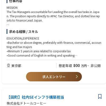
仕事内容
MISSION
The Tax Manageris accountable for Leading the overall tax tasks in Japa
n. The position reports directly to APAC Tax Director, and dotted line rep
orts to Finance Lead Japan.
MAINRESPONSIBILITIES
求める経験 / スキル
Tax Compliance and Tax Reporting
•Execute and monitor external tax compliance and tax reporting
EDUCATION,EXPERIENCE
•Execute and monitor internal tax reporting, forecast and analysis, as we
•Bachelor or above degree, preferably with finance, commercial, accoun
ll as tax provision
ting and tax majors
•Provide day-to-day tax related advisory
•Minimum 5 years in area related to corporate tax
•Lead the tax planning projects and tax risks management
•Good command of English in writing and speaking
•Support regional tax projects implementation in Japan, when needed
•SAP knowledge
•Manage routine TP documentation
•CPA or other professional qualifications preferred
800
東京都
想定年収
非公開
万円
~
求人エントリー
【田町】社内SEインフラ構築担当
株式会社ドトールコーヒー