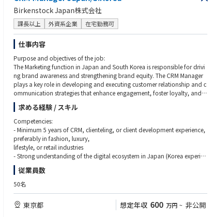
・関係者を巻き込みながら、TSM領域の実行力向上をリード
●Manager相当
Birkenstock Japan株式会社
・チームリードまたはプロジェクト責任者として、担当領域の施策を推
●Directorとしての期待役割
進したご経験
課長以上
外資系企業
在宅勤務可
・TSM領域全体の戦略設計および実行責任
・複数ステークホルダーと連携し、業務改善・標準化・プロセス設計を
・複数チーム・複数機能を横断した組織マネジメントおよび意思決定
リードしたご経験
仕事内容
・経営層・HQ・グローバルステークホルダーとの連携、経営レベルの
●Director相当
意思決定への関与
Purpose and objectives of the job:
・組織マネジメントまたは複数チームを横断した統括経験
・組織変革フェーズにおける中核人材として、IT Serviceを支える仕組
The Marketing function in Japan and South Korea is responsible for drivi
・IT組織変革、戦略策定、経営層へのレポーティング、意思決定への関
み・組織能力の高度化を統括
ng brand awareness and strengthening brand equity. The CRM Manager
与経験
plays a key role in developing and executing customer relationship and c
・グローバル環境における組織横断プロジェクトのリード経験
ommunication strategies that enhance engagement, foster loyalty, and i
ncrease customer lifetime value.
求める経験 / スキル
This role works closely with E-commerce and Retail teams (DTC team) to
Competencies:
implement CRM programs, campaigns, and personalized customer expe
- Minimum 5 years of CRM, clienteling, or client development experience,
riences across both online and offline channels. The position also overse
preferably in fashion, luxury,
es customer data management, ensuring accuracy, integrity, and effectiv
lifestyle, or retail industries
e utilization to support business growth.
- Strong understanding of the digital ecosystem in Japan (Korea experien
ce is a plus)
従業員数
Tasks and accountabilities:
- Strong analytical mindset with attention to detail and customer insights
< CRM Strategy & Planning >
- Ability to manage complexity across multiple business models and stak
50名
- Lead collaboration with the DTC team to enhance CRM systems and su
eholders
pport online, offline, and omnichannel initiatives.
(Stakeholder Collaboration: Drive smooth collaboration and alignment
600
東京都
想定年収
非公開
万円
~
- Drive customer retention, reactivation, and loyalty programs tailored to
with related departments,
local market needs.
including Digital Marketing, Sales, Retail Operations, and IT)