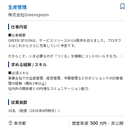
生産管理
株式会社Greenspoon
仕事内容
■仕事概要
GREEN SPOONは、サービスリリースから6周年を迎えました。プロダク
トはこれからさらに充実していく予定です。
だからこそ、いま必要なのが「つくる」を精緻にコントロールする力。
最適な生産量も、生産スケジュールも、商品のリリース計画も。事業の成
求める経験 / スキル
長に合わせて、ちゃんと設計していく必要があります。
その重要なポジションを担っていただきます。
■必須スキル
事業会社での生産管理、経営管理、予算管理などのポジションでの計数管
このポジションの魅力
理の経験（概ね3年以上）
生産管理は、事業を支えるインフラであり、できて当たり前とされがちな
社内外の関係者との円滑なコミュニケーション能力
領域です。
細かな調整や数字との向き合い、全体最適の判断など、高い専門性が求め
■歓迎スキル
従業員数
られる一方で、その重要性が十分に評価されない、裁量が持てないといっ
自社工場を有しないメーカーでの生産管理または工場管理経験
た環境に課題を感じている方も多いと思います。
原価計算の経験
30名
（程度（2026年4月時点））
生産管理、在庫管理などの各種管理システムの導入または運用経験
GREEN SPOONでは、SCM・生産管理の重要性が経営レベルで理解されて
生産管理以外の領域で幅広くSCM経験の経験または興味がある方
500
東京都
想定年収
非公開
万円
~
おり、根拠をもとにした判断であれば、大きな裁量を持って意思決定がで
きます。