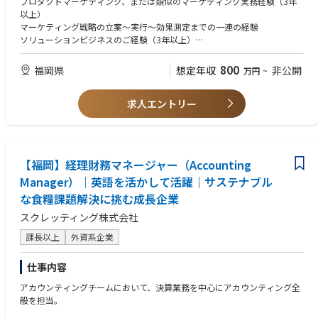
プロダクトマーケティング、または類似のマーケティング実務経験（3年
・部下数名のマネジメント
以上）
*開発においてはノルウェー本国とのディスカッションを含む
マーケティング戦略の立案～実行～効果測定までの一連の経験
ソリューションビジネスのご経験（3年以上）
英語：中級～上級
ピープルマネジメント経験（3年以上）
800
福岡県
想定年収
非公開
万円
~
【歓迎】
求人エントリー
MBA取得者
【福岡】経理財務マネージャー（Accounting
Manager）｜英語を活かして活躍｜サステナブル
な食糧課題解決に挑む成長企業
スクレッティング株式会社
課長以上
外資系企業
仕事内容
アカウンティングチームにおいて、決算業務を中心にアカウンティング全
般を担当。