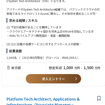
t/System Tech Architecture（STA）となります。
ョナルが世界中におり、相互に協力しながらプロジェクトを遂行するチー
ERP
ムワークのカルチャーの中で、継続的に学ぶことができるトレーニングプ
デジタルマーケティング
アバナードのSystem Tech Architecture組織では、パブリッククラウドの代
ログラムやキャリアアドバイザー制度を活用しながら、新たなキャリアを
Data & Analytics
表格であるマイクロソフトAzureに関与し、その技術を極めることが可能
進んでいただくことができます。
AI
な環境が整っています。 グローバルに在籍しているマイクロソフト技術の
BI
求める経験 / スキル
エキスパートと意見を交換しながら、自己研鑽を深め、様々な業種のお客
チームワーク、新たなテクノロジーの習得を通じて、クライアントの問題
RPA
様の難問を解決することができます。これは、マーケットで高く評価され
(1) 下記の経験があることを期待しています
解決に応えるアバナードは、その先で私達の仕事の結果、人の働き方、コ
IoT
るAzureアーキテクトとして活躍し、さらなるキャリアを築くための絶好
・クラウドとアーキテクチャ設計を将来上述のRoleを目指している方
ミュニケーションやコラボレーションなど真のヒューマンインパクトをも
のポジションです。
・Web/モバイルアプリ開発設計・実装・展開経験
たらせることができるかを原動力に日々活躍しています。
このロールはアプリケーションアーキテクトとして、クライアントのニー
(2) (1)に記載の各種サービスに対するプリセールスの経験
アバナードのインクルージョン＆ダイバーシティ（I&D）に関する情報は
ズや課題を解決策に変換し、ビジョンの創出、クラウドシステム・アプリ
（例）顧客向けの提案やプロジェクトの組成
こちらをご覧ください。
従業員数
ケーションやGenAI活用を含むアーキテクチャ評価、技術選定、見積もり
https://www.avanade.com/ja-jp/about/responsible-business
をサポートします。
(3) リーダーシップのご経験
1,600名
（（2025年8月現在）グローバル：約60,000人）
（例）
＊＊
【具体的な業務内容】
- プロジェクト管理、チーム管理
1,000
1,500
東京都
想定年収
万円
~
万円
・クラウドベースのソリューションを設計する
- 社内外のステークホルダーとの折衝
アバナードではグローバルレベルで以下を共通のテーマに持ち、日々業務
・クラウドアーキテクチャを設計し、ソリューションを開発するための計
- 部下の人事評価を含む管理職業務
に取り組んでおります。
画と仕様を策定する
・Create a future for our people that focuses on:
求人エントリー
・マネージャーやエンジニアと協力し、新しいクラウドベースのサービ
(4) その他
- Expanding your thinking
ス、アプリケーション、ソリューションの仕様を開発する
- 日本語が母国語でない方は、ビジネスレベルの日本語能力（JLPT:N1）
- Experimenting courageously
・クラウド管理プラットフォームの展開を推進し、その性能を評価し、改
- Officeアプリケーション（Word, Excel, PowerPoint等）を使用した各種
- Learning and pivoting
善を実施する
資料の作成、レビュー経験
・Inspire greatness in our people by:
・ビジネスの問題に対するITアーキテクチャ（統合プロセス、アプリケー
Platform Tech Architect, Applications &
- Empowering every voice
ション、データ、技術）ソリューションを、企業アーキテクチャの方向性
- Encouraging boldness
Infrastructure（Associate Manager ~