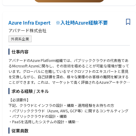
ら運用まで一貫して対応）
(3) その他
・日本語が母国語でない方は、ビジネスレベルの日本語能力（JLPT:N1）
＜Manager＞
・Officeアプリケーション（Word, Excel, PowerPoint等）を使用した各種
・Microsoft Azureの専門家チームをリードし、プロジェクト目標達成のた
Azure Infra Expert ※入社時Azure経験不要
資料の作成経験
めの指導とサポートを提供
アバナード株式会社
・Microsoft Azure領域全般に関するITコンサルティングの提供
＜Manager＞
・マネージャーやリーダーの役割でMicrosoft Azureを中心とした各種プロ
(1) 下記のいずれかまたは複数の経験
外資系企業
ジェクトへリーダーシップとして参加し、ポジティブなチーム環境を構築
・上流から下流まで全てをハンズオンで実施（顧客との折衝、要件定義、
（例）
仕事内容
設計、構築、運用保守など）
・パブリッククラウド（Azure, AWS, GCP等）に関する、顧客課題解決、
・チームのパフォーマンスとプロジェクト成果を向上させる戦略の開発お
アバナードのAzure Platform組織では、パブリッククラウドの代表格であ
コンサルティング経験
よび推進
るMicrosoft Azureに関与し、その技術を極めることが可能な環境が整って
・パブリッククラウドの要件定義、設計・構築
・プロジェクトの計画、実行、および納品を管理し、期限内かつ予算内で
います。グローバルに在籍しているマイクロソフトのエキスパートと意見
・PaaSを活用したシステムの設計・構築
完了
を交換しながら、自己研鑽を深め、様々な業種のお客様の難問を解決する
・オンプレミスまたはプライベートクラウド環境のインフラの設計・構築
・プリセールス活動を通じて顧客のニーズを理解し、最適なクラウドソリ
ことができます。これは、マーケットで高く評価されるAzureアーキテク
等
ューションを提案
トとしてのキャリアを築くための絶好のポジションです。これまでにAzur
求める経験 / スキル
・顧客と関係を構築し、ビジネスの成長を支援
e以外のクラウド（AWS、GCP等）を主に経験された方も、既存の知識を
(2) (1)に記載の各種サービスに対するプリセールスの経験
・顧客の経営層（CxOクラス）と折衝し、戦略的提案を実施
活かしながら新たな挑戦をすることが可能です。
【必須要件】
・社員教育をリードし、チームのスキルアップを目的とした継続的な学習
（例）
下記、クラウドとインフラの設計・構築・運用経験をお持ちの方
と成長を促進
【具体的な業務内容】
・顧客向けの提案やプロジェクトの組成
・パブリッククラウド（Azure, AWS, GCP等）に関するコンサルティング
・所属する組織の運営に参加し、組織内の各種課題への取り組み
・Microsoft Azureを活用したクラウドシステムの提案から設計、構築、導
・顧客との継続的な友好関係の構築
・パブリッククラウドの設計・構築
入までを含めた、各種プロジェクトへの参加
・社内ステークホルダーとの技術的なディスカッション
・PaaSを活用したシステムの設計・構築
【アバナードで働くことの魅力】
・リードまたはサブリードとして、プロジェクト管理に携わる（プロジェ
・顧客向けの商材開発、販売運用
・オンプレミスまたはプライベートクラウド環境のインフラの設計・構築
従業員数
・マイクロソフトテクノロジーを活用したソリューションを展開するリー
クトによる）
等
ディングカンパニーで働くこと