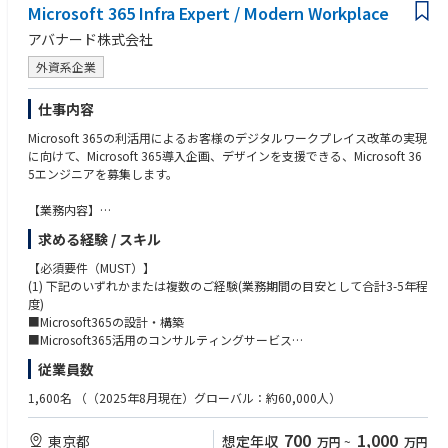
Microsoft 365 Infra Expert / Modern Workplace
例: 社内FAQを解決するチャットボットを作成し、社員が質問すると回答
【案件例】
を提供。​
アバナード株式会社
製造業、エネルギー、金融、公共領域等の広範囲の様々な顧客に対して、
Viva Connections を利用したM365アプリ機能の提供​
以下の業務・システム変革を支援します。
外資系企業
・Power Automateを利用した自動化：Teamsでのアクションに基づいて
DX中期計画、BPR支援、ERP支援、プロジェクト企画支援、要件定義・調
自動的に他の操作を実行。​
達支援、システムデザイン、開発・構築支援、技術アドバイス、ＰＭＯ、
例: 特定のキーワードが含まれるメッセージが投稿された場合に、管理
仕事内容
経営戦略 など
者へ通知。
Microsoft 365の利活用によるお客様のデジタルワークプレイス改革の実現
に向けて、Microsoft 365導入企画、デザインを支援できる、Microsoft 36
～プロジェクトマネージャー・リード候補～
【当社について】
5エンジニアを募集します。
プロジェクトマネージャー/プロジェクトリーダー、またはその候補とし
大規模プロジェクトで、戦略立案・企画から開発、運用保守まで、上流か
て、下記の役割を担って頂きます。
ら下流までを一気通貫で対応し得る企業基盤があります。
【業務内容】
主に、構築設計における品質／スケジュール／コスト管理およびマネジメ
最先端の技術に触れる機会も多く、世界中のエンジニアと交流して、自己
Microsoftの主力クラウドサービスのひとつであるMicrosoft 365導入、利
ント業務とプロジェクトチームの管理を行って頂きます。プロジェクトフ
求める経験 / スキル
研鑽に励むメンバーが多くいる当社では、技術に優れたエンジニアxかつ
活用戦略の立案サービスを幅広い業種のお客様に提供しています。
ェーズによっては、要件定義、基本設計等の上流工程からご対応頂く場合
お客様に寄り添うコンサルタントというハイブリッド人材を育てていま
Microsoft 365エンジニアは要件定義、設計・構築、移行、定着化工程の推
【必須要件（MUST）】
もございます。また、新規、または既存顧客に対する提案活動にもご参加
す。
進までの業務を担います。
(1) 下記のいずれかまたは複数のご経験(業務期間の目安として合計3-5年程
頂くこともございます。
お客様の業務に関する課題に対して、Microsoft 365（Teams、生成AIのCo
度)
【マイクロソフトテクノロジーに関する卓越した専門知識】
pilot for Microsoft 365など）を用いた解決案を提案、実装などの業務に携
■Microsoft365の設計・構築
・ビジネスプロセス要件に基づくアプリケーション設計
・Microsoft Partner of the Year（年間最優秀マイクロソフト・パートナー
わっていただきます。
■Microsoft365活用のコンサルティングサービス
・アプリケーションと技術アーキテクチャの構成と設計
賞）を14回受賞
■AzureAD、Active Directoryを利用した認証基盤の設計・構築
・パフォーマンス目標に合わせたカスタムコンポーネントの開発
従業員数
・マイクロソフト・テクノロジー認定取得者24,000人以上
■上流工程
■クライアントPC、モバイルデバイス、VDIなどのクライアント環境の設
・メソドロジーに沿ったプロセスステップの実行
・マイクロソフト・パートナー賞を90回以上受賞
・Microsoft 365導入プロジェクトの要件定義
計・構築
・テストで発見された欠陥やパフォーマンス問題の修正
1,600名
（（2025年8月現在）グローバル：約60,000人）
・17のゴールド・コンピテンシー "
・Copilot for Microsoft 365など新サービスのPoC、利活用支援
■MECM、Intuneを利用したデバイス管理基盤の設計・構築
・技術的なサポートの提供
・Windows最新バージョンの展開プロセス立案、展開環境構築支援
■Microsoft365用Powershellを使ったスクリプトの設計・開発
700
1,000
東京都
想定年収
万円
~
万円
■Teams の通話・会議インフラ（QoS、Direct Routing、Calling Plan）