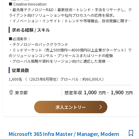
・建設業界：AI技術を活用した業務高度化プロジェクト推進
■ Creative Innovation
・不動産業界：AI／DX戦略ロードマップ策定支援
・最先端テクノロジーR&D：最新技術・トレンド・手法をリサーチし、ク
・流通・小売業界：データ分析自動化およびプロンプト活用研修設計支援
ライアント向けソリューションや社内プロセスへの応用を探求。
・製薬・日用品業界：マーケティングデータ分析（GA活用）支援
・イノベーション・インサイト：トレンドや市場機会、技術発展に関する
データを収集・分析し、リーダーシップメッセージを発信。社内外へのイ
▼本ポジションの魅力
求める経験 / スキル
ノベーション情報発信や、リージョン横断のネットワーク構築による知
・経営層直下の裁量と影響力
識・アイデア共有を推進。
■必須条件：
-部門横断での事業推進/組織戦略立案に関与でき、経営レイヤーと並走す
・クライアント・イノベーション：クライアントと直接連携し、イノベー
・テクノロジーのバックグラウンド
るポジションです。
ション機会を創出。革新的ソリューション導入の専門知識を提供。
・ミッドマーケット（売上500億円～4000億円以上企業がターゲット）で
・高難易度/大規模PJをリード
・テクノロジーR&D：新しいアイデアやプロトタイプの検証・開発。
のソリューションコンサル・プリセールスまたはリードの経験
-億円規模/100人月超のプロジェクトなど、社会的インパクトの大きい案
・グローバル戦略や資料をリージョン向けに適応した実績
件に関与可能。
■ Incubation & Platforms
・データ分析を通じた意思決定支援の経験
・組織成長を牽引するミッション
従業員数
・ソリューション・イノベーション：クライアントソリューションにイノ
・組織内外の複数レベルのステークホルダーとの連携経験
-マネージャー層を束ね、次世代リーダー育成やチーム拡大にも寄与できる
ベーションを組み込み、新しいソリューションをインキュベート。顧客価
・マーケットの動向を理解し、ポートフォリオの実行・調整に活かせる知
1,600名
（（2025年8月現在）グローバル：約60,000人）
環境です。
値を高め、市場トレンドに即応。
識
・多様な業界×技術領域へのアプローチ
・プラットフォーム・イノベーション：ミッドマーケット向けに、再現可
-通信/製造/金融/小売など多様なクライアントを対象に、DX構想/AI/クラ
1,000
1,900
東京都
想定年収
万円
~
万円
能でコスト効率の高い革新的プラットフォーム製品を開発。
ウドなど幅広いテーマを推進
■ Strategic Innovation Programs
求人エントリー
・イノベーション・マネジメント：特定のイノベーション施策をリード
し、クロスファンクショナルチームと協働。最新技術、プロセス改善、製
品開発に関するプロジェクトを推進。
【このポジションの魅力】
Microsoft 365 Infra Master / Manager, Modern
・世界規模でのアバナードイノベーションネットワークに参加し、最先端