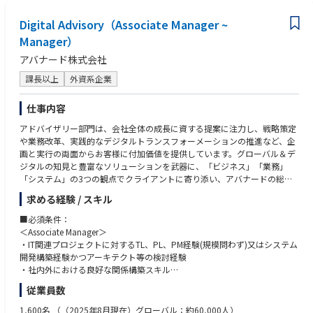
● クラウドを利用したシステムの構築経験。
アバナードには、あなたがお持ちの優れた知見を遺憾なく発揮できる環境
■求められる人物像
Digital Advisory（Associate Manager ~
● Azureのデータプラットフォームサービス群(以下)いずれかを使用した
だけではなく、先進的な技術を活用した新たな経験やテクノロジーに対す
￣￣￣￣￣￣￣￣￣￣￣￣
システムの構築経験。
Manager）
る強い情熱を満たすことができるトレーニングプログラムなど、プロフェ
分析的で好奇心旺盛、アジャイル
-Azure SQL Database
ッショナルとしての更なる成長を遂げることができる数多くの機会が存在
アバナード株式会社
チームプレイヤーでコミュニケーション能力が高い
-Azure Synapse Analytics（旧SQL Data Warehouse）
します。
問題解決能力があり、忍耐強く品質を重視する
-Azure Cosmos DB
課長以上
外資系企業
自己動機付けができる
-Azure Databricks
アバナードは、インクルージョン＆ダイバーシティ（I&D）の文化の醸成
革新的なマインドセットを持つ
-Azure HDInsight
に力を注ぎ、この多様性を通じて、革新性や創造性を培い、クライアント
仕事内容
-Azure Analysis Services
や社会に貢献しています。豊富な経験を持つ60,000人以上のプロフェッシ
■アバナードで働くことの魅力
-Azure Stream Analytics
アドバイザリー部門は、会社全体の成長に資する提案に注力し、戦略策定
ョナルが世界中におり、相互に協力しながらプロジェクトを遂行するチー
￣￣￣￣￣￣￣￣￣￣￣￣
-Azure Data Lake Storage
や業務改革、実践的なデジタルトランスフォーメーションの推進など、企
ムワークのカルチャーの中で、継続的に学ぶことができるトレーニングプ
マイクロソフトテクノロジーを活用したソリューションを展開するリーデ
-Azure Data Factory
画と実行の両面からお客様に付加価値を提供しています。グローバル＆デ
ログラムやキャリアアドバイザー制度を活用しながら、新たなキャリアを
ィングカンパニーで働くこと
● SQL Server の機能(以下)いずれかを使用したシステムの構築経験。
ジタルの知見と豊富なソリューションを武器に、「ビジネス」「業務」
進んでいただくことができます。
19度目のマイクロソフト グローバル SI パートナー アワードを受賞（2023
-Database Engine
「システム」の3つの観点でクライアントに寄り添い、アバナードの総合
年）
-Integration Services
力でお客様の成長に大きく貢献します。
チームワーク、新たなテクノロジーの習得を通じて、クライアントの問題
充実したトレーニングプログラム（年間80時間以上、認定資格取得への支
求める経験 / スキル
-Analysis Services
解決に応えるアバナードは、その先で私達の仕事の結果、人の働き方、コ
援）
-Master Data Services
コンサルタントとして、当社の持つ最先端のデジタル領域の知識・技術・
■必須条件：
ミュニケーションやコラボレーションなど真のヒューマンインパクトをも
テクノロジーやスキル向上のための豊富なグローバルリソースの活用
● LambdaおよびKappaアーキテクチャパターンに関する知識。
経験を掛け合わせ、クライアントに対し斬新かつ最適な提案や解決方法を
＜Associate Manager＞
たらせることができるかを原動力に日々活躍しています。
全ての社員のキャリアを支援するキャリアアドバイザー制度
● アジャイル・スクラム開発の経験。
提示し、さらには新しいマーケットやビジネスの創出までをサポートして
・IT関連プロジェクトに対するTL、PL、PM経験(規模問わず)又はシステム
風通しが良く、チームワークで仕事を進められる環境
● Visual Studio/SQL Management Studio/Synapse Studio/R Studioなど
頂きます。ビジネスとテクノロジー双方においての知見が必要とされるた
開発構築経験かつアーキテクト等の検討経験
アバナードのインクルージョン＆ダイバーシティ（I&D）に関する情報は
各種データプラットフォーム開発ツールの使用経験。
め、大きな裁量を持ちながら更なる成長ができる環境です。
・社内外における良好な関係構築スキル
こちらをご覧ください。
■活躍している人々
● Git、Azure DevOpsの使用経験。
・クライアントフェイシング経験
https://www.avanade.com/ja-jp/about/responsible-business
￣￣￣￣￣￣￣￣￣￣￣￣
● Microsoft /Data Engineering/Azure Developer資格保有者。
従業員数
■具体的な業務内容：
・SIer／コンサルファーム／事業会社での一通りのプロジェクト遂行経験
弊社は多様性を尊重するカルチャーを有していますが、活躍されている
● Snowflake (Stage、Snow pipe、Taskの使用)、Teradata、Netezza等 D
＜Associate Manager＞
（顧客課題ヒアリング、データ分析、打ち手の検討、ドキュメント作成）
＊＊
1,600名
（（2025年8月現在）グローバル：約60,000人）
方々には以下のような共通点があります。