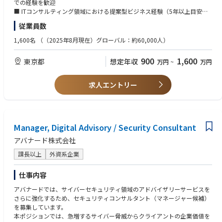
■主な業務内容
での経験を歓迎
策定
■M365の運用
・担当業界・アカウントにおける 経営／事業／IT課題の探索
■ ITコンサルティング領域における提案型ビジネス経験（5年以上目安）
・会社の統合、分割に伴うMicrosoft 365の移行計画立案、および移行の実
■Exchange Server、SharePoint ServerなどのICT基盤、及びそのシステム
・クライアントへのヒアリングを通じた課題定義・仮説構築
■ クライアント課題を起点とした提案および受注の実績
施
基盤となるWindows Server、SQL Serverなどの要件定義・設計・構築
従業員数
・課題に基づくソリューション構想および提案ストーリー設計
■ 経営層／意思決定者（CxO・事業責任者等）との折衝経験
■MIM(または同様のID管理製品)の要件定義・設計・構築
・提案資料作成およびクライアントとのディスカッションリード
■ PowerPoint 等による論理的な提案資料作成能力
1,600名
（（2025年8月現在）グローバル：約60,000人）
・社内外ステークホルダーを巻き込んだ提案推進
(2)その他
・契約条件の整理、交渉、クロージングまでのプロセス管理
【歓迎要件】
900
1,600
■下記いずれかの資格保有者（現在有効な資格に限る）
東京都
想定年収
万円
~
万円
・成果創出に対するオーナーシップを持つ
■ 戦略／業務／ITコンサルティングファームでの実務経験
- マイクロソフト認定資格資格
※受注後のデリバリー責任は必須ではありませんが、案件全体像を理解し
■ プロフェッショナルサービス領域における営業経験
- IPA情報処理技術者（プロジェクトマネージャー）
たうえでの関与・伴走を歓迎します。
■ 特定業界（金融、公共、製造、エネルギー等）に関する深い知見
求人エントリー
- PMP
■ プロジェクトマネジメント経験
■業務での英語によるコミュニケーション経験（電話・TV会議可能なレベ
■評価・報酬制度
■ 英語を用いた業務コミュニケーション経験
ル）
・固定給＋成果連動型インセンティブ による報酬体系
（メール、会議ファシリテーション、資料作成 等）
・受注・ビジネス創出の成果が、個人評価・報酬に明確に反映される仕組
【求める人物像】
み
Manager, Digital Advisory / Security Consultant
【求める人物像】
■提案活動や案件の受注から、要件定義・設計・開発・導入まで一貫して
・コンサルティングファームとは異なり、「考えた価値を、ビジネス成果
■ 「売る」よりも、課題を「考え、解き、創り出す」ことに価値を見いだ
アバナード株式会社
携わってきた方
として取り切る人が報われる」 評価設計
せる方
■仕事の規模、役割、新しい技術などに対して、継続的に挑戦していきた
■ 分業体制に依存せず、構想から実行まで一気通貫で成果創出にコミット
課長以上
外資系企業
い方
できる方
■積極的に顧客を導いていくマインドを持ち、行動を起こせる方
■ 成果と報酬が連動する環境で、自身の市場価値を高めながら成長してい
仕事内容
■コンプライアンスを遵守し、メンバーの安全、安心に配慮できる方
きたい方
■周りのメンバーに対して新しい技術や知識を共有してお互いを高めあえ
アバナードでは、サイバーセキュリティ領域のアドバイザリーサービスを
■ クライアントの意思決定に影響を与え、価値ある変革を後押しすること
る方
さらに強化するため、セキュリティコンサルタント（マネージャー候補）
にやりがいを感じる方
■年齢、性別、国籍、立場等に関係なく他者に対して常に尊敬の念を持ち
を募集しています。
つつ、自身の意見を出せる方
本ポジションでは、急増するサイバー脅威からクライアントの企業価値を
■プロジェクトのファイナンス、スコープ、リソースなどのマネジメント