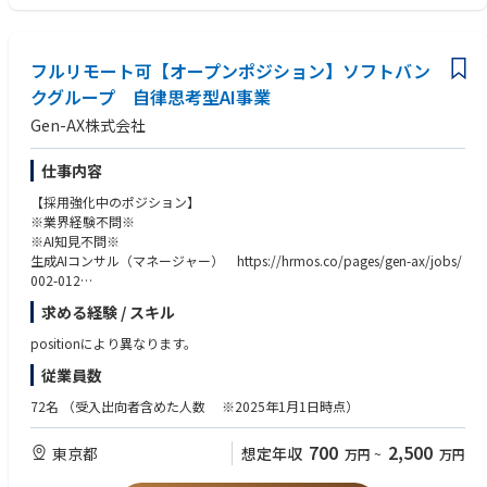
■人財開発
・主体的に課題を抽出して提案していくスタンスがある方
・DX人材育成方針策定支援・育成プログラム提供
・英語がビジネスレベルにおいて不自由なく使いこなせるレベルの方
【取り組み事例】
フルリモート可【オープンポジション】ソフトバン
【歓迎要件】
■DX/ITコンサルティング
・IT化構想・企画プロジェクト、BPRプロジェクト、業務システム導入プ
クグループ 自律思考型AI事業
・製造業 スマートファクトリー化推進支援
ロジェクトなどのコンサルティング業務経験
Gen-AX株式会社
売上高数兆円を超える大手製造業にて、製造工程の自動化を実現するため
・RPA・OCR・ノーコード開発ツールなどDXを促進するツールの導入・活
のスマートファクトリー化プロジェクトを支援。各種業務の将来構想策定
用経験
～ITソリューション導入支援～実行定着化支援の他、データマネジメント
・特定スキルをお持ちの方（EA、BPMなど)
仕事内容
構想策定等まで幅広く支援。
・特定資格をお持ちの方（PMP、応用情報処理試験など)
【採用強化中のポジション】
・英語がビジネスレベルにおいて不自由なく使いこなせるレベルの方
※業界経験不問※
■人財開発
※AI知見不問※
・情報通信業 DX人材育成支
生成AIコンサル（マネージャー） https://hrmos.co/pages/gen-ax/jobs/
DXを推進できる人材を育成するための研修プログラムの開発及び社員研修
002-012
を実施。
生成AIコンサル（スタッフ） https://hrmos.co/pages/gen-ax/jobs/002-
短期的な研修だけでなく中長期にわたる育成プログラム開発を支援。
求める経験 / スキル
011
■ビジネスコンサルティング
positionにより異なります。
■募集背景
・製造業 全社業務改革支援
従業員数
現在コンサル組織5名
市場における競争力強化のため全社での業務再構築を支援。販売・購買・
取引先の大手クライアント30社超え、外部委託サービスを利用しながら進
生産・物流・財務会計といった幅広い領域で、業務分析～課題抽出～ある
72名
（受入出向者含めた人数 ※2025年1月1日時点）
めているので、一緒にクライアントの課題解決をしていただける方を採用
べき業務設計～改革の実行推進を支援。
しています。
700
2,500
東京都
想定年収
万円
~
万円
＜部門の特徴＞
■コンサル組織の方々の入社理由
「変革」を創り出すプロフェッショナル集団です。