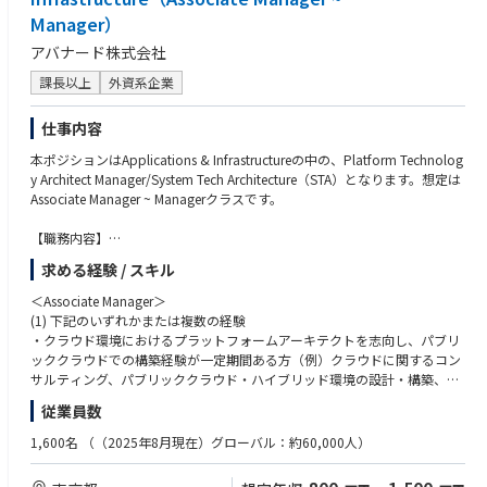
と基準に沿って設計・開発する
- Celebrating progress
Manager）
・内部および外部（クライアント）の期待に応えるか、それを超えるソフ
・Accelerate the impact of our people by:
トウェア資産の設計、開発、強化を行う機能横断型開発チームの監督・管
アバナード株式会社
- Amazing the client
理を行う
- Prioritizing what matters
課長以上
外資系企業
・チームメンバーにコーチング、メンタリング、モチベーションを与え、
- Acting as one
積極的な行動とその業務への責任を持たせる
・責任、品質、コミットメント、成長、革新を促進する環境を創出し、必
仕事内容
要に応じて販売プロセスをサポートする
本ポジションはApplications & Infrastructureの中の、Platform Technolog
y Architect Manager/System Tech Architecture（STA）となります。想定は
【アバナードで働くことの魅力】
Associate Manager ~ Managerクラスです。
・マイクロソフトテクノロジーを活用したソリューションを展開するリー
ディングカンパニーで働くこと
【職務内容】
・19度目のマイクロソフト グローバル SI パートナー アワードを受賞（20
アバナードのSystem Tech Architecture組織では、パブリッククラウドの代
24年）
求める経験 / スキル
表格であるマイクロソフトAzureに関与し、その技術を極めることが可能
・充実したトレーニングプログラム（年間80時間以上、認定資格取得への
な環境が整っています。 グローバルに在籍しているマイクロソフト技術の
支援）
＜Associate Manager＞
エキスパートと意見を交換しながら、自己研鑽を深め、様々な業種のお客
・テクノロジーやスキル向上のための豊富なグローバルリソースの活用
(1) 下記のいずれかまたは複数の経験
様の難問を解決することができます。これは、マーケットで高く評価され
・全ての社員のキャリアを支援するキャリアアドバイザー制度
・クラウド環境におけるプラットフォームアーキテクトを志向し、パブリ
るAzureアーキテクトとして活躍し、さらなるキャリアを築くための絶好
・風通しが良く、チームワークで仕事を進められる環境
ッククラウドでの構築経験が一定期間ある方（例）クラウドに関するコン
のポジションです。
サルティング、パブリッククラウド・ハイブリッド環境の設計・構築、Pa
＊＊
aS/SaaSを活用したシステムの設計・構築、オンプレミスまたはプライベ
従業員数
【主な役割】
ートクラウド環境の設計・構築、アプリケーションを考慮したクラウドネ
プラットフォームテクノロジーアーキテクトとして、クライアントのニー
アバナードには、あなたがお持ちの優れた知見を遺憾なく発揮できる環境
イティブ環境の設計・構築等
1,600名
（（2025年8月現在）グローバル：約60,000人）
ズや課題を解決策に変換し、ビジョンの創出、クラウドシステム・GenAI
だけではなく、先進的な技術を活用した新たな経験やテクノロジーに対す
・Windows/Linux OSおよびミドルウェアのアーキテクチャ策定・実装・
活用を活用するためのプラットフォームアーキテクチャ評価、技術選定、
る強い情熱を満たすことができるトレーニングプログラムなど、プロフェ
展開の経験