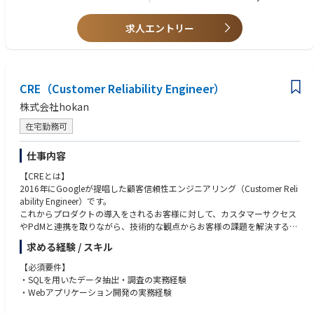
【活躍している人々】
■設計、構築、移行
■Teams Rooms（会議室向けシステム）の基本機能
弊社は多様性を尊重するカルチャーを有していますが、活躍されている
・Microsoft 365の各サービスの設計、構築
求人エントリー
方々には以下のような共通点があります。
・各種データの移行
(2)リーダー業務として下記のいずれかまたは複数のご経験(業務期間の目
Generative AIやMicrosoft 365 Copilotなど、最新のテクノロジーへの関
・ユーザー展開、定着計画の検討、実施
安として合計1-3年程度)
心・好奇心が強い
■プロジェクト管理（スコープ管理、変更管理、進捗管理、品質管理、コ
大規模案件や自分で手を動かして技術に触れることが好き
■プリセールス・提案
スト管理、リスク管理など、一部でも可）
Microsoftテクノロジーを追求したい
・提案ソリューションの検討
CRE（Customer Reliability Engineer）
■チーム管理（チームビルディング、メンバーの勤怠管理、コーチング、
ITコンサルティングも開発も経験したい
・提案書作成
メンタリングなど）
株式会社hokan
世界最大のMicrosoftエンジニアコミュニティに属し、ナレッジを共有して
■社内外のステークホルダーとの折衝業務
働いている
【ソリューション実績】
在宅勤務可
・Microsoft365(Teams, Exchange Online, Sharepoint) ​
(3) その他
・Copilot for Microsoft 365
■日本語が母国語でない方は、日本語がビジネスレベルであること（JLP
仕事内容
【Team Strategy】
・Active Directory、AD Connect、Azure Virtual Desktop​
T:N1が目安）
・IT知識を高め、明確な答えを導きながら、ビジネス・業務・システムの
・Entra ID, Intune, Defender、MECM/MCM/SCCM
【CREとは】
■Officeアプリケーション（Word, Excel, PowerPoint等）を用いた各種資
在り方を導きます。
・Exchange Online, Teams
2016年にGoogleが提唱した顧客信頼性エンジニアリング（Customer Reli
料作成
・プライム案件を中心に、様々な業界、IT領域にアプローチしていきま
・SharePoint Online, OneDrive for Business
ability Engineer）です。
す。
・Vivaシリーズ
これからプロダクトの導入をされるお客様に対して、カスタマーサクセス
【歓迎要件（WANT）】
・全体の底上げを図りつつ、各個人の得意な部分を伸ばしながら、新しい
・Windows 10/11 Enterprise, Configuration Manager
やPdMと連携を取りながら、技術的な観点からお客様の課題を解決するポ
(1)下記のいずれかまたは複数のご経験
ビジネスに繋げていきます。【Growth Opportunities for members】
・キッティング 、Autopilot​
ジションです。
■Microsoft365プロジェクトのPMO
求める経験 / スキル
・ITに関するコンサルティングの専門性・一気通貫でのシステム、業務の
・VMWare、Google WorkplaceからMicrosoft365への移行​
開発業務はもちろんのこと、顧客と直接対話し課題解決や事業推進に向け
■Microsoft365の運用
変革体験・高いプロジェクト管理能力・複数業界での案件経験・業界特化
・Microsoft 365 E5
て進めることができるため、エンジニアとカスタマーサポートの両方を兼
■Exchange Server、SharePoint ServerなどのICT基盤、及びそのシステム
【必須要件】
でのキャリアパス機会も提供可能・資格取得支援（PMP、IPA、ベンダー
ね備えたDXのスペシャリストでもあります。
基盤となるWindows Server、SQL Serverなどの要件定義・設計・構築
・SQLを用いたデータ抽出・調査の実務経験
資格等）
【プロジェクト実績】
■MIM(または同様のID管理製品)の要件定義・設計・構築
・Webアプリケーション開発の実務経験
・人材開発・育成を目的として常時450以上のプログラムを提供し、4半期
・Microsoft 365、Zscalerなどを利用したゼロトラスト環境の設計～構築
【職務内容】
■顧客向け提案(提案ソリューション選定、提案資料作成、顧客向けプレゼ
ごとに30から40の新しいコースをオープン・キャリアアドバイザー制度に
・日米欧の３つのMicrosoft 365テナントの統合の要件定義、実施