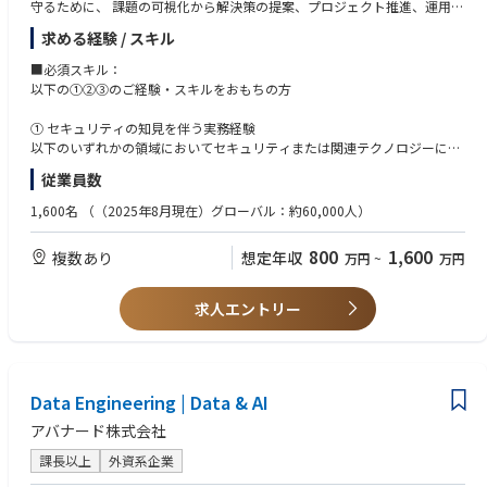
守るために、 課題の可視化から解決策の提案、プロジェクト推進、運用支
ができる方
援まで幅広く携わっていただきます。
■技術を駆使して顧客の課題解決を行った経験が有る方
求める経験 / スキル
特定領域に閉じずに広い分野に挑戦していただけるため、「専門性を高め
■顧客のエグゼクティブに対して信頼を勝ち取り価値を提供できる方（ま
たい」「新しい領域も学びながら成長したい」方に最適な環境です。
■必須スキル：
たは、そうなりたいと考えている方）
以下の①②③のご経験・スキルをおもちの方
【業務詳細】
担当プロジェクトに応じ、以下の業務をお任せします。
① セキュリティの知見を伴う実務経験
以下のいずれかの領域においてセキュリティまたは関連テクノロジーに実
【1】セキュリティコンサルティング
務で携わった経験がおありの方
従業員数
情報システム／セキュリティ課題やリスクの可視化
・セキュリティや IT システムに関するコンサルティング経験
解決策の検討・評価
- ITコンサル、セキュリティコンサル、セキュリティベンダーなど
1,600名
（（2025年8月現在）グローバル：約60,000人）
導入ロードマップの作成と提案
・セキュリティ、またはアプリケーション／クラウド／ネットワーク領域
ソリューション導入プロジェクトの推進
でのシステム開発経験
800
1,600
複数あり
想定年収
万円
~
万円
ベンダー選定・提案支援
・事業会社でのセキュリティまたは IT システムに関する運用経験
・エンジニア（ITアーキテクトなど）としての技術領域に関する専門経験
【2】内部統制支援
・技術領域に関するコンサルティング業務経験
求人エントリー
ポリシー・規定整備支援
ガバナンス構造設計支援
②SIプロジェクトにおける管理または推進の経験
職務分掌に伴う権限管理の見直し支援
- スコープ、進捗、品質、コスト、リスク、ステークホルダー管理など
のいずれかまたは複数の経験
【3】セキュリティ運用支援
Data Engineering | Data & AI
CSIRT／SOCなどの運用支援
③ビジネスレベルの日本語 （JLPT: N1程度）スキル
アバナード株式会社
セキュリティシステム運用の改善支援
課長以上
外資系企業
【4】デリバリー管理