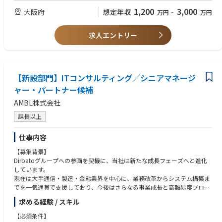
マップの策定 等
・CISA/CISM/CRISC 等情報セキュリティやITリスクマネジメントに関する
1,200
3,000
大阪府
想定年収
万円
~
万円
セキュリティ強化・運用・改善支援：セキュリティガバナンス強化、レッ
資格保有
ドチーム演習の実行、IR/CSIRT/SOC運用、ネットワーク・クラウド・O
・サイバーセキュリティ戦略・ポリシー策定やガバナンス体制整備の支援
S・ミドルウェアセキュリティ設計支援 等
経験
求人エントリー
・セキュリティ製品の導入・運用経験、CSIRT/SOC業務の経験
■サイバーセキュリティ業界：現状の課題と今後の展望
【現状の課題】
・攻撃の高度化・産業化：ランサムウェアやサプライチェーン攻撃、生成
AIの悪用により攻撃は低コスト・高頻度化。単体製品では限界があり、侵
【新設部門】ITコンサルティング／シニアマネージ
入前提の検知・対応力が競争力を左右。
ャー・パートナー候補
・クラウド前提で統制が不足：境界型防御だけでは不十分となり、ID/権
AMBL株式会社
限、ログ、設定不備を起点とするリスクが増大。技術とガバナンスの再設
計が必要。
課長以上
・規制/顧客要求で説明責任が拡大：規制対応や取引先要求、開示厳格化
により、実施内容と水準を説明できる体制が不可欠。セキュリティは経営
仕事内容
管理テーマへ。
・人材不足と運用疲弊：アラート過多、ツール乱立、属人化でSOC運用が
【募集背景】
疲弊。プロセス・自動化・組織設計を含む運用モデル刷新が急務。
Dirbatoグループへの参画を契機に、当社は新たな成長フェーズへと進化
しています。
【今後の展望（成長領域）
現在は大手通信・製造・金融業界を中心に、業務改革からシステム構築ま
・侵入前提のレジリエンス設計：防御に加え、侵害時の判断・復旧・再発
でを一気通貫で支援しており、今後はさらなる事業成長と高難易度プロジ
防止までをBCP/DRと統合。
ェクトの推進を担うリーダー層の強化を進めています。
・ゼロトラストの実装・定着：ID起点に端末・ネットワーク・データ・ロ
求める経験 / スキル
グを一貫設計し、運用改善まで担う力が重要。
その事業中核を担うシニアマネージャー・パートナー候補として、複数プ
【必須条件】
・KPI化と自動化の加速：MTTD/MTTR等を可視化し、SOARや生成AIで標