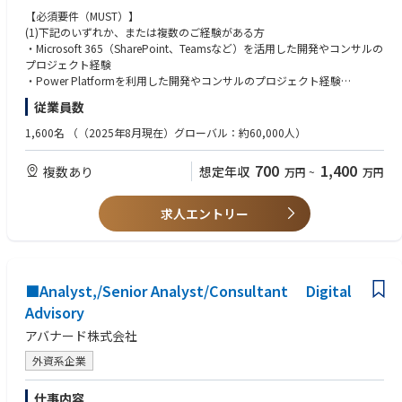
チームワーク、新たなテクノロジーの習得を通じて、クライアントの問題
【Microsoft 365とは】
【必須要件（MUST）】
解決に応えるアバナードは、その先で私達の仕事の結果、人の働き方、コ
Microsoft 365 とは、Microsoft が提供している、ユーザーがより多くのこ
(1)下記のいずれか、または複数のご経験がある方
ミュニケーションやコラボレーションなど真のヒューマンインパクトをも
とを達成できるように、革新的な Office アプリ、インテリジェントなクラ
・Microsoft 365（SharePoint、Teamsなど）を活用した開発やコンサルの
たらせることができるかを原動力に日々活躍しています。
ウド サービス、最高水準のセキュリティをひとつにまとめたソリューショ
プロジェクト経験
ンです。
・Power Platformを利用した開発やコンサルのプロジェクト経験
アバナードのインクルージョン＆ダイバーシティ（I&D）に関する情報は
・C#、Reactでのアプリ開発経験
こちらをご覧ください。
従業員数
【業務詳細】
https://www.avanade.com/ja-jp/about/responsible-business
SharePoint,Teamsなどの Microsoft 365のアプリ開発だけでなく、Power
(2) その他
1,600名
（（2025年8月現在）グローバル：約60,000人）
PlatformやMicrosoft 365 Copilotなどを拡張・統合したテクノロジーを軸
・日本語が母国語でない方は、日本語がビジネスレベルであること（JLP
＊＊
としたDX推進や市民開発、CoE設置、ガバナンス策定支援などのコンサル
T:N1が目安）
700
1,400
複数あり
想定年収
万円
~
万円
ティングを担当していただきます。以下のどの領域も、上流から下流の工
・Officeアプリケーション（Word, Excel, PowerPoint等）を用いた各種資
アバナードではグローバルレベルで以下を共通のテーマに持ち、日々業務
程まで経験を積むことができ、幅広いスキルを身に着けることが可能で
料作成
に取り組んでおります。
す。
・Create a future for our people that focuses on:
求人エントリー
【歓迎要件（WANT）】
- Expanding your thinking
■Power Platform 使用スキル：C#, JavaScript、PowerShell
・プロジェクトリード経験またはアプリアーキテクト経験
- Experimenting courageously
Power PlatformはMicrosoft 365を拡張するためのローコード/ノーコード
・DevOpsによる開発経験
- Learning and pivoting
開発ツール群で、業務プロセスの効率化に利用されます。​
・アジャイル開発経験
・Inspire greatness in our people by:
カスタマイズ例​
■Analyst,/Senior Analyst/Consultant Digital
・Azure Functions / Azure Logic Apps などの開発経験
- Empowering every voice
・業務アプリケーションの開発（Power Apps）：顧客情報管理アプリや
- Encouraging boldness
Advisory
設備点検アプリなど、デスクトップ・モバイルで利用可能な業務アプリを
【求める人物像】
- Celebrating progress
アバナード株式会社
作成。​
・Microsoft 365、SharePoint、Power Platform、Microsoft Graphなどの
・Accelerate the impact of our people by:
例: 契約書を登録し、承認処理を実施する。併せて契約書を一元管理す
製品に関する中級から上級のアプリケーション開発スキル
- Amazing the client
外資系企業
る。​
・Microsoft製品に関する最新の知識
- Prioritizing what matters
・プロセス自動化（Power Automate）：ワークフローやタスクを自動化
・顧客のプロセスと問題の理解とコミュニケーション能力
- Acting as one
仕事内容
する。​