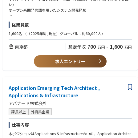
・構想策定・案件企画
い）
・案件立上げ支援
このロールはMicrosoftテクノロジーを活用したエンタープライズ向けソリ
オープン系開発言語を用いたシステム開発経験
ューションにおいて、基幹系レガシーシステムに対するモダナイゼーショ
【アバナードで働くことの魅力】
ンと最適化を推進します。現行システムの現状を評価し、最適なマイグレ
【歓迎（WANT）】
従業員数
・マイクロソフトテクノロジーを活用したソリューションを展開するリー
ーション手法を検討し、マイグレーション計画の立案を担当いただきま
PL1またはCOBOL開発・運用・保守経験
ディングカンパニーで働くこと
す。
Microsoft Azureに関するアプリケーション開発経験
1,600名
（（2025年8月現在）グローバル：約60,000人）
・19度目のマイクロソフト グローバル SI パートナー アワードを受賞（20
クラウド活用（Azure, AWS, GCP等問わず）のコンサルの経験
24年）
【職務概要】
パブリッククラウド（Azure, AWS, GCP等問わず）の設計・構築の経験
700
1,600
東京都
想定年収
・充実したトレーニングプログラム（年間80時間以上、認定資格取得への
万円
~
万円
基幹系レガシーシステム（ホスト系も含む）刷新プロジェクトにおける検
AZ-900の保有、または同等のAzureを利用した開発業務経験
支援）
討支援などのコンサルティング
高いプレゼンテーション・コミュニケーションスキル
・テクノロジーやスキル向上のための豊富なグローバルリソースの活用
顧客ニーズに最適なマイグレーションのための企画・立案
言語スキル：日本語・英語共にビジネスレベル以上
求人エントリー
・全ての社員のキャリアを支援するキャリアアドバイザー制度
実行フェーズにおいてのプロジェクト推進（PMO)
10年以上のSI経験でその内5年は管理経験あり
・風通しが良く、チームワークで仕事を進められる環境
グローバルのデリバリーオフィスやリーダーシップへの定期的なレポー
ト/エスカレーション
学歴 学士レベル以上
＊＊
主なビジネスは以下の領域に大別されます。
Application Emerging Tech Architect ,
アバナードには、あなたがお持ちの優れた知見を遺憾なく発揮できる環境
Application & Infrastructure
Applications & Infrastructure
だけではなく、先進的な技術を活用した新たな経験やテクノロジーに対す
クラウドソリューション
る強い情熱を満たすことができるトレーニングプログラムなど、プロフェ
アバナード株式会社
アプリケーション開発
ッショナルとしての更なる成長を遂げることができる数多くの機会が存在
セキュリティ
課長以上
外資系企業
します。
Modern Workplace
Microsoft 365を活用した新しい働き方の実現
アバナードは、インクルージョン＆ダイバーシティ（I&D）の文化の醸成
仕事内容
Employment Experience
に力を注ぎ、この多様性を通じて、革新性や創造性を培い、クライアント
Business Applications
本ポジションはApplications & Infrastructureの中の、Application Architec
や社会に貢献しています。豊富な経験を持つ60,000人以上のプロフェッシ
CRM