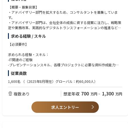
・チームおよび個人での作業能力
例: 新規顧客登録時に、顧客情報をSharePointに記録し、Teamsで通知
・強力なコミュニケーションスキル
【概要・募集背景】
を送るフローを構築。​
・グローバルチームとのプロジェクト作業経験
・アドバイザリー部門を拡大するため、コンサルタントを募集していま
・市民開発支援：COEの立ち上げや教育など、市民開発推進のための支援
す。
を実施する。​
・アドバイザリー部門は、会社全体の成長に資する提案に注力し、戦略策
例：トレーニングやワークショップの実施​
定や業務改革、実践的なデジタルトランスフォーメーションの推進など、
企画と実行の両面からお客様に付加価値を提供しています。グローバル＆
■SharePoint 使用スキル：TypeScript、C#、 PowerShell
求める経験 / スキル
デジタルの知見と豊富なソリューションを武器に、「ビジネス」「業務」
SharePointのカスタマイズは、ポータルサイトや業務プロセスの効率化に
「システム」の3つの観点でクライアントに寄り添い、総合力でお客様の
【必須要件】
利用されます。​
成長に大きく貢献します。
カスタマイズ例​
コンサルタントとして、当社の持つ最先端のデジタル領域の知識・技術・
求められる経験・スキル：
・社内ポータルサイトの構築：部門ごとの情報を整理して、簡単にアクセ
経験を掛け合わせ、クライアントに対し斬新かつ最適な提案や解決方法を
-IT関連のご経験
スできるようにデザイン。​
提示し、さらには新しいマーケットやビジネスの創出までをサポートして
-プレゼンテーションスキル、各種プロジェクトに必要な資料作成能力
例: 会社のニュース、従業員ハンドブック、プロジェクト進捗を一元管
頂きます。このような領域において、ビジネスとテクノロジー双方を全社
-社内外における良好な関係構築能力-リーズナブルな理解力と優れた実行
理するポータルを作成。​
従業員数
的目線で語れる知見と熱意を持った方を求めております。
能力
・カスタムWebパーツの作成（SPFx: SharePoint Framework）：標準機能
-スピード感をもった対応能力
1,600名
（（2025年8月現在）グローバル：約60,000人）
にはないUI/UXを提供するWebパーツを開発。​
【業務詳細】
例: リアルタイムのデータ表示やインタラクティブなグラフを埋め込
・提案活動のサポート（市場調査・提案書作成等）
【歓迎要件】
む。​
700
1,300
複数あり
想定年収
万円
~
万円
・プロジェクトにおける資料作成・プロジェクトにおけるミーティング等
・プログラミング経験のある方、コンピューターサイエンスを修めた方
のファシリテーション
・特定のインダストリーもしくはソリューションについてリードできる知
■Microsoft Teams 使用スキル：TypeScript、C#、PowerShell​
・プロジェクトKPI達成に向けた、クライアントまたは関係者等の調整
識を有している方
求人エントリー
Teamsのカスタマイズは、会議、チャット、コラボレーション環境をさら
・クライアントとの関係構築（案件の継続に向けた主体的な活動）
・プロジェクトにおいて中心的な役割を経験してきた方
に効率化するために行われます。​
・お客様の課題やリスクの明確化
カスタマイズ例​
・識別された課題やリスクに対応するためのソリューションの検討・評
・カスタムアプリの統合：専用タブやボットを作成し、Teams内で利用可
価・ソリューション導入のためのロードマップの検討、お客様への提案
能なアプリを構築。​