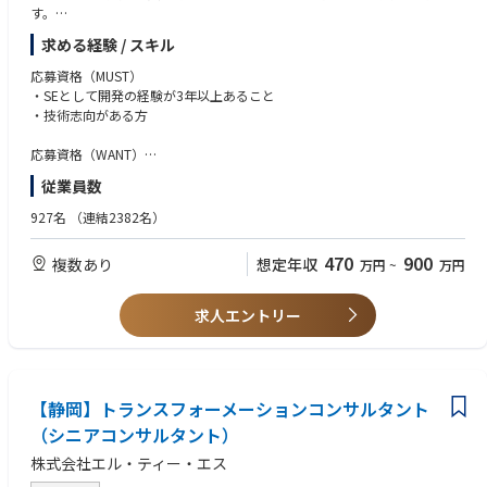
のため、顧客対応だけでなく、お問い合わせいただいた内容をもとに社内
す。
へフィードバックを行いプロダクト改善に繋げる取り組みを担っていただ
【開発環境】
けます。
求める経験 / スキル
・使用言語：Java、C#、SQL
・顧客の技術的な課題に深く入り込み、技術の面から顧客の事業成功を直
・使用環境：AWS、Azure、オンプレミス
応募資格（MUST）
接支援するという強い実感を得られることができます。
・使用OS：Windows、Linux
・SEとして開発の経験が3年以上あること
・使用DBMS：PostgreSQL、Oracle
・技術志向がある方
【開発言語】
・使用M/W：JP1/AJS、Systemwalker OM、ASTERIA、Apache NiFi
言語： Python, TypeScript
・情報共有のツール：Teams、Backlog
応募資格（WANT）
サーバーサイド：Django, Express
・基盤、標準化の役割を担った経験があること
フロントエンド：React
従業員数
【想定プロジェクト】
・オンプレ、IaaSいずれかでの環境構築経験のあること
インフラ・ミドルウェア：AWS, Docker, Sentry, Hasura, Terraform
・自社製品システム基盤の開発・維持
・何らかのM/Wの導入・環境構築経験があること
927名
（連結2382名）
CI：GitHub Actions
・自社製品アプリケーションの開発・維持
(DBMS、Jobスケジューラ、ETL等)
モバイル：ReactNative, TypeScript, Firebase
・上記自社製品の開発企画
データ：AWS(S3, Athena, Glue), Python, Redash
470
900
複数あり
想定年収
万円
~
万円
・上記自社製品導入SIプロジェクト支援
・システム基盤(Framework)の設計・開発経験
ツール：GitHub, Slack, Sentry, Datadog, Notion,bytebase,Copilot,Jupyt
・SpringBootの開発経験
er
【本ポジションの魅力】
・ASP.NET Core Blazor(WASM)の開発経験
求人エントリー
・新しい技術や開発手法を提案・実践することができます。
・DBMS(PostgreSQL/Oracle)の環境構築・運用経験
・自社製品の企画・開発・展開にかかわることができます。
・CI/CD環境の構築経験
・社内横断的な活躍をすることができます。
・AWS認定資格
・Microsoft認定資格(Azure)
【静岡】トランスフォーメーションコンサルタント
・Oracle認定Javaプログラマ
・OracleMaster
（シニアコンサルタント）
・OSS-DB
株式会社エル・ティー・エス
資格