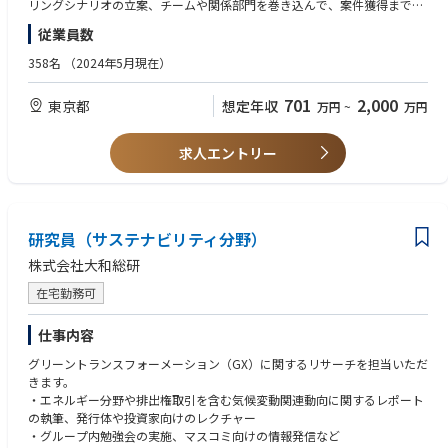
■具体的な業務
リングシナリオの立案、チームや関係部門を巻き込んで、案件獲得までが
https://speakerdeck.com/genax/gen-ax-gen-axzhu-shi-hui-she-kanpanid
地域を活性化するためには、民間企業だけではなく自治体や教育機関との
・新規顧客とのチャネル開拓
できる力。既存だけでなく新規営業経験は必須。
etuku
共創が必要となりますので、我々の事業を通じて我々がハブとなって産・
従業員数
・トップ層/現場のチャネルを使った実態把握とアカウントプランの作成
・セールスマネジメント：パイプラインの把握から、適切なリード開拓か
■自律思考型AIで業務改革を支援する「Gen-AX」とは。砂金CEOインタビ
官・学の連携を推進しています。
・顧客へのヒヤリングを通じた最適な提案と条件交渉
ら商談プロセスまでのアクションプランを設計できる力
358名
（2024年5月現在）
ュー
・導入プロジェクトへのスムーズなハンドオーバー
・企画能力：あれば尚良。パイプライン状況から適切な営業企画やベスト
https://www.softbank.jp/sbnews/entry/20250122_01
※部門活動
プラクティスの標準化などが立案遂行できる力
部門メンバの実現したい事（活動）を組織活動に取り込み積極的に支援
701
2,000
東京都
想定年収
万円
~
万円
■配属チームについて
・ダイバーシティ推進活動
カケハシにおいて今後最注力領域でもある大手エンタープライズ向けのSa
【歓迎スキル・経験】
・地域NPO法人支援活動
lesチーム(10名弱)へ配属を予定しています。
・Vertical SaaS事業における大型案件営業の経験
求人エントリー
【ビジネス】
・地域ITコミュニティ参加による地域創生活動
チームメンバーの経歴は、大手ITコンサルタントや大手総合商社出身者、
・業務系アプリケーション領域の営業経験
■自律思考型 AIエージェントを目指した戦略立案から コンサルティングま
・大学連携による新サービス研究
SaaSのCS経験者といった様々なバックグラウンドとなっております。
でワンストップで提供
・Well Being推進活動 など
【求める人物像】
Gen-AX株式会社では、自社データを活用して賢く育てていく、照会応答を
・チームワークを得意とする方
支援するプロダクトである『X-Boost（クロスブースト）』の提供に加
＜入社後のイメージ＞
研究員（サステナビリティ分野）
・複数関係者との調整に苦手意識のない方
え、自律思考型AIの音声応対ソリューション『X-Ghost（クロスゴース
ご入社後半年～1年程度は基本的なコンサルワークを身に着けていただく
・全体目標を理解した上で、現実的なアクションを想定し、実践できる方
ト）』の正式提供を開始しました。（2025年11月）
ため、LTSメンバのいるプロジェクトで経験を積んでいただきます。半年〜
株式会社大和総研
・自律自走ができる方
2・3年を目安にプロジェクト内の個人に割り振られた領域において、タス
・ヘルスケア／医療領域の現場課題解決に意欲のある方
在宅勤務可
自律思考型 企業向けAIエージェントのサービス開発／提供とともに、業務
クの計画、実行、クロージングを完遂していただきます。2・3年目以降を
・社会への貢献意欲が高い方
に組み込んでいく際に必要となるAI時代に適した「業務刷新の戦略／ロー
目安に、コンサルタントとして複数のプロジェクトを経験しながら、小規
・スタートアップでのキャリアへの意向が強い方
ドマップの策定、生成AI ReadyなKPIの設計・データモデルの設計、組織
仕事内容
模チームのリード等を経験し、マネージャーとしてチームを率いる役割を
設計」のコンサルティングサービスを一気通貫で提供いたします。
担えるように成長していくことができます。
グリーントランスフォーメーション（GX）に関するリサーチを担当いただ
（ご経験やスキルによってその方に最適と考えられるフォロー・アサイン
きます。
■ナレッジ伴走型AIオペレーター 『X-Boost（クロスブースト）』
を行います。）
・エネルギー分野や排出権取引を含む気候変動関連動向に関するレポート
金融、小売り／サービス、製造業を中心としたコンタクトセンターなどの
の執筆、発行体や投資家向けのレクチャー
問い合わせ業務において複雑なB to B to Cの照会応答業務の効率化を目的
・グループ内勉強会の実施、マスコミ向けの情報発信など
とした、生成AI SaaSプラットフォームです。