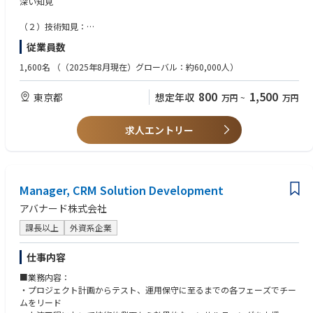
深い知見​
・クラウドアーキテクチャを設計し、ソリューションを開発するための計
- Expanding your thinking
盤上で業務データを一元管理できるため、グローバル対応やクラウド運用
画と仕様を策定する
- Experimenting courageously
(3) リーダーシップのご経験
に強い製品です。
（２）技術知見：
・マネージャーやエンジニアと協力し、新しいクラウドベースのサービ
- Learning and pivoting
（例）
Power PlatformやAzureと組み合わせた業務自動化・データ活用に発展さ
■ERP導入の実務経験（目安10年）
ス、アプリケーションを最適に動作させるためのインフラストラクチャ
・Inspire greatness in our people by:
・プロジェクト管理、チーム管理
従業員数
せることで、ERP導入にとどまらず、業務改革や経営判断を支えるプラッ
※Sierまたはコンサルティング企業における、ERP導入プロジェクトで
ー、ソリューションの仕様を開発する
- Empowering every voice
・社内外のステークホルダーとの折衝
トフォームへと進化させることが可能です。
の、ビジネス分析、ソリューション立案の実施経験（ERP製品は問いませ
1,600名
（（2025年8月現在）グローバル：約60,000人）
・クラウド管理プラットフォームの展開を推進し、その性能を評価し、改
- Encouraging boldness
・部下の人事評価を含む管理職の業務
ん。SAPなどDynamics以外も可）
善を実施する
- Celebrating progress
■ 市場と成長性
・ビジネスの問題に対するITアーキテクチャ（統合プロセス、アプリケー
800
1,500
・Accelerate the impact of our people by:
(4) その他
東京都
想定年収
万円
~
万円
・基幹システム刷新や、他ERPからのリプレイス・再構築案件が多数
（３）その他
ション、データ、技術）ソリューションを、企業アーキテクチャの方向性
- Amazing the client
・ビジネスレベルの日本語（JLPT:N1目安）
・Power Platform や Power BI,Copilot など、周辺機能や生成AIと連携し
■プロジェクトマネジメント経験
と基準に沿って設計・開発する
- Prioritizing what matters
・Officeアプリケーションを使用した各種資料の作成、レビュー経験
た新たな価値創出を推進
■組織マネジメント経験
求人エントリー
・内部および外部（クライアント）の期待に応えるか、それを超えるソフ
- Acting as one
・既存領域の強みをベースに、新技術を取り入れた高品質な提案・デリバ
■ビジネスレベルの日本語力（ JLPT:N1目安）
トウェア資産の設計、開発、強化を行う機能横断型開発チームの監督・管
リーに挑戦
理を行う
・チームメンバーにコーチング、メンタリング、モチベーションを与え、
■ キャリアメリット
積極的な行動とその業務への責任を持たせる
・ERP導入におけるファンクショナル領域をリードするマネジメントキャ
Manager, CRM Solution Development
・責任、品質、コミットメント、成長、革新を促進する環境を創出し、必
リア
要に応じて販売プロセスをサポートする
アバナード株式会社
・グローバル・大規模・複数業界のERP導入プロジェクト経験をリード
・デリバリーからプリセールスまで関与できる裁量の広さ
課長以上
外資系企業
【アバナードで働くことの魅力】
・マイクロソフトテクノロジーを活用したソリューションを展開するリー
大規模案件のプロジェクト責任を担い、複数案件の技術統括を行う デリバ
ディングカンパニーで働くこと
仕事内容
リーマネージャー へ。将来的には組織を率いるマネージメントディレクタ
・19度目のマイクロソフト グローバル SI パートナー アワードを受賞（20
ー へとステップアップ可能です。
■業務内容：
24年）
・プロジェクト計画からテスト、運用保守に至るまでの各フェーズでチー
・充実したトレーニングプログラム（年間80時間以上、認定資格取得への
【業務内容】
ムをリード
支援）
・ERP導入プロジェクトにおける ファンクショナル領域の統括・意思決定