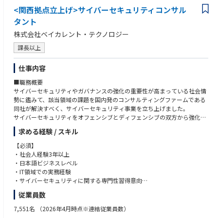
<関西拠点立上げ>サイバーセキュリティコンサル
タント
株式会社ベイカレント・テクノロジー
課長以上
仕事内容
■職務概要
サイバーセキュリティやガバナンスの強化の重要性が高まっている社会情
勢に鑑みて、該当領域の課題を国内発のコンサルティングファームである
同社が解決すべく、サイバーセキュリティ事業を立ち上げました。
サイバーセキュリティをオフェンシブとディフェンシブの双方から強化
し、あらゆる業界のリーディングカンパニーの成長に最も貢献するという
求める経験 / スキル
ミッションの実現を担っていただきます。
【必須】
■職務内容
・社会人経験3年以上
クライアントが直面する、サイバーセキュリティに関するリスクの把握か
・日本語ビジネスレベル
ら戦略構築、実行支援までのご支援を一気通貫で行っていただきます。
・IT領域での実務経験
・サイバーセキュリティに関する専門性習得意向
■プロジェクト事例
従業員数
リスク把握・評価：セキュリティ・リスクアセスメント、セキュリティリ
【歓迎】
スクの可視化、脆弱性診断・ペネトレーションテスト・TLTP実施 等
・EH/CISSP/OSCP/OSWE/CRTO/GPEN/CCSP/
7,551名
（2026年4月時点※連結従業員数）
セキュリティ戦略立案： セキュリティ高度化施策の企画、戦略実現ロード
・AWS Security/CCNP Security 等サイバーセキュリティに関する資格保有