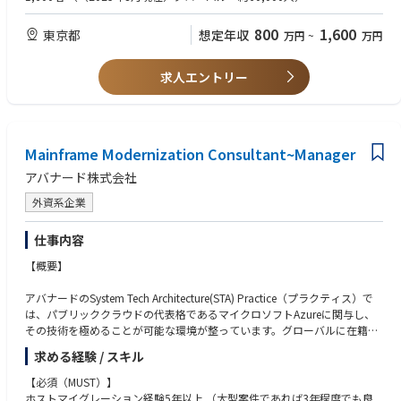
ata platform製品、Hadoop on Windows Azure等 ビッグデータ関連製品
・提案活動のサポート（市場調査・提案書作成等）
・プロジェクトマネージャーの代理として、チームマネジメント、作成物
・Generative AIやMicrosoft 365 Copilotなど、最新のテクノロジーへの関
に関する知識・導⼊経験。
・プロジェクトにおける資料作成
の品質管理、メンバー育成の経験
アバナードではグローバルレベルで以下を共通のテーマに持ち、日々業務
心・好奇心が強い
800
1,600
● Tableau、Qlik、MicroStrategy、Cognos、Business Objects、Dr.Sum、
東京都
想定年収
万円
~
万円
・プロジェクトにおけるミーティング等のファシリテーション
・ビジネスレベルの日本語 （JLPT: N1程度）
に取り組んでおります。
・大規模案件や自分で手を動かして技術に触れることが好き
SAS、Hyperion、SAP BW等 MS以外のデータプラットフォーム製品に関す
・プロジェクトKPI達成に向けた、クライアントまたは関係者等の調整
・Create a future for our people that focuses on:
・Microsoftテクノロジーを追求したい
る知識・導⼊経験。
・クライアントとの関係構築（現場リーダーとして、案件の継続に向けた
＜Manager＞
- Expanding your thinking
求人エントリー
・ITコンサルティングも開発も経験したい
● 情報活用に関する業務分析（業務診断、業務改善提案等）、要件定義の
主体的な活動）
・ITプロジェクトにおけるPMO/PM/PLいずれかの経験
- Experimenting courageously
・世界最大のMicrosoftエンジニアコミュニティに属し、ナレッジを共有し
経験。
・お客様の課題やリスクの明確化
・システム開発ライフサイクル全般の理解（要件定義～運用移行）
- Learning and pivoting
て働いている
● アナリティクス領域のソリューションセールス活動。
・識別された課題やリスクに対応するためのソリューションの検討・評価
・進捗・課題・リスク・品質管理の実務経験
・Inspire greatness in our people by:
● ビジネスレベルの英語⼒。
・ソリューション導入のためのロードマップの検討、お客様への提案
・発注者・ベンダー双方との調整力、交渉力、ドキュメンテーション力
- Empowering every voice
・ステークホルダーとの共通理解の構築、報告業務
Mainframe Modernization Consultant~Manager
- Encouraging boldness
・デリバリーに関わる課題やリスク対応
- Celebrating progress
アバナード株式会社
・デリバリー計画の具体化と進捗管理及びコスト管理
・Accelerate the impact of our people by:
・プロジェクトメンバーの業務管理
外資系企業
- Amazing the client
- Prioritizing what matters
＜Manager＞
- Acting as one
仕事内容
● デリバリー中心型
・プロジェクト統制
【概要】
・課題・リスク管理
・品質管理・テスト支援
アバナードのSystem Tech Architecture(STA) Practice（プラクティス）で
・移行・運用立上げ支援
は、パブリッククラウドの代表格であるマイクロソフトAzureに関与し、
・会議体運営・調整
その技術を極めることが可能な環境が整っています。グローバルに在籍し
・発注者・ベンダー間の調整・合意形成のファシリテーション
ているマイクロソフト技術のエキスパートと意見を交換しながら、自己研
求める経験 / スキル
鑽を深め、様々な業種のお客様の難問を解決することができます。これ
● 提案中心型
は、マーケットで高く評価されるAzureアーキテクトとして活躍し、さら
【必須（MUST）】
・調達仕様書対応支援
なるキャリアを築くための絶好のポジションです。
ホストマイグレーション経験5年以上 （大型案件であれば3年程度でも良