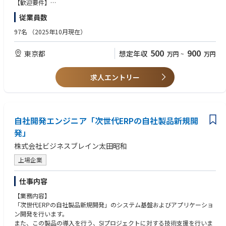
CREとして自社プロダクト「hokan®︎」におけるお客様からの技術的なお問
ン、見積りなど)
【歓迎要件】
より年間80時間のトレーニング受講を徹底することで、計画的で継続的な
・Copilot for Microsoft 365のPoC実施支援、および顧客社内での利活用
い合わせに対して対応していただきます。
■プロジェクト組成（チーム編成、パートナー企業との折衝など）
・プロジェクトマネジメント経験
スキルアップと社員のキャリア形成を加速させる環境を用意
従業員数
計画策定
「技術的アプローチで顧客の不安をゼロにする」ことを目指して、顧客の
・アクセスログ、アプリケーションログの分析
・会社の統合、分割に伴うMicrosoft 365の移行計画立案、および移行の実
技術的な困りごとに対して解決を図っていただきます。
(2) その他
97名
（2025年10月現在）
施
■下記いずれかの資格保有者（現在有効な資格に限る）
【求める人物像】
＜業務詳細＞
- マイクロソフト認定資格資格
・顧客の成功を第一に考え、技術への深い探究心と開発経験を活かし、顧
500
900
東京都
想定年収
万円
~
万円
・クライアントからの技術的な問い合わせ対応、根本原因の特定、技術サ
- IPA情報処理技術者
客との対話を通じた課題解決やプロダクト価値の向上に強いやりがいを感
ポート
■業務での英語によるコミュニケーション経験（電話・TV会議可能なレベ
じる方
・お客様対応のためのシステム基盤の選定・構築・運用
ル）
・チーム内外のメンバーと協働してプロダクト・プロセスをより良くして
求人エントリー
・障害発生時の一次対応、開発チームとの連携
いくことにモチベーションのある方
・運用プロセスやルールの策定〜オペレーション設計、及び効率化・自動
・“保険業界をアップデートし、アップグレードする”というミッションに
化
共感できる方
・問い合わせ内容をもとにしたプロダクトへの改善提案
・問い合わせ傾向の分析、FAQやドキュメントの整備を通じた未然防止策
自社開発エンジニア「次世代ERPの自社製品新規開
の推進
発」
※希望のキャリアイメージを踏まえ、チーム内で上記業務を分担しながら
株式会社ビジネスブレイン太田昭和
進めていきます。
※アプリケーションエンジニアとの共同プロジェクト、アプリケーション
上場企業
の構築まで関わることもあります。
仕事内容
【仕事の魅力】
・BtoB SaaSプロダクトにおいてバーティカル領域の基幹システムは少な
【業務内容】
く、保険業界の歴史においても今後の日本の産業においてもインパクトを
「次世代ERPの自社製品新規開発」のシステム基盤およびアプリケーショ
与えるプロダクトに携わることができます。
ン開発を行います。
・カスタマーサクセスやエンジニアと密接に仕事を進めていくポジション
また、この製品の導入を行う、SIプロジェクトに対する技術支援を行いま