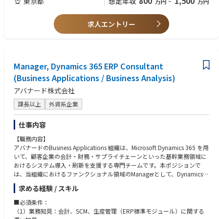
800
1,500
東京都
想定年収
万円
~
万円
見積もりをサポートします。
ッショナルとしての更なる成長を遂げることができる数多くの機会が存在
します。
(2) リーダーシップのご経験
【具体的な業務内容】
（例）
求人エントリー
＜Associate Manager＞
アバナードは、インクルージョン＆ダイバーシティ（I&D）の文化の醸成
・プロジェクトや所属組織において技術的な意思決定や方針策定を担い、
・クラウドベースのソリューションを設計する
に力を注ぎ、この多様性を通じて、革新性や創造性を培い、クライアント
チームを牽引した経験
・クラウドアーキテクチャを設計し、ソリューションを開発するための計
や社会に貢献しています。豊富な経験を持つ60,000人以上のプロフェッシ
・プロジェクト管理やタスク推進において、主体的に周囲を巻き込みなが
画と仕様を策定する
ョナルが世界中におり、相互に協力しながらプロジェクトを遂行するチー
ら成果創出に貢献した経験
・マネージャーやエンジニアと協力し、新しいクラウドベースのサービ
Manager, Dynamics 365 ERP Consultant
ムワークのカルチャーの中で、継続的に学ぶことができるトレーニングプ
ス、アプリケーションを最適に動作させるためのインフラストラクチャ
ログラムやキャリアアドバイザー制度を活用しながら、新たなキャリアを
(3) その他
(Business Applications / Business Analysis)
ー、ソリューションの仕様を開発する
進んでいただくことができます。
・ビジネスレベルの日本語（JLPT:N1目安）
アバナード株式会社
・クラウド管理プラットフォームの展開を推進し、その性能を評価し、改
・Officeアプリケーションを使用した各種資料の作成、レビュー経験
善を実施する
チームワーク、新たなテクノロジーの習得を通じて、クライアントの問題
課長以上
外資系企業
・ビジネスの問題に対するITアーキテクチャ（統合プロセス、アプリケー
解決に応えるアバナードは、その先で私達の仕事の結果、人の働き方、コ
＜Manager＞
ション、データ、技術）ソリューションを、企業アーキテクチャの方向性
ミュニケーションやコラボレーションなど真のヒューマンインパクトをも
(1) 下記のいずれかまたは複数の経験
仕事内容
と基準に沿って設計・開発する
たらせることができるかを原動力に日々活躍しています。
・クラウドおよびオンプレミスのアーキテクチャ設計のご経験
・内部および外部（クライアント）の期待に応えるか、それを超えるソフ
（例）クラウドに関するコンサルティング、パブリッククラウド・ハイブ
【職務内容】
トウェア資産の設計、開発、強化を行う機能横断型開発チームの監督・管
アバナードのインクルージョン＆ダイバーシティ（I&D）に関する情報は
リッド環境の設計・構築、PaaS/SaaSを活用したシステムの設計・構築、
アバナードのBusiness Applications 組織は、Microsoft Dynamics 365 を用
理を行う
こちらをご覧ください。
オンプレミスまたはプライベートクラウド環境の設計・構築、アプリケー
いて、顧客企業の会計・財務・サプライチェーンといった基幹業務領域に
・チームメンバーにコーチング、メンタリング、モチベーションを与え、
https://www.avanade.com/ja-jp/about/responsible-business
ションを考慮したクラウドネイティブ環境の設計・構築等
おけるシステム導入・刷新を支援する専門チームです。本ポジションで
積極的な行動とその業務への責任を持たせる
は、当組織におけるファンクショナル領域のManagerとして、Dynamics 3
・責任、品質、コミットメント、成長、革新を促進する環境を創出し、必
＊＊
・Windows/Linux OSおよびミドルウェアのアーキテクチャ策定・実装・
65 導入プロジェクト全体を俯瞰し、計画立案から導入・運用フェーズま
要に応じて販売プロセスをサポートする
求める経験 / スキル
展開の経験
でをリードし、プロジェクトの成功を推進していただきます。
アバナードではグローバルレベルで以下を共通のテーマに持ち、日々業務
■必須条件：
＜Manager＞
に取り組んでおります。
(2) (1)に記載の各種サービスに対するプリセールスの経験
■ なぜDynamics365か？
（1）業務知見：会計、SCM、生産管理（ERP標準モジュール）に関する
・クラウドベースのソリューションを設計する
・Create a future for our people that focuses on:
（例）顧客向けの提案やプロジェクトの組成
Dynamics 365 ERPは会計・販売・購買・在庫などを統合し、Microsoft基