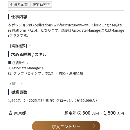
アバナードのインクルージョン＆ダイバーシティ（I&D）に関する情報は
外資系企業
在宅勤務可
こちらをご覧ください。
https://www.avanade.com/ja-jp/about/responsible-business
仕事内容
＊＊
本ポジションはApplications & Infrastructureの中の、Cloud Engineer/Azu
re Platform（Azpf）となります。想定はAssociate ManagerまたはManage
アバナードではグローバルレベルで以下を共通のテーマに持ち、日々業務
rクラスです。
に取り組んでおります。
・Create a future for our people that focuses on:
【業務概要】
- Expanding your thinking
アバナードのAzure Platform組織では、パブリッククラウドの代表格であ
求める経験 / スキル
- Experimenting courageously
るMicrosoft Azureに関与し、その技術を極めることが可能な環境が整って
- Learning and pivoting
います。グローバルに在籍しているマイクロソフトのエキスパートと意見
■必須条件：
・Inspire greatness in our people by:
を交換しながら、自己研鑽を深め、様々な業種のお客様の難問を解決する
＜Associate Manager＞
- Empowering every voice
ことができます。これは、マーケットで高く評価されるAzureアーキテク
(1) クラウドとインフラの設計・構築・運用経験
- Encouraging boldness
トとしてのキャリアを築くための絶好のポジションです。これまでにAzur
- Celebrating progress
e以外のクラウド（AWS、GCP等）を主に経験された方も、既存の知識を
（例）
・Accelerate the impact of our people by:
活かしながら新たな挑戦をすることが可能です。
・パブリッククラウド（Azure, AWS, GCP等）に関するコンサルティング
従業員数
- Amazing the client
・パブリッククラウドの設計・構築
- Prioritizing what matters
【具体的な業務内容】
・PaaSを活用したシステムの設計・構築
1,600名
（（2025年8月現在）グローバル：約60,000人）
- Acting as one
＜Associate Manager＞
・オンプレミスまたはプライベートクラウド環境のインフラの設計・構築
・Microsoft Azureを活用したクラウドシステムの提案から設計、構築、導
等
800
1,500
東京都
想定年収
万円
~
万円
入までを含めた、各種プロジェクトへの参加
・リードまたはサブリードとして、プロジェクト管理に携わる（プロジェ
(2) チームリードまたはサブリードとして複数のプロジェクトの経験（特
クトによる）
に、クライアントやチームメンバーに対する説明・交渉力）
求人エントリー
・ITコンサルティングの提供（お客様の課題をヒアリングし、企画提案か