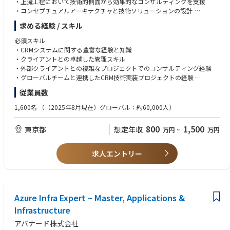
・上流工程において技術的側面から効果的なコンサルティングを支援
・テクノロジーやスキル向上のための豊富なグローバルリソースの活用
・プロジェクト計画・進捗・課題・リスクの マネジメント
・コンセプチュアルアーキテクチャと技術ソリューションの設計
・全ての社員のキャリアを支援するキャリアアドバイザー制度
・クライアント上位層との合意形成・調整・報告
・KPIの特定とテスト計画を通じてプロジェクト品質の確保
・風通しが良く、チームワークで仕事を進められる環境
求める経験 / スキル
・パートナー企業との協業マネジメント（進捗・課題・品質管理）
・チームマネジメント（育成、アサイン、評価、ナレッジ標準化）
■アバナードで働くことの魅力
必須スキル
＊＊
・マイクロソフトテクノロジーを活用したソリューションを展開するリー
・CRMシステムに関する豊富な経験と知識
■アバナードで働くことの魅力
ディングカンパニーで働くこと
・クライアントとの卓越した管理スキル
アバナードには、あなたがお持ちの優れた知見を遺憾なく発揮できる環境
・マイクロソフトテクノロジーを活用したソリューションを展開するリー
・18度目のマイクロソフト グローバル SI パートナー アワードを受賞（20
・外部クライアントとの複雑なプロジェクトでのコンサルティング経験
だけではなく、先進的な技術を活用した新たな経験やテクノロジーに対す
ディングカンパニーで働くこと
23年）
・グローバルチームと連携したCRM技術実装プロジェクトの経験
る強い情熱を満たすことができるトレーニングプログラムなど、プロフェ
・19度目のマイクロソフト グローバル SI パートナー アワードを受賞（20
・充実したトレーニングプログラム（年間80時間以上、認定資格取得への
・CRM導入プロジェクトにおける広範なリーダーシップ経験
ッショナルとしての更なる成長を遂げることができる数多くの機会が存在
従業員数
24年）
支援）
します。
・充実したトレーニングプログラム（年間80時間以上、認定資格取得への
・テクノロジーやスキル向上のための豊富なグローバルリソースの活用
1,600名
（（2025年8月現在）グローバル：約60,000人）
支援）
・全ての社員のキャリアを支援するキャリアアドバイザー制度
アバナードは、インクルージョン＆ダイバーシティ（I&D）の文化の醸成
・テクノロジーやスキル向上のための豊富なグローバルリソースの活用
・風通しが良く、チームワークで仕事を進められる環境
に力を注ぎ、この多様性を通じて、革新性や創造性を培い、クライアント
800
1,500
東京都
想定年収
・全ての社員のキャリアを支援するキャリアアドバイザー制度
万円
~
万円
や社会に貢献しています。豊富な経験を持つ60,000人以上のプロフェッシ
・風通しが良く、チームワークで仕事を進められる環境
ョナルが世界中におり、相互に協力しながらプロジェクトを遂行するチー
ムワークのカルチャーの中で、継続的に学ぶことができるトレーニングプ
求人エントリー
ログラムやキャリアアドバイザー制度を活用しながら、新たなキャリアを
進んでいただくことができます。
チームワーク、新たなテクノロジーの習得を通じて、クライアントの問題
Azure Infra Expert ~ Master, Applications &
解決に応えるアバナードは、その先で私達の仕事の結果、人の働き方、コ
ミュニケーションやコラボレーションなど真のヒューマンインパクトをも
Infrastructure
たらせることができるかを原動力に日々活躍しています。
アバナード株式会社