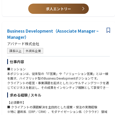
・Copilot for Microsoft 365など新サービスのPoC、利活用支援
■Teams Rooms（会議室向けシステム）の基本機能
・Microsoft 365新規導入、テナント統合の計画立案、要件定義の支援
求人エントリー
(2) (1)に記載の各種サービスに対するプリセールス経験
■プリセールス・提案
■顧客向け提案(提案ソリューション選定、提案資料作成、顧客向けプレゼ
・顧客の要望ヒアリング、提案スコープのすり合わせ
ン、見積りなど)
・プロジェクト体制、スケジュール、コストの作成
■プロジェクト組成（チーム編成、パートナー企業との折衝など）
・提案書作成
Business Development（Associate Manager ~
(3) リーダー業務として下記のいずれかまたは複数のご経験(業務期間の目
Manager）
■プロジェクト推進
安として合計3年以上)
アバナード株式会社
・プロジェクト管理業務（進捗、課題・リスク、コスト、メンバー）
■プロジェクト管理（スコープ管理、変更管理、進捗管理、品質管理、コ
・顧客との折衝
スト管理、リスク管理など、一部でも可）
課長以上
外資系企業
■チーム管理（チームビルディング、メンバーの勤怠管理、コーチング、
【ソリューション実績】
メンタリングなど）
仕事内容
・Copilot for Microsoft 365
■社内外のステークホルダーとの折衝
・Entra ID, Intune, Defender
■部下の人事評価を含む、管理職業務
■ミッション
・Exchange Online, Teams
本ポジションは、従来型の「IT営業」や「ソリューション営業」とは一線
・SharePoint Online, OneDrive for Business
(4) その他
を画す、ハイブリッド型のBusiness Developmentポジションです。
・Vivaシリーズ
■日本語が母国語でない方は、日本語がビジネスレベルであること（JLP
クライアントの経営・事業課題を起点としたコンサルティングワークを通
・Windows 10/11 Enterprise, Configuration Manager
T:N1が目安）
じてビジネスを創出し、その成果をインセンティブ報酬として享受できる
■Officeアプリケーション（Word, Excel, PowerPoint等）を用いた各種資
点が特徴です。
【プロジェクト実績】
求める経験 / スキル
料作成
単なるオポチュニティ管理や製品販売ではなく、課題定義・仮説構築・提
・Microsoft 365、Zscalerなどを利用したゼロトラスト環境のグランドデ
案設計・合意形成・受注までの一連のプロセスを“一人称”で担うことを期
【必須要件】
ザイン策定、設計～構築
【歓迎要件（WANT）】
待しています。
■ クライアントの課題解決を主目的とした提案・受注の実務経験
・日米欧の３つのMicrosoft 365テナントの統合計画立案、統合の実施
(1)下記のいずれかまたは複数のご経験
※特に 基幹系（ERP／CRM）、モダナイゼーション系（クラウド） 領域
・Copilot for Microsoft 365のPoC実施支援、および社内での利活用計画
■M365プロジェクトのPMO