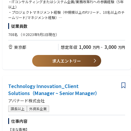
ロジェクトのデリバリー統括やクライアント経営層とのビジネスリードを
・ITコンサルティングまたはシステム企画/業務改革PJへの参画経験（5年
準化・省力化。セキュリティは工学化へ。
お任せします。
以上）
・サプライチェーン/グローバル対応：委託先を含む統制と多国籍規制対
HP掲載：https://www.ambl.co.jp/news/detail/20251023_36474/
・プロジェクトマネジメント経験（中規模以上のPJリード、10名以上のチ
応が前提となり、企業間連携と標準化が進展。
ームリード/マネジメント経験）
【業務内容】
・クライアント折衝/課題整理/提案経験。
従業員数
当社のITコンサルティング部門における事業戦略推進および組織マネジメ
ントの中核を担います。
【歓迎条件】
708名
（※2023年9月1日現在）
・大規模プロジェクト（億単位／30名以上規模）の統括経験
製造・金融・通信・不動産・建設業界などの大手企業を中心に、DX推進や
・複数業界/複数領域でのPJ経験（PM/PMO）
1,000
3,000
東京都
想定年収
万円
~
万円
業務変革PJを構想策定から実行・定着化まで一貫してリードし、経営層や
・チームマネジメント経験（数十名以上）
事業部門と並走しながら、クライアント企業の中長期的な価値創出と変革
・経営層/役員などのハイレイヤーとの折衝経験
実現を支援いただきます。
・AI/クラウド/データ分析など先進技術を活用したPJ経験
求人エントリー
▼主な業務内容
【求める人物像】
・複数DXプロジェクトのデリバリー統括および品質・収益管理
・クライアントの成功と自社の成長を両立できるビジネスリーダー志向の
・クライアント経営層とのリレーション構築、提案活動や新規案件の創出
方
・部門方針/人材計画/採用戦略など組織運営のリード
Technology Innovation_Client
・自ら課題を発見し、組織を巻き込みながら解決へ導けるオーナーシップ
・他事業部との連携を通じた全社的なソリューション展開
の高い方
Solutions（Manager ~ Senior Manager）
・マネージャー/メンバーのパフォーマンス管理、育成、キャリア支援
・部門・職種を越えてコミュニケーションを取り、協働を推進できる方
アバナード株式会社
・戦略構想だけでなく、実行/成果創出までコミットできる方
▼PJ例
・メンバーの育成/チーム成長に喜びを感じる方
課長以上
外資系企業
・メガバンク向け：グローバル与信管理システム刷新支援
・製造・金融業界：次世代エンタープライズアーキテクチャ（EA）構想策
仕事内容
定支援
・通信業界：新規サービス立ち上げに伴う機能追加・業務効率化支援
【主な責務】