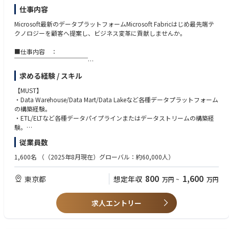
ステークホルダーとの合意形成・報告
仕事内容
計画策定、進捗・コスト管理
メンバー支援、リスク管理
Microsoft最新のデータプラットフォームMicrosoft Fabricはじめ最先端テ
クノロジーを顧客へ提案し、ビジネス変革に貢献しませんか。
【5】プロジェクト管理
チームメンバーの管理（課題・労務など）
■仕事内容 ：
プロジェクト遂行の最適化
￣￣￣￣￣￣￣￣￣￣￣￣
【職務内容】
求める経験 / スキル
【6】提案活動
顧客の経営やサービスの中核となるITシステムの提供及びアウトソーシン
営業との協働による提案書作成
グにおいて、マイクロソフトテクノロジーをベースにしたデータプラット
【MUST】
クライアントへのプレゼンテーション
フォームソリューション導入コンサルティング、システム設計・構築を担
・Data Warehouse/Data Mart/Data Lakeなど各種データプラットフォーム
当いただきます。
の構築経験。
・ETL/ELTなど各種データパイプラインまたはデータストリームの構築経
【アバナードで働くことの魅力】
【特徴】
験。
・マイクロソフトテクノロジーを活用したソリューションを展開するリー
先進的なテクノロジーを活かした、難易度の高い案件が多いのが当社の特
・SQL/Pythonなど各種データ操作言語の使用経験。
従業員数
ディングカンパニーで働くこと
徴です。
※上記いずれも3年以上経験
・19度目のマイクロソフト グローバル SI パートナー アワードを受賞（20
・プロジェクトにおいて自身の考えが最適解となるソリューション領域を
1,600名
（（2025年8月現在）グローバル：約60,000人）
24年）
【ミッション】
もち、4名＋からなるチームリードとして期待される内容にコミットでき
・充実したトレーニングプログラム（年間80時間以上、認定資格取得への
ミッションは製品の販売ではなく顧客の経営課題に対し、ソリューション
ること。
800
1,600
東京都
想定年収
支援）
万円
~
万円
を活用して解決すること。
・プロジェクト現場におけるAvanadeの顔として、顧客対応が行えるこ
・テクノロジーやスキル向上のための豊富なグローバルリソースの活用
製品を軸とせず、顧客のビジネスやワークスタイルを軸としたソリューシ
と。
・全ての社員のキャリアを支援するキャリアアドバイザー制度
ョンを提供するためには、⾼い技術⼒だけではなく顧客にコミットするビ
求人エントリー
・風通しが良く、チームワークで仕事を進められる環境
ジネスマインド、信頼を得られるヒューマンスキルが求められる仕事で
【WANT】
す。
● Microsoft最新のデータプラットフォームFabricに関わるスキルを身に着
＊＊
※プロジェクトにより国内・海外出張有
けたい方