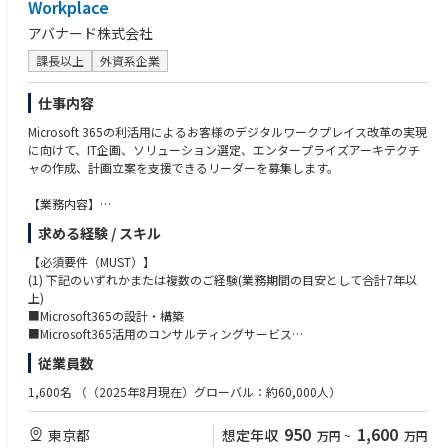
Workplace
の知見を共有できる環境
アバナード株式会社
・クライアントの未来を形づくるソリューション創出に直接関与
・新しいアイデアを試し、プロトタイプから市場投入までをリードできる
課長以上
外資系企業
裁量
・アバナードの成長戦略の中核を担う、ダイナミックで影響力のある役割
仕事内容
Microsoft 365の利活用によるお客様のデジタルワークプレイス改革の実現
に向けて、IT企画、ソリューション選定、エンタープライズアーキテクチ
ャの作成、計画立案を支援できるリーダーを募集します。
【業務内容】
Microsoftの主力クラウドサービスのひとつであるMicrosoft 365導入、利
求める経験 / スキル
活用戦略の立案サービスを幅広い業種のお客様に提供しています。
リーダーは上流工程（ブループリント・グランドデザイン策定、要件定
【必須要件（MUST）】
義）、設計・構築、移行、定着化工程の推進までの幅広い業務を担いま
(1) 下記のいずれかまたは複数のご経験(業務期間の目安として合計7年以
す。
上)
お客様の業務に関する課題に対して、Microsoft 365（Teams、生成AIのCo
■Microsoft365の設計・構築
pilot for Microsoft 365など）を用いた解決案を提案、実装などの業務に携
■Microsoft365活用のコンサルティングサービス
わっていただきます。
■AzureAD、Active Directoryを利用した認証基盤の設計・構築
従業員数
■クライアントPC、モバイルデバイス、VDIなどのクライアント環境の設
【業務内容の詳細】
計・構築
1,600名
（（2025年8月現在）グローバル：約60,000人）
■上流工程
■MECM、Intuneを利用したデバイス管理基盤の設計・構築
・お客様のワークプレイス、ITインフラに関する課題についてMicrosoft 3
■Microsoft365用Powershellを使ったスクリプトの設計・開発
950
1,600
東京都
想定年収
万円
~
万円
65を含む様々なソリューションを用いた企画の立案、コンサルティング
■Teams の通話・会議インフラ（QoS、Direct Routing、Calling Plan）