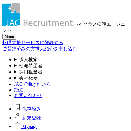
ハイクラス転職
エージェ
ント
Menu
転職支援サービスに登録する
ご登録済みの方
求人紹介を申し込む
求人検索
転職希望者
採用担当者
会社概要
JACで働きたい方
FAQ
お問い合わせ
保存済み
新規登録
Mypage