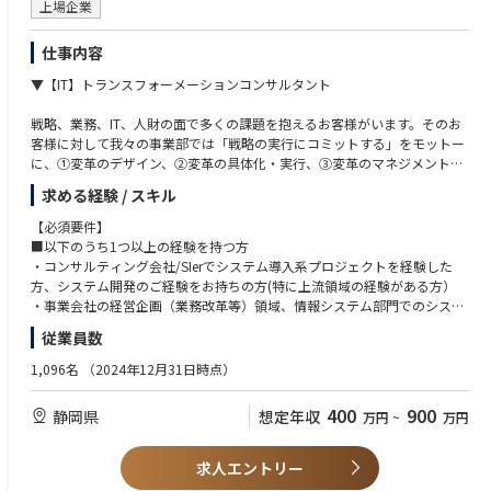
上場企業
日商簿記2級、基本情報・応用情報 ※いずれも保有者は優遇
仕事内容
▼【IT】トランスフォーメーションコンサルタント
戦略、業務、IT、人財の面で多くの課題を抱えるお客様がいます。そのお
客様に対して我々の事業部では「戦略の実行にコミットする」をモットー
に、①変革のデザイン、②変革の具体化・実行、③変革のマネジメントを
価値として提供しています。
求める経験 / スキル
【業務内容】
【必須要件】
■戦略立案/構想策定
■以下のうち1つ以上の経験を持つ方
・DX戦略/構想策定支援（IT/デジタル技術を活用した経営課題の解決）
・コンサルティング会社/SIerでシステム導入系プロジェクトを経験した
・デジタル技術を活用した新規事業創出・事業/サービス開発支援
方、システム開発のご経験をお持ちの方(特に上流領域の経験がある方）
・経営戦略・事業戦略策定
・事業会社の経営企画（業務改革等）領域、情報システム部門でのシステ
・中期経営計画策定
ム導入プロジェクトへの参画経験がある方
従業員数
■ビジネストランスフォーメーション推進
■以下すべて必須
1,096名
（2024年12月31日時点）
・経営管理高度化
・ご自身でPDCAを回し、何かを成し遂げたご経験がある方
・大規模システム導入支援
・クライアントやチームメンバと信頼関係を築いてPJを推進するコミュニ
400
900
静岡県
想定年収
万円
~
万円
・業務改革における業務分析（ビジネスプロセスマネジメント）
ケーション能力をお持ちの方
・業務改革における施策の実行支援（業務・IT・人の変革を伴走）
・論理的思考能力、チームワーク能力に長けた方
・顧客とのパートナーシップの推進
・MS365（特にPowerPoint、Excel）を不自由なく使いこなせるスキルを
求人エントリー
お持ちの方