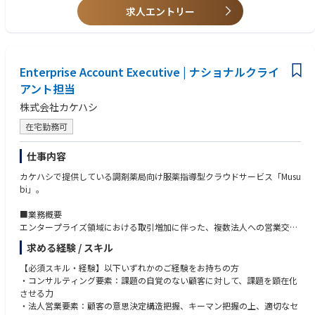
元外資大手戦略コンサル：ＡＩの専門性を身に着けたい、組織立ち上げを
求人エントリー
やりたい
「変革」を創り出す力を付けていくことは、LTSにとっても、市場にとっ
元外資大手戦略コンサル：ワークライフ改善・社会的インパクトを残した
ても今後ますます重要になっていきます。LTSはアジアで5本指に入るブラ
い、分かり易いコールセンターの自動化、コンサルは朝４～5時までずっ
ンドを目指すことを標榜しており、それを実現するためにもこれから更な
と働く
る事業変革を力強く推進していく必要があります。市場には、想いはある
元BIG4シニアマネージャー：AIをやりたい、デロイトで新しいテクノロジ
ものの、戦略、業務、IT、人財の面で多くの課題を抱えるお客様がいま
Enterprise Account Executive | ナショナルクライ
ー領域メタバースもやっていた、
す。そのお客様に対して我々の事業部では「戦略の実行にコミットする」
アント担当
元大手外資総合系コンサルファーム若手：コンサルのPOCどまりが多く、
をモットーに、①変革のデザイン、②変革の具体化・実行、③変革のマネ
株式会社カケハシ
最後までプロダクトを提供していきたい
ジメントを価値として提供しています。
インタビュー記事：https://note.com/gen_ax/n/nd30155c9a953
これらの価値を提供し実現していくために最も重要な要素は「人」です。
在宅勤務可
我々が素晴らしいチームを作っていくためには、想いを持った優秀な人財
【ABOUT US】https://www.gen-ax.co.jp/aboutus/
が欠かせません。我々が目指す世界観に共感していただける方と仲間にな
仕事内容
自立に自律を融合し、次の“流れ”を生成する ー
り、チームとしての価値を最大化していきたいと考えています。同時に、
個人としてのキャリア実現も我々は大切にしています。一人一人のキャリ
カケハシで提供している調剤薬局向け服薬指導型クラウドサービス「Musu
Gen-AX（ジェナックス）は、コンタクトセンターの複雑な実務と課題を深
ア観や価値観を確認しながら、一人一人がキャリアを実現しながら活き活
bi」。
く理解し、自律型AIオペレーターを起点に顧客の課題を解決する変革者集
きと働ける活躍の環境を提供していきます。我々の会社には「手を挙げる
団です。
と機会が生まれる」というカルチャーが根付いており、様々なチャレンジ
■業務概要
単なるSaaS提供ベンダーとしてではなく各領域において、実装で価値を出
が可能な環境となっています。
エンタープライズ領域における取引増加に伴った、複数法人への営業交
し切るプロフェッショナルが、AI時代に適合したBPR戦略やロードマップ
加えて、東京、東海、西日本の3つのエリアでサービス提供していること
渉、ナーチャリング掘り起こし、リード開拓を行う業務となります。大手
の策定、データモデルの設計までを一気通貫で支援します。
も事業部の特徴です。社会課題化する日本のサステナビリティの解決を本
求める経験 / スキル
法人の課題や意思決定構造を把握の上、導入プロジェクトを見据えながら
さらにソフトバンクのグループの事業フィールドと技術アセットも活用
気で考えたとき、「地域が元気であること」は欠かせない要素です。
各種条件の交渉を行い、成約まで担当いただきます。社内外ともに関係者
【必須スキル・経験】以下いずれかのご経験をお持ちの方
し、理論ではなく「現場で価値を生み出すAI」を広く社会へ展開すること
逆風が吹く中でも、我々の会社のミッションに繋がる「人や地域が持って
も多く、複数関係者との調整能力や柔軟なコミュニケーション能力、およ
・コンサルティング要素：課題の自覚のない顧客に対して、課題を顕在化
で、すべてのカスタマーサービスのあり方を”革新”します。
いる可能性を信じ」、地域創生に貢献する、地域で裁量を持って働くこと
び交渉力が求められる業務です。
させる力
で個人の成長に寄与する、ということを実現していきたいと考えていま
・法人営業要素：顧客の意思決定構造把握、キーマン把握の上、適切なセ
■Gen-AX株式会社 カンパニーデック
す。