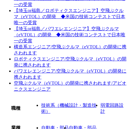
一の受賞
【埼玉or福島／ロボティクスエンジニア】空飛ぶクル
マ（eVTOL）の開発 ◆米国の技術コンテストで日本
唯一の受賞
【埼玉or福島／パワエレエンジニア】空飛ぶクルマ
（eVTOL）の開発 ◆米国の技術コンテストで日本唯
一の受賞
構造系エンジニア/空飛ぶクルマ（eVTOL）の開発に携
さわれます
ロボティクスエンジニア/空飛ぶクルマ（eVTOL）の開
発に携さわれます
パワエレエンジニア/空飛ぶクルマ（eVTOL）の開発に
携さわれます
空飛ぶクルマ（eVTOL）の開発に携さわれます/アビオ
ニクスエンジニア
技術系（機械設計・製造技
弱電回路設
職種
術）
計
業種
自動車・部品
自動車・部品