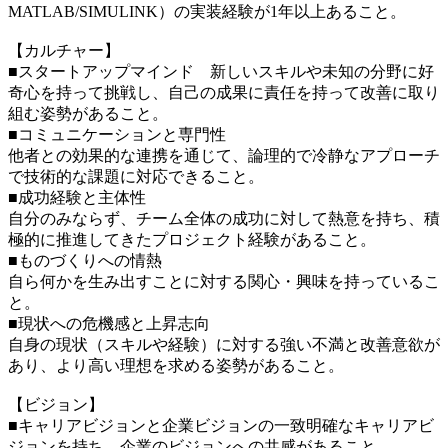
MATLAB/SIMULINK）の実装経験が1年以上あること。
【カルチャー】
■スタートアップマインド 新しいスキルや未知の分野に好
奇⼼を持って挑戦し、⾃⼰の成果に責任を持って改善に取り
組む姿勢があること。
■コミュニケーションと専⾨性
他者との効果的な連携を通じて、論理的で冷静なアプローチ
で技術的な課題に対応できること。
■成功経験と主体性
⾃分のみならず、チーム全体の成功に対して熱意を持ち、積
極的に推進してきたプロジェクト経験があること。
■ものづくりへの情熱
⾃ら何かを⽣み出すことに対する関⼼・興味を持っているこ
と。
■現状への危機感と上昇志向
⾃⾝の現状（スキルや経験）に対する強い不満と改善意欲が
あり、より⾼い理想を求める姿勢があること。
【ビジョン】
■キャリアビジョンと企業ビジョンの⼀致明確なキャリアビ
ジョンを持ち、企業のビジョンへの共感があること。