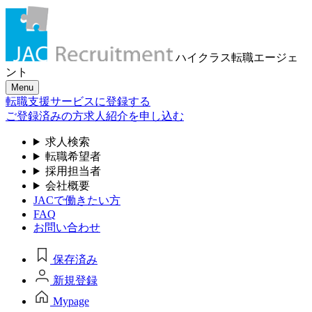
ハイクラス転職
エージェ
ント
Menu
転職支援サービスに登録する
ご登録済みの方
求人紹介を申し込む
求人検索
転職希望者
採用担当者
会社概要
JACで働きたい方
FAQ
お問い合わせ
保存済み
新規登録
Mypage