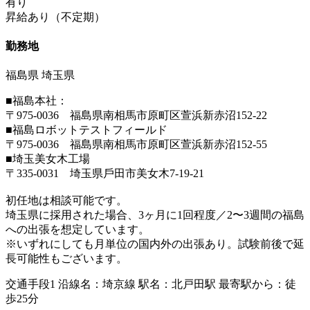
有り
昇給あり（不定期）
勤務地
福島県 埼玉県
■福島本社：
〒975-0036 福島県南相馬市原町区萱浜新赤沼152-22
■福島ロボットテストフィールド
〒975-0036 福島県南相⾺市原町区萱浜新赤沼152-55
■埼玉美女木工場
〒335-0031 埼⽟県⼾⽥市美⼥⽊7-19-21
初任地は相談可能です。
埼玉県に採用された場合、3ヶ月に1回程度／2〜3週間の福島
への出張を想定しています。
※いずれにしても月単位の国内外の出張あり。試験前後で延
長可能性もございます。
交通手段1 沿線名：埼京線 駅名：北戸田駅 最寄駅から：徒
歩25分