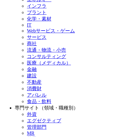
インフラ
プラント
化学・素材
IT
Webサービス・ゲーム
サービス
商社
流通・物流・小売
コンサルティング
医療（メディカル）
金融
建設
不動産
消費財
アパレル
食品・飲料
専門サイト（領域・職種別）
外資
エグゼクティブ
管理部門
MR