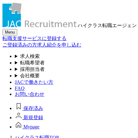
ハイクラス転職
エージェン
Menu
転職支援サービスに登録する
ご登録済みの方
求人紹介を申し込む
求人検索
転職希望者
採用担当者
会社概要
JACで働きたい方
FAQ
お問い合わせ
保存済み
新規登録
Mypage
ハイクラス転職TOP