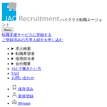
ハイクラス転職
エージェ
ント
Menu
転職支援サービスに登録する
ご登録済みの方
求人紹介を申し込む
求人検索
転職希望者
採用担当者
会社概要
JACで働きたい方
FAQ
お問い合わせ
保存済み
新規登録
Mypage