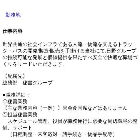
勤務地
仕事内容
世界共通の社会インフラである人流・物流を支えるトラッ
ク・バスの開発/製造/販売を手掛ける当社にて,日野グループ
の持続可能な発展と価値提供を果たすべ安全で快適な職場づ
くりをリードいただきます。
【配属先】
総務部 秘書グループ
■職務詳細：
◇秘書業務
【主な業務内容（一例）】※会食同席などはありません
①担当秘書業務
スケジュール管理、役員が職務遂行に必要な周辺環境の整
備、サポート
（日程調整・来客応対・諸手続き・物品手配等）