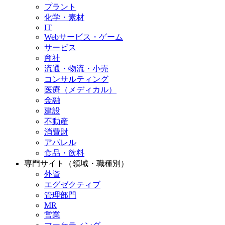
プラント
化学・素材
IT
Webサービス・ゲーム
サービス
商社
流通・物流・小売
コンサルティング
医療（メディカル）
金融
建設
不動産
消費財
アパレル
食品・飲料
専門サイト（領域・職種別）
外資
エグゼクティブ
管理部門
MR
営業