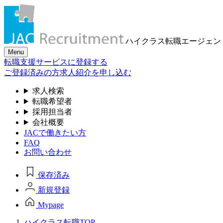
ハイクラス転職
エージェン
Menu
転職支援サービスに登録する
ご登録済みの方
求人紹介を申し込む
求人検索
転職希望者
採用担当者
会社概要
JACで働きたい方
FAQ
お問い合わせ
保存済み
新規登録
Mypage
ハイクラス転職TOP