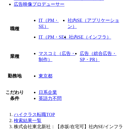
広告映像プロデューサー
IT（PM・
社内SE（アプリケーショ
SE）
ン）
職種
IT（PM・SE）
社内SE（インフラ）
マスコミ（広告・
広告（総合広告・
業種
制作）
SP・PR）
勤務地
東京都
こだわり
日系企業
条件
英語力不問
ハイクラス転職TOP
検索結果一覧
株式会社東北新社：【赤坂/在宅可】社内SE/インフラ