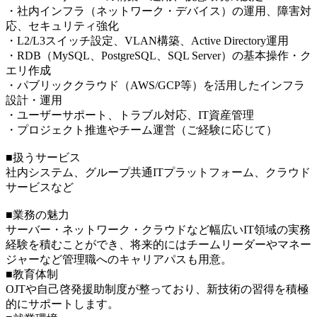
・社内インフラ（ネットワーク・デバイス）の運用、障害対
応、セキュリティ強化
・L2/L3スイッチ設定、VLAN構築、Active Directory運用
・RDB（MySQL、PostgreSQL、SQL Server）の基本操作・ク
エリ作成
・パブリッククラウド（AWS/GCP等）を活用したインフラ
設計・運用
・ユーザーサポート、トラブル対応、IT資産管理
・プロジェクト推進やチーム運営（ご経験に応じて）
■扱うサービス
社内システム、グループ共通ITプラットフォーム、クラウド
サービスなど
■業務の魅力
サーバー・ネットワーク・クラウドなど幅広いIT領域の実務
経験を積むことができ、将来的にはチームリーダーやマネー
ジャーなど管理職へのキャリアパスも用意。
■教育体制
OJTや自己啓発援助制度が整っており、新技術の習得を積極
的にサポートします。