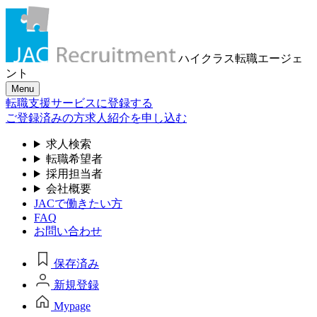
ハイクラス転職
エージェ
ント
Menu
転職支援サービスに登録する
ご登録済みの方
求人紹介を申し込む
求人検索
転職希望者
採用担当者
会社概要
JACで働きたい方
FAQ
お問い合わせ
保存済み
新規登録
Mypage