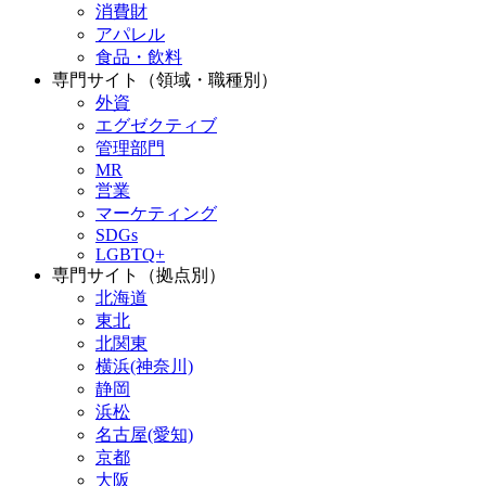
消費財
アパレル
食品・飲料
専門サイト（領域・職種別）
外資
エグゼクティブ
管理部門
MR
営業
マーケティング
SDGs
LGBTQ+
専門サイト（拠点別）
北海道
東北
北関東
横浜(神奈川)
静岡
浜松
名古屋(愛知)
京都
大阪