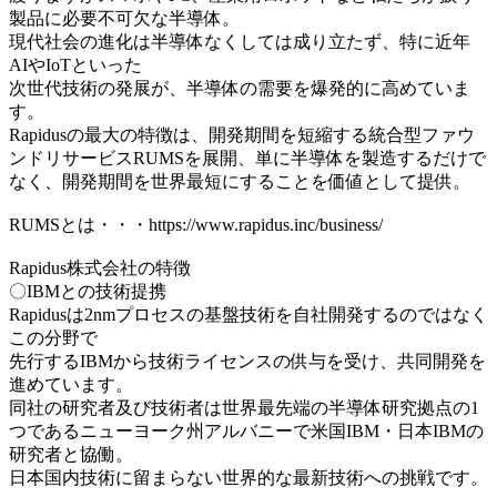
製品に必要不可欠な半導体。
現代社会の進化は半導体なくしては成り立たず、特に近年
AIやIoTといった
次世代技術の発展が、半導体の需要を爆発的に高めていま
す。
Rapidusの最大の特徴は、開発期間を短縮する統合型ファウ
ンドリサービスRUMSを展開、単に半導体を製造するだけで
なく、開発期間を世界最短にすることを価値として提供。
RUMSとは・・・https://www.rapidus.inc/business/
Rapidus株式会社の特徴
〇IBMとの技術提携
Rapidusは2nmプロセスの基盤技術を自社開発するのではなく
この分野で
先行するIBMから技術ライセンスの供与を受け、共同開発を
進めています。
同社の研究者及び技術者は世界最先端の半導体研究拠点の1
つであるニューヨーク州アルバニーで米国IBM・日本IBMの
研究者と協働。
日本国内技術に留まらない世界的な最新技術への挑戦です。