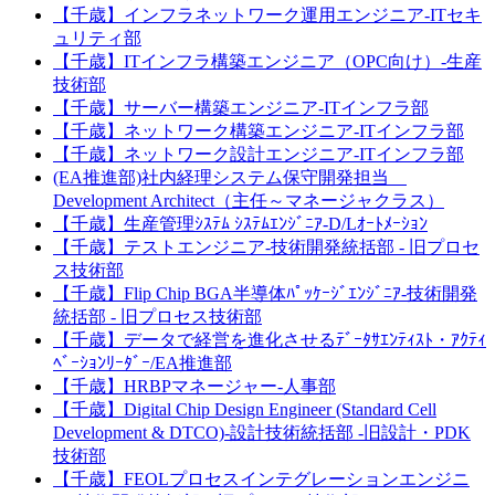
【千歳】インフラネットワーク運用エンジニア‐ITセキ
ュリティ部
【千歳】ITインフラ構築エンジニア（OPC向け）-生産
技術部
【千歳】サーバー構築エンジニア‐ITインフラ部
【千歳】ネットワーク構築エンジニア‐ITインフラ部
【千歳】ネットワーク設計エンジニア‐ITインフラ部
(EA推進部)社内経理システム保守開発担当
Development Architect（主任～マネージャクラス）
【千歳】生産管理ｼｽﾃﾑ ｼｽﾃﾑｴﾝｼﾞﾆｱ-D/Lｵｰﾄﾒｰｼｮﾝ
【千歳】テストエンジニア-技術開発統括部 - 旧プロセ
ス技術部
【千歳】Flip Chip BGA半導体ﾊﾟｯｹｰｼﾞｴﾝｼﾞﾆｱ-技術開発
統括部 - 旧プロセス技術部
【千歳】データで経営を進化させるﾃﾞｰﾀｻｴﾝﾃｨｽﾄ・ｱｸﾃｨ
ﾍﾞｰｼｮﾝﾘｰﾀﾞｰ/EA推進部
【千歳】HRBPマネージャー‐人事部
【千歳】Digital Chip Design Engineer (Standard Cell
Development & DTCO)-設計技術統括部 -旧設計・PDK
技術部
【千歳】FEOLプロセスインテグレーションエンジニ