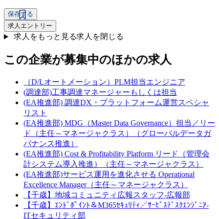
保存する
求人エントリー
求人をもっと見る
求人を閉じる
この企業が募集中のほかの求人
（D/Lオートメーション）PLM担当エンジニア
(調達部)工事調達マネージャーもしくは担当
(EA推進部) 調達DX・プラットフォーム運営スペシャ
リスト
(EA推進部) MDG（Master Data Governance）担当／リー
ド（主任～マネージャクラス）（グローバルデータガ
バナンス推進）
(EA推進部) Cost & Profitability Platform リード（管理会
計システム導入推進）（主任～マネージャクラス）
(EA推進部)サービス運用を進化させる Operational
Excellence Manager（主任～マネージャクラス）
【千歳】地域コミュニティ広報スタッフ-広報部
【千歳】ｴﾝﾄﾞﾎﾟｲﾝﾄ＆M365ｾｷｭﾘﾃｨ／ｻｰﾋﾞｽﾃﾞｽｸｴﾝｼﾞﾆｱ-
ITセキュリティ部