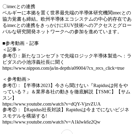
〇imecとの連携
ベルギーに本拠を置く世界最先端の半導体研究機関imecとの
協力覚書も締結。欧州半導体エコシステムの中心的存在であ
るimecとの連携をきっかけにEUV技術へのアクセスとグロー
バルな研究開発ネットワークへの参加を進めています。
■参考動画・記事
＜記事＞
参考①：新たなコンセプトで先端ロジック半導体製造へ：ラ
ピダスの小池淳義社長に聞く
https://www.nippon.com/ja/in-depth/a09004/?cx_recs_click=true
＜参考動画＞
参考①：【半導体2023】今さら聞けない『Rapidusは何をや
っている？』＆業界各社の動きを徹底解説【TSMC】【サム
スン】
https://www.youtube.com/watch?v=dQY-VjzvZUA
参考②：【Rapidus社長対談】Rapidusは今までにないビジネ
スモデルを構築する!
https://www.youtube.com/watch?v=A1klwk6z2Qw