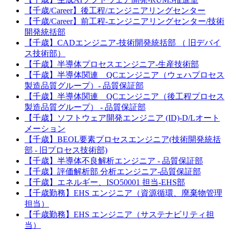
【千歳/Career】後工程/エンジニアリングセンター
【千歳/Career】前工程-エンジニアリングセンター/技術
開発統括部
【千歳】CADエンジニア-技術開発統括部 （ 旧デバイ
ス技術部）
【千歳】半導体プロセスエンジニア-生産技術部
【千歳】半導体関連 QCエンジニア（ウェハプロセス
製造品質グループ）- 品質保証部
【千歳】半導体関連 QCエンジニア（後工程プロセス
製造品質グループ） - 品質保証部
【千歳】ソフトウェア開発エンジニア (ID)-D/Lオート
メーション
【千歳】BEOL要素プロセスエンジニア(技術開発統括
部 - 旧プロセス技術部)
【千歳】半導体不良解析エンジニア - 品質保証部
【千歳】評価解析部 分析エンジニア‐品質保証部
【千歳】エネルギー、ISO50001 担当-EHS部
【千歳勤務】EHS エンジニア（資源循環、廃棄物管理
担当）
【千歳勤務】EHS エンジニア（サステナビリティ担
当）