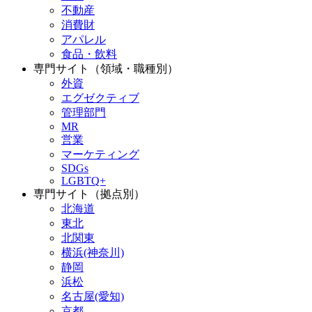
不動産
消費財
アパレル
食品・飲料
専門サイト（領域・職種別）
外資
エグゼクティブ
管理部門
MR
営業
マーケティング
SDGs
LGBTQ+
専門サイト（拠点別）
北海道
東北
北関東
横浜(神奈川)
静岡
浜松
名古屋(愛知)
京都