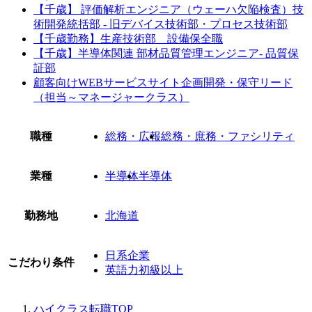
【千歳】 評価解析エンジニア（ウェーハ欠陥検査）技
術開発統括部 - 旧デバイス技術部・プロセス技術部
【千歳勤務】生産技術部 設備保全職
【千歳】半導体関連 部材品質管理エンジニア- 品質保
証部
顧客向けWEBサービスサイト企画開発・保守リード
（担当～マネージャークラス）
職種
総務・広報
総務・庶務・ファシリティ
業種
半導体
半導体
勤務地
北海道
日系企業
こだわり条件
英語力初級以上
ハイクラス転職TOP