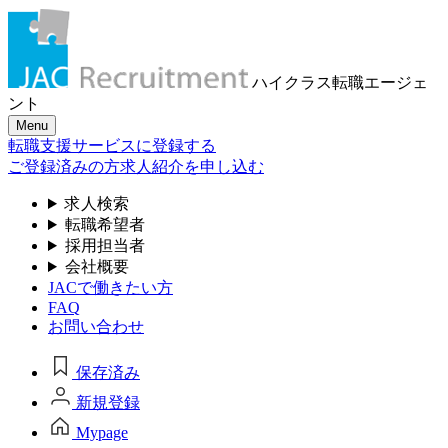
ハイクラス転職
エージェ
ント
Menu
転職支援サービスに登録する
ご登録済みの方
求人紹介を申し込む
求人検索
転職希望者
採用担当者
会社概要
JACで働きたい方
FAQ
お問い合わせ
保存済み
新規登録
Mypage