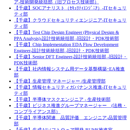
ア-技術開発統括部（旧プロセス技術部）
【千歳】SOCアナリスト（ｾｷｭﾘﾃｨｴﾝｼﾞﾆｱ）-ITセキュリ
ティ部
【千歳】クラウドセキュリティエンジニア-ITセキュリ
ティ部
【千歳】Test Chip Design Engineer (Physical Design &
PPA Analysis)-設計技術統括部 -旧設計・PDK技術部
【千歳】Chip Implementation EDA Flow Development
Engineer-設計技術統括部 -旧設計・PDK技術部
【千歳】Senior DFT Engineer-設計技術統括部 -旧設計・
PDK技術部
【千歳】社内情報システム用データ基盤構築ｰEA推進
部
【千歳】生産管理 マネージャー /生産管理部
【千歳】情報セキュリティガバナンス推進-ITセキュリ
ティ部
【千歳】半導体マスクエンジニア - 生産技術部
【千歳】ビジネス推進グループマネージャー (法務・
コンプライアンス部）
【千歳】半導体関連 品質評価 エンジニア‐品質管理
部
【千歳】生成AIソフトウェア開発-RUMS推進室