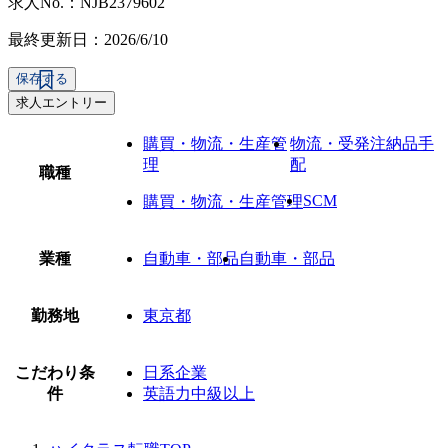
求人No.：NJB2379602
最終更新日：2026/6/10
保存する
求人エントリー
購買・物流・生産管
物流・受発注納品手
理
配
職種
SCM
購買・物流・生産管理
業種
自動車・部品
自動車・部品
勤務地
東京都
こだわり条
日系企業
件
英語力中級以上