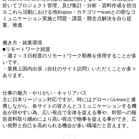
於いてプロジェクト管理、及び集計・分析・資料作成を担当
3) これら活動における他Region・カテゴリーteamとの密なコ
ミュニケーション実施と問題・課題・懸念点解決を自ら提
案、推進
働き方・就業環境
■リモートワーク頻度
・週２～３日程度のリモートワーク勤務を併用することが多
いです。
・業務上国内出張（自社のサイト訪問）いただくことが多々
あります。
仕事の魅力・やりがい・キャリアパス
主に日本リージョン対応ですが、時にはグローバルteamと連
携しながら、各サイトの皆さんとコミュニケーションする機
会が得やすい為、広い視点で全体を捉える事や、幹部への報
告資料取り纏めにより高い視点で物事を捉える事ができ、広
い視野と自己を高められる機会が多い職場だと言えます。