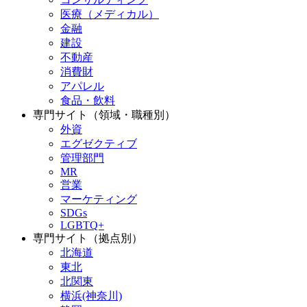
医療（メディカル）
金融
建設
不動産
消費財
アパレル
食品・飲料
専門サイト（領域・職種別）
外資
エグゼクティブ
管理部門
MR
営業
マーケティング
SDGs
LGBTQ+
専門サイト（拠点別）
北海道
東北
北関東
横浜(神奈川)