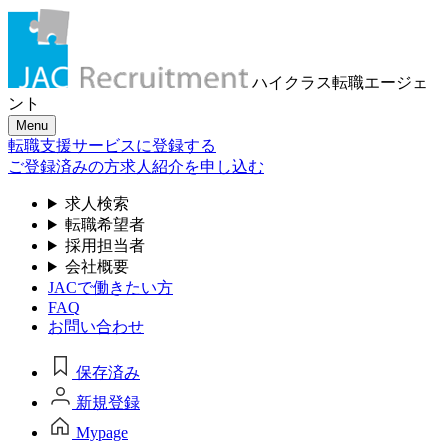
ハイクラス転職
エージェ
ント
Menu
転職支援サービスに登録する
ご登録済みの方
求人紹介を申し込む
求人検索
転職希望者
採用担当者
会社概要
JACで働きたい方
FAQ
お問い合わせ
保存済み
新規登録
Mypage