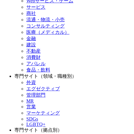
Webサービス・ゲーム
サービス
商社
流通・物流・小売
コンサルティング
医療（メディカル）
金融
建設
不動産
消費財
アパレル
食品・飲料
専門サイト（領域・職種別）
外資
エグゼクティブ
管理部門
MR
営業
マーケティング
SDGs
LGBTQ+
専門サイト（拠点別）