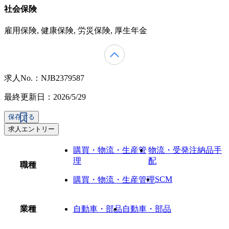
社会保険
雇用保険, 健康保険, 労災保険, 厚生年金
求人No.：NJB2379587
最終更新日：2026/5/29
保存する
求人エントリー
購買・物流・生産管
物流・受発注納品手
理
配
職種
SCM
購買・物流・生産管理
業種
自動車・部品
自動車・部品