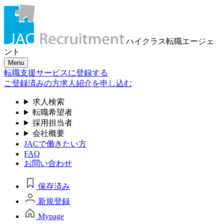
ハイクラス転職
エージェ
ント
Menu
転職支援サービスに登録する
ご登録済みの方
求人紹介を申し込む
求人検索
転職希望者
採用担当者
会社概要
JACで働きたい方
FAQ
お問い合わせ
保存済み
新規登録
Mypage