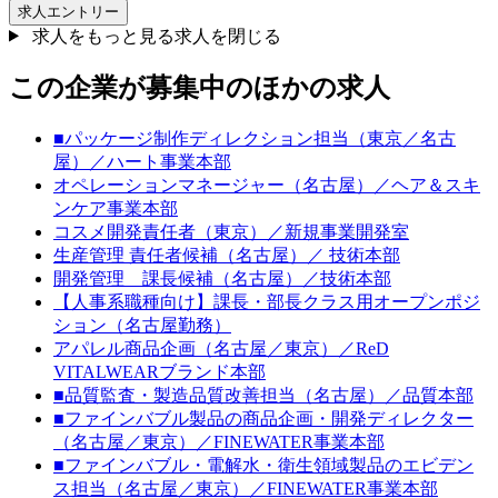
求人エントリー
求人をもっと見る
求人を閉じる
この企業が募集中のほかの求人
■パッケージ制作ディレクション担当（東京／名古
屋）／ハート事業本部
オペレーションマネージャー（名古屋）／ヘア＆スキ
ンケア事業本部
コスメ開発責任者（東京）／新規事業開発室
生産管理 責任者候補（名古屋）／ 技術本部
開発管理 課長候補（名古屋）／技術本部
【人事系職種向け】課長・部長クラス用オープンポジ
ション（名古屋勤務）
アパレル商品企画（名古屋／東京）／ReD
VITALWEARブランド本部
■品質監査・製造品質改善担当（名古屋）／品質本部
■ファインバブル製品の商品企画・開発ディレクター
（名古屋／東京）／FINEWATER事業本部
■ファインバブル・電解水・衛生領域製品のエビデン
ス担当（名古屋／東京）／FINEWATER事業本部