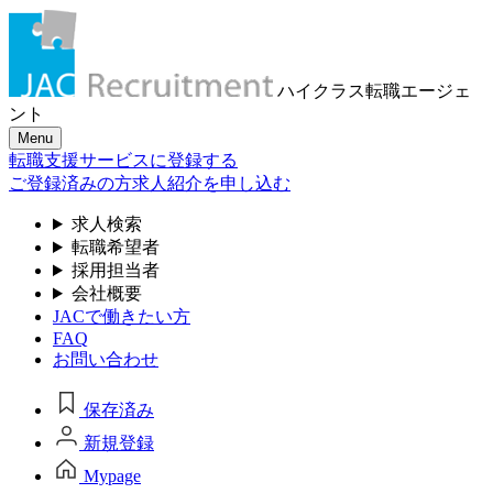
ハイクラス転職
エージェ
ント
Menu
転職支援サービスに登録する
ご登録済みの方
求人紹介を申し込む
求人検索
転職希望者
採用担当者
会社概要
JACで働きたい方
FAQ
お問い合わせ
保存済み
新規登録
Mypage