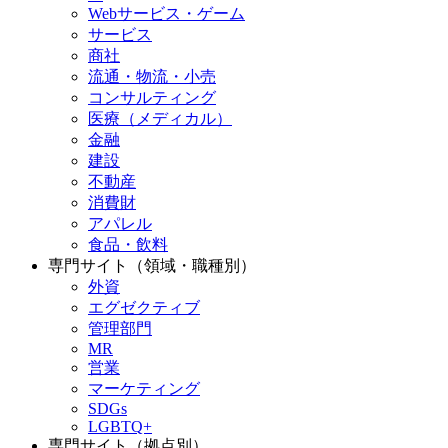
Webサービス・ゲーム
サービス
商社
流通・物流・小売
コンサルティング
医療（メディカル）
金融
建設
不動産
消費財
アパレル
食品・飲料
専門サイト（領域・職種別）
外資
エグゼクティブ
管理部門
MR
営業
マーケティング
SDGs
LGBTQ+
専門サイト（拠点別）