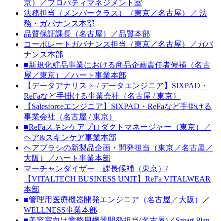
京）／プロパティマネジメント室
法務担当（メンバークラス）（東京／名古屋）／ 法
務・ガバナンス本部
品質保証課長（名古屋）／品質本部
コーポレートガバナンス担当（東京／名古屋）／ガバ
ナンス本部
■新規化粧品事業における商品企画責任者候補（名古
屋／東京）／ハート事業本部
【データアナリスト / データエンジニア】SIXPAD・
ReFaなど手掛ける事業会社（名古屋 / 東京）
【Salesforceエンジニア】SIXPAD・ReFaなど手掛ける
事業会社（名古屋 / 東京）
■ReFaスキンケアプロダクトマネージャー（東京）／
ヘア&スキンケア事業本部
ヘアブラシの新製品企画・開発担当（東京／名古屋／
大阪）／ハート事業本部
マーチャンダイザー 課長候補（東京）/
【VITALTECH BUSINESS UNIT】ReFa VITALWEAR
本部
■管理用医療機器開発エンジニア（名古屋／大阪）／
WELLNESS事業本部
■美容室向け業務用機器開発担当(名古屋)／Smart Plan