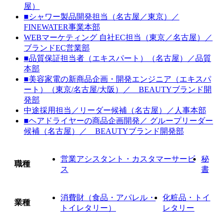
屋）
■シャワー製品開発担当（名古屋／東京）／
FINEWATER事業本部
WEBマーケティング 自社EC担当（東京／名古屋）／
ブランドEC営業部
■品質保証担当者（エキスパート）（名古屋）／品質
本部
■美容家電の新商品企画・開発エンジニア（エキスパ
ート）（東京/名古屋/大阪）／ BEAUTYブランド開
発部
中途採用担当／リーダー候補（名古屋）／人事本部
■ヘアドライヤーの商品企画開発／ グループリーダー
候補（名古屋）／ BEAUTYブランド開発部
営業アシスタント・カスタマーサービ
秘
職種
ス
書
消費財（食品・アパレル・
化粧品・トイ
業種
トイレタリー）
レタリー