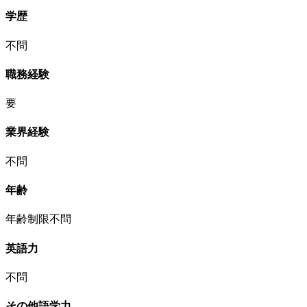
学歴
不問
職務経験
要
業界経験
不問
年齢
年齢制限不問
英語力
不問
その他語学力