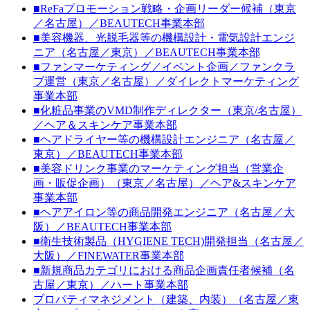
■ReFaプロモーション戦略・企画リーダー候補（東京
／名古屋）／BEAUTECH事業本部
■美容機器、光脱毛器等の機構設計・電気設計エンジ
ニア（名古屋／東京）／BEAUTECH事業本部
■ファンマーケティング／イベント企画／ファンクラ
ブ運営（東京／名古屋）／ダイレクトマーケティング
事業本部
■化粧品事業のVMD制作ディレクター（東京/名古屋）
／ヘア＆スキンケア事業本部
■ヘアドライヤー等の機構設計エンジニア（名古屋／
東京）／BEAUTECH事業本部
■美容ドリンク事業のマーケティング担当（営業企
画・販促企画）（東京／名古屋）／ヘア&スキンケア
事業本部
■ヘアアイロン等の商品開発エンジニア（名古屋／大
阪）／BEAUTECH事業本部
■衛生技術製品（HYGIENE TECH)開発担当（名古屋／
大阪）／FINEWATER事業本部
■新規商品カテゴリにおける商品企画責任者候補（名
古屋／東京）／ハート事業本部
プロパティマネジメント（建築、内装）（名古屋／東