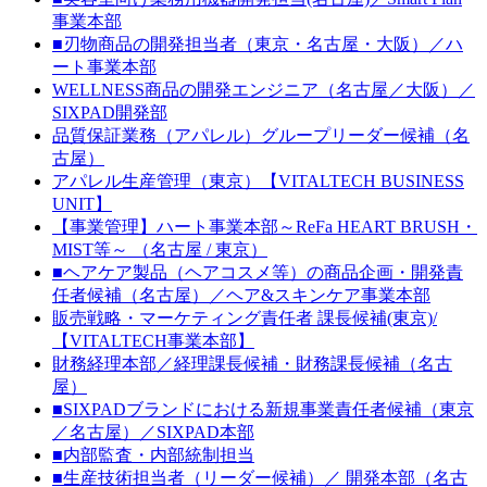
事業本部
■刃物商品の開発担当者（東京・名古屋・大阪）／ハ
ート事業本部
WELLNESS商品の開発エンジニア（名古屋／大阪）／
SIXPAD開発部
品質保証業務（アパレル）グループリーダー候補（名
古屋）
アパレル生産管理（東京）【VITALTECH BUSINESS
UNIT】
【事業管理】ハート事業本部～ReFa HEART BRUSH・
MIST等～ （名古屋 / 東京）
■ヘアケア製品（ヘアコスメ等）の商品企画・開発責
任者候補（名古屋）／ヘア&スキンケア事業本部
販売戦略・マーケティング責任者 課長候補(東京)/
【VITALTECH事業本部】
財務経理本部／経理課長候補・財務課長候補（名古
屋）
■SIXPADブランドにおける新規事業責任者候補（東京
／名古屋）／SIXPAD本部
■内部監査・内部統制担当
■生産技術担当者（リーダー候補）／ 開発本部（名古