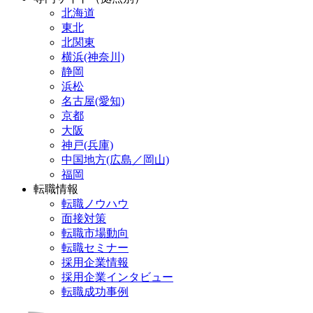
北海道
東北
北関東
横浜(神奈川)
静岡
浜松
名古屋(愛知)
京都
大阪
神戸(兵庫)
中国地方(広島／岡山)
福岡
転職情報
転職ノウハウ
面接対策
転職市場動向
転職セミナー
採用企業情報
採用企業インタビュー
転職成功事例