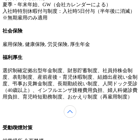
夏季・年末年始、GW（会社カレンダーによる）
入社時特別休暇付与制度：入社時5日付与（半年後に消滅）
※無期雇用のみ適用
社会保険
雇用保険, 健康保険, 労災保険, 厚生年金
福利厚生
選択制確定拠出型年金制度、財形貯蓄制度、社員持株会制
度、表彰制度、産前産後・育児休暇制度、結婚出産祝い金制
度、弔事お見舞金制度、長期勤続祝い制度、人間ドック受診
（40歳以上）、インフルエンザ接種費用負担、婦人科健診費
用負担、育児時短勤務制度、おかえり制度（再雇用制度）
受動喫煙対策