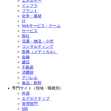
エネルギー
インフラ
プラント
化学・素材
IT
Webサービス・ゲーム
サービス
商社
流通・物流・小売
コンサルティング
医療（メディカル）
金融
建設
不動産
消費財
アパレル
食品・飲料
専門サイト（領域・職種別）
外資
エグゼクティブ
管理部門
MR