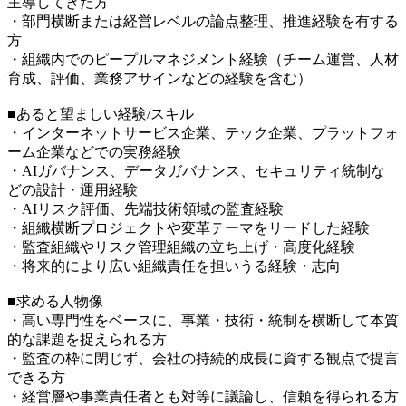
主導してきた方
・部門横断または経営レベルの論点整理、推進経験を有する
方
・組織内でのピープルマネジメント経験（チーム運営、人材
育成、評価、業務アサインなどの経験を含む）
■あると望ましい経験/スキル
・インターネットサービス企業、テック企業、プラットフォ
ーム企業などでの実務経験
・AIガバナンス、データガバナンス、セキュリティ統制な
どの設計・運用経験
・AIリスク評価、先端技術領域の監査経験
・組織横断プロジェクトや変革テーマをリードした経験
・監査組織やリスク管理組織の立ち上げ・高度化経験
・将来的により広い組織責任を担いうる経験・志向
■求める人物像
・高い専門性をベースに、事業・技術・統制を横断して本質
的な課題を捉えられる方
・監査の枠に閉じず、会社の持続的成長に資する観点で提言
できる方
・経営層や事業責任者とも対等に議論し、信頼を得られる方