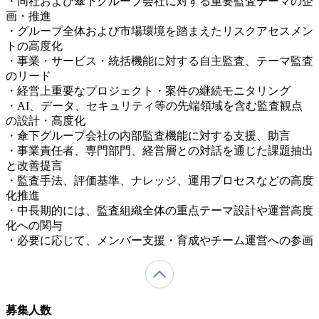
・同社および傘下グループ会社に対する重要監査テーマの企
画・推進
・グループ全体および市場環境を踏まえたリスクアセスメン
トの高度化
・事業・サービス・統括機能に対する自主監査、テーマ監査
のリード
・経営上重要なプロジェクト・案件の継続モニタリング
・AI、データ、セキュリティ等の先端領域を含む監査観点
の設計・高度化
・傘下グループ会社の内部監査機能に対する支援、助言
・事業責任者、専門部門、経営層との対話を通じた課題抽出
と改善提言
・監査手法、評価基準、ナレッジ、運用プロセスなどの高度
化推進
・中長期的には、監査組織全体の重点テーマ設計や運営高度
化への関与
・必要に応じて、メンバー支援・育成やチーム運営への参画
募集人数