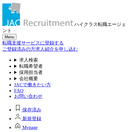
ハイクラス転職
エージェ
ント
Menu
転職支援サービスに登録する
ご登録済みの方
求人紹介を申し込む
求人検索
転職希望者
採用担当者
会社概要
JACで働きたい方
FAQ
お問い合わせ
保存済み
新規登録
Mypage