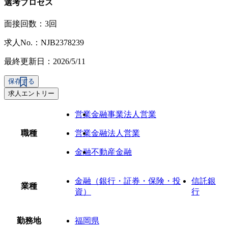
選考プロセス
面接回数：3回
求人No.：NJB2378239
最終更新日：2026/5/11
保存する
求人エントリー
営業
金融事業法人営業
職種
営業
金融法人営業
金融
不動産金融
金融（銀行・証券・保険・投
信託銀
業種
資）
行
勤務地
福岡県