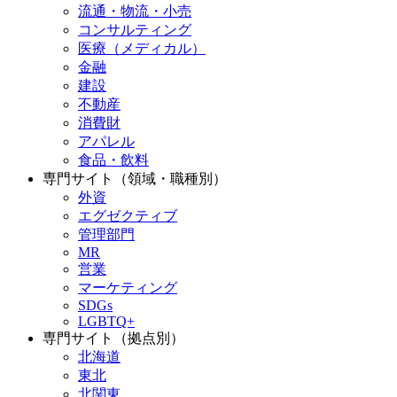
流通・物流・小売
コンサルティング
医療（メディカル）
金融
建設
不動産
消費財
アパレル
食品・飲料
専門サイト（領域・職種別）
外資
エグゼクティブ
管理部門
MR
営業
マーケティング
SDGs
LGBTQ+
専門サイト（拠点別）
北海道
東北
北関東