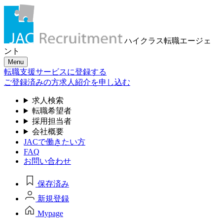
ハイクラス転職
エージェ
ント
Menu
転職支援サービスに登録する
ご登録済みの方
求人紹介を申し込む
求人検索
転職希望者
採用担当者
会社概要
JACで働きたい方
FAQ
お問い合わせ
保存済み
新規登録
Mypage