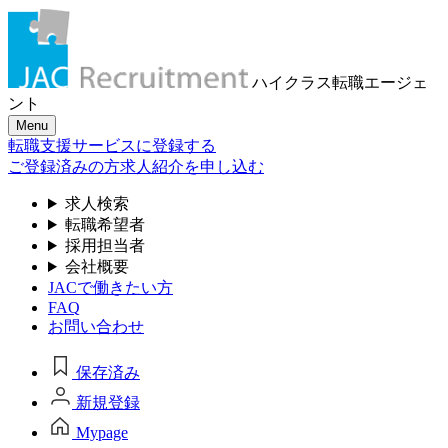
ハイクラス転職
エージェ
ント
Menu
転職支援サービスに登録する
ご登録済みの方
求人紹介を申し込む
求人検索
転職希望者
採用担当者
会社概要
JACで働きたい方
FAQ
お問い合わせ
保存済み
新規登録
Mypage