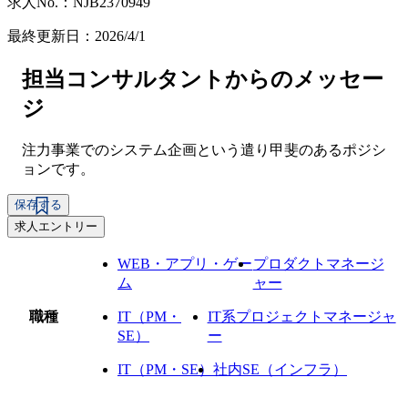
求人No.：NJB2370949
最終更新日：2026/4/1
担当コンサルタントからのメッセー
ジ
注力事業でのシステム企画という遣り甲斐のあるポジシ
ョンです。
保存する
求人エントリー
WEB・アプリ・ゲー
プロダクトマネージ
ム
ャー
職種
IT（PM・
IT系プロジェクトマネージャ
SE）
ー
IT（PM・SE）
社内SE（インフラ）