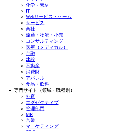
化学・素材
IT
Webサービス・ゲーム
サービス
商社
流通・物流・小売
コンサルティング
医療（メディカル）
金融
建設
不動産
消費財
アパレル
食品・飲料
専門サイト（領域・職種別）
外資
エグゼクティブ
管理部門
MR
営業
マーケティング