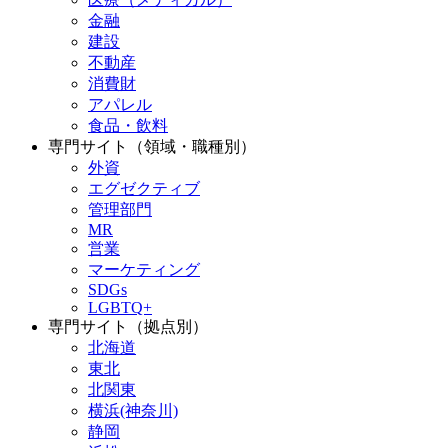
金融
建設
不動産
消費財
アパレル
食品・飲料
専門サイト（領域・職種別）
外資
エグゼクティブ
管理部門
MR
営業
マーケティング
SDGs
LGBTQ+
専門サイト（拠点別）
北海道
東北
北関東
横浜(神奈川)
静岡