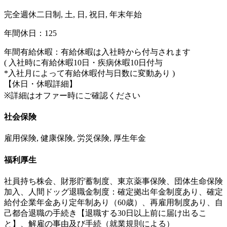
完全週休二日制, 土, 日, 祝日, 年末年始
年間休日：125
年間有給休暇：有給休暇は入社時から付与されます
( 入社時に有給休暇10日・疾病休暇10日付与
*入社月によって有給休暇付与日数に変動あり )
【休日・休暇詳細】
※詳細はオファー時にご確認ください
社会保険
雇用保険, 健康保険, 労災保険, 厚生年金
福利厚生
社員持ち株会、財形貯蓄制度、東京薬事保険、団体生命保険
加入、人間ドッグ退職金制度：確定拠出年金制度あり、確定
給付企業年金あり定年制あり（60歳）、再雇用制度あり、自
己都合退職の手続き【退職する30日以上前に届け出るこ
と】、解雇の事由及び手続（就業規則による）