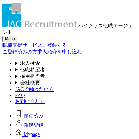
ハイクラス転職
エージェ
ント
Menu
転職支援サービスに登録する
ご登録済みの方
求人紹介を申し込む
求人検索
転職希望者
採用担当者
会社概要
JACで働きたい方
FAQ
お問い合わせ
保存済み
新規登録
Mypage