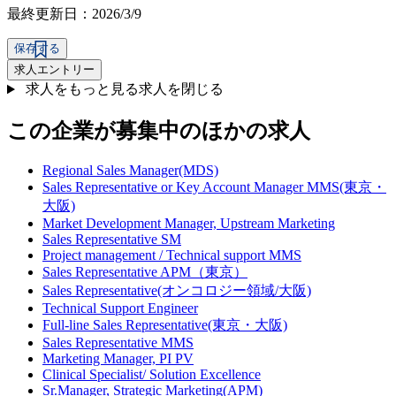
最終更新日：2026/3/9
保存する
求人エントリー
求人をもっと見る
求人を閉じる
この企業が募集中のほかの求人
Regional Sales Manager(MDS)
Sales Representative or Key Account Manager MMS(東京・
大阪)
Market Development Manager, Upstream Marketing
Sales Representative SM
Project management / Technical support MMS
Sales Representative APM（東京）
Sales Representative(オンコロジー領域/大阪)
Technical Support Engineer
Full-line Sales Representative(東京・大阪)
Sales Representative MMS
Marketing Manager, PI PV
Clinical Specialist/ Solution Excellence
Sr.Manager, Strategic Marketing(APM)