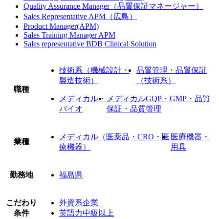
Quality Assurance Manager（品質保証マネージャー）
Sales Representative APM（広島）
Product Manager(APM)
Sales Training Manager APM
Sales representative BDB Clinical Solution
技術系（機械設計・
品質管理・品質保証
製造技術）
（技術系）
職種
メディカル・
メディカルGQP・GMP・品質
バイオ
保証・品質管理
メディカル（医薬品・CRO・医
医療機器・
業種
療機器）
用具
勤務地
福島県
こだわり
外資系企業
条件
英語力中級以上