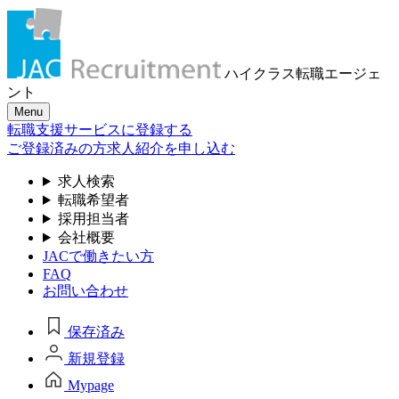
ハイクラス転職
エージェ
ント
Menu
転職支援サービスに登録する
ご登録済みの方
求人紹介を申し込む
求人検索
転職希望者
採用担当者
会社概要
JACで働きたい方
FAQ
お問い合わせ
保存済み
新規登録
Mypage