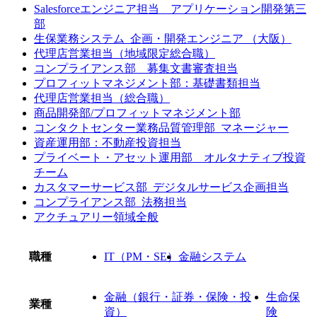
Salesforceエンジニア担当 アプリケーション開発第三
部
生保業務システム_企画・開発エンジニア （大阪）
代理店営業担当（地域限定総合職）
コンプライアンス部 募集文書審査担当
プロフィットマネジメント部：基礎書類担当
代理店営業担当（総合職）
商品開発部/プロフィットマネジメント部
コンタクトセンター業務品質管理部_マネージャー
資産運用部：不動産投資担当
プライベート・アセット運用部 オルタナティブ投資
チーム
カスタマーサービス部_デジタルサービス企画担当
コンプライアンス部_法務担当
アクチュアリー領域全般
職種
IT（PM・SE）
金融システム
金融（銀行・証券・保険・投
生命保
業種
資）
険