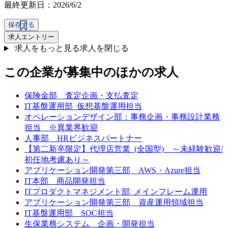
最終更新日：2026/6/2
保存する
求人エントリー
求人をもっと見る
求人を閉じる
この企業が募集中のほかの求人
保険金部 査定企画・支払査定
IT基盤運用部_仮想基盤運用担当
オペレーションデザイン部：事務企画・事務設計業務
担当 ※異業界歓迎
人事部 HRビジネスパートナー
【第二新卒限定】代理店営業_(全国型) ～未経験歓迎/
初任地考慮あり～
アプリケーション開発第三部 AWS・Azure担当
IT本部 商品開発担当
ITプロダクトマネジメント部_メインフレーム運用
アプリケーション開発第三部 資産運用領域担当
IT基盤運用部 SOC担当
生保業務システム 企画・開発担当