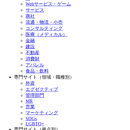
Webサービス・ゲーム
サービス
商社
流通・物流・小売
コンサルティング
医療（メディカル）
金融
建設
不動産
消費財
アパレル
食品・飲料
専門サイト（領域・職種別）
外資
エグゼクティブ
管理部門
MR
営業
マーケティング
SDGs
LGBTQ+
専門サイト（拠点別）