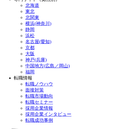
北海道
東北
北関東
横浜(神奈川)
静岡
浜松
名古屋(愛知)
京都
大阪
神戸(兵庫)
中国地方(広島／岡山)
福岡
転職情報
転職ノウハウ
面接対策
転職市場動向
転職セミナー
採用企業情報
採用企業インタビュー
転職成功事例