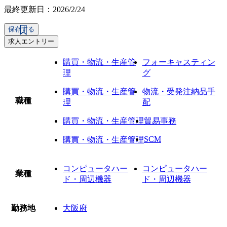
最終更新日：2026/2/24
保存する
求人エントリー
購買・物流・生産管
フォーキャスティン
理
グ
購買・物流・生産管
物流・受発注納品手
職種
理
配
購買・物流・生産管理
貿易事務
SCM
購買・物流・生産管理
コンピュータハー
コンピュータハー
業種
ド・周辺機器
ド・周辺機器
勤務地
大阪府