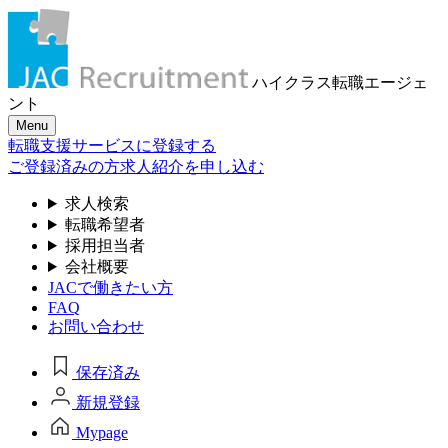
ハイクラス転職
エージェ
ント
Menu
転職支援サービスに登録する
ご登録済みの方
求人紹介を申し込む
求人検索
転職希望者
採用担当者
会社概要
JACで働きたい方
FAQ
お問い合わせ
保存済み
新規登録
Mypage