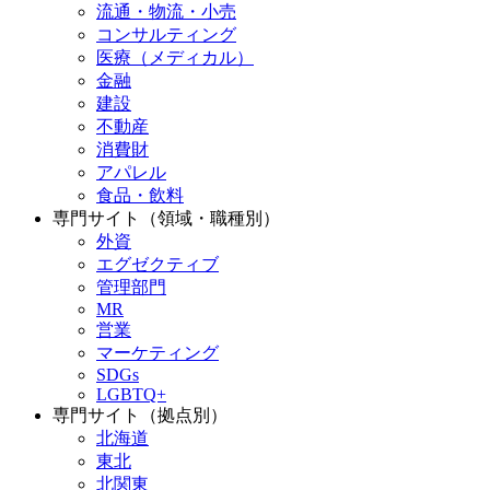
流通・物流・小売
コンサルティング
医療（メディカル）
金融
建設
不動産
消費財
アパレル
食品・飲料
専門サイト（領域・職種別）
外資
エグゼクティブ
管理部門
MR
営業
マーケティング
SDGs
LGBTQ+
専門サイト（拠点別）
北海道
東北
北関東