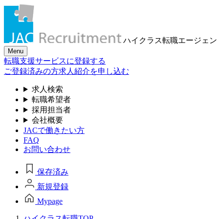
ハイクラス転職
エージェン
Menu
転職支援サービスに登録する
ご登録済みの方
求人紹介を申し込む
求人検索
転職希望者
採用担当者
会社概要
JACで働きたい方
FAQ
お問い合わせ
保存済み
新規登録
Mypage
ハイクラス転職TOP