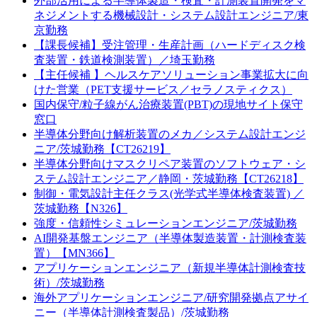
外部活用による半導体製造・検査・計測装置開発をマ
ネジメントする機械設計・システム設計エンジニア/東
京勤務
【課長候補】受注管理・生産計画（ハードディスク検
査装置・鉄道検測装置）／埼玉勤務
【主任候補 】ヘルスケアソリューション事業拡大に向
けた営業（PET支援サービス／セラノスティクス）
国内保守/粒子線がん治療装置(PBT)の現地サイト保守
窓口
半導体分野向け解析装置のメカ／システム設計エンジ
ニア/茨城勤務【CT26219】
半導体分野向けマスクリペア装置のソフトウェア・シ
ステム設計エンジニア／静岡・茨城勤務【CT26218】
制御・電気設計主任クラス(光学式半導体検査装置) ／
茨城勤務【N326】
強度・信頼性シミュレーションエンジニア/茨城勤務
AI開発基盤エンジニア（半導体製造装置・計測検査装
置）【MN366】
アプリケーションエンジニア（新規半導体計測検査技
術）/茨城勤務
海外アプリケーションエンジニア/研究開発拠点アサイ
ニー（半導体計測検査製品）/茨城勤務