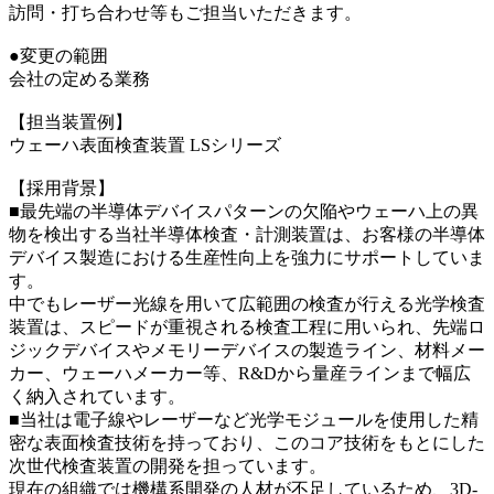
訪問・打ち合わせ等もご担当いただきます。
●変更の範囲
会社の定める業務
【担当装置例】
ウェーハ表面検査装置 LSシリーズ
【採用背景】
■最先端の半導体デバイスパターンの欠陥やウェーハ上の異
物を検出する当社半導体検査・計測装置は、お客様の半導体
デバイス製造における生産性向上を強力にサポートしていま
す。
中でもレーザー光線を用いて広範囲の検査が行える光学検査
装置は、スピードが重視される検査工程に用いられ、先端ロ
ジックデバイスやメモリーデバイスの製造ライン、材料メー
カー、ウェーハメーカー等、R&Dから量産ラインまで幅広
く納入されています。
■当社は電子線やレーザーなど光学モジュールを使用した精
密な表面検査技術を持っており、このコア技術をもとにした
次世代検査装置の開発を担っています。
現在の組織では機構系開発の人材が不足しているため、3D-