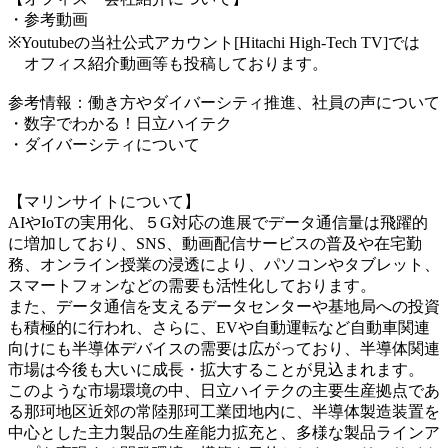
・参考動画
※Youtubeの当社公式アカウント[Hitachi High-Tech TV]では
オフィス紹介動画等も投稿しております。
参考情報：働き方やダイバーシティ推進、社員の声について
・数字でわかる！日立ハイテク
・ダイバーシティについて
【マリンサイトについて】
AIやIoTの実用化、５G対応の進展でデータ通信量は飛躍的
に増加しており、SNS、動画配信サービスの普及や在宅勤
務、オンライン授業の浸透により、パソコンやタブレット、
スマートフォンなどの需要も活性化しております。
また、データ通信を支えるデータセンターや基地局への投資
も積極的に行われ、さらに、EVや自動運転など自動車関連
向けにも半導体デバイスの需要は広がっており、半導体関連
市場は今後も大いに成長・拡大することが見込まれます。
このような市場環境の中、日立ハイテクの主要生産拠点であ
る那珂地区近郊の常陸那珂工業団地内に、半導体製造装置を
中心とした主力製品の生産能力拡充と、多様な製品ラインア