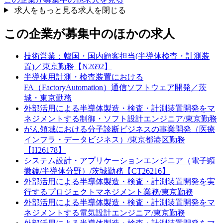
求人をもっと見る
求人を閉じる
この企業が募集中のほかの求人
技術営業：韓国・国内顧客担当(半導体検査・計測装
置)／東京勤務【N2692】
半導体用計測・検査装置における
FA（FactoryAutomation）通信ソフトウェア開発／茨
城・東京勤務
外部活用による半導体製造・検査・計測装置開発をマ
ネジメントする制御・ソフト設計エンジニア/東京勤務
がん領域における分子診断ビジネスの事業開発（医療
インフラ・データビジネス）/東京都港区勤務
【H26178】
システム設計・アプリケーションエンジニア（電子顕
微鏡/半導体分野）/茨城勤務【CT26216】
外部活用による半導体製造・検査・計測装置開発を実
行するプロジェクトマネジメント業務/東京勤務
外部活用による半導体製造・検査・計測装置開発をマ
ネジメントする電気設計エンジニア/東京勤務