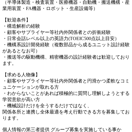
（半導体製造・検査装置・医療機器・自動機・搬送機構・産
業用装置・FA機器・ロボット・生産設備等）
【歓迎条件】
・構造解析の経験
・顧客やサプライヤー等社内外関係者との折衝経験
・日常会話レベル以上の英語力(TOEIC500点以上目安）
・機構系設計開発経験（複数部品から成るユニット設計経験
があるとなお可）
・搬送等の駆動機構、精密機器の設計経験者は歓迎しており
ます。
【求める人物像】
・顧客やサプライヤー等社内外関係者と円滑かつ柔軟なコミ
ュニケーションが取れる方
・わからないことがあれば積極的に質問し理解しようとする
学習意欲が高い方
・機械設計だけを全うするだけではなく、
関係各所と連携し全体最適を考え行動できる方を募集してお
ります。
個人情報の第三者提供 グループ募集を実施している事か