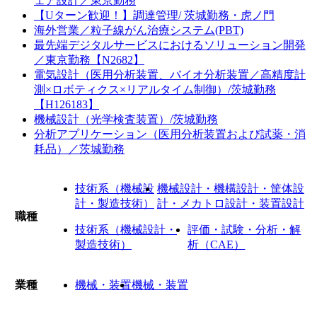
ェア設計／東京勤務
【Uターン歓迎！】調達管理/ 茨城勤務・虎ノ門
海外営業／粒子線がん治療システム(PBT)
最先端デジタルサービスにおけるソリューション開発
／東京勤務【N2682】
電気設計（医用分析装置、バイオ分析装置／高精度計
測×ロボティクス×リアルタイム制御）/茨城勤務
【H126183】
機械設計（光学検査装置）/茨城勤務
分析アプリケーション（医用分析装置および試薬・消
耗品）／茨城勤務
技術系（機械設
機械設計・機構設計・筐体設
計・製造技術）
計・メカトロ設計・装置設計
職種
技術系（機械設計・
評価・試験・分析・解
製造技術）
析（CAE）
業種
機械・装置
機械・装置