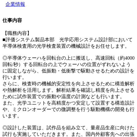
企業情報
仕事内容
【職務内容】
■評価システム製品本部 光学応用システム設計部において
半導体検査用の光学検査装置の機械設計をお任せします。
◎半導体ウェーハを回転台の上に搬送し、高速回転（約4000
回転/秒）する回転台の上でウェーハの位置がずれないよう
に固定しながら、低振動・低衝撃で駆動させるための設計を
行います。
さらに、検査時の機械的安定性を向上させるために構造解析
や熱解析を活用します。解析結果を確認し精度を向上させる
ために試作装置での振動や温度の計測なども行います。
また、光学ユニットを高精度かつ安定して設置する構造設計
や、ミクロンオーダーでの微調整を行う駆動機構の開発も行
います。
◎設計した装置は、試作品を組み立て、量産品生産に向けた
試行も実施していただきます。また、国内外顧客先への出張