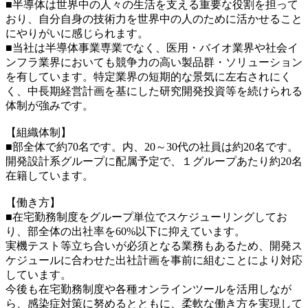
■半導体は世界中の人々の生活を支える重要な役割を担って
おり、自分自身の技術力を世界中の人のために活かせること
にやりがいに感じられます。
■当社は半導体事業専業でなく、医用・バイオ業界や社会イ
ンフラ業界においても競争力の高い製品群・ソリューション
を有しています。特定業界の短期的な景気に左右されにく
く、中長期経営計画を基にした研究開発投資等を続けられる
体制が強みです。
【組織体制】
■部全体で約70名です。内、20～30代の社員は約20名です。
開発設計系グループに配属予定で、１グループあたり約20名
在籍しています。
【働き方】
■在宅勤務制度をグループ単位でスケジューリングしてお
り、部全体の出社率を60%以下に抑えています。
実機テスト等立ち合いが必須となる業務もあるため、開発ス
ケジュールに合わせた出社計画を事前に組むことにより対応
しています。
今後も在宅勤務制度や各種オンラインツールを活用しなが
ら、感染症対策に努めるとともに、柔軟な働き方を実現して