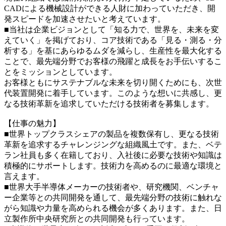
CADによる機械設計ができる人財に加わっていただき、開
発スピードを加速させたいと考えています。
■当社は企業ビジョンとして「知る力で、世界を、未来を変
えていく」を掲げており、コア技術である「見る・測る・分
析する」を基にあらゆるムダを減らし、生産性を最大化する
ことで、最先端分野でお客様の飛躍と成長をお手伝いするこ
とをミッションとしています。
お客様ともにサステナブルな未来を切り開くためにも、次世
代装置開発に着手しています。このような想いに共感し、更
なる技術革新を追求していただける技術者を募集します。
【仕事の魅力】
■世界トップクラスシェアの製品を複数保有し、更なる技術
革新を追求するチャレンジングな組織風土です。また、ベテ
ラン社員も多く在籍しており、入社後に必要な技術や知識は
積極的にサポートします。技術力を高めるのに最適な環境と
言えます。
■世界大手半導体メーカーの技術者や、研究機関、ベンチャ
ー企業等との共同開発を通して、最先端分野の技術に触れな
がら知識や力量を高められる機会が多くあります。また、日
立製作所中央研究所との共同開発も行っています。