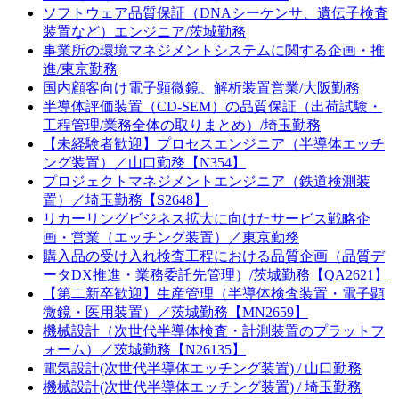
ソフトウェア品質保証（DNAシーケンサ、遺伝子検査
装置など）エンジニア/茨城勤務
事業所の環境マネジメントシステムに関する企画・推
進/東京勤務
国内顧客向け電子顕微鏡、解析装置営業/大阪勤務
半導体評価装置（CD-SEM）の品質保証（出荷試験・
工程管理/業務全体の取りまとめ）/埼玉勤務
【未経験者歓迎】プロセスエンジニア（半導体エッチ
ング装置）／山口勤務【N354】
プロジェクトマネジメントエンジニア（鉄道検測装
置）／埼玉勤務【S2648】
リカーリングビジネス拡大に向けたサービス戦略企
画・営業（エッチング装置）／東京勤務
購入品の受け入れ検査工程における品質企画（品質デ
ータDX推進・業務委託先管理）/茨城勤務【QA2621】
【第二新卒歓迎】生産管理（半導体検査装置・電子顕
微鏡・医用装置）／茨城勤務【MN2659】
機械設計（次世代半導体検査・計測装置のプラットフ
ォーム）／茨城勤務【N26135】
電気設計(次世代半導体エッチング装置) / 山口勤務
機械設計(次世代半導体エッチング装置) / 埼玉勤務