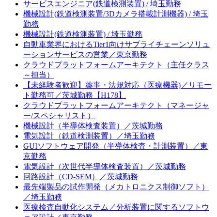
サービスエンジニア(鉄道検測装置) / 埼玉勤務
機械設計(鉄道検測装置/3Dカメラ搭載計測機器) / 埼玉
勤務
機械設計(鉄道検測装置) / 埼玉勤務
自動車業界におけるTier1向けサプライチェーンソリュ
ーションサービスの営業／東京勤務
クラウドプラットフォームアーキテクト（主任クラス
～担当）
【未経験者歓迎】薬事・法規対応（医療機器)／リモー
ト勤務可／茨城勤務【H178】
クラウドプラットフォームアーキテクト（マネージャ
ー/スペシャリスト）
機械設計（半導体検査装置）／茨城勤務
電気設計（鉄道検測装置）／埼玉勤務
GUIソフトウェア開発（半導体検査・計測装置）／東
京勤務
電気設計（次世代半導体検査装置）／茨城勤務
回路設計（CD-SEM）／茨城勤務
最先端製品の試作開発（メカトロニクス制御ソフト）
／埼玉勤務
医療検査自動化システム／分析装置に関するソフトウ