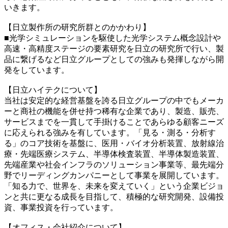
いきます。
【日立製作所の研究所群とのかかわり】
■光学シミュレーションを駆使した光学システム概念設計や
高速・高精度ステージの要素研究を日立の研究所で行い、製
品に繋げるなど日立グループとしての強みも発揮しながら開
発をしています。
【日立ハイテクについて】
当社は安定的な経営基盤を誇る日立グループの中でもメーカ
ーと商社の機能を併せ持つ稀有な企業であり、製造、販売、
サービスまでを一貫して手掛けることであらゆる顧客ニーズ
に応えられる強みを有しています。「見る・測る・分析す
る」のコア技術を基盤に、医用・バイオ分析装置、放射線治
療・先端医療システム、半導体検査装置、半導体製造装置、
先端産業や社会インフラのソリューション事業等、最先端分
野でリーディングカンパニーとして事業を展開しています。
「知る力で、世界を、未来を変えていく」という企業ビジョ
ンと共に更なる成長を目指して、積極的な研究開発、設備投
資、事業投資を行っています。
【オフィス・会社紹介について】