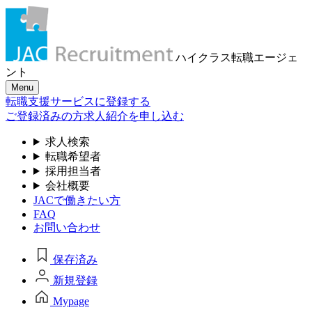
ハイクラス転職
エージェ
ント
Menu
転職支援サービスに登録する
ご登録済みの方
求人紹介を申し込む
求人検索
転職希望者
採用担当者
会社概要
JACで働きたい方
FAQ
お問い合わせ
保存済み
新規登録
Mypage