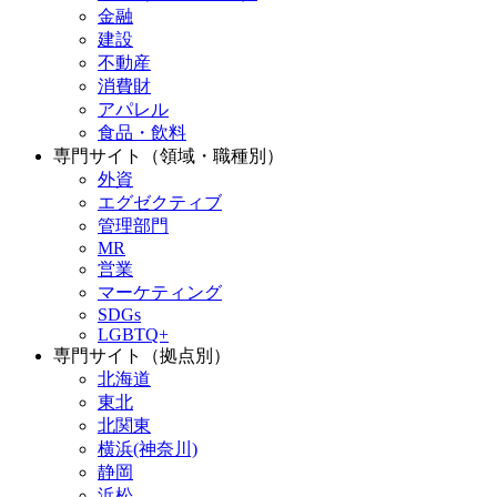
金融
建設
不動産
消費財
アパレル
食品・飲料
専門サイト（領域・職種別）
外資
エグゼクティブ
管理部門
MR
営業
マーケティング
SDGs
LGBTQ+
専門サイト（拠点別）
北海道
東北
北関東
横浜(神奈川)
静岡
浜松