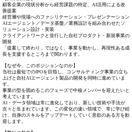
顧客企業の現状分析から経営課題の特定、AI活用による改
善提案
経営層や現場へのファシリテーション・プレゼンテーション
AIエージェント／データ基盤／業務設計を組み合わせたソ
リューション設計・実装
クライアントワークと並行した自社プロダクト・新規事業の
開発
「提案して終わり」ではなく、事業を動かし、再現性ある成
長を支援するところまで関わります。
【なぜ今、このポジションなのか】
当社は最短でのIPOを目指し、コンサルティング事業の立ち
上げと自社AIエージェント製品の開発を同時に進めていま
す。
事業の型を固めるこのフェーズで中核メンバーを迎えたいと
考えています。
AI・データ領域は常に進化しており、新しい技術や手法が
次々と生まれています。この変化の速い領域で、常に学び続
け、自身のスキルをアップデートしていく意欲のある方を歓
迎します。