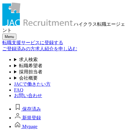
ハイクラス転職
エージェ
ント
Menu
転職支援サービスに登録する
ご登録済みの方
求人紹介を申し込む
求人検索
転職希望者
採用担当者
会社概要
JACで働きたい方
FAQ
お問い合わせ
保存済み
新規登録
Mypage