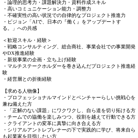
・論理的思考力・課題解決力・資料作成スキル
・高いコミュニケーション能力・調整力
・不確実性の高い状況での自律的なプロジェクト推進力
・ビジョン「AIで、日本の『働く』をアップデートす
る。」への共感
＜歓迎スキル・経験＞
・戦略コンサルティング、総合商社、事業会社での事業開発
やDX推進経験
・新規事業の企画・立ち上げ経験
・マルチステークホルダーを巻き込んだプロジェクト推進経
験
・経営層との折衝経験
【求める人物像】
・プロフェッショナルマインドとベンチャーらしい挑戦心を
兼ね備えた方
・「正解のない課題」にワクワクし、自ら道を切り拓ける方
・チームでの協働を楽しみつつ、役割を越えて行動できる方
・クライアントの変革に真摯に向き合える方
・シリアルアントレプレナーの下で実践的に学び、将来自ら
も起業家を目指したい方