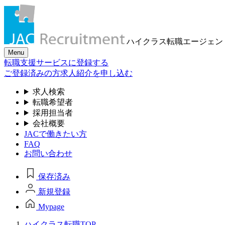
ハイクラス転職
エージェン
Menu
転職支援サービスに登録する
ご登録済みの方
求人紹介を申し込む
求人検索
転職希望者
採用担当者
会社概要
JACで働きたい方
FAQ
お問い合わせ
保存済み
新規登録
Mypage
ハイクラス転職TOP