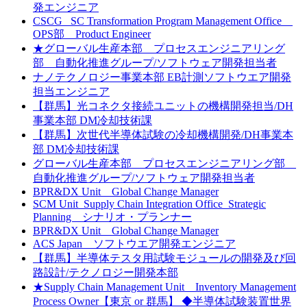
発エンジニア
CSCG_ SC Transformation Program Management Office
OPS部 Product Engineer
★グローバル生産本部 プロセスエンジニアリング
部 自動化推進グループ/ソフトウェア開発担当者
ナノテクノロジー事業本部 EB計測ソフトウエア開発
担当エンジニア
【群馬】光コネクタ接続ユニットの機構開発担当/DH
事業本部 DM冷却技術課
【群馬】次世代半導体試験の冷却機構開発/DH事業本
部 DM冷却技術課
グローバル生産本部 プロセスエンジニアリング部
自動化推進グループ/ソフトウェア開発担当者
BPR&DX Unit Global Change Manager
SCM Unit_Supply Chain Integration Office_Strategic
Planning シナリオ・プランナー
BPR&DX Unit Global Change Manager
ACS Japan ソフトウエア開発エンジニア
【群馬】半導体テスタ用試験モジュールの開発及び回
路設計/テクノロジー開発本部
★Supply Chain Management Unit Inventory Management
Process Owner【東京 or 群馬】 ◆半導体試験装置世界