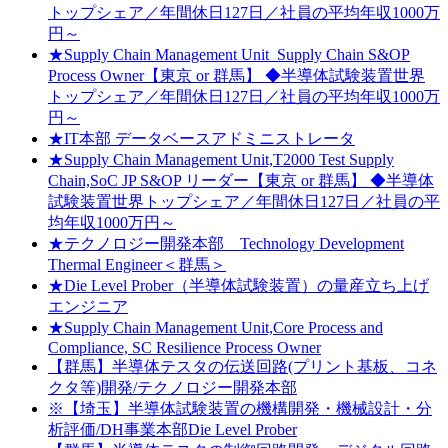
トップシェア／年間休日127日／社員の平均年収1000万
円～
★Supply Chain Management Unit_Supply Chain S&OP
Process Owner【東京 or 群馬】 ◆半導体試験装置世界
トップシェア／年間休日127日／社員の平均年収1000万
円～
★IT本部 データベースアドミニストレータ
★Supply Chain Management Unit,T2000 Test Supply
Chain,SoC JP S&OP リーダー【東京 or 群馬】 ◆半導体
試験装置世界トップシェア／年間休日127日／社員の平
均年収1000万円～
★テクノロジー開発本部 Technology Development
Thermal Engineer＜群馬＞
★Die Level Prober（半導体試験装置）の量産立ち上げ
エンジニア
★Supply Chain Management Unit,Core Process and
Compliance, SC Resilience Process Owner
【群馬】半導体テスタの伝送回路(プリント基板、コネ
クタ等)開発/テクノロジー開発本部
※【埼玉】半導体試験装置の機構開発・機械設計・分
析評価/DH事業本部Die Level Prober