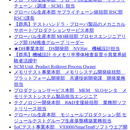
チェーン（調達・SCM）担当
グローバル生産本部 サプライチェーン統括部 RSC部
RSC1課長
【群馬】テストハンドラ・プローバ製品のメカニカル
サポート/プロダクションサービス本部
グローバル生産本部 MO統括部 プロセスエンジニアリ
ング部 QM推進グループ リーダー
★DH事業本部 DS開発部 NVHpj 機械設計担当
【群馬】機械設計 ※メモリ半導体検査装置※異業界経
験者活躍中
SCM Unit_Product Rollover Process Owner
メモリテスト事業本部 メモリシステム開発統括部
プラットフォーム開発部 共通技術開発課 開発業務
担当
プロダクションサービス本部 MEM＿SLOセンタ メ
モリテストシステム製品担当エンジニア
テクノロジー開発本部 R&D支援統括部 業務部ソフ
トリリース担当
グローバル生産本部 モジュールプロダクション部 モ
ジュールテストグループ生産基盤構築業務担当
SoCテスト事業本部 V93000/SmarTest8ソフトウエア開