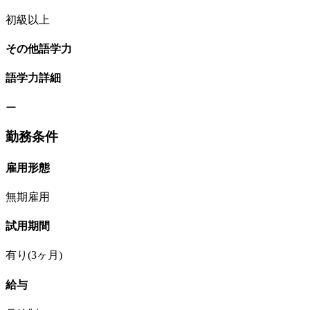
初級以上
その他語学力
語学力詳細
ー
勤務条件
雇用形態
無期雇用
試用期間
有り(3ヶ月)
給与