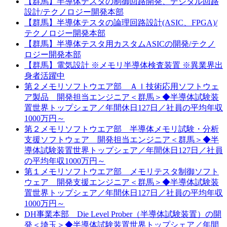
【群馬】半導体テスタの制御回路開発、デジタル回路
設計/テクノロジー開発本部
【群馬】半導体テスタの論理回路設計(ASIC、FPGA)/
テクノロジー開発本部
【群馬】半導体テスタ用カスタムASICの開発/テクノ
ロジー開発本部
【群馬】電気設計 ※メモリ半導体検査装置 ※異業界出
身者活躍中
第２メモリソフトウエア部 ＡＩ技術応用ソフトウェ
ア製品 開発担当エンジニア＜群馬＞◆半導体試験装
置世界トップシェア／年間休日127日／社員の平均年収
1000万円～
第２メモリソフトウエア部 半導体メモリ試験・分析
支援ソフトウェア 開発担当エンジニア＜群馬＞◆半
導体試験装置世界トップシェア／年間休日127日／社員
の平均年収1000万円～
第１メモリソフトウエア部 メモリテスタ制御ソフト
ウェア 開発支援エンジニア＜群馬＞◆半導体試験装
置世界トップシェア／年間休日127日／社員の平均年収
1000万円～
DH事業本部 Die Level Prober（半導体試験装置）の開
発＜埼玉＞◆半導体試験装置世界トップシェア／年間