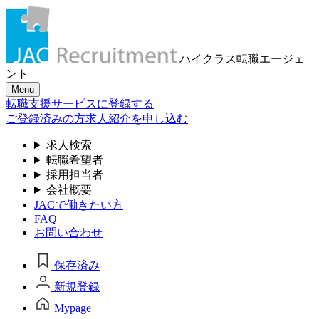
ハイクラス転職
エージェ
ント
Menu
転職支援サービスに登録する
ご登録済みの方
求人紹介を申し込む
求人検索
転職希望者
採用担当者
会社概要
JACで働きたい方
FAQ
お問い合わせ
保存済み
新規登録
Mypage