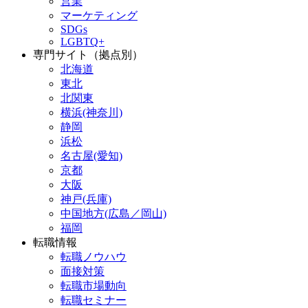
営業
マーケティング
SDGs
LGBTQ+
専門サイト（拠点別）
北海道
東北
北関東
横浜(神奈川)
静岡
浜松
名古屋(愛知)
京都
大阪
神戸(兵庫)
中国地方(広島／岡山)
福岡
転職情報
転職ノウハウ
面接対策
転職市場動向
転職セミナー