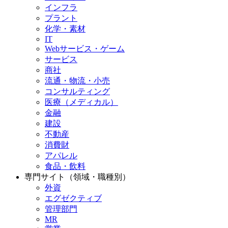
インフラ
プラント
化学・素材
IT
Webサービス・ゲーム
サービス
商社
流通・物流・小売
コンサルティング
医療（メディカル）
金融
建設
不動産
消費財
アパレル
食品・飲料
専門サイト（領域・職種別）
外資
エグゼクティブ
管理部門
MR