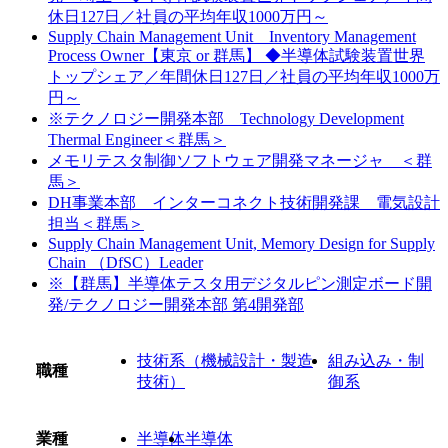
休日127日／社員の平均年収1000万円～
Supply Chain Management Unit Inventory Management
Process Owner【東京 or 群馬】 ◆半導体試験装置世界
トップシェア／年間休日127日／社員の平均年収1000万
円～
※テクノロジー開発本部 Technology Development
Thermal Engineer＜群馬＞
メモリテスタ制御ソフトウェア開発マネージャ ＜群
馬＞
DH事業本部 インターコネクト技術開発課 電気設計
担当＜群馬＞
Supply Chain Management Unit, Memory Design for Supply
Chain （DfSC）Leader
※【群馬】半導体テスタ用デジタルピン測定ボード開
発/テクノロジー開発本部 第4開発部
技術系（機械設計・製造
組み込み・制
職種
技術）
御系
業種
半導体
半導体