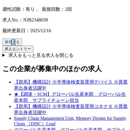
適性試験：
有り
、
面接回数：2回
求人No.：NJB2348039
最終更新日：2025/12/16
保存する
求人エントリー
求人をもっと見る
求人を閉じる
この企業が募集中のほかの求人
【群馬】機構設計 ※半導体検査装置用デバイス ※異業
界出身者活躍中
★【調達・SCM】グローバル生産本部 グローバル生
産本部 サプライチェーン担当
【群馬】機構設計 ※半導体検査装置用コネクタ ※異業
界出身者活躍中
Supply Chain Management Unit, Memory Design for Supply
Chain （DfSC）Lead
グローバル生産本部 グローバル生産本部 サプライ