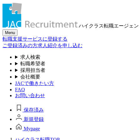
ハイクラス転職
エージェン
Menu
転職支援サービスに登録する
ご登録済みの方
求人紹介を申し込む
求人検索
転職希望者
採用担当者
会社概要
JACで働きたい方
FAQ
お問い合わせ
保存済み
新規登録
Mypage
ハイクラス転職TOP