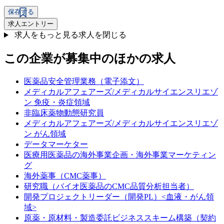
保存する
求人エントリー
求人をもっと見る
求人を閉じる
この企業が募集中のほかの求人
医薬品安全管理業務（電子添文）
メディカルアフェアーズ/メディカルサイエンスリエゾ
ン 免疫・炎症領域
非臨床薬物動態研究員
メディカルアフェアーズ/メディカルサイエンスリエゾ
ン がん領域
データマーケター
医療用医薬品の海外事業企画・海外事業マーケティン
グ
海外薬事（CMC薬事）
研究職（バイオ医薬品のCMC品質分析担当者）
開発プロジェクトリーダー（開発PL）<血液・がん領
域>
原薬・原材料・製造委託ビジネススキーム構築（契約