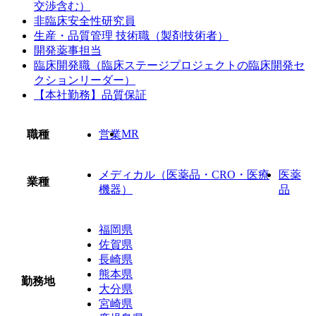
交渉含む）
非臨床安全性研究員
生産・品質管理 技術職（製剤技術者）
開発薬事担当
臨床開発職（臨床ステージプロジェクトの臨床開発セ
クションリーダー）
【本社勤務】品質保証
MR
職種
営業
メディカル（医薬品・CRO・医療
医薬
業種
機器）
品
福岡県
佐賀県
長崎県
熊本県
勤務地
大分県
宮崎県