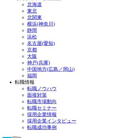
北海道
東北
北関東
横浜(神奈川)
静岡
浜松
名古屋(愛知)
京都
大阪
神戸(兵庫)
中国地方(広島／岡山)
福岡
転職情報
転職ノウハウ
面接対策
転職市場動向
転職セミナー
採用企業情報
採用企業インタビュー
転職成功事例