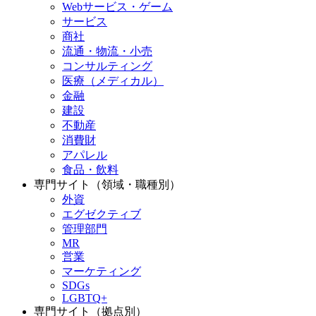
Webサービス・ゲーム
サービス
商社
流通・物流・小売
コンサルティング
医療（メディカル）
金融
建設
不動産
消費財
アパレル
食品・飲料
専門サイト（領域・職種別）
外資
エグゼクティブ
管理部門
MR
営業
マーケティング
SDGs
LGBTQ+
専門サイト（拠点別）