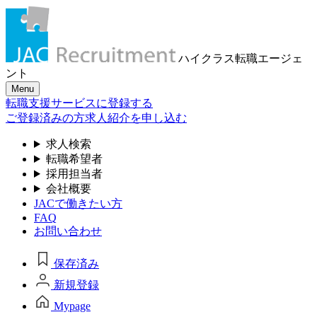
ハイクラス転職
エージェ
ント
Menu
転職支援サービスに登録する
ご登録済みの方
求人紹介を申し込む
求人検索
転職希望者
採用担当者
会社概要
JACで働きたい方
FAQ
お問い合わせ
保存済み
新規登録
Mypage