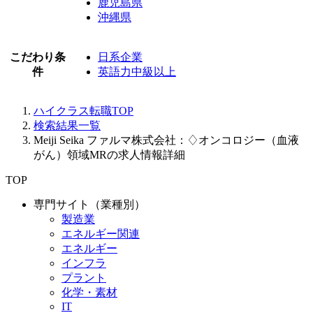
鹿児島県
沖縄県
こだわり条
日系企業
件
英語力中級以上
ハイクラス転職TOP
検索結果一覧
Meiji Seika ファルマ株式会社：♢オンコロジー（血液
がん）領域MRの求人情報詳細
TOP
専門サイト（業種別）
製造業
エネルギー関連
エネルギー
インフラ
プラント
化学・素材
IT