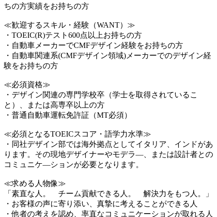
ちの方実績をお持ちの方
≪歓迎するスキル・経験（WANT）≫
・TOEIC(R)テスト600点以上お持ちの方
・自動車メーカーでCMFデザイン経験をお持ちの方
・自動車関連系(CMFデザイン領域)メーカーでのデザイン経
験をお持ちの方
≪必須資格≫
・デザイン関連の専門学校卒（学士を取得されているこ
と）、または高専卒以上の方
・普通自動車運転免許証（MT必須）
≪必須となるTOEICスコア・語学力水準≫
・同社デザイン部では海外拠点としてイタリア、インドがあ
ります。その現地デザイナーやモデラ―、または設計者との
コミュニケ―ションが必要となります。
≪求める人物像≫
「素直な人。 チーム貢献できる人。 解決力をもつ人。」
・お客様の声に寄り添い、真摯に考えることができる人
・他者の考えを認め、率直なコミュニケーションが取れる人