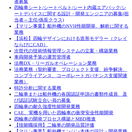
者募集
四輪車シート/シートベルト/シート内蔵エアバック/シ
ートデバイスに関する設計・開発エンジニアの募集(担
当者～主任/係長クラス)
【マリン事業】船外機のNVH性能開発、解析に関する
業務
【浜松】四輪デザインにおける造形モデラー（クレイ
ならびにCAD）
次世代の技術情報管理システムの立案・構築業務
車両開発予算の運営管理者
法務DX・リーガルオペレーション業務
法務業務（契約審査、プロジェクト支援、紛争解決、
コンプライアンス、コーポレートガバナンス支援関連
業務）
特許分析に関する業務
二輪車または船外機の各国認証申請の書類作成員、及
び認証試験立合い員の募集
四輪車の耐久強度性能開発業務
CAE、実機を用いた四輪車の衝突安全性能開発
四輪車の開発プロセス構築とMBD推進
【技能職採用】二輪車の開発品質評価
【マリン事業】船外機エンジン本体の設計・開発業務