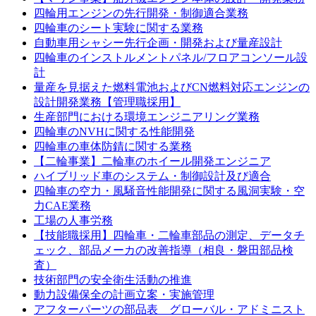
四輪用エンジンの先行開発・制御適合業務
四輪車のシート実験に関する業務
自動車用シャシー先行企画・開発および量産設計
四輪車のインストルメントパネル/フロアコンソール設
計
量産を見据えた燃料電池およびCN燃料対応エンジンの
設計開発業務【管理職採用】
生産部門における環境エンジニアリング業務
四輪車のNVHに関する性能開発
四輪車の車体防錆に関する業務
【二輪事業】二輪車のホイール開発エンジニア
ハイブリッド車のシステム・制御設計及び適合
四輪車の空力・風騒音性能開発に関する風洞実験・空
力CAE業務
工場の人事労務
【技能職採用】四輪車・二輪車部品の測定、データチ
ェック、部品メーカの改善指導（相良・磐田部品検
査）
技術部門の安全衛生活動の推進
動力設備保全の計画立案・実施管理
アフターパーツの部品表 グローバル・アドミニスト