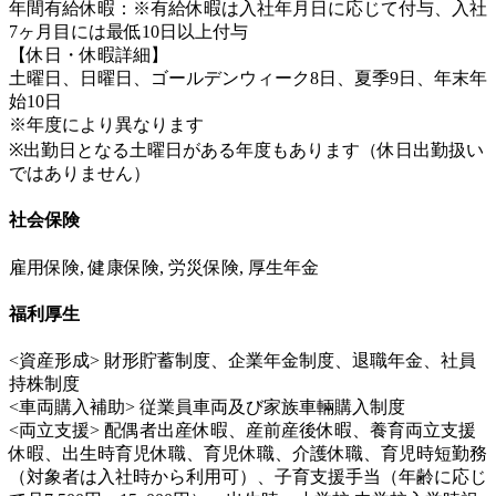
年間有給休暇：※有給休暇は入社年月日に応じて付与、入社
7ヶ月目には最低10日以上付与
【休日・休暇詳細】
土曜日、日曜日、ゴールデンウィーク8日、夏季9日、年末年
始10日
※年度により異なります
※出勤日となる土曜日がある年度もあります（休日出勤扱い
ではありません）
社会保険
雇用保険, 健康保険, 労災保険, 厚生年金
福利厚生
<資産形成> 財形貯蓄制度、企業年金制度、退職年金、社員
持株制度
<車両購入補助> 従業員車両及び家族車輛購入制度
<両立支援> 配偶者出産休暇、産前産後休暇、養育両立支援
休暇、出生時育児休職、育児休職、介護休職、育児時短勤務
（対象者は入社時から利用可）、子育支援手当（年齢に応じ