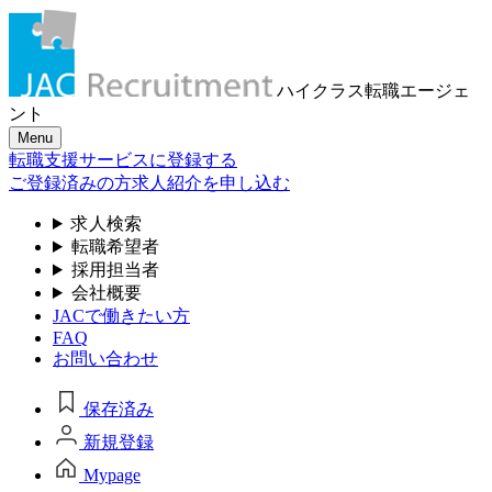
ハイクラス転職
エージェ
ント
Menu
転職支援サービスに登録する
ご登録済みの方
求人紹介を申し込む
求人検索
転職希望者
採用担当者
会社概要
JACで働きたい方
FAQ
お問い合わせ
保存済み
新規登録
Mypage