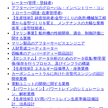
レーター(管理・登録者)
アフターパーツのグローバル・インベントリー・コン
トローラー(調達･在庫管理者)
【生産技術】鋳造技術者/金型づくりの急所/機械加工精
度から金型づくりを変え、メンテナンスの大幅な業務
改革（金型技能者）
【マリン事業】船外機の性能開発、適合、制御評価に
関する業務
マリン製品のアフターサービスエンジニア
人財育成コーディネーター
四輪車のアッパーボディー部品設計
【ITシステム】データ分析のためのデータ収集/整理/変
換/保存を行うプロセス、及びインフラの構築
【生産技術】エネルギー設備導入・改善業務
カーボンニュートラルに向けた次世代エンジンの設計
開発業務
電動ユニットの開発に関する業務
【パワートレイン】パワートレインのシミュレーショ
ン、解析業務
【生産技術】EV用パワートレイン生産準備/設備設
計、治具設計