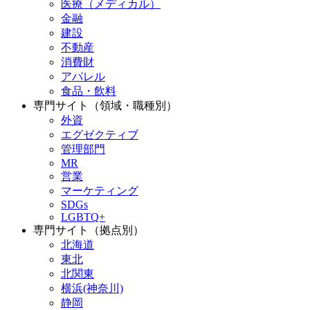
医療（メディカル）
金融
建設
不動産
消費財
アパレル
食品・飲料
専門サイト（領域・職種別）
外資
エグゼクティブ
管理部門
MR
営業
マーケティング
SDGs
LGBTQ+
専門サイト（拠点別）
北海道
東北
北関東
横浜(神奈川)
静岡