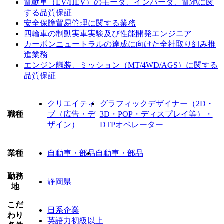
電動車（EV/HEV）のモータ、インバータ、電池に関
する品質保証
安全保障貿易管理に関する業務
四輪車の制動実車実験及び性能開発エンジニア
カーボンニュートラルの達成に向けた全社取り組み推
進業務
エンジン艤装、ミッション（MT/4WD/AGS）に関する
品質保証
クリエイティ
グラフィックデザイナー（2D・
職種
ブ（広告・デ
3D・POP・ディスプレイ等）・
ザイン）
DTPオペレーター
業種
自動車・部品
自動車・部品
勤務
静岡県
地
こだ
日系企業
わり
英語力初級以上