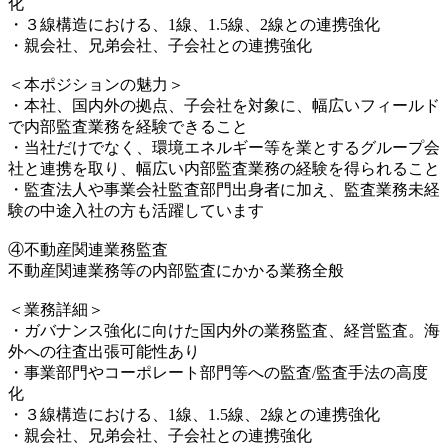
化
・３線構造における、1線、1.5線、2線との連携強化
・親会社、兄弟会社、子会社との連携強化
＜本ポジションの魅力＞
・本社、国内外の拠点、子会社を対象に、幅広いフィールド
で内部監査業務を経験できること
・当社だけでなく、環境エネルギー等を業とするグループ会
社と連携を取り、幅広い内部監査業務の経験を得られること
・監査法人や事業会社監査部門出身者に加え、監査業務未経
験の中途入社の方も活躍しています
④不動産関連業務監査
不動産関連業務等の内部監査にかかる業務全般
＜業務詳細＞
・ガバナンス強化に向けた国内外の業務監査、経営監査。海
外への往査出張可能性あり
・事業部門やコーポレート部門等への監査/監査手法の高度
化
・３線構造における、1線、1.5線、2線との連携強化
・親会社、兄弟会社、子会社との連携強化