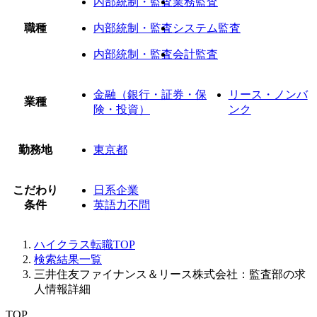
内部統制・監査
業務監査
職種
内部統制・監査
システム監査
内部統制・監査
会計監査
金融（銀行・証券・保
リース・ノンバ
業種
険・投資）
ンク
勤務地
東京都
こだわり
日系企業
条件
英語力不問
ハイクラス転職TOP
検索結果一覧
三井住友ファイナンス＆リース株式会社：監査部の求
人情報詳細
TOP