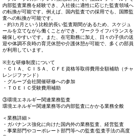
内部監査業務を経験でき、入社後に適性に応じた監査領域へ
の転換が可能です。例えば、国内監査での採用でも、国際監
査への転換が可能です。
・約3カ月という比較的長い監査期間があるため、スケジュ
ールを立てながら働くことができ、ワークライフバランスを
確保しやすいです。また、在宅勤務に加え、日々の子供の送
迎や体調不良時の育児休憩や介護休憩が可能で、多くの部員
が利用しています。
※主な研修制度について
・ＣＩＡ、ＣＩＳＡ、ＣＦＥ資格等取得費用全額補助（チャ
レンジファンド）
・グループ会社開催研修への参加
・ＴＯＥＩＣ受験費用補助
③環境エネルギー関連業務監査
環境エネルギー関連業務等の内部監査にかかる業務全般
＜業務詳細＞
・ガバナンス強化に向けた国内外の業務監査、経営監査
・事業部門やコーポレート部門等への監査/監査手法の高度