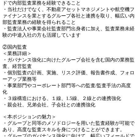
ドで内部監査業務を経験できること
・当社だけでなく、不動産アセットマネジメントや航空機フ
ァイナンスを業とするグループ各社と連携を取り、幅広い内
部監査業務の経験を得られること
・監査法人や事業会社監査部門出身者に加え、監査業務未経
験の中途入社の方も活躍しています
②国内監査
＜業務詳細＞
・ガバナンス強化に向けたグループ会社を含む国内の業務監
査、経営監査
・個別監査の計画、実施、リスク評価、報告書作成、フォロ
ーアップ業務等
・事業部門やコーポレート部門等への監査/監査手法の高度
化
・３線構造における、１線、1.5線、２線との連携強化
・親会社、兄弟会社、子会社との連携強化
＜本ポジションの魅力＞
・グループと同等のメソドロジーを用いた監査経験が可能で
あり、高度な監査スキルを身につけることができます。
・グループのガバナンス強化に向けて、幅広いフィールドで