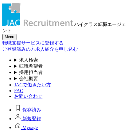
ハイクラス転職
エージェ
ント
Menu
転職支援サービスに登録する
ご登録済みの方
求人紹介を申し込む
求人検索
転職希望者
採用担当者
会社概要
JACで働きたい方
FAQ
お問い合わせ
保存済み
新規登録
Mypage