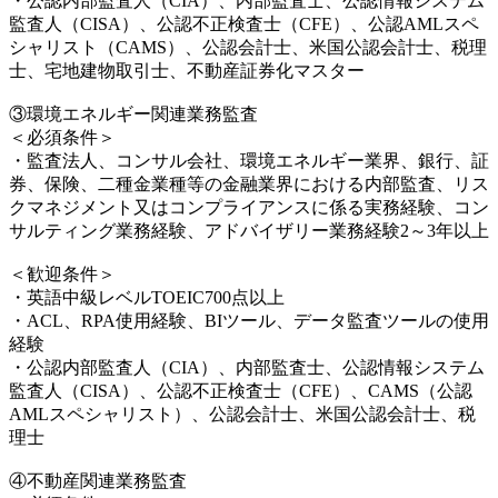
・公認内部監査人（CIA）、内部監査士、公認情報システム
監査人（CISA）、公認不正検査士（CFE）、公認AMLスペ
シャリスト（CAMS）、公認会計士、米国公認会計士、税理
士、宅地建物取引士、不動産証券化マスター
③環境エネルギー関連業務監査
＜必須条件＞
・監査法人、コンサル会社、環境エネルギー業界、銀行、証
券、保険、二種金業種等の金融業界における内部監査、リス
クマネジメント又はコンプライアンスに係る実務経験、コン
サルティング業務経験、アドバイザリー業務経験2～3年以上
＜歓迎条件＞
・英語中級レベルTOEIC700点以上
・ACL、RPA使用経験、BIツール、データ監査ツールの使用
経験
・公認内部監査人（CIA）、内部監査士、公認情報システム
監査人（CISA）、公認不正検査士（CFE）、CAMS（公認
AMLスペシャリスト）、公認会計士、米国公認会計士、税
理士
④不動産関連業務監査