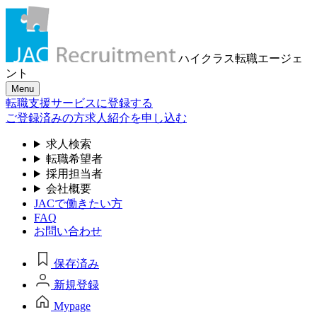
ハイクラス転職
エージェ
ント
Menu
転職支援サービスに登録する
ご登録済みの方
求人紹介を申し込む
求人検索
転職希望者
採用担当者
会社概要
JACで働きたい方
FAQ
お問い合わせ
保存済み
新規登録
Mypage