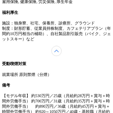
雇用保険, 健康保険, 労災保険, 厚生年金
福利厚生
施設：独身寮、社宅、保養所、診療所、グラウンド
制度：財形貯蓄、従業員持株制度、カフェテリアプラン（年
間約10万円相当の補助）、自社製品割引販売（バイク、ジェ
ットスキー）など
受動喫煙対策
就業場所 原則禁煙（分煙）
備考
【モデル年収】 約530万円／25歳（月給約28万円＋賞与＋時
間外労働手当） 約700万円／31歳（月給約35万円＋賞与＋時
間外労働手当） 約890万円／36歳（月給約45万円＋賞与＋
時間外労働手当） 約920～1050万円／40歳・基幹職（月給約