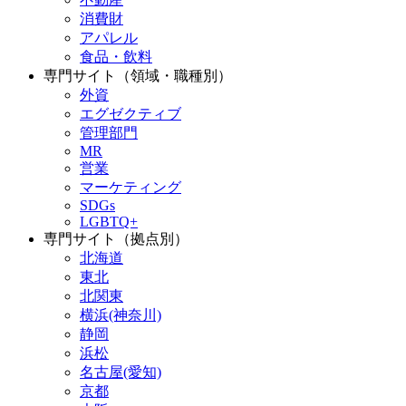
消費財
アパレル
食品・飲料
専門サイト（領域・職種別）
外資
エグゼクティブ
管理部門
MR
営業
マーケティング
SDGs
LGBTQ+
専門サイト（拠点別）
北海道
東北
北関東
横浜(神奈川)
静岡
浜松
名古屋(愛知)
京都