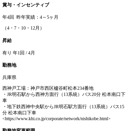
賞与・インセンティブ
年4回 昨年実績：4～5ヶ月
（4・7・10・12月）
昇給
有り 年1回 / 4月
勤務地
兵庫県
西神戸工場：神戸市西区櫨谷町松本234番地
・JR明石駅から西神方面行（13系統）バス20分 松本南口下
車
・地下鉄西神中央駅からJR明石駅方面行（13系統）バス15
分 松本南口下車
<https://www.khi.co.jp/corporate/network/nishikobe.html>
勤務地変更範囲