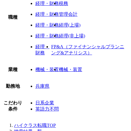
経理・財務
税務
経理・財務
管理会計
職種
経理・財務
経理(上場)
経理・財務
経理(非上場)
経理・
FP&A（ファイナンシャルプランニ
財務
ング&アナリシス）
業種
機械・装置
機械・装置
勤務地
兵庫県
こだわり
日系企業
条件
英語力不問
ハイクラス転職TOP