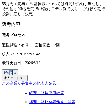
55万円＋賞与） ※基幹職については時間外労働手当なし、
その他は20hを想定 ※上記はモデル例であり、ご経験や期待
役割に応じて決定
選考内容
選考プロセス
適性試験：
有り
、
面接回数：2回
求人No.：NJB2293142
最終更新日：2026/6/18
保存する
求人エントリー
この企業が募集中の他求人を見る
経理・財務
原価計算
経理・財務
有報作成・開示