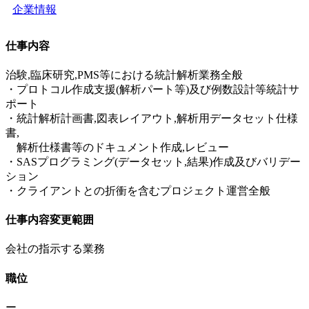
企業情報
仕事内容
治験,臨床研究,PMS等における統計解析業務全般
・プロトコル作成支援(解析パート等)及び例数設計等統計サ
ポート
・統計解析計画書,図表レイアウト,解析用データセット仕様
書,
解析仕様書等のドキュメント作成,レビュー
・SASプログラミング(データセット,結果)作成及びバリデー
ション
・クライアントとの折衝を含むプロジェクト運営全般
仕事内容変更範囲
会社の指示する業務
職位
ー