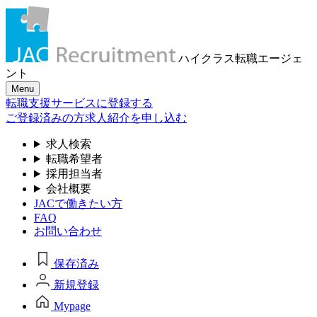
ハイクラス転職
エージェ
ント
Menu
転職支援サービスに登録する
ご登録済みの方
求人紹介を申し込む
求人検索
転職希望者
採用担当者
会社概要
JACで働きたい方
FAQ
お問い合わせ
保存済み
新規登録
Mypage