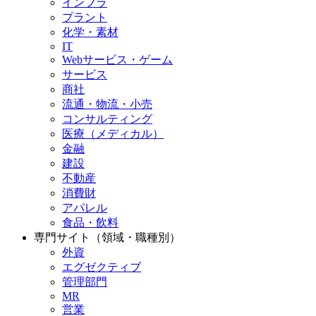
インフラ
プラント
化学・素材
IT
Webサービス・ゲーム
サービス
商社
流通・物流・小売
コンサルティング
医療（メディカル）
金融
建設
不動産
消費財
アパレル
食品・飲料
専門サイト（領域・職種別）
外資
エグゼクティブ
管理部門
MR
営業