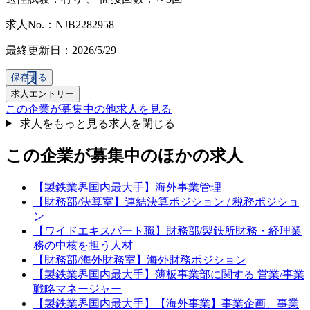
求人No.：NJB2282958
最終更新日：2026/5/29
保存する
求人エントリー
この企業が募集中の他求人を見る
求人をもっと見る
求人を閉じる
この企業が募集中のほかの求人
【製鉄業界国内最大手】海外事業管理
【財務部/決算室】連結決算ポジション / 税務ポジショ
ン
【ワイドエキスパート職】財務部/製鉄所財務・経理業
務の中核を担う人材
【財務部/海外財務室】海外財務ポジション
【製鉄業界国内最大手】薄板事業部に関する 営業/事業
戦略マネージャー
【製鉄業界国内最大手】【海外事業】事業企画、事業