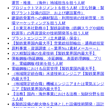
運営・推進、（海外）地域担当を担う人材
プロジェクトマネジメントを担う人材（主な対象：製
鉄プラント設備の設計、および建設案件）
建築鉄骨案件への鋼材製品・利用技術の技術営業・市
場マーケッティングを担う人材
【※東京本社勤務※】製鉄副産物（鉄鋼スラグや細粒
鉄源等）の再資源化や技術開発等を担う人材
プラントエンジニア（土木建築・保全）
【製鉄業界国内最大手】営業総括部輸出・通商総括室
原料事業・資源調査（～業界No.1素材メーカー～）
ガス精製設備の生産技術【製鉄業界国内最大手】
薄板鋼板(熱延鋼板、冷延鋼板、表面処理鋼板、ブリ
キ、電磁鋼板)技術を担う人材
電磁鋼板における品質管理【製鉄業国内最大手】
（地域限定総合職）水道技術エンジニア【製鉄業界国
内最大手】
（地域限定総合職）機械エンジニアまたは電気エンジ
ニア【製鉄業界国内最大手】
【法務】国内・海外事業における法務・知財分野を担
う人材
各製鉄設備の耐火物を主体とした設備技術開発・設計