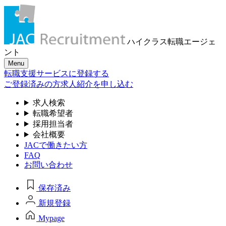
ハイクラス転職
エージェ
ント
Menu
転職支援サービスに登録する
ご登録済みの方
求人紹介を申し込む
求人検索
転職希望者
採用担当者
会社概要
JACで働きたい方
FAQ
お問い合わせ
保存済み
新規登録
Mypage