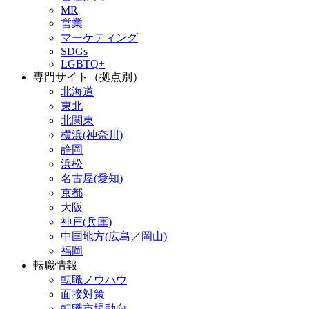
MR
営業
マーケティング
SDGs
LGBTQ+
専門サイト（拠点別）
北海道
東北
北関東
横浜(神奈川)
静岡
浜松
名古屋(愛知)
京都
大阪
神戸(兵庫)
中国地方(広島／岡山)
福岡
転職情報
転職ノウハウ
面接対策
転職市場動向