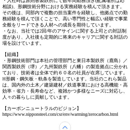
・入社時は原則各製鉄所にて数年間勤務頂き(配属場所は応
相談)、形鋼技術分野における実務経験を積んで頂きます。
その後は、同部内で複数の担当案件を経験し、他拠点での勤
務経験を積んで頂くことで、高い専門性と幅広い経験で事業
全般をリードできる人材への成長を期待しています。
・なお、当社では2回/年のアサインに関する上司との対話制
度があり、入社後も定期的に将来のキャリアに関する対話の
場を設けています。
【組織】
・形鋼技術部門は本社の管理部門と東日本製鉄所（鹿島）／
関西製鉄所（堺）／九州製鉄所（八幡）の製造拠点に分かれ
ており、技術者は全体で約６０名の社員が在席しています。
H形鋼・鋼矢板・軌条を製造しています。当社のこれら製品
は、国内外の土木／建築建材／鉄道事業における高機能・高
効率・省力・長寿命など、複雑かつ多様なニーズに対応し、
人々の暮らしに貢献しています。
【カーボンニュートラルのビジョン】
https://www.nipponsteel.com/csr/env/warming/zerocarbon.html