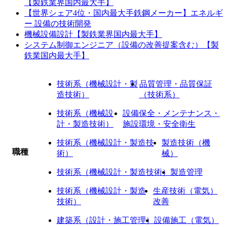
【製鉄業界国内最大手】
【世界シェア4位・国内最大手鉄鋼メーカー】エネルギ
ー 設備の技術開発
機械設備設計【製鉄業界国内最大手】
システム制御エンジニア（設備の改善提案含む）【製
鉄業国内最大手】
技術系（機械設計・製
品質管理・品質保証
造技術）
（技術系）
技術系（機械設
設備保全・メンテナンス・
計・製造技術）
施設環境・安全衛生
技術系（機械設計・製造技
製造技術（機
職種
術）
械）
技術系（機械設計・製造技術）
製造管理
技術系（機械設計・製造
生産技術（電気）
技術）
改善
建築系（設計・施工管理）
設備施工（電気）