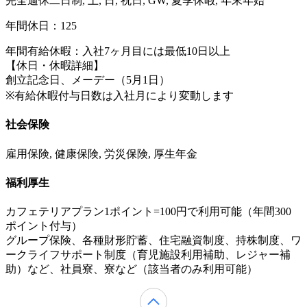
完全週休二日制, 土, 日, 祝日, GW, 夏季休暇, 年末年始
年間休日：125
年間有給休暇：入社7ヶ月目には最低10日以上
【休日・休暇詳細】
創立記念日、メーデー（5月1日）
※有給休暇付与日数は入社月により変動します
社会保険
雇用保険, 健康保険, 労災保険, 厚生年金
福利厚生
カフェテリアプラン1ポイント=100円で利用可能（年間300
ポイント付与）
グループ保険、各種財形貯蓄、住宅融資制度、持株制度、ワ
ークライフサポート制度（育児施設利用補助、レジャー補
助）など、社員寮、寮など（該当者のみ利用可能）