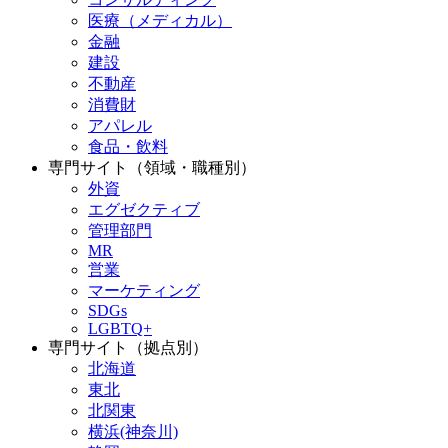
医療（メディカル）
金融
建設
不動産
消費財
アパレル
食品・飲料
専門サイト（領域・職種別）
外資
エグゼクティブ
管理部門
MR
営業
マーケティング
SDGs
LGBTQ+
専門サイト（拠点別）
北海道
東北
北関東
横浜(神奈川)