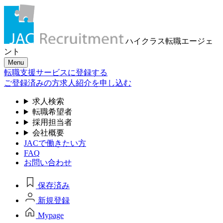
ハイクラス転職
エージェ
ント
Menu
転職支援サービスに登録する
ご登録済みの方
求人紹介を申し込む
求人検索
転職希望者
採用担当者
会社概要
JACで働きたい方
FAQ
お問い合わせ
保存済み
新規登録
Mypage