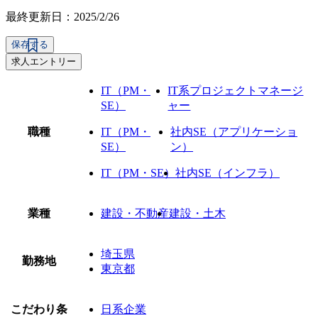
最終更新日：2025/2/26
保存する
求人エントリー
IT（PM・
IT系プロジェクトマネージ
SE）
ャー
職種
IT（PM・
社内SE（アプリケーショ
SE）
ン）
IT（PM・SE）
社内SE（インフラ）
業種
建設・不動産
建設・土木
埼玉県
勤務地
東京都
こだわり条
日系企業