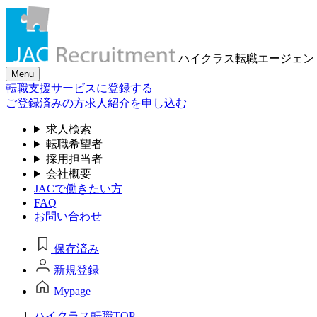
ハイクラス転職
エージェン
Menu
転職支援サービスに登録する
ご登録済みの方
求人紹介を申し込む
求人検索
転職希望者
採用担当者
会社概要
JACで働きたい方
FAQ
お問い合わせ
保存済み
新規登録
Mypage
ハイクラス転職TOP