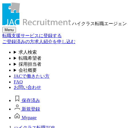
ハイクラス転職
エージェン
Menu
転職支援サービスに登録する
ご登録済みの方
求人紹介を申し込む
求人検索
転職希望者
採用担当者
会社概要
JACで働きたい方
FAQ
お問い合わせ
保存済み
新規登録
Mypage
ハイクラス転職TOP