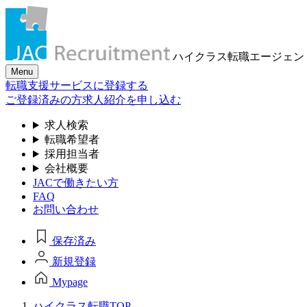
ハイクラス転職
エージェン
Menu
転職支援サービスに登録する
ご登録済みの方
求人紹介を申し込む
求人検索
転職希望者
採用担当者
会社概要
JACで働きたい方
FAQ
お問い合わせ
保存済み
新規登録
Mypage
ハイクラス転職TOP