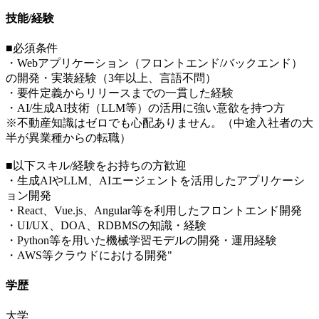
技能/経験
■必須条件
・Webアプリケーション（フロントエンド/バックエンド）
の開発・実装経験（3年以上、言語不問）
・要件定義からリリースまでの一貫した経験
・AI/生成AI技術（LLM等）の活用に強い意欲を持つ方
※不動産知識はゼロでも心配ありません。（中途入社者の大
半が異業種からの転職）
■以下スキル/経験をお持ちの方歓迎
・生成AIやLLM、AIエージェントを活用したアプリケーシ
ョン開発
・React、Vue.js、Angular等を利用したフロントエンド開発
・UI/UX、DOA、RDBMSの知識・経験
・Python等を用いた機械学習モデルの開発・運用経験
・AWS等クラウドにおける開発"
学歴
大学