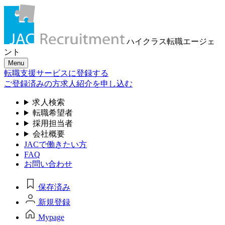
ハイクラス転職
エージェ
ント
Menu
転職支援サービスに登録する
ご登録済みの方
求人紹介を申し込む
求人検索
転職希望者
採用担当者
会社概要
JACで働きたい方
FAQ
お問い合わせ
保存済み
新規登録
Mypage