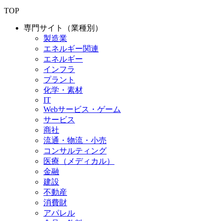
TOP
専門サイト（業種別）
製造業
エネルギー関連
エネルギー
インフラ
プラント
化学・素材
IT
Webサービス・ゲーム
サービス
商社
流通・物流・小売
コンサルティング
医療（メディカル）
金融
建設
不動産
消費財
アパレル