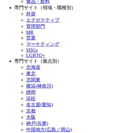
食品・飲料
専門サイト（領域・職種別）
外資
エグゼクティブ
管理部門
MR
営業
マーケティング
SDGs
LGBTQ+
専門サイト（拠点別）
北海道
東北
北関東
横浜(神奈川)
静岡
浜松
名古屋(愛知)
京都
大阪
神戸(兵庫)
中国地方(広島／岡山)