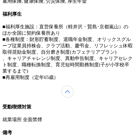
雇用保険, 健康保険, 労災保険, 厚生年金
福利厚生
■福利厚生施設：直営保養所（軽井沢・賢島･京都嵐山）の
ほか全国に契約保養所あり
■各種制度：財形貯蓄制度、退職年金制度、オリックスグル
ープ従業員持株会、クラブ活動、慶弔金、リフレッシュ休暇
取得奨励金制度、自分磨き制度(カフェテリアプラン)
、キャリアチャレンジ制度、異動申告制度、キャリアセレク
ト制度、職種転換制度、育児短時間勤務制度(子が小学校卒
業するまで)
■再雇用制度（定年65歳）
受動喫煙対策
就業場所 全面禁煙
備考