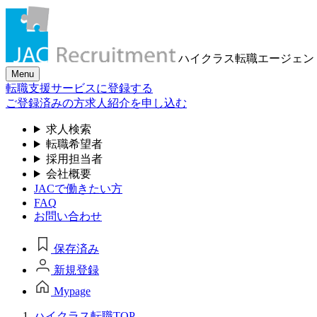
ハイクラス転職
エージェン
Menu
転職支援サービスに登録する
ご登録済みの方
求人紹介を申し込む
求人検索
転職希望者
採用担当者
会社概要
JACで働きたい方
FAQ
お問い合わせ
保存済み
新規登録
Mypage
ハイクラス転職TOP