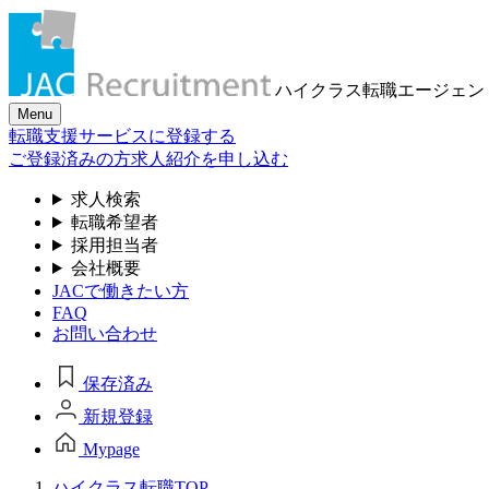
ハイクラス転職
エージェン
Menu
転職支援サービスに登録する
ご登録済みの方
求人紹介を申し込む
求人検索
転職希望者
採用担当者
会社概要
JACで働きたい方
FAQ
お問い合わせ
保存済み
新規登録
Mypage
ハイクラス転職TOP