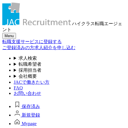
ハイクラス転職
エージェ
ント
Menu
転職支援サービスに登録する
ご登録済みの方
求人紹介を申し込む
求人検索
転職希望者
採用担当者
会社概要
JACで働きたい方
FAQ
お問い合わせ
保存済み
新規登録
Mypage