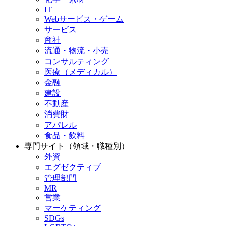
IT
Webサービス・ゲーム
サービス
商社
流通・物流・小売
コンサルティング
医療（メディカル）
金融
建設
不動産
消費財
アパレル
食品・飲料
専門サイト（領域・職種別）
外資
エグゼクティブ
管理部門
MR
営業
マーケティング
SDGs