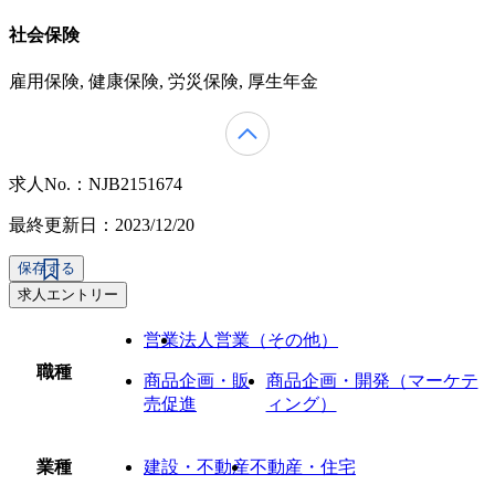
社会保険
雇用保険, 健康保険, 労災保険, 厚生年金
求人No.：NJB2151674
最終更新日：2023/12/20
保存する
求人エントリー
営業
法人営業（その他）
職種
商品企画・販
商品企画・開発（マーケテ
売促進
ィング）
業種
建設・不動産
不動産・住宅