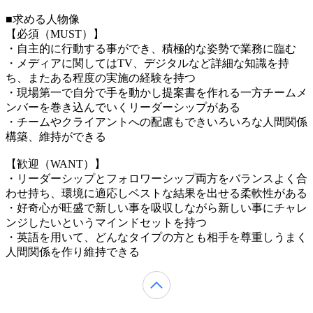
■求める人物像
【必須（MUST）】
・自主的に行動する事ができ、積極的な姿勢で業務に臨む
・メディアに関してはTV、デジタルなど詳細な知識を持
ち、またある程度の実施の経験を持つ
・現場第一で自分で手を動かし提案書を作れる一方チームメ
ンバーを巻き込んでいくリーダーシップがある
・チームやクライアントへの配慮もできいろいろな人間関係
構築、維持ができる
【歓迎（WANT）】
・リーダーシップとフォロワーシップ両方をバランスよく合
わせ持ち、環境に適応しベストな結果を出せる柔軟性がある
・好奇心が旺盛で新しい事を吸収しながら新しい事にチャレ
ンジしたいというマインドセットを持つ
・英語を用いて、どんなタイプの方とも相手を尊重しうまく
人間関係を作り維持できる