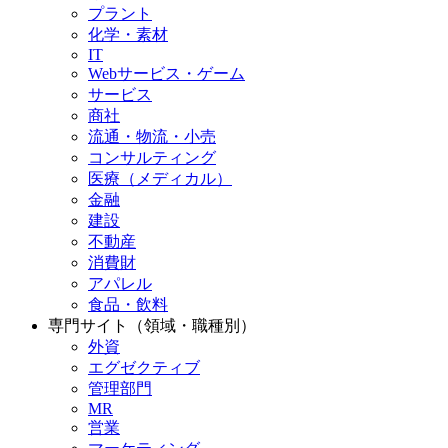
プラント
化学・素材
IT
Webサービス・ゲーム
サービス
商社
流通・物流・小売
コンサルティング
医療（メディカル）
金融
建設
不動産
消費財
アパレル
食品・飲料
専門サイト（領域・職種別）
外資
エグゼクティブ
管理部門
MR
営業