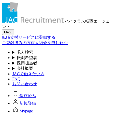
ハイクラス転職
エージェ
ント
Menu
転職支援サービスに登録する
ご登録済みの方
求人紹介を申し込む
求人検索
転職希望者
採用担当者
会社概要
JACで働きたい方
FAQ
お問い合わせ
保存済み
新規登録
Mypage