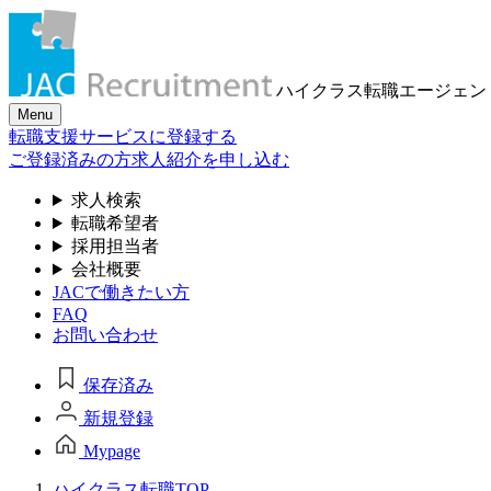
ハイクラス転職
エージェン
Menu
転職支援サービスに登録する
ご登録済みの方
求人紹介を申し込む
求人検索
転職希望者
採用担当者
会社概要
JACで働きたい方
FAQ
お問い合わせ
保存済み
新規登録
Mypage
ハイクラス転職TOP