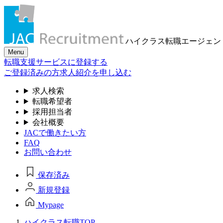
ハイクラス転職
エージェン
Menu
転職支援サービスに登録する
ご登録済みの方
求人紹介を申し込む
求人検索
転職希望者
採用担当者
会社概要
JACで働きたい方
FAQ
お問い合わせ
保存済み
新規登録
Mypage
ハイクラス転職TOP