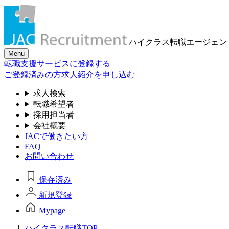
ハイクラス転職
エージェン
Menu
転職支援サービスに登録する
ご登録済みの方
求人紹介を申し込む
求人検索
転職希望者
採用担当者
会社概要
JACで働きたい方
FAQ
お問い合わせ
保存済み
新規登録
Mypage
ハイクラス転職TOP