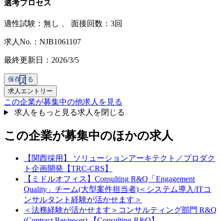
選考プロセス
適性試験：
無し
、
面接回数：3回
求人No.：NJB1061107
最終更新日：2026/3/5
保存する
求人エントリー
この企業が募集中の他求人を見る
求人をもっと見る
求人を閉じる
この企業が募集中のほかの求人
【関西採用】 ソリューションアーキテクト／プロダク
ト企画開発【TRC-CRS】
【ミドルオフィス】Consulting R&Q「Engagement
Quality」チーム(大型案件担当者)＜システム導入/ITコ
ンサルタント経験が活かせます＞
＜法務経験が活かせます＞コンサルティング部門 R&Q
(Contract Reviewer) 【Consulting-R&Q】