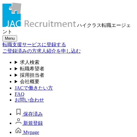
ハイクラス転職
エージェ
ント
Menu
転職支援サービスに登録する
ご登録済みの方
求人紹介を申し込む
求人検索
転職希望者
採用担当者
会社概要
JACで働きたい方
FAQ
お問い合わせ
保存済み
新規登録
Mypage