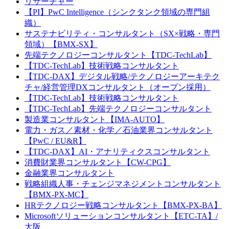
リサーチャー
【PI】PwC Intelligence（シンクタンク領域の専門組
織）
サステナビリティ・コンサルタント（SX×戦略・専門
領域）【BMX-SX】
先端テクノロジーコンサルタント【TDC-TechLab】
【TDC-TechLab】技術戦略コンサルタント
【TDC-DAX】デジタル戦略/テクノロジーアーキテク
チャ/経営管理DXコンサルタント（オープン採用）
【TDC-TechLab】技術戦略コンサルタント
【TDC-TechLab】先端テクノロジーコンサルタント
製造業コンサルタント【IMA-AUTO】
電力・ガス／素材・化学／石油業界コンサルタント
【PwC / EU&R】
【TDC-DAX】AI・アナリティクスコンサルタント
消費財業界コンサルタント【CW-CPG】
金融業界コンサルタント
戦略組織人事・チェンジマネジメントコンサルタント
【BMX-PX-MC】
HRテクノロジー戦略コンサルタント【BMX-PX-BA】
Microsoftソリューションコンサルタント【ETC-TA】/
大阪