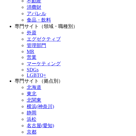
不動産
消費財
アパレル
食品・飲料
専門サイト（領域・職種別）
外資
エグゼクティブ
管理部門
MR
営業
マーケティング
SDGs
LGBTQ+
専門サイト（拠点別）
北海道
東北
北関東
横浜(神奈川)
静岡
浜松
名古屋(愛知)
京都