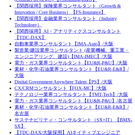
【関西採用】保険業界コンサルタント（Growth &
Innovation / Core Business）【FS-Insurance】
【関西採用】金融業界コンサルタント（Industry
Technology）
【関西採用】AI・アナリティクスコンサルタント
【TDC-DAX】
自動車業界コンサルタント【IMA-Auto】/大阪
製造業/建設業界コンサルタント (産業機械、重工業・
エンジニアリング、建設)【IMA-IMEC】/大阪
電力・ガス業界コンサルタント【EU&R-P&U】/大阪
素材・化学/石油業界コンサルタント【EU&R-E&R】/
大阪
Digital Government Anywhere Talent【PS】/大阪
CX/CRMコンサルタント【FOX-MC】/大阪
テクノロジー業界コンサルタント【TMT-Tech】/大阪
電力・ガス業界コンサルタント【EU&R-P&U】/名古屋
素材・化学/石油業界コンサルタント【EU&R-E&R】/
名古屋
サステナビリティ・コンサルタント（SX×IT）【BMX-
SX】
【TDC-DAX/大阪採用】AIネイティブエンジニア