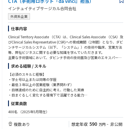
CTA（手術用ロボット『da vinci』担当）
エスカレーション対応：
機械／装置／設備のメンテナンス・保全経験
・国内テクニカルグループへのエスカレーションレポート作成
保全、組立、機械加工のご経験
インテュイティブサージカル合同会社
・US含むサポート部隊と連携による解決策の立案、実行、顧客報告
検査装置を扱ったご経験
②稼働装置改善に関するサポート：
外資系企業
▼ 半導体・製造プロセス系
プロジェクト参加、データ取得、アイディアの立案、装置性能改善品の評
半導体製造装置メーカー、または半導体デバイスメーカーでの業務経験
価、展開
生産技術、歩留まり改善、トラブル対応の経験
仕事内容
③次世代装置導入サポート：プロジェクト参加
以下いずれかの製品・工程に関わった経験
Clinical Territory Associate （CTA）は、Clinical Sales Associate （CSA）及
・立ち上げ、調整、性能確認
Deposition（薄膜）
びClinical Sales Representative (CSR)への育成期間（2年間）となり、ダビ
・故障対応
Etching（エッチング）
ンチサージカルシステム（以下、「システム」）の技術や臨床、営業方法
・評価サポート：データ取得、改善等
Wet Clean（洗浄）
等、弊社ビジネスに関する必要な知識を学んでいただきます。
・量産機対応向け準備：不具合点フィードバック、手順書作成、必要治具
PLP／パネル加工
主要な手術領域において、ダビンチ手術の技術面及び営業のエキスパート
等
▼ 電気・機械・設計・IT系
となるためのトレーニングを受け、配属されたエリアでの営業活動を通し
④その他
電気・機械図面、回路図、操作マニュアルの読解力
求める経験 / スキル
てシステム導入後の稼働率を最大化するサポートを行います。
・品質問題レポート、問題レポート等作成
機械設計経験、CADの知識
基本的な職務
・安全、品質問題防止のための事前検知レポート作成
【必須のスキルと経験】
電気設計、電気電子分野の知見
• 医師や医療スタッフに対して、ダビンチ手術テクノロジートレーニング
・顧客向け定例会議の資料作成、説明等
・学士号以上または同等の学歴
プログラミング経験（言語不問）
パスウェイ（初症例を実施される前に修了いただくことが必須となるトレ
・最低３年以上の営業経験（業界問わず）
Linuxの知見
ーニングプログラム）とスキルアップ過程について説明する。
■入社後の充実した研修
・目標達成のために自主的に考え、行動した実績
第二種電気主任技術者をお持ちの方
• 医師や医療スタッフに対して、オンサイトトレーニング（実機を使用し
スキルやキャッチアップ状況に応じて1～2カ月の研修があります。その後
・目まぐるしく変化する環境下で活躍できる能力
▼ コミュニケーション・調整力
た研修）とドライトレーニング（システムのセッティング、理論、概要の
は、OJTでフォローとなります。半年後位を目途に、装置を触り始め、2年
・誠実さ、素直さを兼ね備え、責任感を持った行動ができる方
顧客対応経験
従業員数
研修）を実施する。
後目途に独り立ちを頂くイメージです。
・MS Office（Excel/Word/PPT）の基礎的な知識
社内外・多部門との連携、調整業務の経験
• 担当施設全診療科のTR100トレーニング（ダビンチ執刀医が認定証取得
・日本語ネイティブ、もしくはN1相当レベル
400名
（2025年5月現在）
のために行うラボトレーニング）の練習を担当する。
■出張について
・普通自動車運転免許
■語学スキルについて
• 医師や医療スタッフに対して、製品のデモンストレーションやインサー
・出張無し拠点
英語の読み書きに抵抗がない方
590
複数あり
想定年収
非公開
万円
~
ビス（製品の説明と実際にシステムを触りながら理解していただく）を主
北海道オフィス
【望ましいスキルと経験】
（マニュアル理解、メール対応が中心。会話力は必須ではありません）