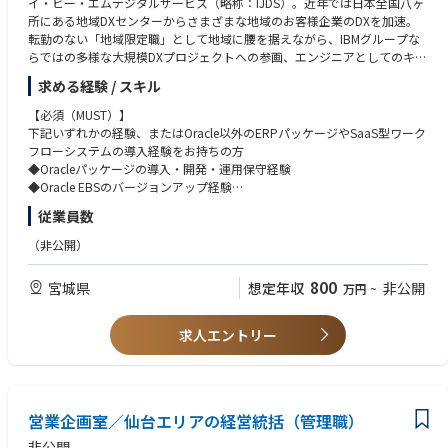
イ・ビー・エムデジタルサービス（略称：IJDS）。近年では日本全国八ヶ
ビジネス課題の発見から要件定義、設計、開発、運用まで、プロダクト開
所にある地域DXセンターからさまざまな地域のお客様企業のDXを加速。
発の全行程を自社で完結する体制を敷いており、エンジニアとして本質的
転勤のない「地域限定職」として地域に腰を据えながら、IBMグループな
な課題解決力を養えます。
らではの多様な大規模DXプロジェクトへの参画、エンジニアとしてのキャ
リアアップが可能です。これまでのご経験（プロジェクトリーダー/プロジ
求める経験 / スキル
・「まずは作ってみよう！」のカルチャー
ェクトマネージャー経験）とご希望を考慮しながら、ポジションのご相談
特定の技術やドメインに限定されず、様々な産業のクライアントワークや
をさせていただきます。
【必須（MUST）】
自社サービス開発に携わる機会があります。これにより、幅広い技術スタ
下記いずれかの経験、またはOracle以外のERPパッケージやSaaS型ワーク
ックや開発手法を経験し、エンジニアとしての専門性を深化させることが
【職務詳細】
フローシステムの導入経験をお持ちの方
できます。
＜開発担当＞
◆Oracleパッケージの導入・開発・運用保守経験
Oracleの新規導入、バージョンアッププロジェクトにおける開発担当を担
◆Oracle EBSのバージョンアップ経験
・ビジネス×テクノロジーの可能性を最大限に引き出す醍醐味
当します。
◆Oracle DBAの経験
従業員数
私たちは常に最新の技術にアンテナを張り、積極的に取り入れています。
・アドオン見積、変更管理見積の実施
※アプリコンサル系・テック系のご経験者ともに採用を行なっています
その目的は、ただ新しい技術を使うだけでなく、それが直接的にビジネス
・グローバルデリバリーメンバーのサポート（技術面、管理面）
※Oracle Cloud ERP未経験者(Oracle EBS経験者)も歓迎いたします
（非公開）
の成果に繋がり、社会や産業に大きなインパクトを与えることです。あな
・開発方針・ガイドの作成
たの書いたコードが、世の中を動かす力になる。挑みがいのあるチャレン
・開発計画の定義
【歓迎（WANT）】
800
宮城県
想定年収
非公開
ジです。
万円
~
・進捗管理
◆SAP認定コンサルタント資格
・進捗報告、品質管理の実施
◆SAP開発リーダー経験
◆Oracle認定資格
求人エントリー
【プロジェクト例】
◆Cloud環境へのMigrationや導入経験
・Oracle Cloud ERPの新規導入プロジェクト
・Oracle EBSのバージョンアッププロジェクト
※管理職採用の場合はマネジメント経験必須
※Oracle EBSのバージョンアップに際して、Oracle DBのスペシャリスト
もご活躍いただけます
営業企画室／仙台エリアの経営統括（管理職）
【英語スキル】
・英語が得意な方や積極的に活用していきたい方は、英語スキルを活かせ
非公開