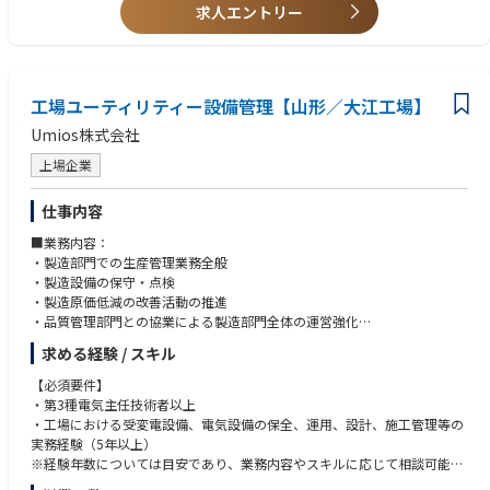
[クラウド／パッケージエンジニア]
【カスタムエンジニアPJ】
求人エントリー
・SCM（サプライチェーン）/CRM（顧客管理）/HCM（人財管理）/ITSM
・Web系のカスタムアプリケーションのみならず多様なテクノロジーが採
（ITサービス管理）等の業務をソリューション導入を通して学ぶことがで
用された大手企業のシステム開発、運用を担うため、アーキテクト
きます。
要な幅広いテクノロジーに触れることができます。
・多種多様でかつ最先端のクラウド、パッケージソリューションの導入を
・大手企業の既存基幹系システムを分析し、サーバーレス化や、マイクロ
経験することができます。
サービス化を支援することで、Web系企業でも経験することのない大規模
工場ユーティリティー設備管理【山形／大江工場】
・クラウドソリューション/既存のクライアント資産を分析し、データフ
案件に携わることができます。
Umios株式会社
ローの概略設計、データ移行計画策定を実施することが求められるため、
・OSSをフル活用したJavaの最新アーキテクチャをお客様に提案できるア
広範囲のITスキルのみならず、お客様/海外ベンダーとのコミュニケーショ
ーキテクチャ検討フェーズから参画できます。
上場企業
ン能力・分析力・計画立案力を身に着けることができます。
【クラウド／パッケージエンジニアPJ】
仕事内容
・SCM/CRM/HCM/ITSM （ITサービス管理）等の業務を多様なパッケージ
ソリューション導入を通して学ぶことができます。
■業務内容：
・クラウドソリューション／既存のクライアント資産を分析し、データフ
・製造部門での生産管理業務全般
ローの概路設計、データ移行計画策定を実施することが求められる為、広
・製造設備の保守・点検
範囲のITスキルのみならず、お客様/海外トベンダーとのコミュニケーショ
・製造原価低減の改善活動の推進
ン能力・分析力・計画立案力を身に着けることができます。
・品質管理部門との協業による製造部門全体の運営強化
安定した原材料調達力をベースに、冷凍食品や缶詰、フィッシュソーセー
求める経験 / スキル
ジ、カップゼリーなど多様化する食のニーズにこたえるさまざまな加工食
品を、国内だけでなく海外でも生産しています。
【必須要件】
働く現場が変わるごとに、何度も新たな仕事の魅力を感じられます。また
・第3種電気主任技術者以上
改善活動も活発で、各生産拠点間でのつながりも強く、自部署の成長とと
・工場における受変電設備、電気設備の保全、運用、設計、施工管理等の
もに自分自身の成長も感じられる会社です。
実務経験（5年以上）
※経験年数については目安であり、業務内容やスキルに応じて相談可能で
■キャリアパス：
す。