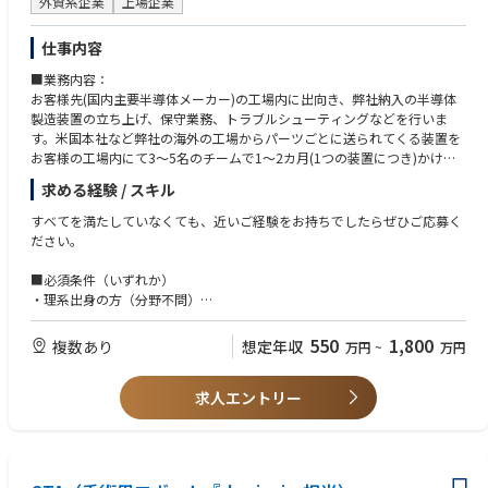
外資系企業
上場企業
仕事内容
■業務内容：
お客様先(国内主要半導体メーカー)の工場内に出向き、弊社納入の半導体
製造装置の立ち上げ、保守業務、トラブルシューティングなどを行いま
す。米国本社など弊社の海外の工場からパーツごとに送られてくる装置を
お客様の工場内にて3～5名のチームで1～2カ月(1つの装置につき)かけて
セッティング(組立て)、基本性能の評価テストを実施し、本稼働までフォ
求める経験 / スキル
ローを行います。更に保守業務では定期メンテナンスサポートや装置のト
ラブル対応を行い、不具合発生時には、あらゆる角度から問題点を検証
すべてを満たしていなくても、近いご経験をお持ちでしたらぜひご応募く
し、的確なソリューションを提供します。
ださい。
※米国が本社のため、メールにて英語で連絡をとって頂く可能性がありま
■必須条件（いずれか）
すが、翻訳機などを使いながらでの業務が可能でございますのでご安心く
・理系出身の方（分野不問）
ださい。
・文系出身の方で、以下いずれかの実務経験をお持ちの方
サービスエンジニア、保全、製造、組立、加工、設備・装置の操作、トラ
550
1,800
複数あり
想定年収
万円
~
万円
■業務内容詳細
ブルシューティング、品質管理、試験・評価、解析、機械いじりが伴う業
務、簡易プログラミング経験、顧客対応を含む技術系業務、ラインの管理
①カスタマーサポート、オンサイト業務：
求人エントリー
・新規納入装置の立ち上げ：据え付け、組み立て、調整、性能確認
■歓迎条件（活かせる経験・知識）
・装置のサポート：メンテナンス作業、故障修理等
これまでのご経験を、半導体・装置分野で活かせます。
・アップグレードキットの組み立て、調整、性能確認
▼ 装置・設備・メンテナンス系
・アジアを中心とした他リージョンへの立ち上げ等サポート
製造業におけるサービスエンジニア経験