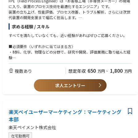
FPE（Field Process Engineer）は「お客様工場（半導体メーカー）の現場
共有クラスの開催を通じて、Lamの世界中の技術コミュニティと積極的に
に入り、装置のプロセス技術を最適化するエンジニア」です。
知識を共有する。
装置の立ち上げ、性能評価、プロセス改善、トラブル解析、さらには次世
代装置の開発支援まで幅広く担当します。
エスカレーション管理およびファブ／サイトでの日常的なやり取りを通じ
て、ローカルのアカウントチームエンジニアを指導・育成する。また、エ
求める経験 / スキル
■主な業務内容
スカレーションに至っていない課題への対応を支援し、エスカレーション
1. 半導体製造装置の立ち上げ
の未然防止に貢献する。
すべてを満たしていなくても、近い経験があればぜひご応募ください。
工場に導入されたLam装置を稼働させ、レシピ（プロセス条件）を最適化
する
ビジネス上の必要性に応じて、PM／BD／Salesと連携する。また、顧客の
■必須要件（いずれかに当てはまる方）
技術ロードマップを理解し、装置停止時間の削減やエスカレーション期間
・材料、化学、物理などの分野で、研究や開発、評価業務に取り組んだ経
2. 前工程プロセス性能の検証・改善
の短縮を通じて、システム全体の生産性および効率性の向上に重点を置
験
形状異常、膜厚ばらつき、エッチング速度低下などをデータ分析・実験計
く。
（大学院での研究経験、またはそれに近い実務経験を想定しています）
画（DOE）で改善。歩留まり向上を支援
・実験や評価を通じて、条件を変えながら結果を確認し、「なぜその結果
650
1,800
複数あり
想定年収
万円
~
万円
顧客に対して、会社を代表する立場としてプロフェッショナルに対応す
になったのか」を考え、説明してきた経験
3. トラブルシュート（原因解析）
る。会社の製品ラインおよびFKMに関する知識を活用し、新たな追加ニー
・技術的な内容について、社内外の関係者と会話しながら、認識をすり合
ガス、温度、圧力、RF、チャンバー状態などの装置パラメータを解析し、
ズが確認された際には、既存顧客および潜在顧客に適切な情報を提供す
求人エントリー
わせたり、方針を決めた経験
原因を切り分ける
る。
・現場や装置、実機を扱う業務の中で、想定外のトラブルや課題に対し、
原因を考え、対策を実行した経験
4. 顧客との技術連携
エスカレーション対応、システムアップグレード、評価の過程において、
・日本語での業務遂行が可能な方
評価結果の説明や改善提案、デモンストレーション（お客様向けプロセス
良好な顧客関係を構築する。
（技術的な説明、打ち合わせ、簡単な文書作成を含みます）
楽天ペイユーザーマーケティング：マーケティング
紹介）、顧客の量産工場でのプロセス条件作り
本部
■近い職種(企業によって定義が異なるため記載しております)
5. 本社（米国）との技術連携
・プロセスエンジニア
楽天ペイメント株式会社
装置改善・不具合共有・次世代装置の開発支援。技術文書は英語が多く、
・技術マーケティング
メールなどで海外拠点と連携する場合があります
・プロジェクトマネジメント
在宅勤務可