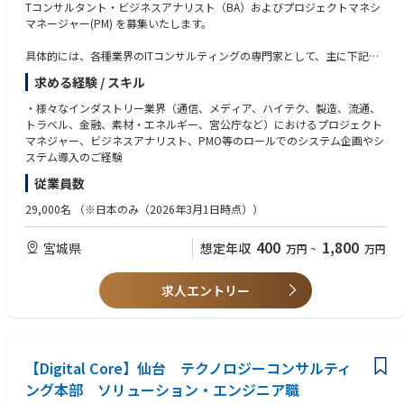
Tコンサルタント・ビジネスアナリスト（BA）およびプロジェクトマネシ
[クラウド／パッケージエンジニア]
マネージャー(PM) を募集いたします。
・AWS, GCP, Azure, Salesforce, ServiceNow, SAPといったクラウドやパッ
ケージソリューションを活用した開発・運用、ETL Tool(PowerCenter, Tal
具体的には、各種業界のITコンサルティングの専門家として、主に下記を
end, MuleSoft, Boomi, SAP Hana Cloud Integration etc.)を使用したIntegr
担当していただきます。
ation設計・開発、新システムへのデータ移行計画・実施等の業務を担い
求める経験 / スキル
・システム将来像の策定
ます。
・DXプランニング、DX推進
・様々なインダストリー業界（通信、メディア、ハイテク、製造、流通、
・グローバルプロジェクトプランニング、グローバルプロジェクト推進
トラベル、金融、素材・エネルギー、宮公庁など）におけるプロジェクト
◆役割・期待
・ビジネス要件の定義・最適化
マネジャー、ビジネスアナリスト、PMO等のロールでのシステム企画やシ
・お客様にとって最適なソリューションの提案から導入支援まで行って頂
・ソリューション検討、システム開発計画の立案
ステム導入のご経験
きます。
・システムアーキテクチャの選定・設計
・新しいテクノロジーにキャッチアップしながら、様々な業界で、要件定
従業員数
義から設計、開発、テスト、保守運用まで幅広くチャレンジして頂きま
29,000名
（※日本のみ（2026年3月1日時点））
す。
400
1,800
宮城県
想定年収
万円
~
万円
◆経験できる領域
[共通]
求人エントリー
・システム化企画や刷新計画などの上流フェーズから参画し、プロジェク
トの目的やゴール設定から携われることができます。
・システム開発・運用案件の多くは元請（プライム）での仕事になるた
め、主体的に責任ある立場でお客様とダイレクトに向き合うことができま
す。
【Digital Core】仙台 テクノロジーコンサルティ
・グローバル共通開発方法論であるADM（Accenture Delivery Method）に
ング本部 ソリューション・エンジニア職
則ったシステム開発や運用の手法を習得することができます。