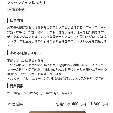
・中国やフィリピン、インドといった世界各地のデリバリーセンターを活
アクセンチュア株式会社
用したグローバルな分散開発を経験することができます。
・DevOpsやアジャイル、クラウドの専門家と協力し、お客様のアイデア
外資系企業
の迅速なgo-to-market化を支援する経験を積むことができ、またDevOps
やRPA等のオートメーション技術を活用し、システム開発の生産性と品質
仕事内容
を劇的に向上させるための自動化方針の立案から導入まで担当することが
できます。
お客様の基幹系および情報系の業務システムの要件定義、アーキテクチャ
策定・標準化、設計、構築、テスト、開発、保守、運用を担当頂きます。
[データエンジニア]
データエンジニアをはじめ様々な最新テクノロジーや国内・グローバルネ
・データエンジニアとして最新の技術を用いた大規模なデータプラットフ
ットワークを活用し杜の都仙台からお客様企業のデジタル変革を支援しま
ォーム構築、保守開発を通じてフルスタックのデータアーキテクト、デー
す。
タエンジニアへの成長が可能です。また、データの分析・可視化を通じて
求める経験 / スキル
お客様企業のデータ利活用を促進し、デジタル変革の礎を築くことができ
企業におけるデジタルトランスフォーション案件において、最先端テクノ
ます。
ロジーを活用した業務・ビジネスの変革を推進するために、戦略企画から
下記いずれかに該当する方
変革実行・運用まで一貫した支援を行う人材を募集します。具体的には下
・Snowflake、Databricks, Redshift, BigQueryを活用したデータブラット
[カスタムエンジニア]
記を担当頂きます。
フォーム開発・保守経験、tableau, PowerBI等のツールを用いたデータの
・Web系のカスタムアプリケーションのみならず多様なテクノロジーが採
可視化、ダッシュボード開発・保守経験
用された大手企業のシステム開発、運用を担うため、アーキテクトに必要
■ソリューション・エンジニア職業務内容
・Javaを中心としたオープン系開発言語を用いたシステム開発、保守経験
な幅広いテクノロジーに触れることができます。
【データエンジニアPJ】
（C*、C++、Python、 PHP. VB. VBA、 SOL)
従業員数
・大手企業の既存基幹系システムを分析し、サーバーレス化や、マイクロ
・最新の技術を用いた大規模なデータプラットフォーム構築、保守開発を
・IOS、 Android 上でのアプリケーション開発、保守経験
サービス化を支援することで、Web系企業でも経験することのできない大
通じてフルスタックのデータアーキテクト、データエンジニアへの成長が
・AWS、 GCP、Azurewのクラウドサービスを利用したシステム構築・保
29,000名
（※日本のみ（2026年3月1日時点））
規模案件に携わることができます。
可能です。また、データの分析・可視化を通じてお客様企業のデータ利活
守経験
・OSSをフル活用したJavaの最新アーキテクチャをお客様に提案できるア
用を促進し、デジタル変革の礎を築くことができます。
•Salesforce、 ServiceNow、SAP等のパッケージ製品導入経験
400
1,800
宮城県
想定年収
万円
~
万円
ーキテクチャ検討フェーズから参画できます。
・ソフトウェア工学に基づいた品質管理スキル
・可用性、セキュリティを考慮したアプリケーションの設計経験