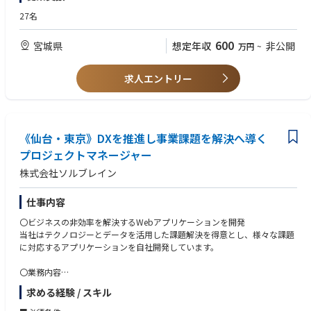
■歓迎条件
・技術士等の資格保有者
27名
【弊社の社員】
600
宮城県
想定年収
非公開
万円
~
七十七銀行における調査研究やコンサルティング業務の経験を踏まえて力
を発揮する社員や、中途採用でそれまでのシンクタンクやコンサルティン
グファームでの経験を活かして活躍する社員など、多様なバックグラウン
求人エントリー
ドを持つ仲間がチームで働いています。
《仙台・東京》DXを推進し事業課題を解決へ導く
プロジェクトマネージャー
株式会社ソルブレイン
仕事内容
〇ビジネスの非効率を解決するWebアプリケーションを開発
当社はテクノロジーとデータを活用した課題解決を得意とし、様々な課題
に対応するアプリケーションを自社開発しています。
〇業務内容
当ポジションは営業やエンジニアメンバーと連携し、DX・BPR領域のプロ
求める経験 / スキル
ジェクトマネジメントをご担当いただきます。