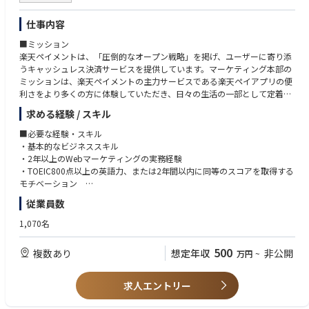
・アプリケーションエンジニア
6. プロジェクト管理
仕事内容
課題の定義、実験計画、スケジュール管理、チーム連携
■以下の経験をお持ちの方は、特に親和性があります
・顧客の要望を整理し、技術的な観点で形にしてきた経験
■ミッション
7. 技術指導・ナレッジ共有
・技術的な立場で、製品やサービスの価値を説明してきた経験
楽天ペイメントは、「圧倒的なオープン戦略」を掲げ、ユーザーに寄り添
装置設置時のトレーニング。若手エンジニア育成
・社内外を巻き込んで、案件やテーマを前に進めた経験
うキャッシュレス決済サービスを提供しています。マーケティング本部の
・半導体材料、製造、装置メーカーでのプロセスエンジニアまたはアプリ
ミッションは、楽天ペイメントの主力サービスである楽天ペイアプリの便
■扱う装置
ケーションエンジニア経験
利さをより多くの方に体験していただき、日々の生活の一部として定着さ
希望・経験に応じて、以下のいずれかを担当します：
せることです。そのために、新たなサービスの企画や、ユーザーにファン
求める経験 / スキル
エッチング（Etch）
■歓迎要件
になっていただくためのマーケティング施策を推進し、楽天ペイアプリの
成膜（Deposition）
・材料、化学、物理系分野の大学院修了（修士または博士）
価値を最大化していきます。
■必要な経験・スキル
洗浄（Wet Clean）
・半導体、電子材料、薄膜、成膜、エッチング、洗浄などに関わる知識や
・基本的なビジネススキル
PLP（新アプリケーション）
経験
▼楽天ペイ（オンライン決済）
・2年以上のWebマーケティングの実務経験
（業務経験でなく、研究や評価レベルでも問題ありません）
https://checkout.rakuten.co.jp/biz/
・TOEIC800点以上の英語力、または2年間以内に同等のスコアを取得する
■出張について
・装置メーカー、材料メーカー、デバイスメーカーなどでの評価、試作、
モチベーション
・出張無し拠点
立ち上げ、顧客対応の経験
■部門紹介/組織構成
北海道オフィス
従業員数
・実験結果やデータをまとめ、改善提案や報告を行った経験（DOE、統計
新規顧客獲得を担う顧客獲得部、獲得した顧客の利用促進や活性化を担う
■望ましい経験・スキル
広島オフィス
手法の名称を使っていなくても問題ありません）
推進部があります
・オンライン・オフラインマーケティングの実務経験
1,070名
北上サービスセンター
・顧客先や現場での評価対応、技術説明、レポート作成の経験
【顧客獲得部】
・データ分析をもとにしたプロモーション企画経験
四日市テクノロジーセンター※四日市拠点のみ入社後1～2年目に研修の一
・英語の技術資料を読むことに抵抗がない方
顧客獲得部は、まだ楽天ペイを体験したことのないユーザーの新規利用登
・SQLを用いたビッグデータ分析の経験
500
環で北上への出張が生じる場合がございます。
複数あり
想定年収
非公開
万円
~
または、簡単な技術的なやり取りができる方
録や新規登録ユーザーの初めてのご利用を促進しています。
・DOMO、Kintone、Tableauなどの活用経験
・複数の関係者と調整しながら、業務やプロジェクトを進めた経験
また、楽天グループ内の他事業横断でのマーケティング施策やプロジェク
・各種FPI設計
トを企画・推進し、多種多様な関係者を巻き込みながら、シナジーを創出
・プロジェクトマネジメントの経験
求人エントリー
し各事業が成長できる新たな仕組みを実装し、運用、改善を推進していま
・アプリビジネスの戦略立案から実行までの経験
す。
・チームマネジメント経験