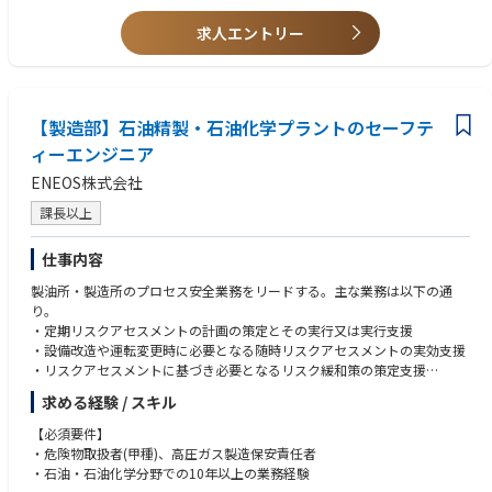
導する。
広島オフィス
・英語力
• システムを使用した手術に立会い、製品の安全使用のためにサポートす
北上サービスセンター
・医療業界、特に医療機器業界経験者
求人エントリー
る。
四日市テクノロジーセンター※四日市拠点のみ入社後1～2年目に研修の一
• 上記活動や手術室に対する営業活動、カスタマーサポートトレーニング
環で北上への出張が生じる場合がございます。
等を通じて、チームの四半期目標達成に貢献する。
• 上記の営業活動を通じて、エリアにおけるシステムの認知向上および術
・出張有り拠点
式の採用に繋がる営業活動、マーケティング活動のサポートやコーディネ
本社(新横浜)
【製造部】石油精製・石油化学プラントのセーフテ
ーションを行う。
ィーエンジニア
• 日報（営業・症例報告、営業活動の結果）や経費精算、社内オンライン
■幅広いキャリアパス
ENEOS株式会社
トレーニングや社内システムを使用した事務処理を行う。
※本ポジションからのキャリアパスとなります※
1. ジュニアFSE → シニアFSE
課長以上
より複雑な装置や顧客対応を担当
チームリーダーとして新人育成やプロジェクト管理を担う
仕事内容
2. テクニカルスペシャリスト
特定装置や工程に特化した専門家
製油所・製造所のプロセス安全業務をリードする。主な業務は以下の通
顧客への高度な技術提案やトラブル解決をリード
り。
3. フィールドプロセスエンジニア／リージョナルテクノロジーエンジニア
・定期リスクアセスメントの計画の策定とその実行又は実行支援
顧客要求に基づくプロセス条件の確立、評価、改善
・設備改造や運転変更時に必要となる随時リスクアセスメントの実効支援
新装置のプロセス立ち上げや歩留まり改善、次世代技術開発サポート
・リスクアセスメントに基づき必要となるリスク緩和策の策定支援
4. テクニカルサポート／アプリケーションエンジニア
・重大なプロセス安全事故やニアミスの原因調査と再発防止策の策定支援
顧客からの技術問い合わせ対応、製品改善へのフィードバック
求める経験 / スキル
・リスクアセスメント教育の実施
本社開発部門との橋渡し役
・プロセス安全事故発生時の減災、防消火などの戦略立案支援
【必須要件】
5. マネジメント職（チームリーダー → マネージャー）
・プロセス安全活動に関する啓蒙活動、サーベイ、監査への対応
・危険物取扱者(甲種)、高圧ガス製造保安責任者
顧客からの技術問い合わせ対応、製品改善へのフィードバック
・石油・石油化学分野での10年以上の業務経験
本社開発部門との橋渡し役