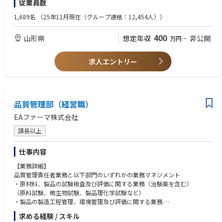
従業員数
転勤はありません。
地域に根ざしながら、将来の変化に合わせて総合職へのキャリアアップも
【歓迎要件】
1,689名
（25年11月現在（グループ連結：12,454人））
柔軟に選択可能です。
◆資格
・エネルギー管理士
400
山形県
想定年収
非公開
万円
~
・公害防止管理者（水質）
・冷凍機械責任者
求人エントリー
◆経験
・排水処理設備の運転管理経験
・冷凍設備の運転管理経験
・受変電設備、冷凍設備、空調設備、コンプレッサー設備、排水処理設備
品質管理部（経営職）
等のユーティリティー設備管理経験
EAファーマ株式会社
電気主任技術者としての実務経験をお持ちで、排水処理設備や冷凍設備を
含む工場でのユーティリティー設備の管理経験を有する方を歓迎します。
課長以上
仕事内容
【業務詳細】
品質管理責任者業務と以下部門のいずれかの業務マネジメント
・原材料、製品の試験検査及び評価に関する業務（治験薬を含む）
（原料試験、微生物試験、製品理化学試験など）
・製品の製造工程管理、環境管理及び評価に関する業務
求める経験 / スキル
【業務の特徴】