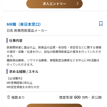
衛生・空調・建設関係の図面作成や工事経験者
求人エントリー
設備設計・施工管理エンジニアとして、 納入現場における施工図作成、搬
入計画図作成、 現場管理、営業フォローなど幅広く担当頂きます。現場管
理、図面作成、工事業者指導他
MR職（東日本窓口）
日系 医療用医薬品メーカー
仕事内容
医薬関係者に面会の上、医薬品の品質・有効性・安全性などに関する情報
の提供・収集・伝達を行い、自社の医療用医薬品の普及を行っていただき
ます。
糖尿病治療薬、リウマチ治療薬、骨粗鬆症治療薬などを中心にMR活動を
行っていただきます。
求める経験 / スキル
【必須要件】
MR実務経験2年以上
MR認定資格をお持ちの方
600
複数あり
想定年収
非公開
万円
~