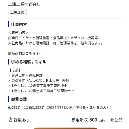
三浦工業株式会社
▼将来的な役割期待
・製造ライン全体の統括（ライン長）
上場企業
・組織運営（人財育成・評価・配置）
・品質・コスト・納期のバランスを踏まえた全体最適の実現
仕事内容
・継続的な改善活動の主導および組織文化の醸成
＜職務内容＞
【業務の特徴】
産業用ボイラ・水処理装置・食品機械・メディカル機器等、
製造部では各工程で専門性を持つ人員を配置し、GMPに基づいた厳格な品
自社商品における設備設計・施工管理業務をご担当頂きます。
質管理のもと高品質な医薬品の安定供給を実現しています。
本ポジションには品質意識を現場に定着させ、確実なオペレーションとし
取扱商材はこちら↓
て実行できる組織づくりが求められます。
https://www.miuraz.co.jp/product/
求める経験 / スキル
大きく分けて３つの部門で現在募集しております。
【必須】
具体的な担当部門は、ご経験や保有資格等で検討させていただきます。
・普通自動車運転免許
●ボイラ部門
・CAD操作（AutoCAD、Reblo等）経験
●アクア部門（水処理）
・1級もしくは2級管工事施工管理技士
●メディカル部門
・1級もしくは2級土木工事施工管理技士
従業員数
＜業務詳細＞
【歓迎】
・自社プラントの機械・電気設備の設備計画
メーカー、ゼネコン、サブコン業界、水処理装置、設備業界
6,059名
（単独3,332名（2024年3月現在／正社員・準社員のみ））
・納入現場の施工図作成、機械・電気設備における搬入計画や図面作成
重電業界、発電プラント等でのプラント設計・施工管理経験者
・現場での搬入指示や現場管理業務（人員管理、工程管理、安全管理な
500
複数あり
想定年収
非公開
万円
~
ど）
※メディカル部門（東京）のみ
・営業のフォローなど
病院・製薬・研究所等の業界経験者および