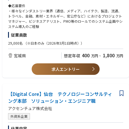
デルで提供し、システム構築や導入コストを最小化することにより、最適
しています。これまで培ってきた知識やノウハウを活かし、キャッシュレ
仙台の地で一緒に実践してみませんか。
◆応募要件
な利用コストによるITの活用を支援する取り組みを行っております。
ス決済の魅力を広め、よりスマートな社会の実現を目指しましょう。ご応
・様々なインダストリー業界（通信、メディア、ハイテク、製造、流通、
募を心よりお待ちしております。
職種：コンサルタント
トラベル、金融、素材・エネルギー、官公庁など）におけるプロジェクト
■Accenture「モノヅクリ」Engineers アクセンチュア・イノベーションセ
◆業務内容
マネジャー、ビジネスアナリスト、PMO等のロールでのシステム企画やシ
ンター福島 経験者採用編 youtube
グローバル対応・デジタルトランスフォーメーションを主体的に推進するI
ステム導入のご経験
https://www.youtube.com/watch?v=dToNqxCz98I&list=PLf841dhWLAE
Tコンサルタント・ビジネスアナリスト（BA）およびプロジェクトマネジ
vRJFHzzWPIHjhL1tVep9fU&index=6
従業員数
ャー（PM）を募集いたします。具体的には、各種業界のITコンサルティン
グの専門家として、主に下記を担当していただきます。
29,000名
（※日本のみ（2026年3月1日時点））
・システム将来像の策定
・DXプランニング、DX推進
400
1,800
宮城県
想定年収
万円
~
万円
・グローバルプロジェクトプランニング、グローバルプロジェクト推進
・ビジネス要件の定義・最適化
・ソリューション検討、システム開発計画の立案
求人エントリー
・システムアーキテクチャの選定・設計
◆役割・期待
・お客様にとって最適なソリューションの提案から導入支援まで行って頂
きます。
【Digital Core】仙台 テクノロジーコンサルティ
・新しいテクノロジーにキャッチアップしながら、様々な業界で、要件定
ング本部 ソリューション・エンジニア職
義から設計、開発、テスト、保守運用まで幅広くチャレンジして頂きま
アクセンチュア株式会社
す。
外資系企業
◆経験できる領域
・システム化企画や刷新計画などの上流フェーズから参画し、プロジェク
仕事内容
トの目的やゴール設定から携われることができます。