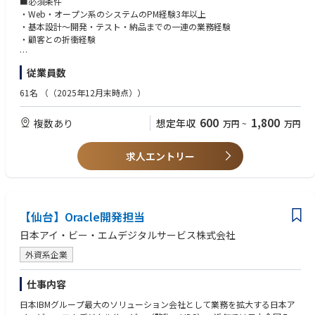
■必須条件
・業務課題を解決するシステム開発プロジェクトマネジメント全般
・Web・オープン系のシステムのPM経験3年以上
・プロジェクト新規立ち上げ、計画、管理、実行、運用
・基本設計～開発・テスト・納品までの一連の業務経験
・メンバーマネジメント
・顧客との折衝経験
・顧客折衝 等
■歓迎要件
従業員数
＜主なプロジェクト例（一部）＞
・Webアプリケーションの要件定義/設計/製造/テスト/運用の一連業務の
・大規模コールセンター用CTIシステム
ご経験
61名
（（2025年12月末時点））
・GPSと車両映像データを活用した車両燃料管理システム
SIerや受託開発、常駐型開発、フリーランスとしてご経験されたプログラ
・電話とバックエンドのデータを連結するデータコネクトシステム
マ、システムエンジニアでご経験を積まれた方大歓迎です。
600
1,800
複数あり
想定年収
万円
~
万円
・カスタマーサクセスの効率化を実現するマーケティングシステム 等
■求める人物像
＜使用している言語やツール（一部）＞
・プログラミングが好きな方
求人エントリー
・OS: Amazon Linux, Ubuntu, CentOS
・技術好奇心が強い方
・言語: PHP, JavaScript, Python, Node.js, C, C++, Swift, HTML, CSS
・テクノロジーの力で課題を解決したい方
・フレームワーク/ライブラリ: CakePHP, Vue.js, jQuery
・チームで連携をとり、よいシステムをつくりたい方
・Webサーバ: Apache, Nginx
・DB: MySQL, PostgreSQL, MariaDB, Aurora MySQL/PostgreSQL, BigQuer
【仙台】Oracle開発担当
y, DynamoDB
日本アイ・ビー・エムデジタルサービス株式会社
・バージョン管理: Git
※技術の進化に合わせて定期的にアップデートしています。
外資系企業
仕事内容
〇本ポジションの特徴
・徹底した顧客起点で本質的なプロダクトを実装する開発力
日本IBMグループ最大のソリューション会社として業務を拡大する日本ア
私たちの開発は、ビジネスの課題を特定し、紐解くことから始まります。