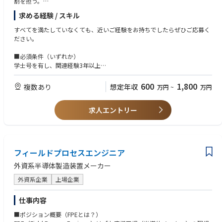
割を担う。
求める経験 / スキル
アカウントチーム、顧客、プロダクトエンジニアリンググループと連携す
るマトリックス組織において、プロジェクトおよびエスカレーション管理
すべてを満たしていなくても、近いご経験をお持ちでしたらぜひご応募く
をリードする。当社のRPSプロセスを活用し、モデルベースの問題解決、
ださい。
DoE（実験計画法）、データ分析を通じて、複雑な装置課題の解決を推進
する。
■必須条件（いずれか）
学士号を有し、関連経験3年以上
グローバル組織の中で、間接的な監督下においても自律的に業務を遂行で
または、修士号を有し、関連経験3年以上
きるセルフスターターであること。
または、実務経験なしの博士号取得者
600
1,800
複数あり
想定年収
万円
~
万円
または、上記に相当する実務経験を有する方
顧客およびアカウントチームの技術的要件をエンジニアリング・プロダク
トグループへ代表して伝え、エンジニアリングCIP、生産性向上、ドキュ
求人エントリー
メント更新を通じた改善を推進する。
問題解決能力および技術力を活用し、プロダクトグループと連携して、必
要に応じてアルファ／ベータシステムのアップグレードや構築を支援す
フィールドプロセスエンジニア
る。また、アルファ／ベータ装置の導入時にはプロダクトグループと協業
し、知識習得を進めるとともに、その知識をフィールドへ展開する。さら
外資系半導体製造装置メーカー
に、手順書の改善、エンジニアリング設計や変更に対するフィードバック
提供にも貢献する。
外資系企業
上場企業
当社のナレッジマネジメントを効果的に活用し、エスカレーションの解決
仕事内容
を図る。また、Escalation Solver、Community of Specialists（CoS）の
■ポジション概要（FPEとは？）
活用、ならびにローカルおよびリージョナルのアカウントチーム向け知識