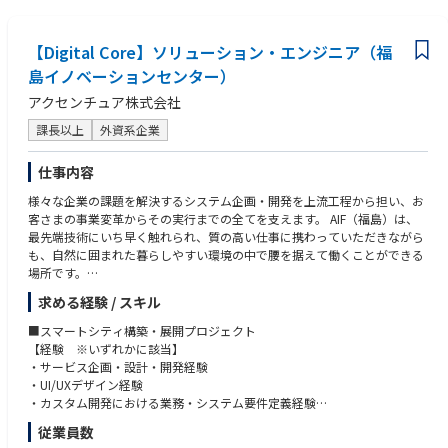
【推進部】
推進部は、楽天ペイアプリ内のQRコード決済機能の利用促進や、送金サ
ービスの利用ユーザーの拡大、機能横断的な新サービスの企画や楽天グル
【Digital Core】ソリューション・エンジニア（福
ープ内のクロスユース促進施策の推進などを行っています。
島イノベーションセンター）
それと並行して、ポイントカード、電子マネー（楽天Edy、Suica）、クレ
アクセンチュア株式会社
ジットカードタッチ決済、楽天チェックといった楽天ペイアプリ独自の機
能の利用促進も行っています。
課長以上
外資系企業
■採用の背景
仕事内容
国内のキャッシュレス決済市場は急速に拡大しており、その中で楽天ペイ
アプリも大きな成長を遂げています。しかし競合他社との競争は激化して
様々な企業の課題を解決するシステム企画・開発を上流工程から担い、お
おり、より精度の高いマーケティング施策が求められています。市場トレ
客さまの事業変革からその実行までの全てを支えます。 AIF（福島）は、
ンドやユーザーの動向と心理を的確に把握し、最新のデジタルマーケティ
最先端技術にいち早く触れられ、質の高い仕事に携わっていただきながら
ングツールを駆使しながら、短期的な施策に頼るのではなく、持続的に事
も、自然に囲まれた暮らしやすい環境の中で腰を据えて働くことができる
業を成長させることが私たちの目標です。この挑戦を共に進めていくため
場所です。
に、優秀で意欲的な方をお迎えしたいと考えています。
求める経験 / スキル
◆業務内容
■具体的な仕事内容
・クライアントITグループ担当者、及びプロジェクト内上位者（基本設計
■スマートシティ構築・展開プロジェクト
【顧客獲得部】
者等）とのコミュニケーション
【経験 ※いずれかに該当】
楽天ペイアプリの新規ユーザー獲得から初回利用促進における戦略立案、
・案件担当者としてオフショアへの作業指示と受け入れの実施
・サービス企画・設計・開発経験
実行、効果検証、改善、仕組化までを実施します。
・業界・業種を問わずJava,.Netなどを中心としたアプリケーション開発案
・UI/UXデザイン経験
楽天グループ内の他事業との協業や広告出稿による新規ユーザー獲得を担
件における、設計・開発・テスト・移行を担当
・カスタム開発における業務・システム要件定義経験
います。
・基幹系システムとの統合アプリケーション開発案件における、設計・開
・Java/Javascriptを中心としたオープン系開発言語を用いたシステム設
【推進部】
従業員数
発・テスト・移行を担当
計・開発経験
既存ユーザーのデータを分析し、新たなマーケティング施策の立案、検