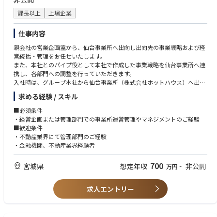
【当社で働く魅力】
る環境がございますが、必須要件ではございません。キャリアアップして
・当社グループ独自のプラットフォームを用いた豊富なe－Learningコン
いくフェーズで英語が必要になる場面もございますが、入社時点では英語
課長以上
上場企業
テンツを中心に、Udemyの無料利用や外部ベンダー資格取得の補助、盛ん
スキルというよりもエンジニアとしての実務経験を重視しております。
な勉強会やコミニティ活動など、充実した教育・学習体制あり。
仕事内容
・Diversity ＆ Inclusionの実現に向けて、出産や育児などのライフイベント
を挟みながらもキャリア形成をしていける環境（受賞歴多数あり、男性の
親会社の営業企画室から、仙台事業所へ出向し出向先の事業戦略および経
育休取得実績あり）。
営統括・管理をお任せいたします。
・2021年より、通常の育児休暇に加えて、父親の育児家事への参加促進を
また、本社とのパイプ役として本社で作成した事業戦略を仙台事業所へ連
目的とした育児特別休暇を導入。1歳未満の未就学の子どもを養育するこ
携し、各部門への調整を行っていただきます。
とを目的に、最大20日の特別有給休暇を取得可能。
入社時は、グループ本社から仙台事業所（株式会社ホットハウス）へ出向
し、出向先での業務や経営管理について把握していただきます。
求める経験 / スキル
【キャリアパス】
テクニカルスペシャリストやコンサルタント、プロジェクトマネージャー
■出向先の株式会社ホットハウスでは、以下の不動産関連事業を展開して
■必須条件
など、豊富なキャリアパスをご用意しています。当社はキャリアやスキル
います。
・経営企画または管理部門での事業所運営管理やマネジメントのご経験
について、本人の意思を尊重しない指示は行いません。あくまでも本人の
https://www.hot-house.co.jp/company
■歓迎条件
自主性・要望を優先する形で、キャリアが展開できるようにしています。
・不動産流動化事業 不動産売買
・不動産業界にて管理部門のご経験
・ハウス関連事業（宅地造成事業、商業施設開発）
・金融機関、不動産業界経験者
・時間貸し駐車場経営 コインパーキング
・土地建物の賃貸管理事業
700
宮城県
想定年収
非公開
万円
~
・土木建築設計・施工
・太陽光発電事業 ほか
求人エントリー