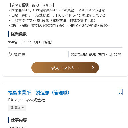
品質管理業務（分析方法、分析機器等）に関する高度な知識・スキルを活
【求める経験・能力・スキル】
かし、GMP等の関連法規を遵守しながら品質システムの維持・向上を図る
・医薬品GMPまたは治験薬GMP下での業務、マネジメント経験
とともに、部門横断的な連携や継続的改善活動、課内マネジメントを通
・日局（通則、一般試験法）、IHCガイドラインを理解している
じ、高品質な医薬品を患者様にお届けする使命に貢献できる。
・手順書の作成・改訂経験（試験方法、機械の操作手順）
・理化学試験（錠剤の試験項目全般）、HPLCやGCの知識・経験
【業務の魅力】
・医薬品の微生物試験の業務経験があることが望ましい
従業員数
福島事業所の品質管理業務を経営職の立場として、品質システムの運用、
・人物的には、コミュニケーション能力が高く、課題に対して挫けず意欲
継続的な改善を主導し、課内の人財育成、業務効率化、適正品質の維持管
的に取り組める方
950名
（2025年7月1日現在）
理、技術力向上を含むマネジメントなど、組織全体の品質基盤強化に貢献
できる。
＜歓迎要件＞
900
福島県
想定年収
非公開
万円
~
また、全社視点での分析技術・品質レベル向上を目的に、技術部門やCMC
薬剤師資格があれば尚可
部門と連携しながら、品質管理部内のマネジメントを推進でき、将来的に
は、品質マネジメント全体を俯瞰できるキャリア形成が可能である。
求人エントリー
福島事業所 製造部（管理職）
EAファーマ株式会社
課長以上
仕事内容
【業務詳細】