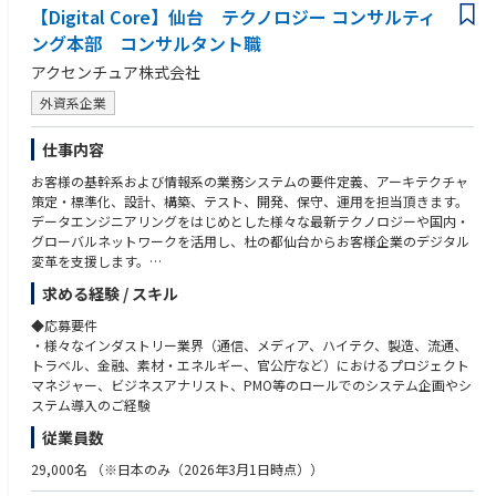
析・可視化を行う業務を担います。
【Digital Core】仙台 テクノロジー コンサルティ
ング本部 コンサルタント職
[カスタムエンジニア]
アクセンチュア株式会社
・Java, Go, Node.js, Python, TypeScript,.Net等の開発言語によるWebア
プリケーション開発・運用、アーキテクチャ設計、アプリケーション設
外資系企業
計・開発標準書や手順書の作成・展開等の業務を担います。
・Swift、Kotlin、Objective-c、Android-Java等の開発言語によるiOS/And
仕事内容
roidのモバイルアプリケーションの要件定義、設計、構築、テスト、開
発、保守、運用の業務を担います。
お客様の基幹系および情報系の業務システムの要件定義、アーキテクチャ
策定・標準化、設計、構築、テスト、開発、保守、運用を担当頂きます。
[クラウド／パッケージエンジニア]
データエンジニアリングをはじめとした様々な最新テクノロジーや国内・
・AWS, GCP, Azure, Salesforce, ServiceNow, SAPといったクラウドやパッ
グローバルネットワークを活用し、杜の都仙台からお客様企業のデジタル
ケージソリューションを活用した開発・運用、ETL Tool(PowerCenter, Tal
変革を支援します。
end, MuleSoft, Boomi, SAP Hana Cloud Integration etc.)を使用したIntegr
ワークライフバランスを保ちながら、多様なスキルを持ったメンバーと一
ation設計・開発、新システムへのデータ移行計画・実施等の業務を担い
求める経験 / スキル
緒にダイナミックなプロジェクトに参画するといった次世代型の働き方を
ます。
仙台の地で一緒に実践してみませんか。
◆応募要件
・様々なインダストリー業界（通信、メディア、ハイテク、製造、流通、
◆役割・期待
職種：コンサルタント
トラベル、金融、素材・エネルギー、官公庁など）におけるプロジェクト
・お客様にとって最適なソリューションの提案から導入支援まで行って頂
◆業務内容
マネジャー、ビジネスアナリスト、PMO等のロールでのシステム企画やシ
きます。
グローバル対応・デジタルトランスフォーメーションを主体的に推進するI
ステム導入のご経験
・新しいテクノロジーにキャッチアップしながら、様々な業界で、要件定
Tコンサルタント・ビジネスアナリスト（BA）およびプロジェクトマネジ
義から設計、開発、テスト、保守運用まで幅広くチャレンジして頂きま
従業員数
ャー（PM）を募集いたします。具体的には、各種業界のITコンサルティン
す。
グの専門家として、主に下記を担当していただきます。
29,000名
（※日本のみ（2026年3月1日時点））
・システム将来像の策定