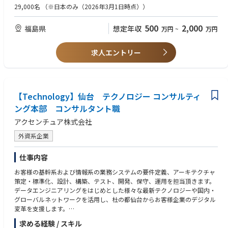
・ソーシャル、モバイル、ビッグデータアナリティクス、クラウド、IoT
・iOS, Android上でのアプリケーション設計・開発経験
29,000名
（※日本のみ（2026年3月1日時点））
証、改善を行います。
などを活用した新しい業務・システムの設計・構築・導入を担当
・ソフトウェア工学に基づいた品質管理スキル
楽天グループ内の他事業との協業、プロジェクトマネジメントも担いま
・可用性、セキュリティを考慮したアプリケーションの設計・開発経験
す。
500
2,000
福島県
想定年収
万円
~
万円
◆プロジェクト事例
・AWS/Azure/GCPにおけるアーキテクチャ構築経験
【スマートシティ化支援】
■どんなキャリアが築けるか
会津若松市の産官学民連携を通じた会津地域のスマートシティ化と、それ
■福島で推進する「中小製造業の生産性向上プロジェクト」
求人エントリー
楽天ペイメントのマーケティング職では、キャッシュレス決済業界の最先
を“日本版スマートシティ標準モデル”として昇華させ、日本の他の地方へ
【経験 ※いずれかに該当】
端での事業活動を通じて、会社の成長とともに自己成長を実現できる環境
展開することを通じた地方創生への貢献していきます。
・SAP, Oracle EBS, Hybris, Intramart等のパッケージ製品導入・運用経験
です。
市民の方が日常で必要とするようなサービスを様々な企業とコラボレーシ
・生産, 在庫管理, 会計等業務アプリケーション導入・運用経験
デジタルマーケティングの知識や実務経験を深めることはもちろんです
ョンしながら開発・提供していき、市民の皆さんがそのサービス利用を通
・製造系企業における基幹業務課題解決またはそのコンサルティングの経
が、楽天グループならではの多種多様なビッグデータを活用したデータド
じて提供してくれる多様なデータを分析し、さらにサービスへ還元してい
【Technology】仙台 テクノロジー コンサルティ
験
リブンマーケティングを経験することが可能です。
くことで市民生活向上とその地域・自治体のサービスレベル向上のために
・業務アプリケーションのマニュアル・トレーニングコンテンツ作成経験
ング本部 コンサルタント職
オンラインとオフラインを融合した経済圏マーケティングは、キャッシュ
活用し、市民中心の次世代社会の創造を目指し、AI、ビッグデータ、IoTな
・SAP ABAPもしくはFioriを使用した機能設計・開発経験
レス決済業界の中でも楽天ペイメントだからこそ得られる貴重な経験で
アクセンチュア株式会社
どの先端デジタル技術を駆使した都市づくりを推進しています。
・TypeScriptおよびC#を使用したシステム設計・開発経験
す。
・React+ReduxもしくはASP.NETを使用したシステム設計・開発経験
専門性を高めながら、新規顧客獲得から既存顧客のCRMやサービス企画/
外資系企業
【中小製造業向けのデジタル・ICT共通プラットフォーム】
・Azureにおけるアーキテクチャ構築・運用経験
改善と幅広いキャリアを築くことや、マネジメント職へのステップアップ
日本全国に数多存在する中小製造業の生産性向上を実現することで、それ
も目指せます。楽天ペイのマーケティング職で、あなたのキャリアを次の
仕事内容
ら各中小製造業が儲かる体質へ変え、従業員の給与レベルも引き上げてい
ステージへ進めてみませんか？
く。これにより、その地域で暮らす方々に安定して十分な所得レベルを実
お客様の基幹系および情報系の業務システムの要件定義、アーキテクチャ
現しつつ、自治体にとっても税収増となっていくことを目指すプラットフ
■Hiring Manager からのメッセージ
策定・標準化、設計、構築、テスト、開発、保守、運用を担当頂きます。
ォームを構築し、全国へ展開していくプロジェクトです。
楽天ペイはキャッシュレス市場の急拡大とともに成長し、2016年10月の
データエンジニアリングをはじめとした様々な最新テクノロジーや国内・
具体的には、中小の製造企業が独自に構築したり利用したりしている業務
サービス開始からちょうど10年目を迎えました。競争の激しいこの市場
グローバルネットワークを活用し、杜の都仙台からお客様企業のデジタル
システムを、共通化したクラウドサービスとして、グローバルデファクト
で、「今必要なことは何か？」「どう実現するか？」を考え、形にしてい
変革を支援します。
スタンダードであるERP製品をベースに当社独自開発の業界別テンプレー
く力が求められます。不確定で変化の激しい環境を楽しみながら、仮説を
ワークライフバランスを保ちながら、多様なスキルを持ったメンバーと一
トを中小製造業向けに変更を加え、各利用企業にはサブスクリプションモ
求める経験 / スキル
立て、アイデアを実現していくプロセスを一緒に進めていける方をお待ち
緒にダイナミックなプロジェクトに参画するといった次世代型の働き方を