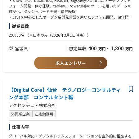
・Snowflake、Databricks, Redshift, BigQueryを活用したデータプラット
やRPA等のオートメーション技術を活用し、システム開発の生産性と品質
・Web系のカスタムアプリケーションのみならず多様なテクノロジーが採
記を担当頂きます。
フォーム開発・保守経験、tableau, PowerBI等のツールを用いたデータの
を劇的に向上させるための自動化方針の立案から導入まで担当することが
用された大手企業のシステム開発、運用を担うため、アーキテクトに必要
可視化、ダッシュボード開発・保守経験
できます。
な幅広いテクノロジーに触れることができます。
職種：ITエンジニア
・Javaを中心としたオープン系開発言語を用いたシステム開発、保守経験
・大手企業の既存基幹系システムを分析し、サーバーレス化や、マイクロ
◆業務内容
C#、C++
・お客様の業務や状況を理解し、課題を解決するためのソリューションを
従業員数
サービス化を支援することで、Web系企業でも経験することのできない大
企業におけるデジタルトランスフォーメーション案件において、最先端の
Python
検討、提供することが出来ます。
規模案件に携わることができます。
テクノロジーを活用した業務・ビジネスの変革を推進するために、戦略企
PHP
29,000名
（※日本のみ（2026年3月1日時点））
・DXにおいて企画から実行まで携われることが出来ます。
・OSSをフル活用したJavaの最新アーキテクチャをお客様に提案できるア
画から変革実行・運用まで一貫した支援を行う人材を募集いたします。具
VB,VBA
ーキテクチャ検討フェーズから参画できます。
体的には、ソリューションエンジニアとして、下記を担当して頂きます。
SQL
上記領域について、個別に専門性を深めていくこともできますし、いろい
400
1,800
宮城県
想定年収
万円
~
万円
・iOS、Android上でのアプリケーション開発、保守経験
ろなソリューションに触れながら広範にスキルを伸ばしていくこともでき
[クラウド／パッケージエンジニア]
[データエンジニア]
・AWS、GCP、Azure等のクラウドサービスを利用したシステム構築・保
ます。
・SCM（サプライチェーン）/CRM（顧客管理）/HCM（人財管理）/ITSM
・データ活用の企画、アーキテクチャ設計からソリューション選定、そし
守経験
求人エントリー
（ITサービス管理）等の業務をソリューション導入を通して学ぶことがで
て実装と継続的な改善まで、お客様企業の変革をデータ活用の側面から支
・Salesforce、ServiceNow、SAP等のパッケージ製品導入経験
きます。
援する業務を担います。
・ソフトウェア工学に基づいた品質管理スキル
・多種多様でかつ最先端のクラウド、パッケージソリューションの導入を
・Snowflake,Databricks, Redshift, BigQueryを活用したデータプラットフ
・可用性、セキュリティを考慮したアプリケーションの設計経験
経験することができます。
ォーム構築やtableau, powerBI等のツールを用いて蓄積したデータの分
・クラウドソリューション/既存のクライアント資産を分析し、データフ
析・可視化を行う業務を担います。
【Digital Core】仙台 テクノロジーコンサルティ
ローの概略設計、データ移行計画策定を実施することが求められるため、
ング本部 コンサルタント職
広範囲のITスキルのみならず、お客様/海外ベンダーとのコミュニケーショ
[カスタムエンジニア]
アクセンチュア株式会社
ン能力・分析力・計画立案力を身に着けることができます。
・Java, Go, Node.js, Python, TypeScript,.Net等の開発言語によるWebア
プリケーション開発・運用、アーキテクチャ設計、アプリケーション設
外資系企業
在宅勤務可
計・開発標準書や手順書の作成・展開等の業務を担います。
・Swift、Kotlin、Objective-c、Android-Java等の開発言語によるiOS/And
仕事内容
roidのモバイルアプリケーションの要件定義、設計、構築、テスト、開
発、保守、運用の業務を担います。
グローバル対応・デジタルトランスフォーメーションを主体的に推進するI