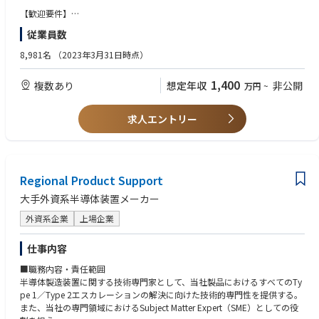
6. 営業・カスタマーサクセス・コンサルティング
【歓迎要件】
技術知識を活かしたソリューション提案型営業
・大学での専攻が化学工学や化学系の方
顧客の生産性改善や新技術導入支援
従業員数
・エネルギー管理士、公害防止管理者、プロセス安全に関する資格（CCP
S Certified Process Safety Professional資格等）
8,981名
（2023年3月31日時点）
・プロセス安全事故防止への意欲を有している方
1,400
複数あり
想定年収
非公開
万円
~
求人エントリー
Regional Product Support
大手外資系半導体装置メーカー
外資系企業
上場企業
仕事内容
■職務内容・責任範囲
半導体製造装置に関する技術専門家として、当社製品におけるすべてのTy
pe 1／Type 2エスカレーションの解決に向けた技術的専門性を提供する。
また、当社の専門領域におけるSubject Matter Expert（SME）としての役