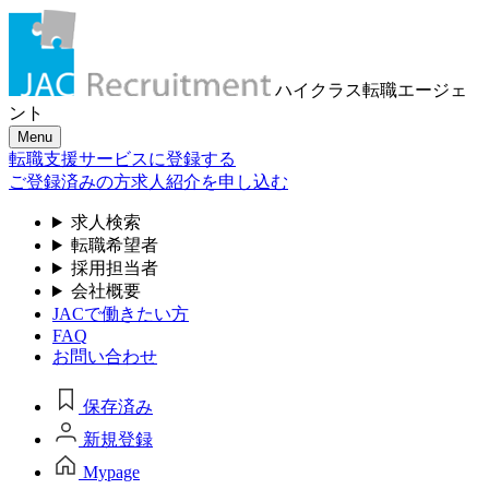
ハイクラス転職
エージェ
ント
Menu
転職支援サービスに登録する
ご登録済みの方
求人紹介を申し込む
求人検索
転職希望者
採用担当者
会社概要
JACで働きたい方
FAQ
お問い合わせ
保存済み
新規登録
Mypage