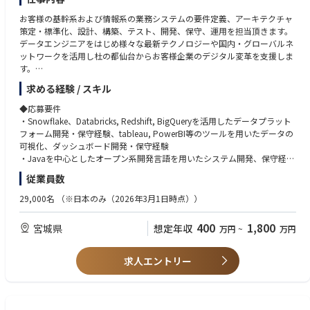
・システム開発・運用案件の多くは元請（プライム）での仕事になるた
お客様の基幹系および情報系の業務システムの要件定義、アーキテクチャ
め、主体的に責任ある立場でお客様とダイレクトに向き合うことができま
策定・標準化、設計、構築、テスト、開発、保守、運用を担当頂きます。
す。
データエンジニアをはじめ様々な最新テクノロジーや国内・グローバルネ
・グローバル共通開発方法論であるADM（Accenture Delivery Method）に
ットワークを活用し杜の都仙台からお客様企業のデジタル変革を支援しま
則ったシステム開発や運用の手法を習得することができます。
す。
・中国やフィリピン、インドといった世界各地のデリバリーセンターを活
用したグローバルな分散開発を経験することができます。
求める経験 / スキル
企業におけるデジタルトランスフォーション案件において、最先端テクノ
・DevOpsやアジャイル、クラウドの専門家と協力し、お客様のアイデア
ロジーを活用した業務・ビジネスの変革を推進するために、戦略企画から
◆応募要件
の迅速なgo-to-market化を支援する経験を積むことができ、またDevOps
変革実行・運用まで一貫した支援を行う人材を募集します。具体的には下
・Snowflake、Databricks, Redshift, BigQueryを活用したデータプラット
やRPA等のオートメーション技術を活用し、システム開発の生産性と品質
記を担当頂きます。
フォーム開発・保守経験、tableau, PowerBI等のツールを用いたデータの
を劇的に向上させるための自動化方針の立案から導入まで担当することが
可視化、ダッシュボード開発・保守経験
できます。
職種：ITエンジニア
・Javaを中心としたオープン系開発言語を用いたシステム開発、保守経験
◆業務内容
C#、C++
・お客様の業務や状況を理解し、課題を解決するためのソリューションを
従業員数
企業におけるデジタルトランスフォーメーション案件において、最先端の
Python
検討、提供することが出来ます。
テクノロジーを活用した業務・ビジネスの変革を推進するために、戦略企
PHP
29,000名
（※日本のみ（2026年3月1日時点））
・DXにおいて企画から実行まで携われることが出来ます。
画から変革実行・運用まで一貫した支援を行う人材を募集いたします。具
VB,VBA
体的には、ソリューションエンジニアとして、下記を担当して頂きます。
SQL
上記領域について、個別に専門性を深めていくこともできますし、いろい
400
1,800
宮城県
想定年収
万円
~
万円
・iOS、Android上でのアプリケーション開発、保守経験
ろなソリューションに触れながら広範にスキルを伸ばしていくこともでき
[データエンジニア]
・AWS、GCP、Azure等のクラウドサービスを利用したシステム構築・保
ます。
・データ活用の企画、アーキテクチャ設計からソリューション選定、そし
守経験
求人エントリー
て実装と継続的な改善まで、お客様企業の変革をデータ活用の側面から支
・Salesforce、ServiceNow、SAP等のパッケージ製品導入経験
援する業務を担います。
・ソフトウェア工学に基づいた品質管理スキル
・Snowflake,Databricks, Redshift, BigQueryを活用したデータプラットフ
・可用性、セキュリティを考慮したアプリケーションの設計経験
ォーム構築やtableau, powerBI等のツールを用いて蓄積したデータの分