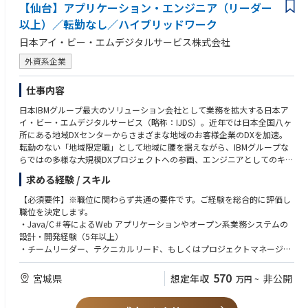
【仙台】アプリケーション・エンジニア（リーダー
以上）／転勤なし／ハイブリッドワーク
日本アイ・ビー・エムデジタルサービス株式会社
外資系企業
仕事内容
日本IBMグループ最大のソリューション会社として業務を拡大する日本ア
イ・ビー・エムデジタルサービス（略称：IJDS）。近年では日本全国八ヶ
所にある地域DXセンターからさまざまな地域のお客様企業のDXを加速。
転勤のない「地域限定職」として地域に腰を据えながら、IBMグループな
らではの多様な大規模DXプロジェクトへの参画、エンジニアとしてのキャ
リアアップが可能です。これまでのご経験（プロジェクトリーダー/プロジ
求める経験 / スキル
ェクトマネージャー経験）とご希望を考慮しながら、ポジションのご相談
をさせていただきます。
【必須要件】※職位に関わらず共通の要件です。ご経験を総合的に評価し
職位を決定します。
【職務詳細】
・Java/C＃等によるWeb アプリケーションやオープン系業務システムの
アプリケーション・エンジニアとして、全国各拠点から集約された大規模
設計・開発経験（5年以上）
プロジェクトで開発領域を担当いただきます。プロジェクトや個々の経験
・チームリーダー、テクニカルリード、もしくはプロジェクトマネージャ
により、要件定義などの上流工程から、設計・開発業務を中心に、さらに
ーとしての経験
はリリース後のテスト・運用にいたるまで、あらゆるフェーズに携わって
570
宮城県
想定年収
非公開
万円
~
いただくことが可能です。
【歓迎要件】
・フレームワークを用いたサーバサイド開発経験（Java/Springなど）
◆金融・保険・製造・公共など多様なクライアント企業様向けに、現在10