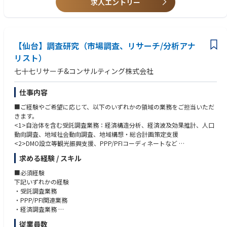
求人エントリー
・フロントエンド設計・開発経験（Angular/Reactなど）
0を超えるプロジェクトが稼働。
・クラウドネイティブ・アプリケーション開発および設計・運用経験（De
◆Web系、オープン系、DX系(クラウド/モバイル/RPA/モダナイゼーショ
vOps, CI/CDなど）
ン等)案件などジャンルは様々。
・モバイルアプリケーションの開発経験（Swift/Kotlinなど）
◆ERP(SAP/Oracle)、CRM(Salesforce)といったISVパッケージの開発案件
・ERPパッケージの開発経験（SAP/Oracleなど）
【仙台】調査研究（市場調査、リサーチ/分析アナ
もあり。
・Cloudソリューション設計・開発経験（SalesForce/ServiceNowなど）
リスト）
・業務自動化ソリューションを利用した設計・開発経験（RPA/UiPATHな
【当社で働く魅力】
ど）
七十七リサーチ&コンサルティング株式会社
・リモートワークとオフィス出社を組み合わせたハイブリッドワークスタ
・その他適用業務アプリケーション設計・開発経験（COBOL, PL/I, アセン
イルを採用。全国にいるメンバーと、TeamsやSlackを使って密にコミュニ
ブラなど）
ケーション。
仕事内容
※豊富なリーダー経験をお持ちの方に関しては、技術面の責任者としてプ
・当社グループ独自のプラットフォームを用いた豊富なe-Learningコンテ
ロジェクトリードをお願いする予定です
■ご経験やご希望に応じて、以下のいずれかの領域の業務をご担当いただ
ンツを中心に、Udemyの無料利用や外部ベンダー資格取得の補助、盛んな
きます。
勉強会やIBMグループ全体でのコミュニティ活動や改善活動など、充実し
<1>自治体を含む受託調査業務：経済構造分析、経済波及効果推計、人口
た教育・学習体制あり。
動向調査、地域社会動向調査、地域構想・総合計画策定支援
・Diversity ＆ Inclusionの実現に向けて、出産や育児などのライフイベント
<2>DMO設立等観光振興支援、PPP/PFIコーディネートなど
を挟みながらもキャリア形成をしていける環境（受賞歴多数あり、男性の
<3>地域経済・産業動向に関する自主研究：宮城県経済の動きなどの地域
育休取得実績あり）。
求める経験 / スキル
経済調査、産業構造分析、経済波及効果分析など
・通常の育児休暇に加えて、父親の育児家事への参加促進を目的とした育
■必須経験
児特別休暇を導入。1歳未満の未就学の子どもを養育することを目的に、
下記いずれかの経験
最大20日の特別有給休暇を取得可能。
・受託調査業務
・PPP/PFI関連業務
・経済調査業務
従業員数