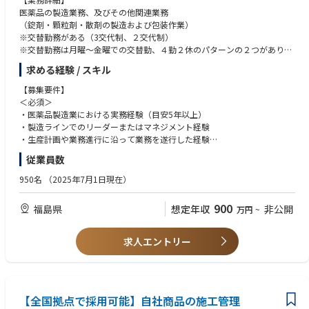
医薬品の製造業務、及びその他関連業務
（錠剤・顆粒剤・散剤の製造および包装作業）
※交替勤務がある（3交代制、２交代制）
※交替勤務は月曜～金曜での交替勤、４勤２休のパターンの２つがあり部
署により異なります。
求める経験 / スキル
◆本ポジションでは、製造ラインの運営に関与しながら現場理解を深めて
いただき、将来的にはライン全体のマネジメントを担っていただくことを
【募集要件】
期待しています。
＜必須＞
・医薬品製造業における実務経験（目安5年以上）
▼入社後
・製造ラインでのリーダーまたはマネジメント経験
・製造工程（錠剤・顆粒・散剤等）の流れおよび運用の把握
・生産計画や業務進行に沿って業務を遂行した経験
・現場での製造業務への一部関与（工程理解のため）
従業員数
・GMP・SOPに基づく運用状況の確認
＜歓迎＞
・製造現場の課題把握および改善活動への参画
・メンバー指導・育成の経験
950名
（2025年7月1日現在）
※必要に応じて現場理解を目的とした交替勤務に従事いただく場合があり
・製造ラインにおける改善活動の推進経験
ます
900
福島県
想定年収
非公開
万円
~
【求める人物像】
▼主に担う役割
・将来的にラインマネジメントを担いたい方
・製造ラインの進捗管理・生産計画の実行管理
・品質意識を高く持ち組織に浸透させられる方
求人エントリー
・人員配置・シフト調整の最適化
・課題解決を主体的に推進できる方
・GMP遵守の徹底および品質リスク低減のための管理
・改善や仕組みづくりに取り組める方
・製造工程における改善活動の推進（効率化・安定化）
・トラブル・逸脱発生時の対応および再発防止策の実行
・メンバー指導および育成
【全国拠点で採用可能】自社商品の施工管理