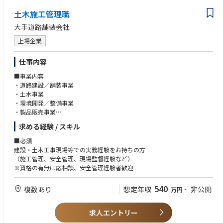
土木施工管理職
大手道路舗装会社
上場企業
仕事内容
■事業内容
・道路建設／舗装事業
・土木事業
・環境開発／整備事業
・製品販売事業
■職務概要
求める経験 / スキル
・土木技術員として工事の施工管理をご担当頂きます。 (工程管理・品
質、出来形管理・安全管理・原価管理などを通して現場をマネジメント
■必須
して頂きます)
建設・土木工事現場等での実務経験をお持ちの方
■主な取引先
（施工管理、安全管理、現場監督経験など）
・国土交通省、各官公庁、NEXCO、民間企業 他
※資格の有無は応相談、安全管理経験者歓迎
540
複数あり
想定年収
非公開
万円
~
求人エントリー