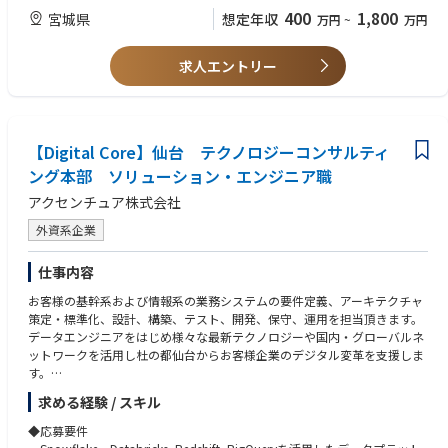
・DXプランニング、DX推進
◆経験できる領域
400
1,800
宮城県
想定年収
万円
~
万円
・グローバルプロジェクトプランニング、グローバルプロジェクト推進
[共通]
・ビジネス要件の定義・最適化
・システム化企画や刷新計画などの上流フェーズから参画し、プロジェク
・ソリューション検討、システム開発計画の立案
求人エントリー
トの目的やゴール設定から携われることができます。
・システムアーキテクチャの選定・設計
・システム開発・運用案件の多くは元請（プライム）での仕事になるた
め、主体的に責任ある立場でお客様とダイレクトに向き合うことができま
◆役割・期待
す。
・お客様にとって最適なソリューションの提案から導入支援まで行って頂
・グローバル共通開発方法論であるADM（Accenture Delivery Method）に
きます。
【Digital Core】仙台 テクノロジーコンサルティ
則ったシステム開発や運用の手法を習得することができます。
・新しいテクノロジーにキャッチアップしながら、様々な業界で、要件定
ング本部 ソリューション・エンジニア職
・中国やフィリピン、インドといった世界各地のデリバリーセンターを活
義から設計、開発、テスト、保守運用まで幅広くチャレンジして頂きま
用したグローバルな分散開発を経験することができます。
アクセンチュア株式会社
す。
・DevOpsやアジャイル、クラウドの専門家と協力し、お客様のアイデア
の迅速なgo-to-market化を支援する経験を積むことができ、またDevOps
外資系企業
◆経験できる領域
やRPA等のオートメーション技術を活用し、システム開発の生産性と品質
・システム化企画や刷新計画などの上流フェーズから参画し、プロジェク
を劇的に向上させるための自動化方針の立案から導入まで担当することが
仕事内容
トの目的やゴール設定から携われることができます。
できます。
・システム開発・運用案件の多くは元請（プライム）での仕事になるた
お客様の基幹系および情報系の業務システムの要件定義、アーキテクチャ
め、主体的に責任ある立場でお客様とダイレクトに向き合うことができま
[データエンジニア]
策定・標準化、設計、構築、テスト、開発、保守、運用を担当頂きます。
す。
・データエンジニアとして最新の技術を用いた大規模なデータプラットフ
データエンジニアをはじめ様々な最新テクノロジーや国内・グローバルネ
・グローバル共通開発方法論であるADM（Accenture Delivery Method）に
ォーム構築、保守開発を通じてフルスタックのデータアーキテクト、デー
ットワークを活用し杜の都仙台からお客様企業のデジタル変革を支援しま
則ったシステム開発や運用の手法を習得することができます。
タエンジニアへの成長が可能です。また、データの分析・可視化を通じて
す。
・中国やフィリピン、インドといった世界各地のデリバリーセンターを活
お客様企業のデータ利活用を促進し、デジタル変革の礎を築くことができ
用したグローバルな分散開発を経験することができます。
求める経験 / スキル
ます。
企業におけるデジタルトランスフォーション案件において、最先端テクノ
・DevOpsやアジャイル、クラウドの専門家と協力し、お客様のアイデア
ロジーを活用した業務・ビジネスの変革を推進するために、戦略企画から
◆応募要件
の迅速なgo-to-market化を支援する経験を積むことができ、またDevOps
[カスタムエンジニア]
変革実行・運用まで一貫した支援を行う人材を募集します。具体的には下