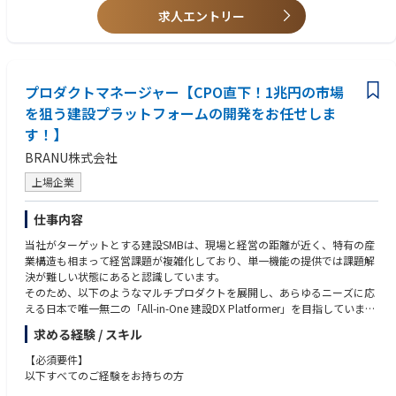
分散型電源運用プラットフォーム「ELIC」シリーズのプロダクト開発・マ
-BtoB領域におけるプロジェクトマネジメント経験
にこだわりを持てる方
求人エントリー
ネジメント全般
-オフショア開発スタッフとの英語でのプロダクト開発経験
・データ（定量情報）だけでなく、お客様の声（定性情報）にも真摯に耳
-競争優位性を確保するプロダクトロードマップの作成、要件定義
-クロスファンクショナルチームでのPdM経験
を傾け、施策の深堀りと改善に活かせるマインドを持つ方
-社内外の関係者を巻き込んだプロダクト開発マネジメント全般
・困難な状況においても事業成長を意識し、数字改善や達成に粘り強く取
-プロダクトの安定運用、品質管理
【求める人物像】
り組める方
-再エネに関連するAI予測モデル・需給運用最適化・取引入札最適化等の
プロダクトマネージャー【CPO直下！1兆円の市場
・未知の領域にも興味を持ち、まずは手を動かしてみる方
・未経験の分野でも、積極的に新しい知識やスキルを習得する意欲がある
システム開発、AI精度改善
・型にはまらず、自ら仕組みをつくっていくことにワクワクする方
方
を狙う建設プラットフォームの開発をお任せしま
・不確定な状況変化や課題に対して、当事者意識を持って課題解決にあた
す！】
■やりがい
る業務スタンスをお持ちの方
-世界全体で進む、エネルギー安全保障やエネルギー安定供給ニーズと、
・成果にこだわりつつ、チームの力を最大化する視点を持てる方
BRANU株式会社
脱炭素化の両立を可能とする、最先端のプロダクト開発をリードする機会
・スタートアップのスピード感や変化を楽しみながら、事業をスケールさ
上場企業
-自らが開発リードしたシステムが、再エネ主力時代の実現にあたっての
せていける方
社会基盤となり、先進事例かつ次世代の社会インフラとして世の中に普及
していく経験（「再エネ時代のOS」を創る）
仕事内容
-創業初期メンバーと膝詰めで、事業・プロダクトを高速でつくっていく
当社がターゲットとする建設SMBは、現場と経営の距離が近く、特有の産
機会
業構造も相まって経営課題が複雑化しており、単一機能の提供では課題解
-創業4年でユニコーン目前という急成長企業において、さらなる企業成
決が難しい状態にあると認識しています。
長をリードし、世界を舞台に戦う経験
そのため、以下のようなマルチプロダクトを展開し、あらゆるニーズに応
-複雑かつ難易度の高い技術・制度・運用課題を、ビジネスとテクノロジ
える日本で唯一無二の「All-in-One 建設DX Platformer」を目指していま
ーの力で解きほぐし、社会実装する面白さ
す。
-PdMとして、事業構造そのものを設計するダイナミズムと裁量
求める経験 / スキル
-実際に、AI需給運用や最適化制御等の新機能を自ら企画し、業界初の商
【展開している主なプロダクト】
用化を推進するような挑戦も可能です
【必須要件】
施工現場の業務改善/工数削減にて人手不足を解決する「施工管理機能」
以下すべてのご経験をお持ちの方
集客力やブランド力不足を解決するノーコードWebサイト管理ツール「マ
■Sustechについて