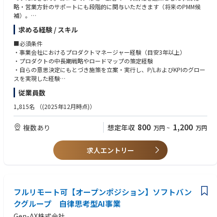
できるポジションです。
略・営業方針のサポートにも段階的に関与いただきます（将来のPMM候
補）。
・大規模な社会実装をリードできる
自治体、企業、医療機関、パートナーなどの顧客基盤を通じて、多くのユ
求める経験 / スキル
■PdM業務
ーザーへサービスを届けられる可能性があります。また、国民的なヘルス
・顧客・現場の声や問合せ分析にもとづく課題発見と企画立案
■必須条件
ケアアプリを目指しており、今後、政府や行政とも密接に関わっていく中
・新機能・改善の要件定義、開発チームと連携したリリースまでの推進
・事業会社におけるプロダクトマネージャー経験（目安3年以上）
で、自身が率いるプロダクトが政策や地域行政に反映されることも考えら
・プロダクトの中長期的なロードマップ策定への関与
・プロダクトの中長期戦略やロードマップの策定経験
れ、社会の健康・医療体験を変えるインパクトを持ちます。
・自らの意思決定にもとづき施策を立案・実行し、P/LおよびKPIのグロー
■将来的に担っていただきたい業務（PMM領域）
スを実現した経験
・ユーザー／医療機関／自治体／企業をつなぐ価値を創出できる
・市場調査と顧客理解（ターゲット市場のニーズ分析、求められる価値の
・顧客インタビューやアンケートなどの定性調査を主導し、プロダクトや
生活者向けサービス、医療機関向け連携、自治体施策、企業向けサービ
従業員数
特定）
事業の意思決定につなげた経験
ス、パートナーサービスを一つのアプリ上で接続します。各ステークホル
・ポジショニングとメッセージング（競合との差別化、訴求・メッセージ
・エンジニア・デザイナー・セールス・CSなど複数のステークホルダーと
1,815名
（(2025年12月時点)）
ダーの個別価値に加え、連携によって生まれる新たな価値を設計すること
設計）
協働したプロジェクト推進経験
ができ、従来のヘルスケア事業者では成し得なかった新たな価値創出を考
・営業方針の策定サポート（セールス・マーケ・CSが効果的に販売・サポ
・AIツールを業務・分析に活用した経験、または生成AIを活用した業務基
えていくことができます。
800
1,200
複数あり
想定年収
万円
~
万円
ートできる体制構築）
盤の構築経験
・製品改善へのフィードバック（顧客・現場の一次情報を開発へ提供）
・前例のないプロダクトに挑戦できる
・マーケティング施策のデータ取得・振り返り
■歓迎条件
求人エントリー
ヘルスケア市場における圧倒的なマーケットリーダーは存在せず、さら
・PMMまたはBtoBマーケティングの経験（市場定義、ポジショニング・
に、ヘルスケア／メディカル／プラットフォームを統合したサービスで確
【ポジションの魅力】
メッセージング設計、GTM戦略策定など）
立しているものは存在しません。複雑な制約や不確実性の中で、新しいプ
・医療×テクノロジーの分野で、女性の健康に関わる社会課題を解決する
・toBビジネスの事業責任者または事業企画の経験
ロダクトカテゴリーを自ら定義できます。
自社サービスのプロダクトマネジメントに携われる
・SQL、BIツール等を用いたデータ分析、KPIモデルの策定・運用経験
・AI技術の医療領域への実用化という、先端技術と社会実装の両面でやり
フルリモート可【オープンポジション】ソフトバン
・医療・ヘルスケア領域またはSaaS事業での業務経験
がいのある取り組みに携われる
・ソフトウェアエンジニアリング、プロダクトデザイン、マーケティング
クグループ 自律思考型AI事業
・産婦人科領域でトップシェアの事業基盤を活用し、プロダクト戦略から
いずれかの実務経験
Gen-AX株式会社
事業戦略まで一気通貫で関与できる