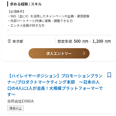
・常設店舗の立ち上げ・運営
・その他プロダクトづくりに関係する業務
以下のような企業様との提携・協業も進んでいます。
求める経験 / スキル
・スケジュール、予算の管理
・エンタープライズ企業：JERA、東急不動産、ニトリHD、森ビル、日本
・外部パートナーとの折衝
【必須条件】
ガイシ、三井住友信託銀行、みずほ銀行、明治安田生命、TOPPANエッ
・主にXを中心としたSNSの運用
・SNS（主にX）を活用したキャンペーンの企画・運営経験
【開発環境】
ジ、他
・ウェブとリアルで連動キャンペーンの企画・運営
・外部パートナーと円滑に連携・調整できる力
フロントエンド：TypeScript, Vue.js, Nuxt.js, Sass
・地域中核企業：両備HD、第四北越銀行、伊予銀行、三十三銀行、みらい
・エンタメ全般が好きな方
バックエンド：Ruby, Ruby on Rails, RSpec
おきなわ、他
※語学力にお強みをお持ちの方であれば、グローバルターゲットの新規オ
データベース：MySQL, Redis
・グローバル：Sun Group（ベトナム）、他
リジナルIPプロジェクトをご担当いただく可能性がございます。
【歓迎条件】
iOS / Android：Dart, Flutter
（公表可能企業のみ、順不同・敬称略）
・ゲームやアニメ等のリアルイベントの企画・運営経験
インフラ：Firebase, AWS, GCP
500
1,200
東京都
想定年収
万円
~
万円
▼事業戦略
・ビジネスレベルの英語や中国語
各種開発ツール：GitHub, Docker, CircleCI
・「世界震撼」をビジョンに、オリジナルIPと有力IPの両軸で技術力・運
タスク管理 / ドキュメント：Slack, Notion, ZenHub
用力・変化対応力を生かした大型タイトルを継続的に創出し、収益性と成
求人エントリー
【求める人物像】
分析 / エラー監視：Sentry, Redash
長性を両立したバランスの取れたポートフォリオを構築しながらグローバ
・世界を震撼させるサービスを作るということに本気で取り組んでくれる
デザインツール：Figma
ル展開を加速していきます。
方
・「グローバル展開前提の大規模IPゲーム開発」を中核に、「コンシュー
・ゲーム全般が好きでやりこんでいる方
※プロダクトごとに採用技術が異なります。
マーゲーム開発」「新規オリジナルIP創出」「インディーゲーム開発」ま
・ベンチャーマインドを持ちながら自走できる方
※GitHub Copilotの使用が可能です！
【ハイレイヤーポジション】プロモーションプラン
で、企画初期段階から運用・海外展開まで一気通貫で関われる多様なプロ
・常により良いモノづくりを追求できる方
https://branu.jp/news/page/230518/
ジェクトが進行しており、幅広い開発領域で挑戦いただける環境です。
ナー/プロダクトマーケティング本部 ～日本の人
・チームワークを重んじる方
・「ヒットさせるために何が必要か」を徹底的に追求し、単にIPを消費す
・高いコミュニケーション能力があり、関係各所とのやり取りを円滑にで
【配属部署】
口の4人に1人が会員！大規模プラットフォーマーで
るのではなく、プロダクトを通じてIP自体の価値を最大化し、ファン層を
きる方
プロダクト企画チーム
す～
拡大できるようなものづくりを目指しています。
・論理的に物事を伝えられる方
CPO直下の組織となります。
・状況の変化などに臨機応変に対応できる柔軟性がある方
担当プロダクトごとに、デザイナーやエンジニアなどとプロジェクトチー
合同会社EXNOA
ムを編成して開発を推進します。
課長以上
【やりがい・魅力】