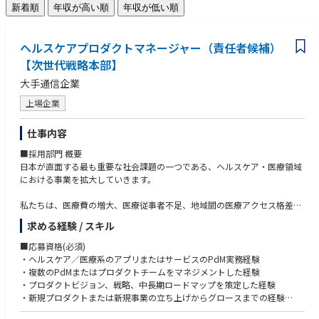
新着順
年収が高い順
年収が低い順
ヘルスケアプロダクトマネージャー（責任者候補）
【次世代戦略本部】
大手通信企業
上場企業
仕事内容
■採用部門 概要
日本が直面する最も重要な社会課題の一つである、ヘルスケア・医療領域
における事業を拡大していきます。
私たちは、医療費の増大、医療従事者不足、地域間の医療アクセス格差、
社会保障制度の持続可能性など、本領域における課題を事業として持続性
求める経験 / スキル
を持ったうえで解決するべく、自社が有するソブリンクラウドや国産LLM
などの先端技術、通信事業で培った社会インフラとしての基盤、さらにグ
■応募資格(必須)
ループ企業が持つ国内有数の顧客接点を掛け合わせ、国民的なヘルスケア
・ヘルスケア／医療系のアプリまたはサービスのPdM実務経験
プラットフォームの創出に挑戦しています。
・複数のPdMまたはプロダクトチームをマネジメントした経験
・プロダクトビジョン、戦略、中長期ロードマップを策定した経験
その第一歩として、外部パートナーとの協業を発表しました。今後は、
・新規プロダクトまたは新規事業の立ち上げからグロースまでの経験
国・自治体・企業・医療機関と連携しながら、個人が自身の健康・医療デ
・PRD、要求仕様、要件定義、KPI設計などに関する豊富な経験