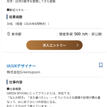
デジタル広告の運用
月次・日次の数字を管理してきた経験
動かせる」社内向け Plugin / MCP サーバー / 内製ツールを提供し、組織全
価ルーブリックに落とせること
月次計画の立案
体の制作スループットを段階的に引き上げる。
日次成果の管理と、改善アクションの実行
■歓迎スキル
※仕事内容の変更範囲：会社の指示する業務
【求める人物像】
数字をもとにした、次の打ち手の企画
toC向けサービスでのマーケティング経験
【主な業務内容】
・ルーティン作業をスクリプトとエージェントで自動化することに自然に
従業員数
複数の広告媒体を横断して運用した経験
・弥生の製品/サービスの基盤となるシステムや弥生自身が利用するシス
取り組める方
運用にとどまらず、獲得施策の企画・設計まで担った経験
テムを開発します
30名
（程度（2026年4月時点））
・デザインを「論理とシステム」で捉え、再現可能な形に整理できる方
・企画・要求定義から要件定義・設計・開発・テスト・運用と、上流から
・生成 AI のアウトプットに対し、制約設計、評価設計、人手レビュー設計
■求める人物像
下流工程までの幅広い開発フェーズに携わっていただきます。
の組み合わせで実用品質まで引き上げる課題解決に関心がある方
500
東京都
想定年収
非公開
万円
~
GREEN SPOONのビジョン「自分を好きでいつづけられる人生を。」に共
ほぼすべてを自社内開発でおこなっております。
・新しい生成 AI モデル/ツールが毎月のように出る前提で、自分の手と現
感いただける方
・持ち合わせている技術知見やスキルを、他のエンジニアに共有するなど
場でキャッチアップし続けられる方
ものごとを、論理的に考えられる方
育成にも関わっていただきます。
求人エントリー
・「デザイナーかエンジニアか」「制作か運用か」といった既存の職種境
数字に責任を持って向き合える方
・登壇のご経験がある方には、社内だけではなくカンファレンスやイベン
界に縛られず、必要なら越境していける方
パートナー会社と、気持ちのよいコミュニケーションが取れる方
トでの共有にも関わっていただきたいと考えています。
※仕事内容の変更範囲：会社の指示する業務
UI/UXデザイナー
【主な取り組み】
・当たり前品質と魅力的品質の実現
株式会社Greenspoon
障害はないのが当たり前、使っていて楽しくなる製品を追求していま
す。
仕事内容
・効率化への取り組み
上流工程からTDDに取り組み、CIを重視し、高品質と短納期を両立。手
■仕事概要
戻りを最小限にします。
GREEN SPOONにとってブランドとは、存在です。
「なんか好き」「また食べたい」——そういう小さな感情や記憶が積み重
【働く魅力・やりがい・ポジションの魅力】
なって、はじめてひとつの存在になる。
・Figma API、MCP、画像/動画/コピー生成 AI、データ基盤を縦に貫い
わたしたちはそう考えています。