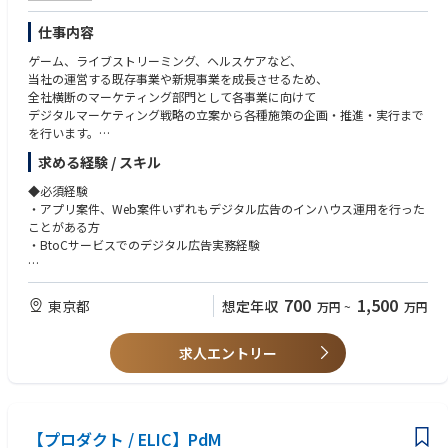
アイデアが、すぐ形になる。
仕事内容
少数精鋭だからこそ、思いついたことがすぐ動き出す。改善まで、責任を
持って見届けられます。
ゲーム、ライブストリーミング、ヘルスケアなど、
当社の運営する既存事業や新規事業を成長させるため、
■主な業務
全社横断のマーケティング部門として各事業に向けて
GREEN SPOONのWebページやアプリのUI/UXデザイン
デジタルマーケティング戦略の立案から各種施策の企画・推進・実行まで
お客さまが抱える課題を見つけ、それを解くアイデアを形にする
を行います。
コンポーネント・デザインガイドラインの構築と運用
UIの品質を、もっと良くしていく
求める経験 / スキル
直近はデジタル領域の業務に従事いただきますが、
将来的にはデジタル領域を越えたマーケティング業務にもチャレンジいた
◆必須経験
だき、
・アプリ案件、Web案件いずれもデジタル広告のインハウス運用を行った
ご自身のキャリアを拡張できるポジションになります。
ことがある方
・BtoCサービスでのデジタル広告実務経験
【概要】
・各事業を成長させるデジタルマーケティング戦略の立案・推進
・デジタルマーケティング全般の戦略設計及び運用ディレクション
・外部パートナー（媒体・広告代理店各社など）と密に連携した施策効果
- KGI/KPI設定、予算管理、媒体及びメニュー選定、運用後のチューニン
700
1,500
東京都
想定年収
万円
~
万円
の最大化
グ、レポーティング
・所属組織の専門性向上への貢献(振り返り、ナレッジ共有、メンバー育成
・デジタル広告のインハウス運用実務経験（Google/X/Tiktok/Meta等）
など)
求人エントリー
- 戦略立案、施策実行、効果検証のPDCAを一気通貫で回した経験
・デジタルマーケティング領域から、事業を大きく伸長させた成功体験
【職務詳細】
▼各事業のデジタルマーケティングのリード
◆必須スキル
各事業のデジタルマーケティング領域における戦略立案から予算の策定・
・データと論理的根拠に基づき、適切な仮説構築・検証・実行ができる論
【プロダクト / ELIC】PdM
管理、実行までを各事業担当と連携し、一連の流れで行います。
理的思考力