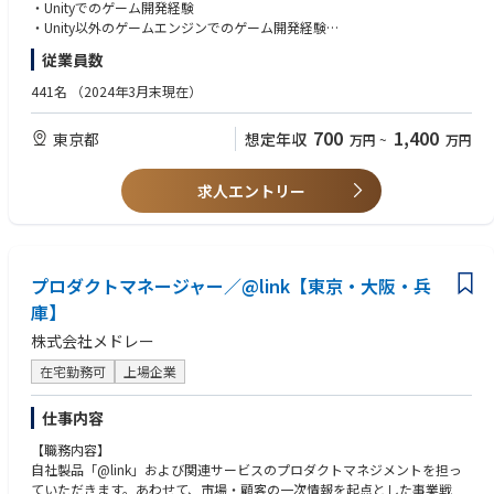
る人、能動的かつポジティブに行動できる人が評価される風土です。
ー、医療機関、自治体、企業、保険者、パートナーなど、多様なステーク
・Unityでのゲーム開発経験
このため、クライアントエンジニアがサーバーサイドを担当したり、エン
ホルダーへの提供価値を最大化し、複数のサービスやデータが有機的につ
・Unity以外のゲームエンジンでのゲーム開発経験
ジニアがゲームの企画に参加する、といったことを積極的に推奨していま
ながるヘルスケアプラットフォームを構築する。経営、事業開発、開発、
・C#、C++での開発経験
従業員数
すし、そういうことをやりたい方と一緒に仕事をしたいと思っています。
デザイン、医療専門職、営業、カスタマーサクセスなどを横断的にリード
・OpenGL、DirectXでの開発経験
し、PdM組織の採用・育成・評価・業務プロセス整備も担う。
441名
（2024年3月末現在）
■主な業務内容
■歓迎要件
・ゲーム内キャラクター、AI、ギミック等の実装
【具体的な業務】
・大規模開発におけるゲーム開発経験
700
1,400
東京都
想定年収
万円
~
万円
・画面のデザインに合わせたUIの実装
・ヘルスケアアプリ全体のプロダクトビジョン・戦略策定
・グラフィックパイプラインに関する知識
・他職種との連携や開発、運用に必要なツールの開発
・3領域を横断したプロダクト統括
・負荷計測や負荷軽減などのパフォーマンスチューニングの経験
・パフォーマンスチューニング など
・プロダクトポートフォリオ、中長期ロードマップの策定
・ワークフロー整備の経験
求人エントリー
・各領域の提供価値、責任範囲、優先順位の整理
・チーム開発でのリーダー経験
■開発環境
・各ステークホルダーに対する価値設計
ゲームエンジン：Unity
・事業戦略、GTM戦略、収益モデルとプロダクト戦略の接続
■求める人物像
言語：C#
・AIを活用した先進的なユーザー体験の企画・検証
・自分の役割に線引きをせず、必要に応じて自分の役割を自律的に広げて
・PdM組織の採用、育成、評価、配置、組織設計
プロダクトマネージャー／@link【東京・大阪・兵
いける方
・経営層への戦略、投資計画、進捗、リスクの報告
・面白いゲームを作るために自発的に提案・行動ができる方
庫】
・プロダクトKPIの設計、モニタリング、改善
・自己研鑽や情報発信を能動的にできる方
株式会社メドレー
・関連部門との部門横断的な連携推進
在宅勤務可
上場企業
■仕事の魅力
・日本No.1を目指すヘルスケアプラットフォームの中核を担うことができ
仕事内容
る
日常の健康管理・医療機関接続・パートナーとの共創を包含する大規模な
【職務内容】
ヘルスケアプラットフォーム全体を構築し、新たなユーザー体験を生み出
自社製品「@link」および関連サービスのプロダクトマネジメントを担っ
す、多くの企業が志向しながらも成し得なかったテーマに挑戦することが
ていただきます。あわせて、市場・顧客の一次情報を起点とした事業戦