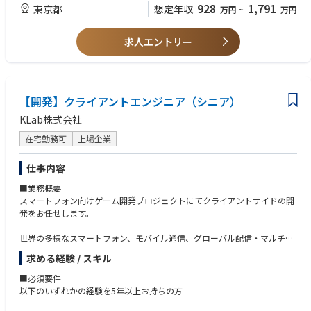
ータを安全に管理し、主体的に利活用できる環境を構築していきます。
・エンジニアリング、デザイン、事業部門と協働したプロダクト開発経験
928
1,791
東京都
想定年収
万円
~
万円
・組織目標の設定、人材育成、評価、採用などのピープルマネジメント経
さらに、AIパーソナルアシスタントによって、日々の健康管理から医療機
験
関への適切な受診支援までをシームレスにつなぎ、一人ひとりが必要なタ
求人エントリー
・不確実性の高い環境で、自ら方針を定めて組織を前進させた経験
イミングで最適なサポートを受けられる新たなヘルスケアアプリを立ち上
げ、6,000万ユーザー規模の国内No.1ヘルスケアアプリを目指します。
■応募資格(歓迎)
・PHR、EHR、電子カルテ、オンライン診療などに関する知識・経験
この次世代ヘルスケアプラットフォームを通じて、5兆円規模の医療費抑
・スーパーアプリ、ミニアプリ、APIプラットフォームなどのPdM経験
【開発】クライアントエンジニア（シニア）
制、国民の健康寿命の延伸、企業の健康経営支援に貢献していきます。
・BtoC、BtoB、BtoG、BtoBtoCを横断するプロダクトの経験
・大規模アプリまたは大規模ユーザー基盤を持つサービスの経験
KLab株式会社
社会課題の解決と巨大な新規事業の創出を同時に実現する、極めてチャレ
・プロダクトオペレーションやPdM育成制度の構築経験
ンジングな領域ですが、日本のヘルスケア・医療の未来を、テクノロジー
在宅勤務可
上場企業
・AI、データ分析、レコメンドなどを活用したプロダクト経験
と事業の力で本気で変えていく。その挑戦に、ともに取り組む仲間を募集
・個人情報保護、医療情報、セキュリティ、医療関連規制に関する知識
しています。
仕事内容
■業務概要
■職務内容
スマートフォン向けゲーム開発プロジェクトにてクライアントサイドの開
【ミッション】
発をお任せします。
新規ヘルスケアアプリのプロダクトマネジメント責任者としてPdM組織を
率い、「ヘルスケア」「メディカル」「ヘルスケア共創基盤」の3領域を
世界の多様なスマートフォン、モバイル通信、グローバル配信・マルチプ
横断的に統括する。プロダクトの立ち上げ・グロースを通じて事業成長を
ラットフォーム展開の4つが組みあわさった未知の環境にワクワクしなが
牽引する。
求める経験 / スキル
ら、業界トップクラスの技術力を持つエンジニア達と切磋琢磨して一緒に
開発したい人を求めています。
【主な業務】
■必須要件
各領域のPdMをマネジメントし、プロダクトビジョン、顧客体験、データ
以下のいずれかの経験を5年以上お持ちの方
また、KLabでは自分の役割範囲にとらわれず、フットワーク軽く行動でき
設計、機能・サービス企画、ロードマップの整合性を担保する。ユーザ