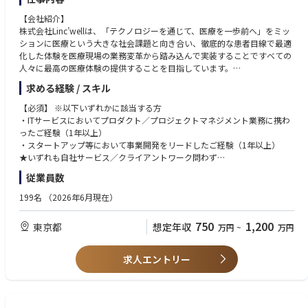
納品後の運用フェーズでも、業務効率化やオペレーション改善を支援しま
一般的なプロダクト開発・改善業務ではなく、映像・AI・IoTを活用したセ
す。
【会社紹介】
キュリティ事業そのものの創出とスケールに焦点を当てた、極めて広範な
株式会社Linc’wellは、「テクノロジーを通じて、医療を一歩前へ」をミッ
役割を担っていただきます。
■仕事の醍醐味
ションに医療という大きな社会課題と向き合い、徹底的な患者目線で最適
プロジェクトは半年以上にわたることが多く、クライアントに深く伴走し
化した体験を医療現場の業務変革から踏み込んで実装することですべての
新規事業・プロダクトの企画・戦略策定
て課題を解決していく過程で、目に見えるアウトプットを世の中へ産み落
人々に最高の医療体験の提供することを目指しています。
事業・商流・オペレーションの設計と実行
とせることが大きなやりがいです。
現在は「オンライン診療システム提供サービス」「クリニックDX支援サー
プロダクトロードマップの策定と推進
求める経験 / スキル
ビス」「ヘルスケアECサービス」の3つの事業を展開し、主力事業として
エンジニア、デザイナー、ビジネスサイドとの協業によるプロダクト開発
また、4～5期目のベンチャーにおいて組織・仕組みづくりに携わり、会社
展開する国内有数のオンライン診療プラットフォームにおいてはサービス
【必須】 ※以下いずれかに該当する方
を成長させていけるのもやりがいです。
開始から累計の診療実績が600万件以上と、大きな成長を遂げています。
＜ポジションの魅力＞
・ITサービスにおいてプロダクト／プロジェクトマネジメント業務に携わ
【「映像×AI×IoT」で市場に革命を起こす事業企画/開発の中核】
ったご経験（1年以上）
■今後の活躍の場
【アサイン想定】
・事業全体をリードする「オーナーシップ」が問われるポジション
・スタートアップ等において事業開発をリードしたご経験（1年以上）
上司と定期的な1on1を実施し、個々の志向や適性に合わせて多様なキャ
基本的には選考の中で候補者様のご意向や弊社ニーズを踏まえて決定して
本ポジションは、単なる開発マネジメントだけではなく、事業全体をリー
★いずれも自社サービス／クライアントワーク問わず
リアパスを描くことが可能です。
おり、以下はあくまで一例です
ドする役割を期待しています。
★ポジションではなくあくまで業務ベースでの実務経験
従業員数
・オンライン診療システム提供サービス
自らが描く事業構想が、セーフィーの新たな収益の柱となり、社会のセキ
①自社ブランド事業への参画
└toC向け診療プラットフォーム担当PdM
ュリティの形を塗り替えるダイナミズムを体感できます。
【歓迎】
199名
（2026年6月現在）
当社（forest株式会社）が展開する複数のEC・D2Cブランドの事業運営
└クリニック業務管理システム担当PdM
・マネジメント経験
に、培った知見を活かして直接携わることも可能です。支援側から「事業
・クリニックDX支援サービス
・ドメイン・技術的なバックグラウンド以上に、「ビジネスの構想力」と
・定量的なデータ分析経験（ツールや言語は問いません）
750
1,200
東京都
想定年収
主側」の当事者として、ブランド成長を牽引する役割も目指せます。
万円
~
万円
└toC向け診療予約サービス担当PdM
「実行力」が活きる
・ソフトウェアエンジニアリング経験
②経営・マネジメント層へのステップアップ
└クリニック業務管理システム担当PdM
ドメイン・技術の深い知見よりも、「顧客の課題がなにか？市場はどう動
・ヘルスケア系サービスに携わった経験
4〜5期目の急成長フェーズにあるため、組織づくりや仕組み化に携わり、
・新規プロダクト（toC/toB向け）立ち上げ担当PdM
いているか？」「どう収益化し、どうオペレーションを回すか」というビ
求人エントリー
将来的には役員・パートナーを目指せる環境です。
ジネス設計力、そしてその構想を現実のものとする推進力とリーダーシッ
【求める人物像】※こんな人と一緒に働きたい
③新規事業の立ち上げ
【主な役割と責任】
プを最重要視します。
・自ら課題を発見し、解決していく主体性をお持ちの方
ECシステムの構築支援で得た市場のインサイトを元に、新しいサービスや
1.プロダクトKGI/KPIの達成
・目的思考をもって粘り強く創意工夫／試行錯誤ができる方
ソリューションの企画・立ち上げにリーダーとして挑戦いただけます。
既存KGI/KPIにおける目標設定／モニタリング／目標達成マネジメント
・急成長フェーズの企業で、新たな「事業ドメイン」をゼロから確立する
・合理的思考と意志をもってステークホルダーを巻き込むことを楽しめる