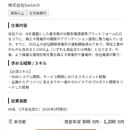
各事業におけるデジタルマーケティング領域の責任者として、
・事業責任者、外部代理店など、多種多様な関係者と円滑に連携し、目標
株式会社Sustech
事業にとってなにをすべきかから考え、推進していただくことを期待して
達成に向けて推進できる高いコミュニケーション能力と巻き込み力
います。
課長以上
在宅勤務可
・事業内容、体制、フェーズがそれぞれ異なるDeNAの様々な事業に柔軟
事業によって、運用体制(インハウス/代理店)が異なるので、最適な体制の
に対応できる適応力
構築からいずれのケースでも実行できるケイパビリティを持った方を募集
仕事内容
しています。
◆歓迎スキル
当社では、AIを基盤とした最先端の分散型電源運用プラットフォームELIC
・インターネットサービスを提供している企業で、デジタルマーケティン
をコアに、再エネ発電所の開発やアグリゲーション運用に取り組んでいま
▼所属組織に対する専門性向上及び組織強化活動
グの経験が豊富な方
す。すでに、50以上の自社開発発電所が運転開始済みであり、現在工事中
デジタルマーケティング領域に強みを持ったスペシャリストとして、組織
・デジタル系の広告代理店にて、広告運用経験が豊富な方
のものも含めると100以上（いずれも高圧または特高）となります。今
強化活動も行っていただきます。
・様々な業種の広告運用経験を持つ方
後、より複雑な運用形態を取る再エネ発電所や蓄電所、他社電源の取り扱
具体的には実行施策の振り返り及び示唆の共有、媒体の最新情報や最新事
・広告の効果計測やデータ分析に豊富な知識を持つ方(Adjust、Appsflyer
いが急拡大していく中で、そういった新たな電源運用が可能なシステム
例のキャッチアップと共有、メンバーの育成などを行っていただき、全社
等)
求める経験 / スキル
を、業界をリードする形でどんどん開発すべく、当社の競争優位の源泉で
横断マーケティング部の組織強化に貢献いただきます。
・組織またはチームメンバーのマネジメント/育成経験
あり、成長の根幹であるシステム開発をリードいただける責任者クラスの
【必須スキル】
・デジタル広告に限らない幅広いWEBマーケティングのご経験/知識があ
募集を行なっております。
・Webシステム開発、サービス開発におけるマネジメント経験
る方 (GoogleAnalytics、SEO、CRM等)
・企画からデリバリに至るまでの一連のゼロイチでのプロダクト開発をリ
本ポジションでは、エネルギー・AI・制御といった複数ドメインを横断
ードした経験
◆求める人物像
し、再エネ×AIという新しい市場を創るプロダクトの中核を担っていただ
・事業にコミットし、深いサービス理解・顧客理解をもとに事業を伸ばし
きます。
下記領域に関する知見や経験をお持ちの方を歓迎いたします。
ていきたい方
従業員数
単なる機能開発にとどまらず、制度や市場・技術を踏まえたプロダクト構
<技術系>
・最新の情報、トレンド、業界情報をキャッチアップする情報感度・知的
想、開発方針やロードマップ策定などの上流工程から、開発チームの組
-クラウド・AI・制御システム等のソフトウェア開発経験
好奇心がある方
68名
（(子会社含む）2026年3月現在）
成・マネジメント、実運用まで、経営陣と並走しながら高い視座でプロダ
-IoT機器やEMS機器の開発経験
・デジタルマーケティング領域の強みを伸長させながら、キャリアアップ
クト開発を推進いただきます。
<ドメイン系>
を行いたい方
800
1,200
東京都
想定年収
万円
~
万円
-再エネ、蓄電池、VPP等、国内外の電力業界に関する知見
・フットワーク軽く、自身で手を動かして業務を推進できる方
■業務内容
<マネジメント系>
・データや数字への関心を持ち、分析結果に基づいて施策を改善すること