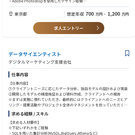
・Adobe Photoshopを使用したデザイン経験
■望ましい経験／能力
700
1,200
東京都
想定年収
万円
~
万円
・リード経験
・5人程度のマネジメントやディレクション経験
求人エントリー
・グラフィックやアニメーション設計経験
・グラフィックが高く評価されているゲームタイトルにおけるグラフィッ
ク自体の考案や設計経験
・Unityの実務経験
・After Effectsでの動画制作経験
データサイエンティスト
・プロトタイピング作成ツール(figma等)を使用した、アプリ、WEBの遷
移設計経験
デジタルマーケティング支援会社
仕事内容
【仕事内容】
①クライアントニーズに応じたデータ分析、独自モデルの設計および実装
②開発したモデルの精度検証および資料作成、クライアントへの報告
※まずは実務に慣れていただき、最終的にはクライアントへのニーズヒア
リング・提案活動やプロジェクト全体のマネジメントを担っていただく想
定です
求める経験 / スキル
＜業務詳細＞
【求める人材要件】
⑴クライアントニーズに応じたデータ分析、独自モデルの設計および実装
※下記いずれかをご経験
・データ整理
・SQLを用いた集計分析(MySQL,BigQuery,Athenaなど)