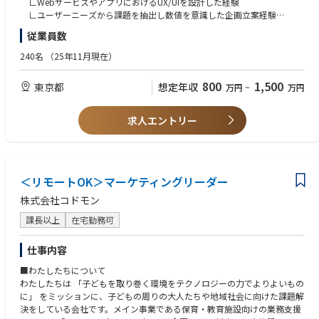
合わせに対し、AIオペレーターとして自律思考型で、人間らしい自然な会
∟WebサービスやアプリにおけるUX/UIを設計した経験
話で音声対話を行い、人間のオペレーターと共に企業の価値貢献を担うこ
∟ユーザーニーズから課題を抽出し数値を意識した企画立案経験
・ユーザーニーズの分析、市場調査、競合分析によるプロダクト改善提案
とを目指します。
∟開発チームやデザイナーと協力してプロダクト開発を行った経験
従業員数
・事業戦略に基づいたプロダクトイニシアチブの立案・実現
X-Ghost プレスリリース
・難易度の高いビジネス要件に対して実現可能な仕様の立案
https://www.gen-ax.co.jp/news/press/20251110-01/
【歓迎スキル・経験】
240名
（25年11月現在）
・エンジニア、デザイナー、ビジネス部門との連携によるプロダクト開発
・ビジネスモデルや事業戦略の策定・実行経験
推進
・プロダクトオーナーとしての実務経験
800
1,500
東京都
想定年収
万円
~
万円
・業務フローに対しプロダクト側からのアプローチで改善を加え、オペレ
【Mission・Value】
・体系的な知識に基づいてプロダクトをグロースさせた経験
ーショナルエクセレンスを実現
■Mission
・KPI策定や数値分析などを用いたPDCA運用経験
自律に自立を融合し、次の"流れ"を生成する
・定量・定性データを深く洞察し、示唆の抽出や仮説設定・検証と実行経
求人エントリー
サービスを横断したプロダクト開発にオーナーシップを持ち、ミッション
験
の達成にチャレンジしていただきます。
■Value
・エンジニアとしての開発業務経験
Authentic：本質の追求をあきらめない
・UI/UX設計をリードした経験
【ミッション】
Proactive：全員が前のめりに共創する
・介護業界または福祉関連サービスでの就業経験
プロダクトを通じて、介護業界の変革に挑戦することがミッションです。
＜リモートOK＞マーケティングリーダー
Asobi：余白に目を向けて遊び心を持ち続ける
ユーザーニーズを的確に捉え、技術と創造性を融合させた革新的なサービ
【求める人物像】
株式会社コドモン
スを生み出すことで、介護に関わる全ての人々の生活をより豊かにするこ
“Mission・Value”に込められた想い：砂金CEOインタビュー
・自律的に行動し、プロジェクトのリーダーシップを発揮ができる方
とを目指します。
https://note.com/gen_ax/n/n02385df11d33
・プロジェクト、プロダクトの成長のために業務領域を超えて考え抜くこ
課長以上
在宅勤務可
とができる方
【当社の紹介】
・プロダクト視点だけでなく、事業を成長させたいと本気で考えている方
仕事内容
社会をより良くする情報発信のパイオニアとして、クーリエは常に"ちょっ
・不確実性を受け入れ、自らの考え柔軟に思考を変化させられる方
と先の未来"を見据えて行動しています。的確な情報提供によって人々のよ
■わたしたちについて
・誰よりも深い共感と強い情熱を持ってアウトカムの創出にコミットでき
り良い選択肢を増やし、社会に前向きな影響を与えることが私たちの使命
わたしたちは 「子どもを取り巻く環境をテクノロジーの力でよりよいもの
る方
です。
に」 をミッションに、子どもの周りの大人たちや地域社会に向けた課題解
・サービス成功のため、あらゆる課題に主体的にチャレンジする意欲をお
強みは、社会問題を自分ごととして捉え、本質的な課題に真正面から向き
決をしている会社です。メイン事業である保育・教育施設向けの業務支援
持ちの方