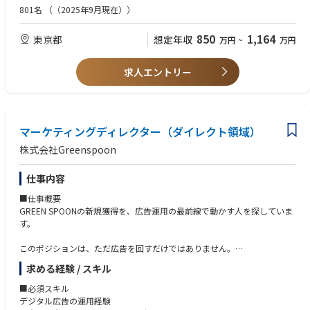
動画：Veo 3、Runway Gen-3/Gen-4、Kling、Pika等
ke/自作スクリプト等いずれか）を、検証フェーズではなく実運用まで持
801名
（（2025年9月現在））
コピー：GPT-5 系/Claude/Gemini等のLLMをプロンプトテンプレート+fe
っていった経験
w-shot+構造化出力（JSON Schema / Pydantic / Outlines 等）で制御
・画像生成–Quality Review – 検証、RLのループサイクル構築を行うため
850
1,164
東京都
想定年収
万円
~
万円
いずれも、シード固定、参照画像、スタイル統一、ガードレールにより、
の基礎リテラシー
SaaS プロダクトの世界観とブランドガイドラインに沿った“事故らないア
ウトプット”を再現性高く出せる状態にする。
【歓迎スキル】
求人エントリー
・Comfy UI/Stable Diffusion（SDXL、SD3、FLUX等）のローカル/GPU サ
3. CreativeOps（エージェンティック、ワークフロー）の推進
ーバー運用、ControlNet、LoRA、IP-Adapter 等を用いたカスタムパイプ
Marketing AI Architect と連携し、GA4/各広告プラットフォーム/Salesforce
ライン構築経験
/ Databricks 等の成果データを、ベースに「データ取得→仮説生成（LL
・動画生成 AI（Veo/Sora/Runway/Kling/Pika等）を活用した広告、SNS
M）→クリエイティブ自動生成（Figma 変数 + 生成 AI）→ 配信→効果計測
マーケティングディレクター（ダイレクト領域）
動画クリエイティブの制作、運用経験
→ 学習」のフィードバックループを設計、運用する。
・MCP（Model Context Protocol）サーバーの実装、運用経験、または C
株式会社Greenspoon
Slack/ Notion等の社内ツールへの通知・承認フローも自動化する。
ursor/ Claude Code/Codex/Hermes Agent等のエージェント型開発ツール
を日常的に使った制作経験
仕事内容
4. クリエイティブ品質の自動・人手ハイブリッド評価
・Headless CMS（Sanity/Contentful/Strapi等）やNext.js/Astro・AEM Edg
LLM-as-Judge（マルチモーダル）/VLM 評価器（ブランドカラー逸脱・禁
e Delivery Services等を用いた LP 自動生成、配信基盤の構築経験。
■仕事概要
則レイアウト・コピーのトーン＆マナー違反などをルーブリック判定）を
・LLM-as-Judge / VLM を用いたクリエイティブ評価器の設計、内製経験、
GREEN SPOONの新規獲得を、広告運用の最前線で動かす人を探していま
内製し、機械チェックでフィルタしたうえで、人手の最終レビュー工数を
または広告クリエイティブ A/B テストにおける統計的有意性を踏まえたデ
す。
最小化する評価パイプラインを構築する。
ータ分析経験
NG パターンは Figma Variables やプロンプトテンプレートに即時フィー
・GA4/Looker/Databricks/BigQuery等のデータ基盤と、広告プラットフォ
このポジションは、ただ広告を回すだけではありません。
ドバックし、ブランドの一貫性を担保する。
ーム API（Meta/Google/X/LinkedIn等）の連携経験
数字を見て、課題を見つけて、「次はこう打つ」を自分で企画する。
求める経験 / スキル
・タイポグラフィ、色彩、レイアウト原則、情報設計への深い理解と、そ
運用と改善を、いちばん近くで一気通貫に担っていただきます。
5. AI ネイティブな制作環境の整備
れをデザインシステム/ブランドガイドラインとして言語化、ルール化で
■必須スキル
Cursor / Claude Code / Codex CLI 等のエージェント型ツールを前提に、
きる能力
■主な業務
デジタル広告の運用経験
デザイナー・編集者・マーケターが「自然言語と Figma だけで生成 AI を
・「人間が最後に手を入れる前提」でのAI生成物の品質基準を定義し、評