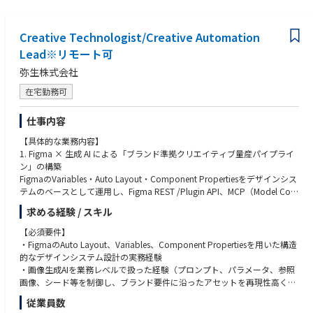
【歓迎】
・PMMまたはBtoBマーケティングの経験（市場定義、ポジショニング・
メッセージング設計、GTM戦略策定など）
Creative Technologist/Creative Automation
・toBビジネスの事業責任者または事業企画の経験
Lead※リモート可
・SQL、BIツール等を用いたデータ分析、KPIモデルの策定・運用経験
・医療・ヘルスケア領域またはSaaS事業での業務経験
弥生株式会社
・ソフトウェアエンジニアリング、プロダクトデザイン、マーケティング
いずれかの実務経験
在宅勤務可
仕事内容
【具体的な業務内容】
1. Figma × 生成 AI による「ブランド準拠クリエイティブ量産パイプライ
ン」の構築
FigmaのVariables・Auto Layout・Component Propertiesをデザインシス
テムのベースとして運用し、Figma REST /Plugin API、MCP（Model Cont
ext Protocol）サーバー、Headless CMS、Cloudflare Workers/AEM Edge
求める経験 / スキル
Delivery Services等を組み合わせ、テキスト、画像、コピーをAPI経由で流
し込んでバナー／LP／SNS クリエイティブを数百〜数千パターン自動生成
【必須要件】
する仕組みを設計・運用する。
・FigmaのAuto Layout、Variables、Component Propertiesを用いた構造
的なデザインシステム設計の実務経験
2. 画像・動画・コピー生成 AI のプロンプト/モデル運用と品質統制
・画像生成AIを業務レベルで扱った経験（プロンプト、パラメータ、参照
画像：gpt-image2 / DALL·E、Stable Diffusion（SDXL・SD3 系、ComfyUI
画像、シード等を制御し、ブランド要件に沿ったアセットを再現性高く出
による本番ノード運用、LoRA / ControlNet / IP-Adapter）、Midjourney、
力できること）
従業員数
Ideogram、FLUX 等
・生成AI / LLM を組み込んだ業務ワークフロー（n8n/Dify/LangGraph/Ma