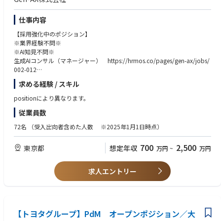
・PdMからPMMへ、経営に近いポジションへのキャリア拡張が明確に描け
■求める人物像
る
・医療と女性ヘルスケアにかかわる社会課題を、テク ノロジーの力で解決
仕事内容
したいという想いに共感していただける方
【採用強化中のポジション】
・市場・顧客の一次情報を自ら取りに行き、事実にもとづいて戦略を組み
※業界経験不問※
立てられる方
※AI知見不問※
・プロダクト・セールス・マーケ・CSの間に立ち、対等な議論で組織を巻
生成AIコンサル（マネージャー） https://hrmos.co/pages/gen-ax/jobs/
き込める方
002-012
生成AIコンサル（スタッフ） https://hrmos.co/pages/gen-ax/jobs/002-
求める経験 / スキル
011
positionにより異なります。
■募集背景
従業員数
現在コンサル組織5名
取引先の大手クライアント30社超え、外部委託サービスを利用しながら進
72名
（受入出向者含めた人数 ※2025年1月1日時点）
めているので、一緒にクライアントの課題解決をしていただける方を採用
しています。
700
2,500
東京都
想定年収
万円
~
万円
■コンサル組織の方々の入社理由
元外資大手戦略コンサル：ＡＩの専門性を身に着けたい、組織立ち上げを
求人エントリー
やりたい
元外資大手戦略コンサル：ワークライフ改善・社会的インパクトを残した
い、分かり易いコールセンターの自動化、コンサルは朝４～5時までずっ
と働く
元BIG4シニアマネージャー：AIをやりたい、デロイトで新しいテクノロジ
【トヨタグループ】PdM オープンポジション／大
ー領域メタバースもやっていた、