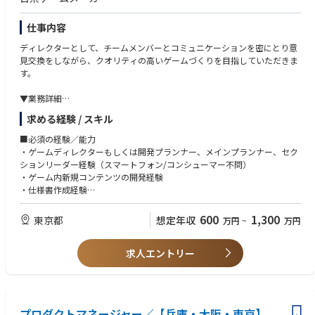
ができます。
・複数の協業タイトルを通じて、渉外力・調整力を磨くことができます。
・ヒト・モノ・カネのすべてに関わる事業運営・管理経験を得ることがで
仕事内容
きます。
ディレクターとして、チームメンバーとコミュニケーションを密にとり意
・同様の課題に向き合う複数のPMと、プロジェクトを越えて相談・連携
見交換をしながら、クオリティの高いゲームづくりを目指していただきま
し、相互に成長できる環境です。
す。
▼業務詳細
・事業戦略に基づいた組織体制の構築
求める経験 / スキル
・事業戦略を実現するための開発フロー改善
・プロデューサー、PM、各部門との連携、調整
■必須の経験／能力
・チーム内での課題洗い出し、シューティング
・ゲームディレクターもしくは開発プランナー、メインプランナー、セク
・その他チームマネジメントやゲームプランナーとしての業務
ションリーダー経験（スマートフォン/コンシューマー不問）
・ゲーム内新規コンテンツの開発経験
※お強みやご希望に応じて、将来的に他セクション・新規タイトル含めた
・仕様書作成経験
他プロジェクトへの異動や、マネジメントへのミッション変更なども可能
・RPGジャンルのゲーム開発や運用経験
です。
・Unity、Git、Confluence使用経験
600
1,300
東京都
想定年収
万円
~
万円
■望ましい経験／能力
求人エントリー
・ヒットタイトルでのゲームディレクターや開発プランナー経験（スマー
トフォン/コンシューマー不問）
・マネジメント/ディレクション経験（10名以上）
・開発プランナーとして初期開発からリリースまで完遂した経験
・3Dゲームタイトルの開発経験
プロダクトマネージャー／【兵庫・大阪・東京】