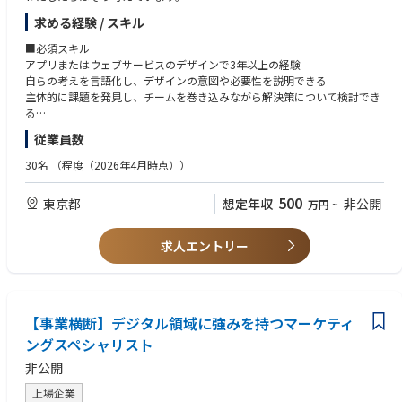
て、BtoB SaaS（会計／業務ソフト領域）の高品質クリエイティブをデー
だから、画面の中の一つひとつも、ただ「使えればいい」では終わらせた
求める経験 / スキル
タドリブンに大規模生成する仕組みを0→1で設計できるポジション
くない。
・生成AIが依然抱える「ブランドセーフティの欠如」「レイアウトの破
商品との出会いに、心が動く。迷わず、心地よく、選べる。気づけば、続
■必須スキル
綻」「コピーの空虚さ」「動画の事故」を、デザイン知見、エンジニアリ
けたくなっている。
アプリまたはウェブサービスのデザインで3年以上の経験
ング、評価設計の三方から解決する役割
その積み重ねが、GREEN SPOONという存在をつくっていく。
自らの考えを言語化し、デザインの意図や必要性を説明できる
・国内BtoB SaaSで本格的にCreativeOps ×生成AIを運用しているチーム
主体的に課題を発見し、チームを巻き込みながら解決策について検討でき
は多くなく、デザイナー×エンジニア×AIの越境キャリアを業界先行例と
このポジションでお願いしたいのは、UIを整えることではありません。
る
して築ける
マイページやアプリを通して、お客さまの「選ぶ時間」そのものをデザイ
・自社プロダクト（会計、業務ソフト）とSMB 顧客という、長期で向き合
従業員数
ンすることに責任とやりがいを持てる方を募集します。
■歓迎スキル
う価値のあるドメインで、生成 AI を“バズワード”でなく“事業の生産性”に
ユーザー視点とビジネス視点を考慮しながら、より良いアウトプットの追
30名
（程度（2026年4月時点））
落とし込める
■このポジションの魅力
求経験
「1→10」の、ど真ん中で。
デザインガイドラインなど運用システムの構築経験
500
東京都
【使用技術・開発環境】
想定年収
非公開
万円
~
つくったものが、そのまま「続けたくなる理由」になる。あなたのデザイ
ユーザーインタビュー、ユーザーテスト、データ分析の実務経験
・Design Tools: Figma (Auto Layout, Advanced Variables, Figma API, MC
ンが継続率やLTVに直結する、事業のいちばん熱いところで手を動かせま
P Integration)
す。
■求める人物像
求人エントリー
・Generative AI & LLM: Gemini, OpenAI GPT/Claude, Stable Diffusion, Mi
GREEN SPOONのビジョン「自分を好きでいつづけられる人生を」に共感
djourney, Grok (X API)
UIだけじゃなく、体験ぜんぶを。
いただける方
・Cloud : AWS/GCP
マイページも、アプリも、届く箱の中の同梱物も、ふと届くメールも。オ
顧客志向があり、人を喜ばせることが好きな方
ンラインとオフラインをまたいで、ひとつづきの顧客体験をデザインでき
お客さまの体験をより良くしていくことを楽しみ、主体性を持って仕事に
ます。
【事業横断】デジタル領域に強みを持つマーケティ
取り組める
担当領域にこだわらず、事業を発展させるために必要な行動がとれる方
ングスペシャリスト
土台から、いっしょに。
風通しの良い社風のある会社で仕事がしたい方
非公開
コンポーネント設計も、ガイドラインづくりも。できあがった仕組みを使
うのではなく、その基盤からつくれます。
上場企業