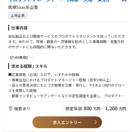
・アクションゲームの開発経験
・Steamゲームへの豊富な知見
医療Saas系企業
・エンジニアやデザイナーからプランナーに転向された方
上場企業
仕事内容
自社製品および関連サービスのプロダクトマネジメントを担っていただき
ます。あわせて、市場・顧客の一次情報を起点とした事業戦略・営業方針
のサポートにも段階的に関与いただきます。
【PdM業務】
〇顧客・現場の声や問合せ分析にもとづく課題発見と企画立案
求める経験 / スキル
〇新機能・改善の要件定義、開発チームと連携したリリースまでの推進
〇プロダクトの中長期的なロードマップ策定への関与
■応募資格（必須）※以下、いずれかの経験
〇将来的に担っていただきたい業務（PMM領域）
・事業会社におけるプロダクトマネージャー経験（目安3年以上）
〇市場調査と顧客理解（ターゲット市場のニーズ分析、求められる価値の
・自らの意思決定にもとづき施策を立案・実行し、P/LおよびKPIのグロー
特定）
スを実現した経験
〇ポジショニングとメッセージング（競合との差別化、訴求・メッセージ
・顧客インタビューやアンケートなどの定性調査を主導し、プロダクトや
設計）
事業の意思決定につなげた経験
〇営業方針の策定サポート（セールス・マーケ・CSが効果的に販売・サポ
・エンジニア・デザイナー・セールス・CSなど複数のステークホルダーと
800
1,200
複数あり
想定年収
万円
~
万円
ートできる体制構築）
協働したプロジェクト推進経験
〇製品改善へのフィードバック（顧客・現場の一次情報を開発へ提供）
・AIツールを業務・分析に活用した経験、または生成AIを活用した業務基
〇マーケティング施策のデータ取得・振り返り
求人エントリー
盤の構築経験