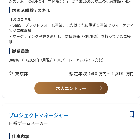
合う社員一人ひとりの姿勢。単なる情報提供にとどまらず、創造性とテク
システム 「CoDMON（コドモン）」 は全国25,000以上の保育施設・415
・部署の垣根を超えてコミュニケーションをとり、業務を推進できる方
ノロジーを駆使して産業の再定義に挑戦し続けています。
万人以上の保護者様に日々ご利用いただくまでに成長し、今後はtoB事業
求める経験 / スキル
事業を継続的に成長させ続けるには、プロダクトの品質を常に進化させて
を基盤に、toC（保護者向け）、toG（行政向け）へと領域を拡大しなが
いく必要があります。その進化に欠かせない重要なポジションこそが、プ
ら「子どもの育ちや学びを社会全体で支えられる世の中へ」というビジョ
【必須スキル】
ロダクトマネージャーだと私たちは考えています。
ン実現に向けて取り組んでいます。
・SaaS、プラットフォーム事業、またはそれに準ずる事業でのマーケティ
ユーザーやサービスドメインに興味関心を持ち、深い共感と圧倒的な解像
ング実務経験
度を持ってプロダクトとしてユーザーへの提供価値を最大化していくこ
■具体的な業務内容
・マーケティング予算を運用し、数値責任（KPI/ROI）を持っていたご経
と。「自分の仕事が社会を変える」という信念のもと、常に変化し続ける
ご入社後は部長直下でキャッチアップいただきながら、3か月後には一定
験
クーリエで、未来にあるべきものを誰よりも先に実現する。そんなエキサ
の領域での戦略設計～推進を担っていただくことを想定しています。
・データと定性インサイトを組み合わせて課題を特定し、マーケKPIを継
従業員数
イティングな挑戦に、あなたも参加してみませんか？
続的にグロースさせた実務経験
【具体的な業務】
・事業課題を起点にマーケ戦略を設計し、ステークホルダーへ説明・合意
308名
（（2024年7月現在）※パート・アルバイト含む）
【クーリエCPO（元LINE執行役員）から見たクーリエの面白さ】
・戦略・投資設計
形成を推進したご経験
https://www.courier.jpn.com/ism/organization/cpo/
事業KPIに基づいたマーケティング戦略の立案、予算配分の最適化。
・マネジメント経験
580
1,301
東京都
想定年収
万円
~
万円
・統合マーケティングの推進
デジタル・オフライン・CRMを横断し、顧客体験を分断させないシナリ
【歓迎スキル】
オ設計。
・複雑なステークホルダー間（営業・CS等）での調整・合意形成のご経験
求人エントリー
・意思決定の支援
・マーケ実務においてAIツールを活用し、業務パフォーマンスの向上また
メンバーのアウトプットへのフィードバックや、施策の優先順位付け。
は組織への展開を推進したご経験
・他部門連携
・新規チャネルや施策をゼロから立ち上げ、検証〜スケールまで一気通貫
セールスやCS、行政連携チームと合意形成を行い、全社最適の施策を推
で担ったご経験
進。
プロジェクトマネージャー
・BtoCマーケティング（SNS、動画、アプリマーケ等）のご経験
（変更の範囲）会社の定める全ての業務（職種変更・配置転換あり）
・広告代理店ご出身の場合：クライアントの事業KPIに責任を持ち、上流
日系ゲームメーカー
の戦略設計から実行・効果検証まで担ったご経験
■面白さ・やりがい（私たちが提供できること）
仕事内容
・意思決定経験
【求める人物像】