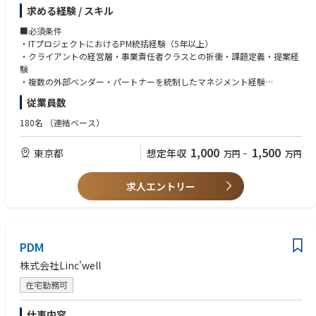
らプロジェクトをリードしていただきます。大規模・複雑な案件に正面か
「映像×AI」を軸に、ユーザー価値の最大化とプロダクトの競争力強化を
求める経験 / スキル
ら向き合い、確実に成果を出してきた経験を持つ方が活躍できる環境で
実現していただけるやりがいのあるポジションです。
す。将来的には組織・事業づくりへの関与や、役員・パートナーへのキャ
■必須条件
リアパスも開かれています。
・ITプロジェクトにおけるPM統括経験（5年以上）
■AIソリューションプラットフォーム
・クライアントの経営層・事業責任者クラスとの折衝・課題定義・提案経
AIソリューションプラットフォームでは、映像データを活用し、顧客と開
■期待する役割
験
発者が１）「データ利用を簡単に」２）AI生成・再学習を簡単に（３）ビ
・プロジェクト設計・戦略立案
・複数の外部ベンダー・パートナーを統制したマネジメント経験
ジネスを簡単に ~」AIビジネスを量産できるプラットフォームを構築して
クライアントの経営目標や事業構造を理解し、プロジェクトの全体設計・
います。「映像から未来をつくる」の企業ミッションを具現化する新しい
従業員数
実行計画を立案。
■歓迎条件
取り組みとして、AIによる現場課題解決を実現するプラットフォーマーへ
要件を整理しながら、最短で成果に結びつくアプローチを描きます。
・ERP・SaaS・CRM基盤（Salesforce、SAP 等）の大規模導入・移行プロ
の変革を牽引し、介護や建設など様々な業界に新たな価値を届けることを
180名
（連結ベース）
・EC構築・リプレイス案件の要件定義
ジェクト経験
目指しています。
BtoC／BtoBなどのEC構築・システムリプレイスにおいて、課題を分解
・システム構成図やAPI連携仕様を読み解ける技術リテラシー
プロダクトオーナーシップを発揮し、AI技術の社会実装を通じて、社会に
1,000
1,500
東京都
想定年収
万円
~
万円
し、要件を整理。
・PMBOKやアジャイル等のプロジェクトマネジメント手法の実践経験
大きなインパクトを与えるやりがいを実感できます。
Shopifyを中心に最適なソリューションを設計します。
・PMO経験・複数プロジェクトの横断管理経験
・進行管理・チームマネジメント
・組織マネジメント・メンバー育成・体制構築の経験
＜業務の魅力＞
求人エントリー
エンジニアやデザイナー、外部パートナーと連携し、進行・スケジュー
・DX推進・IT戦略策定など、経営に近い上流コンサルティング経験
様々な部署や社外のお客様とコミュニケーションを取りながら、起案〜商
ル・品質を管理。
品化までを一貫して担当していただくことになるため、チームとして働く
複数案件を並行しながらも、確実に成果を出せる推進力を発揮していただ
■求める人物像
ことのやりがいを強く感じられます。また、所属部門ではセーフィーのサ
きます。
・クライアントの「要望」ではなく「経営目的」を起点に動ける方
ービスに不可欠なカメラやネットワーク製品などデバイス商品企画を推進
・クライアント折衝・アカウントマネジメント
PDM
・ベンチャーフェーズにおいて、仕組みづくりや組織づくりにも主体的に
する部門となり、さまざまなお客様や製品に関われる魅力があります。
経営層〜現場担当者まで、階層を超えた関係構築を行い、課題抽出から改
関われる方
デバイス製品はメーカーやODMベンダーと協業し企画開発を進めます。単
株式会社Linc'well
善提案までを一貫して担当。「顧客のビジネスを理解し、共にグロースを
・ビジネス・技術・組織の3軸を横断し、本質的な課題設計ができる方
なる上流の商品企画に留まらず、具体的な開発業務にも携わることができ
描ける関係性」を築いていきます。
・“クライアントと一緒に事業をつくる”という姿勢を大切にできる方
在宅勤務可
ることもできることも魅力のひとつです。
・ドキュメンテーション・運用設計
要件定義書や仕様書、運用ドキュメントなどを整理・作成。
■新規事業企画
仕事内容