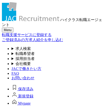
ハイクラス転職
エージェ
ント
Menu
転職支援サービスに登録する
ご登録済みの方
求人紹介を申し込む
求人検索
転職希望者
採用担当者
会社概要
JACで働きたい方
FAQ
お問い合わせ
保存済み
新規登録
Mypage