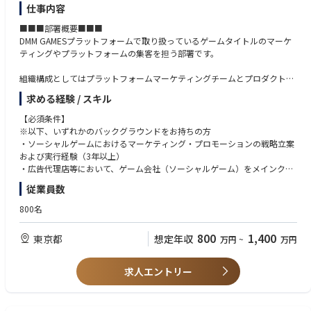
仕事内容
・自社サービスで直接ユーザーにインパクトを与えることができます。
・裁量が大きく開発技術や使用ツールの提案も可能です。
■■■部署概要■■■
・業界だけでなく、社会的な意義の高いプロダクトを自ら創る機会があり
DMM GAMESプラットフォームで取り扱っているゲームタイトルのマーケ
ます。
ティングやプラットフォームの集客を担う部署です。
・第2創業期のようなフェーズなので、裁量を持った仕事ができます。
組織構成としてはプラットフォームマーケティングチームとプロダクトマ
■当社について：
ーケティングチームに分かれており、DMM GAMESの集客導線の戦略企画
「建設業界をアップデートする。」をビジョンに、建設中小企業の経営課
求める経験 / スキル
に加え、プラットフォーム内及び、AppStore、Google Playといったプラ
題の解決と生産性の向上を目的としたさまざまなサービスを展開していま
ットフォーム外の自社パブリッシングタイトルのマーケティング戦略に関
【必須条件】
す。
して幅広いマーケティング活動を担っています。
※以下、いずれかのバックグラウンドをお持ちの方
建設マッチングメディア「CAREECON」と、統合型ビジネスツール「CAR
・ソーシャルゲームにおけるマーケティング・プロモーションの戦略立案
EECON Plus」からなる「CAREECON Platform」で産業構造の変革に取り
扱うタイトル数として、新規ゲームタイトルを年間60〜80タイトルリリー
および実行経験（3年以上）
組んでおり、当社のプロダクトは経済産業省の認定のIT支援ツールとして
スをしている環境下で、一般のパブリッシャーでは経験できない、巨大プ
・広告代理店等において、ゲーム会社（ソーシャルゲーム）をメインクラ
認定されています。
ラットフォームを活用した市場展開を行います。
イアントとしたマーケティング戦略の提案・アカウントマネジメント経験
従業員数
（3年以上）
当社でのこの仕事における強みとして、一般的なパブリッシャーでは年に
800名
数本〜多くても十数本程度のタイトルをリリースしている中、弊社はプラ
【歓迎条件】
ットフォーマー兼パブリッシャーでもあるため年間何十本ものタイトルを
・SNS、Webメディア、インフルエンサー等を複合的に活用したデジタル
800
1,400
東京都
想定年収
万円
~
万円
リリースしていますので、プロモーションプランナーとして打席に立てる
マーケティングの全体設計・運用経験
数が断然多く、つまりそれは短期間での経験値の量＝プランナーとしての
・市場やユーザー特性（海外市場、または国内の多様なユーザーセグメン
成長及び、成功体験を得られる機会が多いということになります。
ト・ファンコミュニティ）を踏まえたマーケティング施策の設計経験
求人エントリー
・データ（KPI・主要メトリクス）分析に基づく、広告クリエイティブの
■■■業務内容■■■
改善ディレクション経験
■DMM GAMESが展開するPC・アプリゲームのマーケティング業務全般を
・データアナリティクスチームや開発・運営プロダクト側と連携し、ゲー