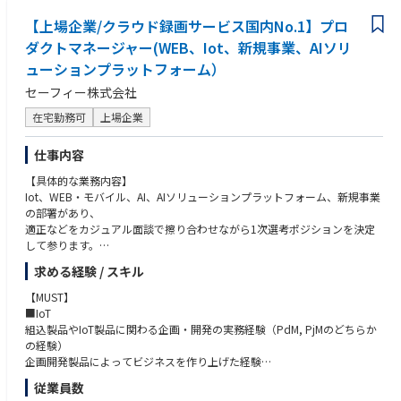
お任せします。
ムのLTV（顧客生涯価値）最大化にコミットした経験
<具体例>
【上場企業/クラウド録画サービス国内No.1】プロ
・ソーシャルゲーム、またはゲームプラットフォームビジネスへの深い理
・担当タイトルのプロモーションプランの立案、実行
解
ダクトマネージャー(WEB、Iot、新規事業、AIソリ
（WEB、SNS、マスメディア、オフラインイベント等、幅広い手法を使用
・5名以上のメンバーマネジメント経験（目標設定、評価、育成、組織マ
ューションプラットフォーム）
できます）
ネジメントの一連の実務経験）
・担当タイトルのブランディング戦略の立案、実行
セーフィー株式会社
・市場や競合企業の調査や分析、実施施策の効果測定や分析
在宅勤務可
上場企業
・プロモーションプラン実行のためのパートナー選定・運用
・WEBメディア、ソーシャルメディア、オフラインメディアを使ったプロ
モーションプランの立案・企画推進
仕事内容
・エンタメ（主にゲーム）市場調査・分析、競合企業やサービスの調査・
【具体的な業務内容】
分析
Iot、WEB・モバイル、AI、AIソリューションプラットフォーム、新規事業
・担当タイトル、またはDMM GAMESのブランディング戦略の企画・立
の部署があり、
案、実行
適正などをカジュアル面談で擦り合わせながら1次選考ポジションを決定
して参ります。
■■■プロダクトマーケティングミッション■■■
DMMGAMESパブリッシングタイトルのプロモーション活動を担う。
求める経験 / スキル
■IoTデバイス
● タイトルの集客戦略立案、及び集客プロモーションを行う
IoTプロダクトマネージャーの部署は、IoTデバイスプロダクトの企画開発
● タイトルイベントに対するプロモーションを行い、売上の最大化を行う
【MUST】
を推進しており、現在、10名ほどのプロダクトマネージャーが在籍してい
■IoT
ます。
組込製品やIoT製品に関わる企画・開発の実務経験（PdM, PjMのどちらか
常時、プロダクトの新規企画／開発〜お客様のフィードバックを受けての
の経験）
改善活動など、いくつかのプロジェクトを、同時多発的に展開しており、
企画開発製品によってビジネスを作り上げた経験
一人ひとりが、お客様の課題／ニーズの深堀などの上流工程〜製品開発・
ハードウェア開発ベンダーの選定、開発内容の折衝、開発マネジメント
従業員数
機能改善といった、企画開発を推進するための幅広い役割を担っていま
社内外のステークホルダーとの調整・交渉を通して商品企画を推進した経