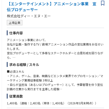
④独立・起業支援
更なるプロダクト成長のためのKGI/KPI再定義
【エンターテインメント】アニメーション事業 宣
経験
方
経営層と近い距離でビジネスを学べるため、将来的に独立を視野に入れて
映像DXのリーディングカンパニーという強力なアセットを背景に、大きな
伝プロデューサー
いる方も歓迎します。卒業後のパートナーシップ構築も含め、個人の挑戦
2.プロダクト戦略の立案／実行
裁量とスピード感を持って、新たなセキュリティ事業の創出に挑めます。
を尊重する文化です。
株式会社ディー・エヌ・エー
プロダクトロードマップの策定／推進
プロダクトバックログの管理（アイテムの追加／優先度の決定など）
上場企業
3.ユーザーリサーチ
仕事内容
医療従事者や患者、その他各プロダクトにおけるユーザーを対象とした定
量／定性調査の設計
アニメーション事業において、
調査結果の分析／改善施策の創出
当社が企画・製作するTV / 劇場アニメーション作品の宣伝業務をお任せい
たします。
4.その他
宣伝プロデューサーとして多様なステークホルダーと合意形成を図りなが
事業リード（ＰＬ責任者）や社内エンジニア等との共創
ら、
クリニック／その他外部ステーホルダーとの共創／折衝
宣伝プランの策定から実行までを一気通貫で推進いただくポジションで
プロジェクトマネジメント
求める経験 / スキル
す。
■必須スキル
▼職務内容詳細
・アニメ、ゲーム、音楽、映画などエンタメ業界でのプロモーション／マ
・アニメ作品の宣伝・販促計画の策定（コンセプト設計、ターゲット選
ーケティング業務従事経験 3年以上
定、ロードマップ構築）
・自らが主担当（あるいはプロデューサー）として、予算管理を伴う宣伝
・計画に則った各種施策の企画・推進
計画の立案から実行までを主導した経験
・宣伝・販促素材の制作・監修、クリエイティブディレクション
・製作委員会や版権元など、複雑なステークホルダーとの折衝・調整業務
従業員数
・オウンドメディア／SNSの設計・運用（代理店やチームメンバーのディ
の実務経験
レクション含む）
1,400名
（連結：2,483名（単体：1,400名）（2026年3月末時点））
・主催／出展イベントの企画・運営
■歓迎スキル