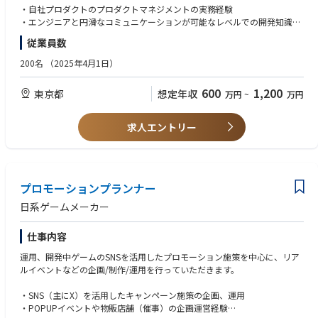
ーケティング機能」
私たちは2021年6月に設立し、AIによる分散型電源の運用プラットフォー
・自社プロダクトのプロダクトマネジメントの実務経験
建設業の採用課題を解決する採用管理ツール「採用管理機能」
ム「ELIC」と、ファイナンスの力を組み合わせることにより、ニーズに即
・エンジニアと円滑なコミュニケーションが可能なレベルでの開発知識
クラウド型の建設業社間マッチングツール「マッチング機能」
したNon-FIT電源の開発と再生可能エネルギーの供給を実現しています。
・プロダクトのビジョン、ロードマップを策定し、それをチームで実行で
従業員数
データを一元管理し経営改善に寄与する「経営管理機能」
▼事業概要
きる力
建設/建築業界特化型の転職・求人サイト「キャリコンジョブ」
1. 脱炭素戦略事業：GHG排出量算定業務の効率化及び脱炭素戦略に関する
・多様な意見に耳を傾けながらも、顧客最優先で課題に取り組める姿勢
200名
（2025年4月1日）
しかし、現状のラインナップだけでは顧客の全ニーズを満たすには至って
コンサルティング
・プロダクトの一部だけでなく、プロダクト全体の戦略構築に関わった経
いません。今後は既存プロダクトへの機能追加や新たなプロダクトの開
2. AIエネルギーマネジメント：「ELIC」シリーズ等の開発・提供・電力ア
験
600
1,200
東京都
想定年収
万円
~
万円
発、各プロダクトの一元化を進めるとともに、商社や建材メーカーなどの
グリゲーション
関連ユーザーも増やすことでネットワーク効果を高め、業界構造の変革に
3. 再エネ開発事業：非FIT電源・蓄電池の開発、オンサイト/オフサイトPP
【歓迎要件】
取り組んでいきます。
A
・事業開発～サービス企画経験
求人エントリー
4. 再エネファンドの運営
・開発経験、もしくは開発チームのマネジメント経験
本ポジションでは、この構想を実現するCPO直下のプロダクトマネージャ
5. カーボン・クレジットの提供
・マッチング/ポータルサービスの開発、運営に携わっていた方
ーとして、あらゆる手段と深い洞察をもってプロダクト開発を推進してい
・何かしらのプロダクトにおいて、0→1→PMFまで一貫してやりとげた経
ただきます。
▼時価評価1200億円超、堅調な資金調達
験（またはそれに準ずる経験）
一つのプロダクトにとどまらず、一元的に業界課題を解決する、スケール
プロモーションプランナー
個人投資家、事業会社、金融機関など多様な出資元からの資金調達を継続
・何かしらのカタチで建設（リフォーム）業界に携わっていた方
の大きいプロダクト開発にかかわることが可能です。
しており、創業4年で累計約50億円のエクイティ資金を確保しています。
日系ゲームメーカー
併せて、同規模以上の再エネ開発用プロジェクトファイナンスを実行した
【求める人物像】
【具体的な業務内容】
他、別途1,500億円規模の再エネ投資開発ファンドを組成し運営していま
・プロダクト価値とサービス価値の違いを理解し、両観点で提供価値を検
仕事内容
・プロダクトの「あるべき姿」の定義づけおよび推進
す。
討していける方
・機能開発、機能改善やサービスの計画立案、要件定義、仕様策定
これらの取り組みを通じて、時価総額は1,200億円と突破し、再エネ業界
・他業界の文化背景や構造についての調査に前向きであり、そこから得た
運用、開発中ゲームのSNSを活用したプロモーション施策を中心に、リア
・進行管理やスコープ定義、品質管理などのプロジェクトマネジメント業
屈指の日本初ユニコーン企業として注目を集めています。
課題を企画に落とし込む意欲のある方
ルイベントなどの企画/制作/運用を行っていただきます。
務
今後も積極的な資金調達と事業拡大を進め、NASDAQ上場を視野に入れた
・サービスを通じて社会的課題を解決するような仕事がしたい方
・ユーザーインタビューやデータ分析などのリサーチ業務
グローバル展開を進めていく予定です。
・SNS（主にX）を活用したキャンペーン施策の企画、運用
・プロダクト戦略の策定
・POPUPイベントや物販店舗（催事）の企画運営経験
・社内外のステークホルダーとの調整業務
▼事業の状況