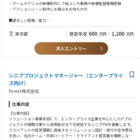
・ゲームやアニメの映像制作にて絵コンテ業務や映像監督業務経験
・市場調査や顧客ヒアリングを通じてニーズを特定し、サービス要件およ
※ご応募時にはポートフォリオのご提出をお願いしております。
映像視聴ツール『Safie Viewer』： PCブラウザやスマホアプリ等、ユーザ
・アクションシーン制作にお強みをお持ちの方
び技術要件として具体化した上で製品・機能の企画立案から開発フェーズ
ーが映像および映像に紐づくメタデータを確認するためのインターフェー
までを主導した経験
ス。 膨大な映像データへの高速アクセス、直感的な操作性、多様なユース
■望ましい経験／能力
ケース（現在映像からの状況把握、過去の出来事の検索、AIによる即時検
・3Dもしくは2Dの制作技術（Maya、イラレ、フォトショなど各種デザイ
■新規事業企画
知通知）への対応など、ユーザーの業務フローに浸透する機能を提供。
ナーツールの実務使用経験）
プロダクトマネジメントを通して事業をスケールさせたご実績
600
1,200
東京都
想定年収
万円
~
万円
ID・権限管理基盤『Safie Manager』： ユーザーIDと、30万台超のカメラ
・ストーリー自体のディレクションやプロットのディレクション業務経験
新規事業の立ち上げ、または既存事業の再構築・グロースに企画から実行
デバイスを紐づける多台数管理用の権限管理システム。「Aさんは全店舗
まで一貫して携わり、成功に導いた実績（例：事業戦略策定、ビジネスモ
見られる」「Bさんは東京支店だけ」といった、企業ごとの複雑な組織階
求人エントリー
■求める人物像
デル設計、市場投入、事業収益化）
層や権限ロール（RBAC）への要求に柔軟に対応可能。
・世界を震撼させるサービスを作るということに本気で取り組んでくれる
事業責任者またはそれに準ずるポジションでの経験（部門長、事業部長、
方
あるいはスタートアップの役員クラスなど、PL/BSへの責任を負う立場で
■AIプロダクト
・ゲーム全般が好きでやりこんでいる方
のご経験）
単に映像を「見る・記録する」だけではなく、AI技術を用いて映像を「デ
・ベンチャーマインドを持ちながら自走できる方
シニアプロジェクトマネージャー（エンタープライ
ータ」として活用し、人の判断や作業の自動化・効率化はもちろん、人の
・常により良いモノづくりを追求できる方
目では捉えきれない事象の検知や未来予測など、従来の限界を超えた新た
ズ向け）
・チームワークを重んじる方
な価値を創出します。最新の技術シーズと顧客ニーズを結びつけ、業界の
・ゲームシステムを理解して制作できる方
forest株式会社
新たなスタンダードとなるソリューションを構築し、社会実装を加速させ
・新しいツールの習得や新表現への自発的な研究開発に熱心な方
ることがミッションです。
とはいえ、AIはあくまで課題解決の「手段」であり、目的ではありませ
仕事内容
ん。
【仕事内容】
技術的な実装や実現可能性の検証は、社内の優秀なエンジニアと伴走しな
ソリューション事業本部にて、エンタープライズ企業を中心としたITプロ
がら進めていきます。
ジェクトの戦略立案から成果創出までを統括するシニアPMを募集します。
そのため、現時点でのAIに関する高度な専門知識よりも、技術シーズをど
クライアントの経営課題に直結するソリューション設計・実行の全体責任
のようにビジネスや顧客価値へ転換するかという「企画力」や、正解のな
を担い、社内チーム・外部パートナー・クライアント経営層を横断しなが
い中でプロジェクトを前に進める「推進力」を重視しています。