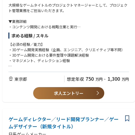
単なる「運用」ではなく、事業にインパクトを与えるための「投資」と
・戦略と実行の間を埋めることに面白さを感じ、多角的な視点で実行推進
大規模なゲームタイトルのプロジェクトマネージャーとして、プロジェク
してのマーケティングを、裁量を持って実行できます。
できる方
ト管理業務をご担当いただきます。
・「toB × toC × toG」が交差する稀有なフィールド
・社会的意義への共感と、数値に対するシビアな感覚の両方をお持ちの方
バーティカルSaaSとしての深掘りと、406万人の保護者（toC）へのア
・変化を楽しみながら業務に向き合える方
▼業務詳細
プローチ、さらには行政（toG）との連携。
・相手へのリスペクトを持ちながら建設的にコミュニケーションをとれる
・コンテンツ開発における戦略立案と実行
これらが複雑に絡み合う難易度の高い戦略立案に挑戦できます。
方
・プロジェクトの予算策定、予実管理業務
・社会貢献性×経済価値の両輪
求める経験 / スキル
・経営層に向けた各種レポートの作成と報告
営業とマーケティングはとても近い組織となるため、実際の施設の声を
・スケジュール管理や人員調整等、プロジェクトの進行に関わる各種業務
【必須の経験／能力】
聴き、手触り感を持ちながら推進できます。
・海外を含めた外部の協力会社との渉外、調整業務
・3Dゲーム開発実務経験（企画、エンジニア、クリエイティブ等不問）
・社内の他部署との連携、調整業務
・3Dゲーム開発における要件整理や課題解決経験
・プロモーションの企画、提案
・マネジメント、ディレクション経験
少しでもご興味をお持ちいただけましたら、まずはカジュアルにお話しま
せんか？
※ご経験やお強みにあわせて、開発PM/運用PM/クリエイティブPMなどの
【望ましい経験／能力】
ご応募お待ちしております！
領域に特化したPMをご担当いただく可能性がございます。
・新規開発初期段階(α以降)からPMとして参画し、リリースまで完遂され
750
1,300
東京都
想定年収
万円
~
万円
※これまでプロジェクトマネージャーとしての実務経験をお持ちでない方
た経験
でも、ゲーム開発経験およびマネジメント経験をお持ちであればご応募可
・3DCGを扱うプロジェクトでのPM経験
能です。
求人エントリー
・複数案件を並行したマネジメントやディレクション経験
※ご希望に応じて、将来的に他セクション・新規タイトル含めた他プロジ
・チームビルディング経験
ェクトへの異動や、マネジメントへのミッション変更なども可能です。
▼仕事の魅力
ゲームディレクター／リード開発プランナー／ゲー
・コアメンバーの一員として、事業の推進および拡大に主体的に関与でき
る環境です。
ムデザイナー（新規タイトル）
・メンバーとの信頼関係を構築し、チームづくりに携わる経験を積むこと
日系ゲームメーカー