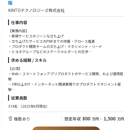
阪
元大手外資総合系コンサルファーム若手：コンサルのPOCどまりが多く、
KINTOテクノロジーズ株式会社
最後までプロダクトを提供していきたい
インタビュー記事：https://note.com/gen_ax/n/nd30155c9a953
仕事内容
【ABOUT US】https://www.gen-ax.co.jp/aboutus/
【業務内容】
自立に自律を融合し、次の“流れ”を生成する ー
・新規サービスのリーンな立ち上げ
・立ち上げたサービスのPMFまでの改善・グロース推進
Gen-AX（ジェナックス）は、コンタクトセンターの複雑な実務と課題を深
・プロダクト開発チームの立ち上げ・マネジメント・リード
く理解し、自律型AIオペレーターを起点に顧客の課題を解決する変革者集
・トヨタグループなどのステークホルダーとの交渉
団です。
単なるSaaS提供ベンダーとしてではなく各領域において、実装で価値を出
求める経験 / スキル
【ポジションの魅力】
し切るプロフェッショナルが、AI時代に適合したBPR戦略やロードマップ
・次々とリリースされるKINTOブランドのビジネスを支えるグループを横
の策定、データモデルの設計までを一気通貫で支援します。
【必須】
断して利用されるWebプロダクトの開発に関わることができます。
さらにソフトバンクのグループの事業フィールドと技術アセットも活用
・Web・スマートフォンアプリプロダクトのサービス開発、および運用経
・ビジネスニーズを捉え、自らプロダクトの未来を見据え、企画・設計・
し、理論ではなく「現場で価値を生み出すAI」を広く社会へ展開すること
験
開発ができます。
で、すべてのカスタマーサービスのあり方を”革新”します。
・3年以上のIT・インターネット関連業務でのプロダクトマネジメント経
・KINTOブランドのビジネス以外にもトヨタグループのWebプロダクトの
験
開発に関わることができます。
■Gen-AX株式会社 カンパニーデック
・5年以上のプロダクト開発組織での業務経験（職種はプロダクトマネー
従業員数
・短期的なビジネスの状況にとらわれず、プロダクトを継続的に開発・改
https://speakerdeck.com/genax/gen-ax-gen-axzhu-shi-hui-she-kanpanid
ジャーでなくとも可）
善していくことができます。
etuku
・プロダクトの優先度や要件についてチームをリードし意思決定をした経
374名
（2025年6月現在）
■自律思考型AIで業務改革を支援する「Gen-AX」とは。砂金CEOインタビ
験
【環境】
ュー
・プロダクトやチームの課題を発見し、担当領域を超えてエンジニアやデ
800
1,500
複数あり
想定年収
万円
~
万円
PC：WindowsとMacより自由に選択可
https://www.softbank.jp/sbnews/entry/20250122_01
ザイナーと協業しながら課題解決を推進した経験
ドキュメンテーション：Confluence、JIRA、Office
・ビジネスチームなど、多様な職種のメンバーを巻き込み、円滑に合意形
コミュニケーション：Slack、Zoom、Teams、Outlook