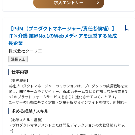
成ができるコミュニケーションスキル
求人エントリー
BIツール：QuickSight、社内データ分析基盤、Google Analytics、Looker
Studioなど
【ビジネス】
【歓迎】
■自律思考型 AIエージェントを目指した戦略立案から コンサルティングま
・プロダクトの新規立ち上げを行った経験（規模は問わず）
【開発チームの環境】
でワンストップで提供
・プロダクトオーナーとしてのバックログ作成、優先度の決定を行った経
※開発チームごとに異なります
Gen-AX株式会社では、自社データを活用して賢く育てていく、照会応答を
【PdM（プロダクトマネージャー/責任者候補）】
験
支援するプロダクトである『X-Boost（クロスブースト）』の提供に加
・スクラムなどのアジャイル開発手法でチームメンバーと協業した開発経
IT×介護 業界No.1のWebメディアを運営する急成
開発言語：Java, TypeScript, Kotlin, Swift, Go, Python, JavaScript
え、自律思考型AIの音声応対ソリューション『X-Ghost（クロスゴース
験
長企業
フレームワーク：Spring Boot, React, Next.js, FastAPI, Vue.jsなど
ト）』の正式提供を開始しました。（2025年11月）
・エンジニアチームのマネジメント経験
ミドルウェア：MySQL, Redis, Prometheus など
株式会社クーリエ
プラットフォーム：AWS（RDS、ECS・ECR、Lambda、Step Functions
自律思考型 企業向けAIエージェントのサービス開発／提供とともに、業務
【求める人物像】
課長以上
など）
に組み込んでいく際に必要となるAI時代に適した「業務刷新の戦略／ロー
・自身の得意領域以外の技術も積極的に学んでいける方
開発環境：Docker, Github, Terraform, Github Actions, PagerDuty, JIRA
ドマップの策定、生成AI ReadyなKPIの設計・データモデルの設計、組織
・新しいことに対して、大胆にチャレンジできる方
生成AIツール：ChatGPT、Gemini、Claude、GitHub Copilot、Microsoft
設計」のコンサルティングサービスを一気通貫で提供いたします。
仕事内容
・プロダクトを通じて、新しい価値や喜びを創造できる方
365 Copilot、Devin ほか最新AIツール
【業務概要】
■ナレッジ伴走型AIオペレーター 『X-Boost（クロスブースト）』
当社プロダクトマネージャーのミッションは、プロダクトの成長戦略を立
金融、小売り／サービス、製造業を中心としたコンタクトセンターなどの
案し、開発チームやデザイナー、BizDevチームなどと連携しながら業界N
問い合わせ業務において複雑なB to B to Cの照会応答業務の効率化を目的
o.1のプラットフォームサービスをさらに進化させていくことです。
とした、生成AI SaaSプラットフォームです。
ユーザーの行動に基づく定性・定量分析からインサイトを得て、新機能の
X-Boost プロダクトページ
企画からリリース、その後の運用まで主導していただきます。
https://x-boost.gen-ax.co.jp/
求める経験 / スキル
【具体的な業務内容】
■自律型AIオペレーター『X-Ghost（クロスゴースト）』
【必須スキル・経験】
下記の業務を、ご経験や適性に合わせて担当していただきます。
自律型AIオペレーター『X-Ghost（クロスゴースト）』の正式提供を開始
・プロダクトマネジメントまたは開発ディレクションの実務経験 (3年以
将来的には全て網羅できるようスキルの幅を広げながらご活躍いただけま
しました。（2025年11月）コンタクトセンターにおけるさまざまな問い
上)
す。