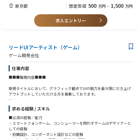
・TV/雑誌/WEBなど各種メディアとの折衝、広報業務
・アニメ業界での宣伝プロデューサー、または宣伝デスクとしての実務経
500
1,500
東京都
想定年収
万円
~
万円
・宣伝予算（P/L管理含む）、チームの管理業務
験
・チームのマネジメントや、後輩の育成・ディレクション経験
※ご入社後は集英社DeNAプロジェクツへ出向いただく予定です
・CD/BD/DVD/グッズ等のパッケージ、または配信特化の宣伝・販促経験
求人エントリー
・各種デザインソフト（Adobe Photoshop, Illustrator）や、動画編集ソ
フト（Premiere Proなど）の実務での使用経験 ※ノンリニアでの指示出
しができるレベルでも可
リードUIアーティスト（ゲーム）
■求める人物像
・アニメ・エンターテインメントに深い愛情と情熱を持ち、ビジネスの視
ゲーム開発会社
点を持ってヒットへ導く執着心がある方
・最新の業界／マーケティングのトレンドを能動的にキャッチアップし、
仕事内容
施策に反映できる方
・自身が先頭に立ち、不確実な状況でも周囲を巻き込みながら粘り強く業
■■■職務内容■■■
務を推進できる方
・高い協調性とバランス感覚を持ち、ステークホルダーと適切な着地へ誘
新規タイトルにおいて、グラフィック観点でUIの魅力を最大限に引き上げ
引できるコミュニケーション能力をお持ちの方
アウトプットしていただける方を募集しております。
▼業務詳細
求める経験 / スキル
・プロジェクトの世界観にあわせた、まだ見ぬ魅力的なUIグラフィックデ
ザインの創出
■必須の経験／能力
・デザイン素材制作（各ゲーム画面におけるデザイン素材全般）
・スマートフォンゲーム、コンシューマーを問わずゲームUIデザイナーと
・UIアニメーションや演出アニメーション制作
しての経験
・初期設計、コンポーネント設計などの経験