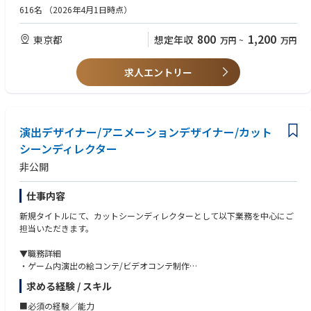
す。
験
616名
（2026年4月1日時点）
既に多くのプロダクトがあらゆる業界・社会に導入され、活躍している中
顧客課題やニーズを理解した上で商品企画または開発を実行した経験（顧
ですが、
客ターゲットの選定、要件定義と優先順位付けが出来る方）
800
1,200
東京都
想定年収
万円
~
万円
一方で、これらIoTデバイスの企画開発は、比較的長期にかかることが多
く、さらに並行しての企画開発を促進し、非連続な事業成長を叶えるため
■WEB・モバイルアプリケーション
には、今後も更なるプロダクトマネージャーの参画が必要です。
WEBサービスにおけるプロダクトマネジメントの実務経験（3年以上）
求人エントリー
IoTプロダクトマネージャーとして、当社のサービスに不可欠なカメラやネ
PoCのみならず、PMF・グロースフェーズまでの実績があると尚可
ットワーク製品など、多様なデバイス／ハードウェア商品の企画開発をリ
NSMやKPIを策定し、プロダクトチームのリードを務めた経験
ードいただき、当社の目指す次の時代のインフラづくりに貢献いただくこ
ユーザーヒアリングなどのリサーチ業務及びそれらの情報をもって優先度
とが、当ポジションのミッションです。
設計を実施した経験
演出デザイナー/アニメーションデザイナー/カット
企画書、要件定義書などのドキュメント作成能力
■WEB・モバイルアプリケーション
事業会社でのサービス設計/運用構築経験
シーンディレクター
あらゆる映像データ・デバイスをクラウドで統合管理したサービスのプロ
非公開
ダクトマネージャーとして、顧客価値向上と事業成長に責任を持ちます。
■AIプロダクト
徹底した顧客理解をベースに、プロダクトが進むべき方向を定義し、企
・事業会社におけるプロダクトマネジメントの経験
画、開発、運用、改善を統括する重要な役割を担います。仮説の定義、新
・コンサルティング会社で事業やIT戦略、企画策定・推進に携わった経験
仕事内容
規機能・新サービスの立案を行い、社内のステークホルダーとの協業を推
・企画立案、要求定義からリリースまでの一連のプロセスを推進した経験
新規タイトルにて、カットシーンディレクターとして以下業務を中心にご
進しながら顧客のビジネス価値を最大化することが主要なミッションで
・エンジニアやデザイナーなどと協力してサービスを構築した経験
担当いただきます。
す。
■AIソリューションプラットフォーム
▼職務詳細
セーフィーのサービスにおいてユーザーが最も触れる機会の多いコアプロ
・WEBサービス、SaaSやPaaS領域における企画、PM、プロダクトマネジ
・ゲーム内演出の絵コンテ/ビデオコンテ制作
ダクト群です。利用いただく業界は多岐にわたり多種多様な要望をいただ
メントいずれかの経験
・ストーリー演出のレイアウトやカメラワークの制作
きます。常に全体最適を考え、映像プラットフォームの「コア体験」と
・AIソリューション/AIプロダクト開発経験
求める経験 / スキル
・演出のイメージ、コンセプト提案
「収益基盤」を創っています。
・コンサルティング会社で事業やIT戦略、企画策定・推進に携わった方
・モーションやエフェクト素材を用いた映像制作
以下は、携わるサービスの一例です。
■必須の経験／能力
（DX・AI系に携わった方が望ましい）