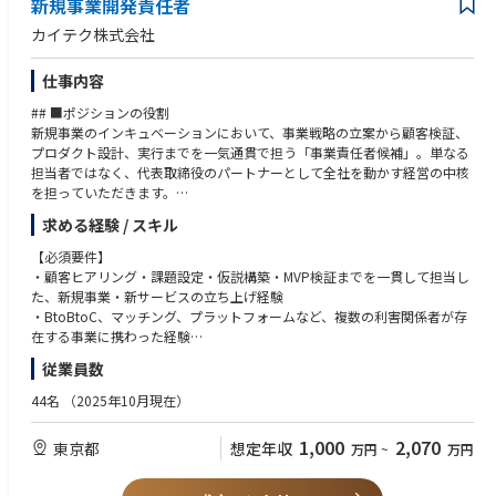
https://herp.careers/v1/nscareer/bLrdi1BmifIK
新規事業開発責任者
・発生した事象に対して本質の課題に向き合える方
・課題や課題に向けた対応を正しく伝えるための言語化能力のある方
カイテク株式会社
▼サーバーアプリケーションエンジニア（決済関連システム）
・開発時に苦労してでも、長い目で見た時に運用しやすくするにはどうし
https://herp.careers/v1/nscareer/6fWhZUEJvoag
たらいいかを考え抜く力のある方
仕事内容
・最後までやり切る粘り強さのある方
▼サーバーアプリケーションエンジニア（ゲームサーバーフレームワー
## ■ポジションの役割
ク）
新規事業のインキュベーションにおいて、事業戦略の立案から顧客検証、
https://herp.careers/v1/nscareer/48xbRm41O46d
プロダクト設計、実行までを一気通貫で担う「事業責任者候補」。単なる
担当者ではなく、代表取締役のパートナーとして全社を動かす経営の中核
▼サーバーアプリケーションエンジニア（ゲームサーバーアプリケーショ
を担っていただきます。
ン）
https://herp.careers/v1/nscareer/ZW6JAH1RKAjy
求める経験 / スキル
## ■業務内容
- 市場・顧客・競合・規制動向を踏まえた新規事業の戦略策定
【必須要件】
▼サーバーアプリケーションエンジニア（ニンテンドーアカウント基盤）
- 顧客への直接ヒアリングを通じた課題特定と、事業仮説の構築
・顧客ヒアリング・課題設定・仮説構築・MVP検証までを一貫して担当し
https://herp.careers/v1/nscareer/AOFdY6YTWOmT
- サービスコンセプト、提供価値、収益モデルの設計
た、新規事業・新サービスの立ち上げ経験
- MVPの企画・検証、プロダクト要件への落とし込み（PdM・エンジニア
・BtoBtoC、マッチング、プラットフォームなど、複数の利害関係者が存
▼サーバーアプリケーションエンジニア（DRMサーバー）
との協働）
在する事業に携わった経験
https://herp.careers/v1/nscareer/OmuZqNJ-y9Xf
- 人が担う業務とプロダクト化する業務の切り分け
・PdM・エンジニア・デザイナーと協働し、顧客課題をプロダクト要件へ
従業員数
- 事業推進に必要なパートナー・提携先とのアライアンス構築
落とし込んだ経験
▼サーバーアプリケーションエンジニア（メディア配信基盤）
- 新規事業の立ち上げに必要な顧客獲得チャネルの開発
・情報が不十分な状態から仮説を立て、顧客接点を通じてスピーディーに
https://herp.careers/v1/nscareer/GmljQRqO2HWT
44名
（2025年10月現在）
- 事業KPIの設計、および継続・ピボット・撤退基準の策定
検証・修正してきた実績
- 全社中長期経営戦略への貢献、既存事業とのシナジー創出
・経営者と対等に議論し、ビジョンを具体的な事業計画に落とし込み、実
▼サーバーアプリケーションエンジニア（eコマース）
1,000
2,070
東京都
想定年収
万円
~
万円
行した実績
https://herp.careers/v1/nscareer/H5KjdCslhtuK
## ■ポジションの魅力
- **【圧倒的な顧客基盤を土台にした新規事業】**
【歓迎要件】