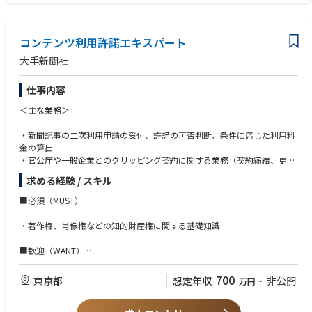
フト（Premiere Proなど）の実務での使用経験 ※ノンリニアでの指示出
しができるレベルでも可
コンテンツ利用許諾エキスパート
■求める人物像
・アニメ・エンターテインメントに深い愛情と情熱を持ち、ビジネスの視
大手新聞社
点を持ってヒットへ導く執着心がある方
・最新の業界／マーケティングのトレンドを能動的にキャッチアップし、
仕事内容
施策に反映できる方
・自身が先頭に立ち、不確実な状況でも周囲を巻き込みながら粘り強く業
＜主な業務＞
務を推進できる方
・高い協調性とバランス感覚を持ち、ステークホルダーと適切な着地へ誘
・新聞記事の二次利用申請の受付、許諾の可否判断、条件に応じた利用料
引できるコミュニケーション能力をお持ちの方
金の算出
・官公庁や一般企業とのクリッピング契約に関する業務（契約締結、更
新、契約条件の変更、解約、請求等）
求める経験 / スキル
・新たなデジタル利用に対する料金体系・運用ルールの検討
・その他、関連する業務全般
■必須（MUST）
・著作権、肖像権などの知的財産権に関する基礎知識
■歓迎（WANT）
・知財を扱うコンテンツ、メディア、出版業界での業務経験
700
東京都
想定年収
非公開
万円
~
・デジタル事業やSaaSサービスに関する基礎知識
・デジタル技術の進展と著作権に対する関心