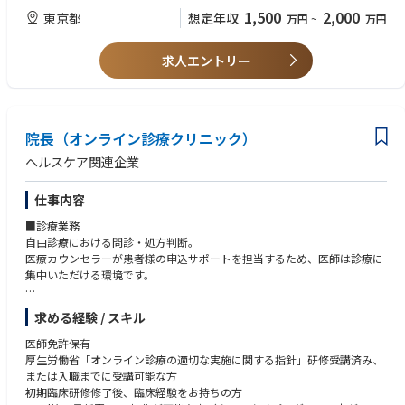
■事業推進業務
医師としての専門性を活かしながら、診療だけでなく事業づくりや経営に
・「論理的思考」を重視しながらも、ドライすぎず、日常的な雑談やコミ
1,500
2,000
東京都
想定年収
万円
~
万円
診療プロトコルの整備・品質管理
も関わりたい方
ュニケーションを大切にする心の余裕を持ったチームです。
診療データをもとにしたサービス改善提案
ビジネス・数字への興味・関心がある方
新診療科目・新メニューの立ち上げ参画
求人エントリー
自由診療・美容クリニック・オンライン診療の経験
＜チームのミッションと役割＞
通販・D2Cモデルと連携した医師目線でのフィードバック
D2C・通販・サブスク型ビジネスへの理解または強い興味
当本部は、「ソリューションプロバイダー」と「ゲートキーパー」という
広告運用・CS・カウンセラー管理・システム・集客・事務オペレーション
「将来開業したい」「事業をやってみたい」という志向
2つの重要な役割を両輪（表裏一体）として担っています。
はグループ側で体制構築を進めます。
医療機関としての診療品質・安全管理・診療プロトコルの整備については
ソリューションプロバイダー: 新規事業やサービスの立ち上げ時、法規制
院長（オンライン診療クリニック）
院長として関与いただきますが、それ以外の経営実務は丸投げにはなりま
を正しく理解・整理した上で、事業を前に進めるための具体的な解決策や
せん。
プロセスを提案します。
ヘルスケア関連企業
ゲートキーパー: 法令遵守の観点から守るべき一線を守り、企業と顧客を
安全に保護します。
仕事内容
ただ「ダメ」と止めるのではなく、「こちらに進むためにはどうすべき
か」を論理的に整理し、事業推進と適正なリスク管理を同時に実現しま
■診療業務
す。
自由診療における問診・処方判断。
医療カウンセラーが患者様の申込サポートを担当するため、医師は診療に
■主に担当していただくこと
集中いただける環境です。
・契約書の作成・レビュー
国内外のパートナー企業や取引先との各種契約書（業務提携、システム開
対応件数目安：診療内容や患者様の状況により変動しますが、多い時間帯
求める経験 / スキル
発等）を法務面から審査・作成します。
で5〜8件/時程度を想定。
ビジネス部門と一緒に契約内容に潜む法務リスクを洗い出します。
既存患者様を引き継ぐ形でのスタートとなるため、ゼロからの集患は必要
医師免許保有
・外部委託先管理業務
ありません。
厚生労働省「オンライン診療の適切な実施に関する指針」研修受講済み、
委託先の選定・評価・定期モニタリングをビジネス部門が行うための、枠
※既存患者様の診療情報の引き継ぎにあたっては、個人情報保護法に基づ
または入職までに受講可能な方
組みを策定し管理します。
き、本人同意の取得または適法な第三者提供の根拠を確認したうえで実施
初期臨床研修修了後、臨床経験をお持ちの方
・当社の新サービスのスキーム設計等、当社サービスに係る法的問題の検
します。