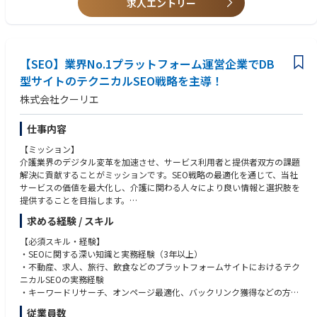
求人エントリー
「Technology Fast 50 2025 Japan」日本1位を記録した既存事業で培っ
・医療・介護・福祉領域、またはヘルスケア関連事業での新規事業経験
業務内容の変更の範囲：会社の定める業務
た、介護・医療業界における顧客基盤と信頼関係を武器に、通常の新規事
・人材、不動産、旅行、保険、求人、予約など、仲介・マッチング事業で
業よりも有利な状態から仮説検証を始められます。
の経験
・業界固有の複雑な業務をプロダクト化した、Vertical SaaS・業務プロダ
- **【裁量と責任 — 経営の中核】**
【SEO】業界No.1プラットフォーム運営企業でDB
クトの新規事業開発経験
単なる「担当者」ではなく、代表取締役の直下で全社を動かすダイナミズ
・C向け（消費者向け）の集客・グロース施策の立案・実行経験
型サイトのテクニカルSEO戦略を主導！
ムを日々実感。事業の前提そのもの（やるべきか、どのモデルなら成立す
・初期売上、継続率、CAC、LTVなどを見ながら事業を改善してきた、PM
株式会社クーリエ
るか）から、経営と議論しながら意思決定していただきます。
F・ユニットエコノミクス改善の経験
・戦略コンサルティングファームにおける戦略立案・事業デューデリジェ
- **【当社の未来を描く — 新規ポジション】**
ンスの経験
仕事内容
既存事業の延長線上にはない、会社の次の成長を担う全く新しいポジショ
【ミッション】
ン。2040年に向けた超高齢社会という社会課題に対し、新規事業を通じて
【求める人物像】
介護業界のデジタル変革を加速させ、サービス利用者と提供者双方の課題
ダイレクトにインパクトを与えられます。
・社会課題の構造を理解し、実現まで粘り強く伴走できる方
解決に貢献することがミッションです。SEO戦略の最適化を通じて、当社
・顧客課題を起点に、事業を構造から設計できる方
サービスの価値を最大化し、介護に関わる人々により良い情報と選択肢を
- **【キャリアの代表となる非連続成長の実現】**
・開発をPdM・エンジニアに丸投げせず、自ら仕様や優先順位を議論でき
提供することを目指します。
「顧客課題の発見から事業として形にするまでを、自らの手でやり切っ
る方
た」という具体的かつ強烈な成功体験をキャリアに刻めます。
・情報が揃わない不確実な状況でも、小さく検証しながら前進できる方
求める経験 / スキル
【概要】
・事業としての収益性・継続性と、社会的な意義や倫理観を両立できる方
SEOスペシャリストとして、サイトの自然検索経由における成果最大化の
【必須スキル・経験】
・スタートアップ環境でスピード感と柔軟性を持って行動できる方
ために施策のプランニング、エンジニアへのディレクション、施策実行を
・SEOに関する深い知識と実務経験（3年以上）
行っていただきます。
・不動産、求人、旅行、飲食などのプラットフォームサイトにおけるテク
ニカルSEOの実務経験
【具体的には】
・キーワードリサーチ、オンページ最適化、バックリンク獲得などの方針
複数のサービスを横断したSEOマーケティングを行っていただきます。
策定と実装ディレクション経験
従業員数
・ROIを考慮したSEO戦略の立案と実行、効果測定、改善サイクルの推進