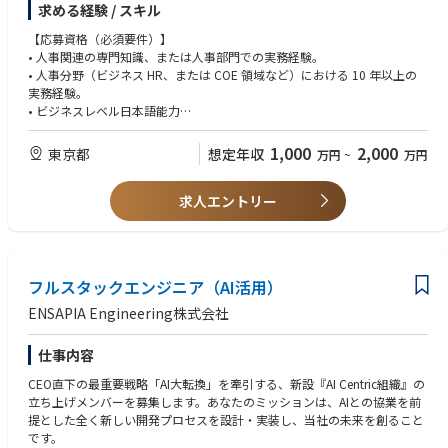
求める経験 / スキル
• チーム目標の設定・進捗管理および課題解決
• 上位レポート、関連部署との折衝・調整
【応募資格（必須要件）】
＜HRBP スペシャリスト業務＞
• 人事関連の専門知識、または人事部門での実務経験。
• ビジネス戦略に基づいた人事施策の立案と実行支援。
• 人事分野（ビジネス HR、または COE 領域など）における 10 年以上の
• ビジネスの方向性に合わせた、人材の成長やキャリア開発の促進。
実務経験。
• キャリアパスの整備や、人材育成に前向きな環境づくり。
• ビジネスレベル日本語能力
• 主要な戦略目標達成に向けた、人事関連プロジェクトや施策の推進。
• ビジネスレベル英会話能力
• 多様性やインクルージョンを推進するプログラムの運用・改善。
1,000
2,000
東京都
想定年収
万円
~
万円
• 報酬や評価に関する実務対応。
【知識・スキル・能力】
• 人事データやエンゲージメント調査結果の分析に基づいた、ビジネスチ
• 1 つ以上の専門分野（リーダーシップ開発、人材管理、報酬・福利厚
ームへの提案やフィードバック。
求人エントリー
生、採用など）における実務知識。
• プロジェクトチームのリード経験があり、チームのモチベーションを高
め、目標達成に向けて周囲を巻き込む力。
• 高い誠実さと、機密情報を適切に扱うプロ意識。
フルスタックエンジニア（AI活用）
【求める人物像】
• スピード感のある環境に柔軟に適応できる方。
ENSAPIA Engineering株式会社
• 複数のタスクやプロジェクトを並行して管理し、着実に実行できる方。
• 前向きでプロフェッショナルなコミュニケーション能力を持ち、良好な
仕事内容
人間関係を構築できる方。
• 現状に甘んじることなく、より良い組織を目指して改善を提案できる
CEO直下の最重要戦略「AI大転換」を牽引する、新設『AI Centric組織』の
方。
立ち上げメンバーを募集します。あなたのミッションは、AIとの協業を前
提とした全く新しい開発プロセスを設計・実装し、当社の未来を創ること
です。