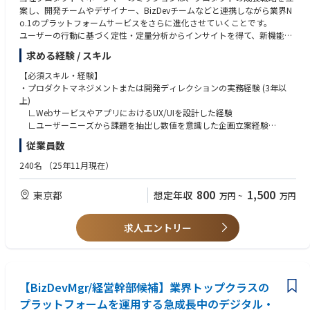
案し、開発チームやデザイナー、BizDevチームなどと連携しながら業界N
o.1のプラットフォームサービスをさらに進化させていくことです。
ユーザーの行動に基づく定性・定量分析からインサイトを得て、新機能の
企画からリリース、その後の運用まで主導していただきます。
求める経験 / スキル
【具体的な業務内容】
【必須スキル・経験】
下記の業務を、ご経験や適性に合わせて担当していただきます。
・プロダクトマネジメントまたは開発ディレクションの実務経験 (3年以
将来的には全て網羅できるようスキルの幅を広げながらご活躍いただけま
上)
す。
∟WebサービスやアプリにおけるUX/UIを設計した経験
∟ユーザーニーズから課題を抽出し数値を意識した企画立案経験
・ユーザーニーズの分析、市場調査、競合分析によるプロダクト改善提案
∟開発チームやデザイナーと協力してプロダクト開発を行った経験
従業員数
・事業戦略に基づいたプロダクトイニシアチブの立案・実現
・難易度の高いビジネス要件に対して実現可能な仕様の立案
【歓迎スキル・経験】
240名
（25年11月現在）
・エンジニア、デザイナー、ビジネス部門との連携によるプロダクト開発
・ビジネスモデルや事業戦略の策定・実行経験
推進
・プロダクトオーナーとしての実務経験
800
1,500
東京都
想定年収
万円
~
万円
・業務フローに対しプロダクト側からのアプローチで改善を加え、オペレ
・体系的な知識に基づいてプロダクトをグロースさせた経験
ーショナルエクセレンスを実現
・KPI策定や数値分析などを用いたPDCA運用経験
・定量・定性データを深く洞察し、示唆の抽出や仮説設定・検証と実行経
求人エントリー
サービスを横断したプロダクト開発にオーナーシップを持ち、ミッション
験
の達成にチャレンジしていただきます。
・エンジニアとしての開発業務経験
・UI/UX設計をリードした経験
【ミッション】
・介護業界または福祉関連サービスでの就業経験
プロダクトを通じて、介護業界の変革に挑戦することがミッションです。
【BizDevMgr/経営幹部候補】業界トップクラスの
ユーザーニーズを的確に捉え、技術と創造性を融合させた革新的なサービ
【求める人物像】
プラットフォームを運用する急成長中のデジタル・
スを生み出すことで、介護に関わる全ての人々の生活をより豊かにするこ