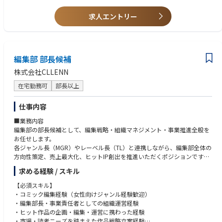
▼ フェーズ別の業務イメージ
・データ分析や、APIを活用したツール開発の経験
まずやること（0〜6ヶ月）
・プロジェクト管理ツール（Jira, Notion等）の実務活用経験
求人エントリー
・AIを使った業務改善の経験
各チームへのヒアリングとAI導入テーマの抽出
AIを使った進捗可視化のPoC設計と実行
求める人物像
現場ニーズの技術仕様への翻訳と、開発チームとの連携
・抽象的な課題を整理し、具体的な解決策（仕組み）に落とし込むのが得
次にやること（6ヶ月〜1年）
編集部 部長候補
意な方
・技術への探究心を持ちつつ、それが「いかにビジネス価値を生むか」に
株式会社CLLENN
日報データから遅延検知ロジックの改善
コミットできる方
開発リードタイムの短縮施策の立案・推進
・正解のない課題に対して主体的に向き合い、走りながら仕組みを構築で
在宅勤務可
部長以上
導入後のフィードバック収集と改善サイクルの確立
きる方
目指す姿（1年〜）
・「正解」がない環境でも、小さく試して学びながら前進できる方（スモ
仕事内容
ールスタート思考）
AI Multi Agent等のツールの組織最適化
■業務内容
社内独自LLMを活用したナレッジベースの構築・展開
編集部の部長候補として、編集戦略・組織マネジメント・事業推進全般を
PED全体のAI活用戦略立案と横断展開のリード
お任せします。
＜変更の範囲＞
各ジャンル長（MGR）やレーベル長（TL）と連携しながら、編集部全体の
会社の定める業務
方向性策定、売上最大化、ヒットIP創出を推進いただくポジションです。
求める経験 / スキル
この仕事の魅力／やりがい
【具体的な業務内容】
★ 希少性の高いキャリア形成
・編集方針・作品戦略の策定
【必須スキル】
「開発経験 × AI × 組織開発」という、市場価値の極めて高いハイブリッ
・市場分析・読者分析・売上分析を踏まえた編集部戦略立案
・コミック編集経験（女性向けジャンル経験歓迎）
ドなスキルセットを、20代のうちから実戦で磨くことができます。
・ジャンル長（MGR）との戦略共有および方針統一
・編集部長・事業責任者としての組織運営経験
・編集組織全体のマネジメント（育成・評価・組織設計）
・ヒット作品の企画・編集・運営に携わった経験
★ 0→1の組織づくり
・レーベルごとの課題抽出および改善推進
・市場・読者ニーズを踏まえた作品戦略立案経験