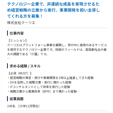
・自律的に行動し、プロジェクトのリーダーシップを発揮ができる方
テクノロジー企業で、非連続な成長を実現させるた
とを目指します。
・プロジェクト、プロダクトの成長のために業務領域を超えて考え抜くこ
め経営戦略の立案から実行、事業開発を担い主導し
とができる方
【当社の紹介】
・プロダクト視点だけでなく、事業を成長させたいと本気で考えている方
てくれる方を募集！
社会をより良くする情報発信のパイオニアとして、クーリエは常に"ちょっ
・不確実性を受け入れ、自らの考え柔軟に思考を変化させられる方
株式会社クーリエ
と先の未来"を見据えて行動しています。的確な情報提供によって人々のよ
・誰よりも深い共感と強い情熱を持ってアウトカムの創出にコミットでき
り良い選択肢を増やし、社会に前向きな影響を与えることが私たちの使命
る方
です。
・サービス成功のため、あらゆる課題に主体的にチャレンジする意欲をお
仕事内容
強みは、社会問題を自分ごととして捉え、本質的な課題に真正面から向き
持ちの方
【ミッション】
合う社員一人ひとりの姿勢。単なる情報提供にとどまらず、創造性とテク
・部署の垣根を超えてコミュニケーションをとり、業務を推進できる方
クーリエはプラットフォーム事業を展開し、世の中に価値のあるサービス
ノロジーを駆使して産業の再定義に挑戦し続けています。
を提供するテクノロジー企業です。挑戦のフィールドは、超高齢社会の最
事業を継続的に成長させ続けるには、プロダクトの品質を常に進化させて
大の課題である「介護」です。
いく必要があります。その進化に欠かせない重要なポジションこそが、プ
ロダクトマネージャーだと私たちは考えています。
30年後の2065年には約38.4％が高齢者（65歳以上）になると予測されて
ユーザーやサービスドメインに興味関心を持ち、深い共感と圧倒的な解像
求める経験 / スキル
います。私たちは「生産性の向上」（＝人がやらなくても良いことのシス
度を持ってプロダクトとしてユーザーへの提供価値を最大化していくこ
テム化）こそが解決のカギと考え、2011年創業時から『みんなの介護』を
と。「自分の仕事が社会を変える」という信念のもと、常に変化し続ける
【必須（MUST）】
はじめとしたリボン型モデルのビジネスを展開、エンドユーザーの声（Vo
クーリエで、未来にあるべきものを誰よりも先に実現する。そんなエキサ
・経営戦略の策定・実行や事業開発を3年以上推進してきた経験
ice of Customer）に耳を傾け、現場からより良いサービスのための改善を
イティングな挑戦に、あなたも参加してみませんか？
・DXを活用した戦略立案・実行に携わった経験
繰り返してきました。
・ITコンサルタントとして改革を実行した経験
【クーリエCPO（元LINE執行役員）から見たクーリエの面白さ】
・戦略立案から業務改革（BPR）まで携わった経験
市場も拡大し、ニーズが複雑化・多様化する中で、従来の方法にとらわれ
https://www.courier.jpn.com/ism/organization/cpo/
・プロジェクトマネージャーとして大規模案件を完遂させた経験
従業員数
ず、「疑問」をぶつけ、「議論」を重ねながら、一緒に世の中の進化をリ
ードしていきませんか？
【歓迎（WANT）】
240名
（25年11月現在）
・売上規模が数十億～100億の事業会社で、経営企画や事業戦略の策定か
【概要】