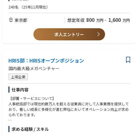
・スキーママークアップと構造化データの実装経験
・アクセスログ・市場データ・営業データなど、広範なデータの収集・分
・GoogleAnalytics、GoogleSearchConsoleなどのSEOツールの使用とウ
240名
（25年11月現在）
析・仮説立案
ェブ解析能力
・SEOを考慮した内部設計、コンテンツ最適化、内部/外部リンク戦略の実
800
1,600
東京都
想定年収
万円
~
万円
施
【歓迎スキル・経験】
・KPIの設計
・Webサイト運用・責任者としての実務経験
・検索エンジンのアルゴリズム変更への対応と最新SEO手法の調査・導入
・大規模サービスの動的SEO施策の設計・運用経験
求人エントリー
・社内外のステークホルダーとの連携によるSEO施策の推進
・SEOを考慮した内部設計、コンテンツ最適化の実施経験
・社内のSEOに関する質問への対応、知見の共有
・検索エンジンのアルゴリズム変更への対応と最新SEO手法の調査・導入
経験
【この仕事で得られるもの】
・ROIを考慮したSEO戦略の立案と実行、効果測定、改善サイクルの推進
SEOの専門知識を活かし、急成長中の介護業界No.1メディアプラットフォ
HRIS部：HRISオープンポジション
経験
ームの更なる飛躍に貢献できるだけでなく、AI技術・高度なデータ分析基
・アクセスログ・市場データ・営業データなどの広範なデータ分析経験
国内最大級メガベンチャー
盤を活かしたDB型サイトのSEO設計に携わるため、テクニカルSEOの圧倒
・社内外のステークホルダーとの連携によるSEO施策の推進経験
的なスキルと経験が身につきます。また、デジタル広告やオフライン広告
上場企業
チームと密に連携し部署の目標数値を追うため、SEOを軸にした広いマー
【求める人物像】
ケティングスキルを養えるほか、常に代表やCMOと方針や進捗を擦り合わ
・業務に対し責任を持ち、最後まで遂行するスタンスをお持ちの方
仕事内容
せるため、ビジネスにおける高い視座や責任感が身につきます。弊社はSE
・会社の課題を自分事と捉え、主体的に課題発見や業務に取り組める方
O施策の優先度を非常に高くしているため、立案から実装まで速度が速
【部署・サービスについて】
・不確実性を恐れず、従来のやり方に固執しないで柔軟に課題に向き合え
く、扱えるデータやツールの数も豊富です。
人事統括部では現在約数万人を超える従業員に対して人事業務を提供して
る方
おり、著しい成長と多様化が進む弊社においてオペレーション向上が求め
・社内外のステークホルダーを巻き込みプロジェクトを推進できる方
られております。
・事業や組織の成長によって起きる急激な変化を前向きに捉えることがで
きる方
【多様なキャリアパス】
求める経験 / スキル
グループ人事部は、給与計算、研修、採用、HRBPなど、様々な人事機能