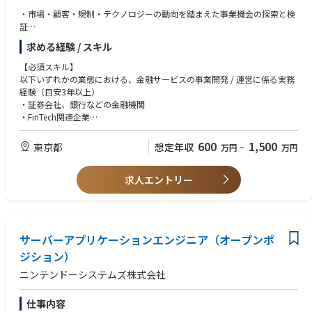
部長
・営業企画・事業企画経験
・市場・顧客・規制・テクノロジーの動向を踏まえた事業機会の探索と検
グループリーダー
証
メンバー：2名
【求める人物像】
・提供価値、ビジネスモデル、収益構造、業務・協業スキームの設計
派遣社員：1名
求める経験 / スキル
メドレーにおけるOur Essentialsの多くを理解し体現できる方。
・協業パートナーの開拓、提案・交渉およびリレーションシップの構築
他業務委託メンバー
・社内外のステークホルダーを巻き込んだ、事業・サービス開発プロジェ
【必須スキル】
特に以下の項目:
クトの推進
■使用ツール
以下いずれかの業態における、金融サービスの事業開発 / 運営に係る実務
・信頼を獲得する ：広告主との信頼関係を構築し、長期的なパートナーシ
・事業性・実現性の評価、意思決定支援および立ち上げ後の事業成長
プロジェクト管理ツール：JIRA,Trello
経験（目安3年以上）
ップを育む。社内の各プロダクトチームからも信頼され、組織横断の協力
グループウェア：Google Workspace
・証券会社、銀行などの金融機関
体制を築ける。
チームコミュニケーションツール：Slack
・FinTech関連企業
・誰よりも詳しく ：担当する複数プロダクト（Lalune、頭痛ーる、お天
・クリプト関連のビジネス展開企業
気.com、医療事典、melmo、アットリンクビジョン）のユーザー特性・
■関連記事
・コンサルティングファーム（事業会社との伴走経験）
600
1,500
東京都
想定年収
メディア価値・市場について深い知識を持ち、顧客に対して的確な情報提
万円
~
万円
コインチェック採用サイト
供ができる。
コインチェック株式会社 採用サイト
・社内外の複数のステークホルダーを巻き込み、事業・サービスの企画か
・成果を出す ：強い当事者意識で売上目標達成に向け自ら行動し続ける。
Company Deck
求人エントリー
ら立ち上げまでプロジェクトをリードした経験
商材の見直しや新規スキームの構築など、現状に満足せず収益拡大に向け
コインチェック会社紹介資料/Coincheck Company description
・不確実性の高いテーマについて、自ら論点・仮説を設定し、検証から意
た施策を推進できる。
組織や働くメンバーに関する情報
思決定まで推進した経験
・革新と改善を主導 / 組織水準を高める ：分散した営業機能を統合し、属
コインチェック株式会社 公式note
・社外パートナーとの提案・交渉・リレーション構築経験
人的な営業からの脱却と再現性ある組織の構築を主導できる。
「法令遵守」と「事業推進」を両立させるチームへ 。 コインチェック法
・法務・コンプライアンス・開発等、複数部門を横断したプロジェクト推
サーバーアプリケーションエンジニア（オープンポ
務・コンプライアンス本部・執行役員 北田氏インタビュー
進経験
ジション）
・意思決定をスムーズに促す、高度な情報構造化・ドキュメント作成能力
【歓迎スキル】
ニンテンドーシステムズ株式会社
・金融規制を踏まえた新規事業・サービスの立ち上げ経験
・BtoB、BtoBtoC、API・プラットフォーム型の事業開発経験
仕事内容
・他社との共同事業・アライアンスをリードした経験