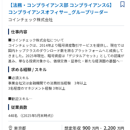
【法務・コンプライアンス部 コンプライアンスG】
コンプライアンスオフィサー_グループリーダー
コインチェック株式会社
仕事内容
■コインチェック株式会社について
コインチェックは、2014年より暗号資産取引サービスを提供し、現在では
国内トップクラスのダウンロード数を誇るプラットフォームへと成長して
きました。2025年現在、暗号資産は「デジタルアセット」としての認識が
進み、単なる投資対象から、価値交換・証券化・新たな経済圏の基盤へと
変容しつつあります。
求める経験 / スキル
私たちはこの社会的な変化を、サービスとして実装するテック集団です。
■必須スキル
マネックスグループの一員として、高いコンプライアンス水準を守りなが
事業会社又は金融機関での法務担当経験 3年以上
らも、新規サービスの立ち上げやブロックチェーン領域への挑戦など、ス
3名程度のマネジメント経験 3年以上
タートアップ的なスピードと柔軟さをあわせ持つ独自のポジションにあり
ます。
■歓迎スキル
利用者交付書面の作成経験者
従業員数
インフラ、セキュリティ、バックエンドといったプロダクトの基盤は、す
金融機関所属で当局との折衝経験者
べて自社開発。数秒単位で価格が動く世界においても、安定かつスケーラ
複数の関係者の認識を合わせながら自ら物事を前に進めることができるプ
448名
（(2025年5月末時点)）
ブルな体験を提供することは、シンプルながら極めて高度なチャレンジで
ロジェクトマネジメントスキル
す。こうした技術的課題を楽しめる方が、金融やEC、SaaSなどさまざま
900
2,200
東京都
想定年収
万円
~
万円
な業界からジョインし、活躍しています。
■求める人物像