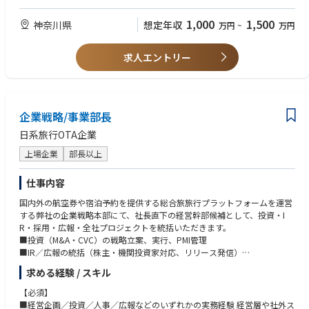
「自動運転」「GX（グリーン・トランスフォーメーション）」「ジオマー
・その他ツール：GitHub Enterprise、Confluence、Jira、Slack
ケティング」「XR」「NFT」「ブロックチェーン」「メタバース」等、
【歓迎】
1,000
1,500
神奈川県
想定年収
万円
~
万円
様々な産業や先端技術が台頭し、時代が大きく変遷する中、GISは無限の
・新規事業のスケール経験
進化の可能性を秘めています。
・パートナーアライアンス推進の経験
・開発チームとの橋渡し
求人エントリー
既に多数のPoCを進めており事業化したプロジェクトもございますが、GI
・株主や経営層との合意形成
Sに続く、もしくはGISを介した新たな二の矢・三の矢となる新たなプロダ
クトや商品・サービス・機能開発、パートナーアライアンス等を通じた他
【求める人物像】
分野とのテクノロジーやビッグデータと融合等、着手すべきことがまだま
・スタートアップや新規事業責任者経験
だ沢山ございます。
企業戦略/事業部長
・起業・事業プロデューサータイプ
・自走して事業を形にできる人物
日系旅行OTA企業
また、GIS及び空間情報において、潜在的なニーズ・シーズが無数に眠っ
ている中、新領域の案件創出を加速させたいと考えております。
上場企業
部長以上
▍具体的な業務内容
仕事内容
・新規事業の企画立案
・市場・顧客ニーズの仮説検証
国内外の航空券や宿泊予約を提供する総合旅旅行プラットフォームを運営
・収支計画・事業計画作成
する弊社の企業戦略本部にて、社長直下の経営幹部候補として、投資・I
・PoC推進・外部折衝
R・採用・広報・全社プロジェクトを統括いただきます。
■投資（M&A・CVC）の戦略立案、実行、PMI管理
▍ポジションの魅力
■IR／広報の統括（株主・機関投資家対応、リリース発信）
・安定した経営基盤
■人事・採用・組織開発における方針策定
求める経験 / スキル
オリックス株式会社が出資しており、官公庁や自治体をコア・クライアン
■全社横断プロジェクトの企画・推進
トとしているため、取引基盤は盤石で、創業以来42期連続で黒字経営の実
■経営層へのレポーティング、意思決定支援
【必須】
現が出来ています。
■メンバー育成・マネジメントなど
■経営企画／投資／人事／広報などのいずれかの実務経験 経営層や社外ス