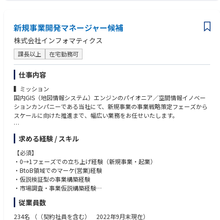
・クラウド環境での開発経験
・LINE Platformを中心に、フロントエンド・バックエンドの両方の技術を
・CI/CDの構築・運用経験
活用しながら、アプリケーションの開発、バックエンドシステムの最適化
・RESTful APIの設計・開発経験
など、幅広い業務に携わります。安定したシステム運用と継続的な改善を
新規事業開発マネージャー候補
・Gitを使用したバージョン管理の経験
推進していただきます。
・言語：日本語N2以上
株式会社インフォマティクス
●具体的には以下の業務を想定しています。
■あると望ましい経験 / スキル
課長以上
在宅勤務可
・サーバーサイドアプリケーションの設計・実装（Kotlin、Javaなど）
・Kubernetes、Dockerを用いたコンテナ管理の経験
・フロントエンド開発（React、TypeScriptなど）
・3-tierアーキテクチャの知識・経験
仕事内容
・クラウド環境でのシステム構築・運用
・セキュリティ設計や脆弱性対応の知識
・CI/CDパイプラインの構築と開発プロセスの最適化
▍ミッション
・アジャイル（Scrum、Kanban）開発の経験
・API設計を活用したデータ管理
国内GIS（地図情報システム）エンジンのパイオニア／空間情報イノベー
・認証メカニズム（OAuth、SSO）
・システムのパフォーマンスチューニング・セキュリティ対策
ションカンパニーである当社にて、新規事業の事業戦略策定フェーズから
・ユーザー向けの大規模トラフィック対応フロントエンドの経験（CDNの
・アジャイル開発手法を取り入れた開発チームとの連携
スケールに向けた推進まで、幅広い業務をお任せいたします。
活用、ロード時間の最小化）
・IDとプロフィールを連携するための全社的なコア認証プラットフォーム
・ローカライズの経験(異なる言語・地域設定を持つユーザーに適切な設
の拡張と改善
当社はこれまで、自社プロダクトをベースにGIS（地理情報システム）・X
計)
求める経験 / スキル
※変更の範囲：会社の定める全ての業務への配置転換の可能性あり
R・AI等を活用した社会インフラ支援と次世代社会の創出に貢献して参り
・ビジネスレベルの英語
ましたが、現在、ビジネスモデルの変革期に差し掛かっており、社長直下
【必須】
【開発環境】
にて、事業変革をリードいただけるBizDev（※マネージャーやエキスパー
・0→1フェーズでの立ち上げ経験（新規事業・起業）
・【開発環境】
ト等役職はご経験を考慮の上、決定いたします）を求めております。
・BtoB領域でのマーケ(営業)経験
・言語・フレームワーク：Kotlin、Java、Spring Framework
・仮説検証型の事業構築経験
・Observability：Prometheus、Pyroscope、OpenSearch、Grafana
CAD/GISが一般に使われ始めて40年以上が経った今、当社では、GIS及び
・市場調査・事業仮説構築経験
・Storage：MySQL、TiDB、Redis、Apache HBase、Apache Kafka、Ope
空間情報が秘める価値の再定義を行っています。
・顧客開拓と交渉経験
従業員数
nSearch
・事業戦略と財務知識
・Infrastructure：Kubernetes、IaaS on Private Cloud
「AI」「クラウド」「準天頂衛星システム」「IoT」「ドローン」「5G」
・強力な推進力
234名
（（契約社員を含む） 2022年9月末現在）
・CI/CD：GitHub Actions、Argo CD