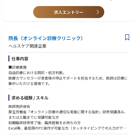
様々なバックグラウンド・異なるスキル経験を持つメンバーの意見を尊重
コインチェックが求めているのは、「クリプトに詳しい方」だけではあり
できること
求人エントリー
ません。「今は詳しくないけれど、社会構造を変える技術に携わりたい」
誠実な行動や共感で人やチームを動かせること
「未知のドメインに挑戦したい」といった熱量を持つ方を歓迎していま
自らの役割のみに満足せず、あらゆる課題を自分ごと化できること
す。
仮説から逆算思考ができる、課題解決思考ができる、FACTに基づいて議
論・行動ができること
私たちと一緒に、次の経済基盤を創り出しませんか？
院長（オンライン診療クリニック）
早く実行し、早く改善する為の行動ができること
新しい分野・プロダクトへの興味関心があること
ヘルスケア関連企業
■現状の課題
・組織基盤の強化
仕事内容
ナスダック上場および金商法対応に伴い、プロジェクトが質・量ともに増
加しています。さらなる事業加速と強固なガバナンスを両立させるため、
■診療業務
組織キャパシティの一段階引き上げが急務となっています。
自由診療における問診・処方判断。
・専門知見の深化
医療カウンセラーが患者様の申込サポートを担当するため、医師は診療に
より専門的かつ実務的な知見を持つ人材を配置し、事業スピードを落とさ
集中いただける環境です。
ずに守りを固める体制構築が急務です。
これらを解決するためには、人材・組織の強化が必要であると考えていま
対応件数目安：診療内容や患者様の状況により変動しますが、多い時間帯
す。
求める経験 / スキル
で5〜8件/時程度を想定。
既存患者様を引き継ぐ形でのスタートとなるため、ゼロからの集患は必要
医師免許保有
■配属部門について
ありません。
厚生労働省「オンライン診療の適切な実施に関する指針」研修受講済み、
・法務・コンプライアンス本部は約20名、プロパーの社員に加え外部アド
※既存患者様の診療情報の引き継ぎにあたっては、個人情報保護法に基づ
または入職までに受講可能な方
バイザー、警察からの出向者等、多様なバックグラウンドのプロフェッシ
き、本人同意の取得または適法な第三者提供の根拠を確認したうえで実施
初期臨床研修修了後、臨床経験をお持ちの方
ョナルが在籍しています。同本部は法務・コンプライアンス部(法務・審査
します。
Excel等、最低限のPC操作が可能な方（タッチタイピングでの入力ができ
グループ、コンプライアンスグループ)、金融犯罪対策部にて構成されてい
るレベルを想定しています）
ます。