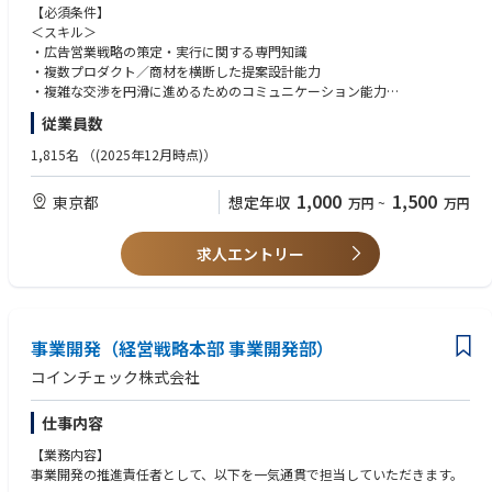
・変化の激しい暗号資産領域で、新たな「法とルールの先駆者」になる
ーシップの形成
【必須条件】
* 暗号資産領域は絶えず進化しており、従来の枠組みが通用しない場面が
・社内の各プロダクトオーナー（Lalune、頭痛ーる、アットリンク等）と
＜スキル＞
多々あります。「法令を守るためにどのようなプロセスを取るべきか」を
の連携による商材設計・顧客ニーズの整合
・広告営業戦略の策定・実行に関する専門知識
自ら提示・設計する「ソリューションプロバイダー」として、事業部門と
・経営陣へのレポーティングおよび事業成長に向けた意思決定支援
・複数プロダクト／商材を横断した提案設計能力
一緒にサービスを創り上げる手応えを感じられます。
・各プロダクトのユーザーデータ・トラフィック分析に基づく広告ソリュ
・複雑な交渉を円滑に進めるためのコミュニケーション能力
・上場グループとしての「安定感」×スタートアップの「スピード感」
ーションの設計
・メンバーを導くリーダーシップ
* 親会社であるマネックスグループの安定した経営基盤やガバナンス体制
従業員数
・純広告に留まらない新たなアライアンスモデルやB2Bスキームの開発
・経営陣との折衝力
があるからこそ、ボラティリティや変化の速い領域にも腰を据えて挑戦で
・クロージング後のオペレーション統一・業務プロセスの効率化推進
1,815名
（(2025年12月時点)）
きます。「先端分野に挑戦したいが、安定した環境で力を発揮したい」と
・メディアセールスメンバー（将来的に拡大）の組織構築・育成・採用
＜経験＞
いう方に最適な環境です。
・広告営業またはメディア営業の経験（5年以上）
1,000
1,500
・元金融庁・外資系金融出身の役員のもとで高まる「リーガル×マネジメ
東京都
想定年収
万円
~
万円
【ポジションの魅力】
・エンタープライズ顧客（大手広告主・広告代理店）への営業経験
ント力」
・事業を創る経験ができる ：既存の「点」の営業を「面」に変える組織設
・営業組織のマネジメント経験（3年以上）
* 法務・コンプライアンス本部を率いるのは、弁護士・金融庁出向・外資
計から携われます。「何を売るか」だけでなく「どう組織として勝つか」
・市場分析や顧客分析に基づいた営業戦略の立案・実行経験
求人エントリー
系金融機関（メリルリンチ、BNYメロン等）で豊富なキャリアを積んだ執
を描ける環境です。
行役員・北田。独自の「思考の4ステップ」などを通じて論点抽出・課題
・複数プロダクトを横断できる ：1,900万DLの体調管理アプリから700施
【歓迎条件】
解決力を磨きつつ、プレイヤーとしての専門性とグループリーダーとして
設以上に導入された院内サイネージまで、多様なメディアアセットを活か
＜スキル＞
のマネジメントスキルの双方を大きく伸ばせます。
した提案設計が可能です。
・デジタルマーケティング・アドテクノロジーに関する深い知識
・幅広い案件に主体的に関わることができる
・成長フェーズ ：既にユーザー基盤・認知は確立されており、営業体制の
事業開発（経営戦略本部 事業開発部）
・プロダクトマネジメントの経験
契約法務や規制対応にとどまらず、M&A、事業提携、プロダクト開発支援
強化により今後さらなる成長余地がある拡張フェーズです。
・データ分析に基づく商材企画・プライシング設計の知見
コインチェック株式会社
など、多様なテーマを自らリードするチャンスがあります。
・暗号資産の取扱審査に携われる
＜経験＞
新規暗号資産の取扱いにあたっての審査を担うことで、暗号資産そのもの
仕事内容
・ヘルスケア・医療領域での営業または事業開発経験
に関する知見を深め、専門性を高める こと ができます。
・複数事業・プロダクトを横断した営業組織の立ち上げ経験
【業務内容】
・純広告・タイアップ・アライアンスなど多様な広告商材の販売経験
事業開発の推進責任者として、以下を一気通貫で担当していただきます。
■チーム構成
・SaaS/広告/HRTech等の無形商材営業経験