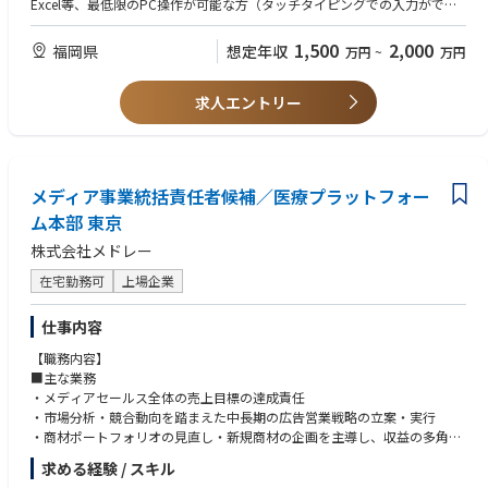
Excel等、最低限のPC操作が可能な方（タッチタイピングでの入力ができ
証
るレベルを想定しています）
新規事業や新サービスの企画・開発段階で、法的な実現可能性を検討し、
■事業推進業務
医師としての専門性を活かしながら、診療だけでなく事業づくりや経営に
1,500
2,000
福岡県
想定年収
万円
~
万円
ビジネス部門にアドバイスします。
診療プロトコルの整備・品質管理
も関わりたい方
・顧客交付書面の作成
診療データをもとにしたサービス改善提案
ビジネス・数字への興味・関心がある方
お客様に提供する利用規約や取引説明書、リスク説明書などを作成・管理
新診療科目・新メニューの立ち上げ参画
求人エントリー
自由診療・美容クリニック・オンライン診療の経験
します。
通販・D2Cモデルと連携した医師目線でのフィードバック
D2C・通販・サブスク型ビジネスへの理解または強い興味
法令で定められた要件を満たしつつ、お客様にとって分かりやすい内容で
広告運用・CS・カウンセラー管理・システム・集客・事務オペレーション
「将来開業したい」「事業をやってみたい」という志向
あることを重視します。
はグループ側で体制構築を進めます。
・自主規制団体・金融庁の対応（各種報告書の作成、窓口対応など）
医療機関としての診療品質・安全管理・診療プロトコルの整備については
メディア事業統括責任者候補／医療プラットフォー
金融庁や自主規制団体（JVCEA）への定期的な報告書を作成・提出しま
院長として関与いただきますが、それ以外の経営実務は丸投げにはなりま
す。
せん。
ム本部 東京
当局からの照会対応や立入検査時の窓口として、円滑なコミュニケーショ
株式会社メドレー
ンを担います。
・暗号資産の取扱審査
在宅勤務可
上場企業
新規に上場を検討する暗号資産について、法規制やマネー・ローンダリン
グ対策の観点から審査を行います。
仕事内容
ホワイトペーパー等を分析し、有価証券該当性や技術的なリスクを評価
し、取扱いの可否を2線の立場で判断します。
【職務内容】
・チームマネジメント（グループリーダー業務）
■主な業務
メンバー（3名程度）の業務管理・育成・評価を実施いただきます。
・メディアセールス全体の売上目標の達成責任
チーム内のタスク優先順位の最適化や他部門との円滑な合意形成に向けた
・市場分析・競合動向を踏まえた中長期の広告営業戦略の立案・実行
マネジメントを実施いただきます。
・商材ポートフォリオの見直し・新規商材の企画を主導し、収益の多角化
を推進
求める経験 / スキル
■本ポジションの魅力
・広告主（大手企業・広告代理店）との関係構築および長期的なパートナ