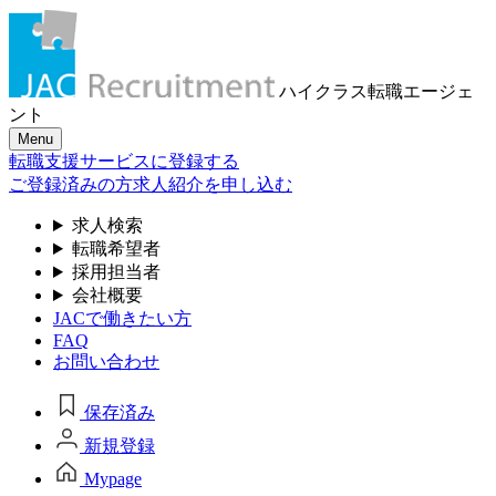
ハイクラス転職
エージェ
ント
Menu
転職支援サービスに登録する
ご登録済みの方
求人紹介を申し込む
求人検索
転職希望者
採用担当者
会社概要
JACで働きたい方
FAQ
お問い合わせ
保存済み
新規登録
Mypage