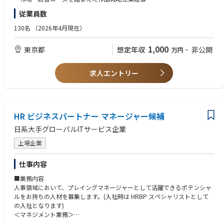
既成概念に捉われず、AI時代の新しい組織の在り方を自ら定義し、形にし
・営業部門と連携した電子書店売上最大化施策の企画・実行
・複数部署と連携しながらプロジェクト推進を行った経験
従業員数
ていく手応えを得られます。
・広告部門と連携したSNS／広告／キャンペーン施策の推進
・データ分析を活用した改善提案・施策立案経験
・データ分析を活用した作品改善・販売戦略立案
・電子コミック市場への理解
130名
（2026年4月現在）
★ 経営層に近い視点
・作家・作品価値最大化に向けたIP戦略推進
・KPI／売上数値を意識した業務推進経験
組織運営の根幹に関わるため、高い視座でビジネスと技術の融合を体感で
・KPI管理および部署モニタリング
1,000
東京都
想定年収
非公開
きる環境です。
万円
~
・編集部全体の課題抽出、意思決定、戦略修正
【歓迎スキル】
・レーベル立ち上げ経験
・SNSマーケティング／デジタル広告運用知見
求人エントリー
・電子書店との販促・営業連携経験
HR ビジネスパートナー マネージャー候補
日系大手グローバルITサービス企業
上場企業
仕事内容
■業務内容
人事領域において、プレイングマネージャーとして活躍できるポテンシャ
ルをお持ちの人材を募集します。(入社時は HRBP スペシャリストとして
の入社となります)
＜マネジメント業務＞
• メンバーのマネジメント、育成、評価