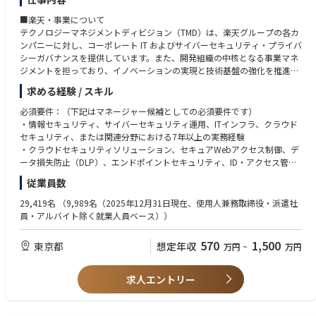
グの経験が豊富な方
デジタルマーケティング領域に強みを持ったスペシャリストとして、組織
・デジタル系の広告代理店にて、広告運用経験が豊富な方
■楽天・事業について
強化活動も行っていただきます。
・様々な業種の広告運用経験を持つ方
テクノロジーマネジメントディビジョン（TMD）は、楽天グループの各カ
具体的には実行施策の振り返り及び示唆の共有、媒体の最新情報や最新事
・広告の効果計測やデータ分析に豊富な知識を持つ方(Adjust、Appsflyer
ンパニーに対し、コーポレート IT およびサイバーセキュリティ・プライバ
例のキャッチアップと共有、メンバーの育成などを行っていただき、全社
等)
シーガバナンスを提供しています。また、開発組織の中核となる事業マネ
横断マーケティング部の組織強化に貢献いただきます。
・組織またはチームメンバーのマネジメント/育成経験
ジメントを担っており、イノベーションの実現と技術基盤の強化を推進し
・デジタル広告に限らない幅広いWEBマーケティングのご経験/知識があ
ています。
求める経験 / スキル
る方 (GoogleAnalytics、SEO、CRM等)
■部署・サービスについて
必須要件：（下記はマネージャー候補としての必須要件です）
◆求める人物像
本ポジションは、情報セキュリティ・プライバシーガバナンス部内のITセ
・情報セキュリティ、サイバーセキュリティ運用、ITインフラ、クラウド
・事業にコミットし、深いサービス理解・顧客理解をもとに事業を伸ばし
キュリティグループに所属します。ITセキュリティグループは、組織が保
セキュリティ、または関連分野における7年以上の実務経験
ていきたい方
有する情報資産を安全に保護するための施策の企画・運用を担っていま
・クラウドセキュリティソリューション、セキュアWebアクセス制御、デ
・最新の情報、トレンド、業界情報をキャッチアップする情報感度・知的
す。また、各部門と連携しながら、情報セキュリティに関するベストプラ
ータ損失防止（DLP）、エンドポイントセキュリティ、ID・アクセス管理
好奇心がある方
クティスの提供やセキュリティ対策の推進を行っています。
（IAM）などのセキュリティ技術やサービスの運用・管理経験
・デジタルマーケティング領域の強みを伸長させながら、キャリアアップ
従業員数
・リスク管理、セキュリティ運用、インシデント対応、セキュリティポリ
を行いたい方
■業務内容
シーの導入・運用を含む情報セキュリティに関する幅広い知識
29,419名
（9,989名（2025年12月31日現在、使用人兼務取締役・派遣社
・フットワーク軽く、自身で手を動かして業務を推進できる方
ITセキュリティグループのVice Managerとして、組織全体の情報セキュリ
・プロジェクトのリード経験、または複数チームを横断したセキュリティ
員・アルバイト除く就業人員ベース））
・データや数字への関心を持ち、分析結果に基づいて施策を改善すること
ティプログラムの維持・向上において重要な役割を担っていただきます。
関連業務の推進経験 ・優れたコミュニケーション能力を有し、技術部門・
にこだわりを持てる方
非技術部門の双方と円滑に連携できること
・データ（定量情報）だけでなく、お客様の声（定性情報）にも真摯に耳
570
1,500
東京都
想定年収
万円
~
万円
主な業務：
・技術・非技術問わず、多様なステークホルダーと円滑なコミュニケーシ
を傾け、施策の深堀りと改善に活かせるマインドを持つ方
・クラウドセキュリティ、セキュアアクセス制御、データ保護、および情
ョンを取り、協働できる能力。
・困難な状況においても事業成長を意識し、数字改善や達成に粘り強く取
報セキュリティガバナンスに関連するセキュリティサービスやプロセスの
・TOEIC 800点以上、かつ日本語・英語ともにビジネスレベル以上の読み
求人エントリー
り組める方
管理が含まれます。
書き・会話能力
・未経験の分野でも、積極的に新しい知識やスキルを習得する意欲がある
・Corporate IT部門、サイバーセキュリティ関連部門、ならびに各事業部
方
門と連携しながら、ビジネス要件を考慮した適切なセキュリティ対策の導
歓迎要件：（下記はマネージャー候補としての必須要件です）