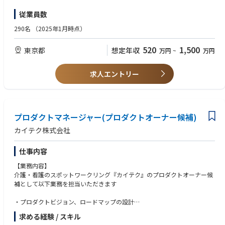
社長・役員直下ポジションで全社戦略・事業戦略に基づく組織体制の構築
この2つを両立するためにプロダクトサイドからのセキュリティの取り組
歓迎スキル
し、スピーディに戦略を実行し、非連続な成長を実現することがミッショ
従業員数
みによるセキュリティのシフトレフト化が重要だと考えています。
以下の経験をお持ちの方を歓迎いたします。
ンです。ファクトベースで再現性が高く成果を上げるための仕組みづくり
この職種ではプロダクトの開発に参加し、任天堂株式会社のセキュリティ
- セキュリティレビューの実務経験
や、オペレーショナルエクセレンスを実現し、市場で勝ち続けるための競
290名
（2025年1月時点）
チームと協力しながら、プロダクト内部から継続的なセキュリティの取り
- プロダクトセキュリティに関するツール開発や活用
争優位を構築に携わっていただきます。
組みを担当していただきます。
- 脆弱性診断ツールの使用経験
520
1,500
東京都
想定年収
万円
~
万円
- セキュリティガードレールの設計、構築経験
【ポジションの魅力】
プロダクト開発を主軸に行っていてセキュリティに興味のある方、セキュ
- プラットフォームエンジニアリングの経験
経営・事業戦略をはじめ、AIなどデジタルテクノロジーを活用し、経営と
リティを専門に担当していてプロダクト開発に興味のある方のいずれも歓
事業成長に領域を横断して関わることができます。また、非連続な成長を
求人エントリー
迎します。
求める人物像
実現するため、プロダクトやサービス開発のロードマップを策定し、実装
- ゲームやゲームプラットフォームに関連した幅の広いプロダクトのサー
まで一気通貫で携わることが可能です。これにより、幅広い経験と知識を
▼具体的な業務内容
バセキュリティ業務に主体的・積極的に取り組んで頂ける方
得ながら、自身のキャリアを大きく成長させることができます。
- プロダクト毎のセキュリティに関する開発運用方針決定
- 開発・運用ワークフローに興味が持てる方
- セキュリティ検証のプロダクトサイドでのセルフサービス化
プロダクトマネージャー(プロダクトオーナー候補)
- サービス精神が旺盛で、さまざまなことに興味を持ってチャレンジでき
【当社の紹介】
- プロダクト横断のセキュリティ管理ツールの開発・運用、プロダクトへ
る方
社会をより良くする情報発信のパイオニアとして、クーリエは常に“ちょ
カイテク株式会社
の導入支援
- フットワークが軽く、関係者と協業しながら業務を遂行できる方
っと先の未来“を見据えて行動しています。的確な情報提供によって人々
- エンジニアに対するセキュリティバイデザイン、セキュアコーディング
のより良い選択肢を増やし、社会に前向きな影響を与えることが私たちの
仕事内容
に関する教育
使命です。
強みは、社会問題を自分ごととして捉え、本質的な課題に真正面から向き
【業務内容】
業務内容の変更の範囲：会社の定める業務
合う社員一人ひとりの姿勢。単なる情報提供にとどまらず、創造性とテク
介護・看護のスポットワークリング『カイテク』のプロダクトオーナー候
ノロジーを駆使して産業の再定義に挑戦し続けています。「自分の仕事が
補として以下業務を担当いただきます
社会を変える」という信念のもと、常に変化し続けるクーリエで、未来に
あるべきものを誰よりも先に実現する。そんなエキサイティングな挑戦
・プロダクトビジョン、ロードマップの設計
に、あなたも参加してみませんか？
・市場・競合調査、顧客インタビューなどを通じたプロダクト企画
求める経験 / スキル
・開発チームとの連携およびプロジェクトマネジメント