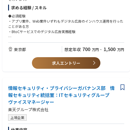
す。事業変革期である今、今まで以上に改善提案を通りやすいと感じてお
ります。また、社長直下のポジションのため、意思決定がスピーディで、
求める経験 / スキル
直近はデジタル領域の業務に従事いただきますが、
調整業務や根回しは不要のため、ストレスなく取り組むことが可能です。
将来的にはデジタル領域を越えたマーケティング業務にもチャレンジいた
◆必須経験
だき、
・アプリ案件、Web案件いずれもデジタル広告のインハウス運用を行った
・ワークライフバランス
ご自身のキャリアを拡張できるポジションになります。
ことがある方
働き方制度も充実しており、実働7.5時間／月の平均残業時間20H程度／週
・BtoCサービスでのデジタル広告実務経験
1日以上の出勤での在宅勤務が可能／フリーアドレス・フレックスによ
【概要】
り、働く場所と時間の融通が利く等、ワークライフバランスを重視した就
・各事業を成長させるデジタルマーケティング戦略の立案・推進
・デジタルマーケティング全般の戦略設計及び運用ディレクション
業が可能です。女性マネージャーも活躍しており、出産後に復職する女性
・外部パートナー（媒体・広告代理店各社など）と密に連携した施策効果
- KGI/KPI設定、予算管理、媒体及びメニュー選定、運用後のチューニン
700
1,500
東京都
社員も多い環境です。
想定年収
万円
~
万円
の最大化
グ、レポーティング
・所属組織の専門性向上への貢献(振り返り、ナレッジ共有、メンバー育成
・デジタル広告のインハウス運用実務経験（Google/X/Tiktok/Meta等）
・中長期的なキャリア形成
など)
求人エントリー
- 戦略立案、施策実行、効果検証のPDCAを一気通貫で回した経験
安定した経営基盤の上、離職率：3％以下／平均勤務年数：13.45年、と大
・デジタルマーケティング領域から、事業を大きく伸長させた成功体験
手並みで、退職金や財形貯蓄制度もあり、中長期的に腰を据えながら長く
【職務詳細】
働くことが出来ます。また、研修制度が充実しており、ご自身の志向性や
▼各事業のデジタルマーケティングのリード
◆必須スキル
経験を考慮の上で、多様なキャリア形成が可能です。
各事業のデジタルマーケティング領域における戦略立案から予算の策定・
・データと論理的根拠に基づき、適切な仮説構築・検証・実行ができる論
情報セキュリティ・プライバシーガバナンス部 情
管理、実行までを各事業担当と連携し、一連の流れで行います。
理的思考力
各事業におけるデジタルマーケティング領域の責任者として、
報セキュリティ統括室：ITセキュリティグループ
・事業責任者、外部代理店など、多種多様な関係者と円滑に連携し、目標
事業にとってなにをすべきかから考え、推進していただくことを期待して
達成に向けて推進できる高いコミュニケーション能力と巻き込み力
ヴァイスマネージャー
います。
・事業内容、体制、フェーズがそれぞれ異なるDeNAの様々な事業に柔軟
事業によって、運用体制(インハウス/代理店)が異なるので、最適な体制の
楽天グループ株式会社
に対応できる適応力
構築からいずれのケースでも実行できるケイパビリティを持った方を募集
上場企業
しています。
◆歓迎スキル
・インターネットサービスを提供している企業で、デジタルマーケティン
仕事内容
▼所属組織に対する専門性向上及び組織強化活動