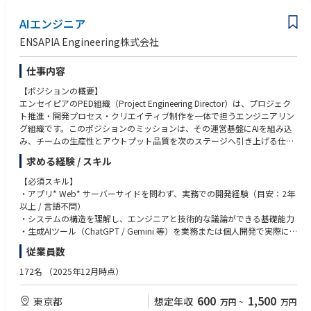
入・運用を推進していただきます。
・チームマネジメント、メンバー育成、またはメンタリングの経験
・また、日常的なセキュリティ運用の管理、セキュリティ関連プロジェク
AIエンジニア
・CISSP、CISM、CCSP、Security+、ITIL、PMP等の情報セキュリティま
トの推進、セキュリティサービスの運用管理、ならびに自動化を活用した
たはプロジェクトマネジメント関連資格
ENSAPIA Engineering株式会社
業務改善にも携わっていただきます。
・セキュリティ監視、セキュリティアセスメント、クラウド技術、自動
・グローバルチームとの協業を通じて、セキュリティ施策の推進、運用課
化、エンタープライズ向けセキュリティプラットフォームに関する経験
仕事内容
題の解決、既存セキュリティ対策の改善を行うほか、チーム運営の支援や
・大規模企業またはグローバル企業での業務経験
複数の担当領域にまたがる業務の調整、メンバーの育成・指導も担当して
【ポジションの概要】
いただきます。
エンセイピアのPED組織（Project Engineering Director）は、プロジェク
・海外拠点との会議、メール対応、ドキュメント作成、プロジェクト推進
ト推進・開発プロセス・クリエイティブ制作を一体で担うエンジニアリン
などのため、ビジネスレベルの英語力が必要です。
グ組織です。このポジションのミッションは、その運営基盤にAIを組み込
み、チームの生産性とアウトプット品質を次のステージへ引き上げる仕組
みを、0から設計・実装することです。
求める経験 / スキル
PMとしての実務経験は不問です。エンジニアとしての技術的知見を武器
【必須スキル】
に、「仕組みづくりで事業成長に貢献したい方」を募集します。
・アプリ* Web* サーバーサイドを問わず、実務での開発経験（目安：2年
以上 / 言語不問）
※AIを用いたプロジェクトマネジメントの改革を推進するポジションを弊
・システムの構造を理解し、エンジニアと技術的な議論ができる基礎能力
社ではPED（Project Engineering Director）という職種として募集してい
・生成AIツール（ChatGPT / Gemini 等）を業務または個人開発で実際に
ます
活用した経験
従業員数
・課題を構造化して整理し、エンジニア以外のメンバーにも伝えられるコ
業務内容
ミュニケーション力
172名
（2025年12月時点）
AI推進組織のスターティングメンバーとして、PED組織の「次世代運営基
盤」をAIで再構築するための企画・進行管理を担当します。
【歓迎スキル】
600
1,500
東京都
想定年収
万円
~
万円
・チームリーダーやテックリードなど、何らかのリード経験