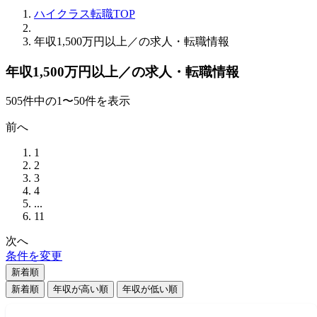
ハイクラス転職TOP
年収1,500万円以上／の求人・転職情報
年収1,500万円以上／の求人・転職情報
505
件
中の
1
〜
50
件を表示
前へ
1
2
3
4
...
11
次へ
条件を変更
新着順
新着順
年収が高い順
年収が低い順