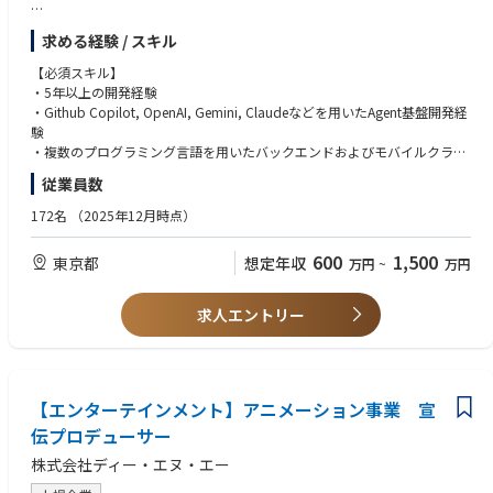
【具体的な業務内容】
求める経験 / スキル
・AIを用いた、全社横断的な開発体験・生産性向上のためのシステム設計
と開発
【必須スキル】
・AI Coding Agentなど、新規プロジェクトの開発
・5年以上の開発経験
・サーバー、Unity、フロントエンドなど既存プロジェクトへのAI技術導入
・Github Copilot, OpenAI, Gemini, Claudeなどを用いたAgent基盤開発経
と再設計支援
験
＜変更の範囲＞
・複数のプログラミング言語を用いたバックエンドおよびモバイルクライ
会社の定める業務
アント開発経験
従業員数
※エンセイピアグループの技術スタック一覧は[こちら]
【歓迎スキル】
172名
（2025年12月時点）
・バックエンド言語 (Python, Java, Golangなど) での実装経験
この仕事の魅力
600
1,500
東京都
想定年収
万円
~
万円
・安定基盤の上で、0→1のAI開発文化を定義できる
・クラウドサービス (AWS, GCP, Azure) の経験およびコンテナ技術 (Docke
・AI時代の新評価制度を立ち上げから共に創ることができる
r, Kubernetes) の理解
・未来投資される予算など会社として挑戦を後押しする環境
求人エントリー
・大規模かつ複雑なアーキテクチャの設計* 構築のご経験
ENSAPIA Engineering
・RAG（検索拡張生成）に関する知識* 開発経験
ENSAPIA Engineeringは、アバターソーシャルネットワーク分野で日本を
はじめ、グローバル市場で注目を集めているエンセイピアグループの中核
【求める人物像】
的な開発組織です。
【エンターテインメント】アニメーション事業 宣
・AIを単なるツールではなく「知的パートナー」と捉えられる方
・前例のない挑戦を楽しみ、自ら道を切り拓けるパイオニア精神を持つ方
伝プロデューサー
テックブログ https://engineering.cocone.io/
・技術の力で事業をドライブすることに情熱を注げる方
株式会社ディー・エヌ・エー
⇑是非エンセイピアのエンジニアのカルチャーを感じて頂けると幸いで