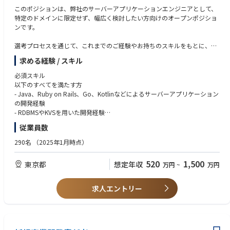
・プロダクト開発における要件定義、UX・業務設計の経験
このポジションは、弊社のサーバーアプリケーションエンジニアとして、
・暗号資産、ブロックチェーンに関する基礎的な知識または関心
特定のドメインに限定せず、幅広く検討したい方向けのオープンポジショ
・ユニットエコノミクスや事業計画の策定・評価経験
ンです。
・チームマネジメントまたはメンバー育成の経験
・ビジネスレベルの英語力
選考プロセスを通じて、これまでのご経験やお持ちのスキルをもとに、弊
社の以下サーバーアプリケーションエンジニアの中から最適なポジション
求める経験 / スキル
をご提案いたします。
各ポジションの詳細については以下の求人をご覧ください。
必須スキル
以下のすべてを満たす方
▼eコマースの具体的な業務内容
- Java、Ruby on Rails、Go、Kotlinなどによるサーバーアプリケーション
- eコマースに関連したサーバーアプリケーションの設計や開発・運用
の開発経験
- eコマースに関連したサーバーアプリケーションの開発運用を効率化する
- RDBMSやKVSを用いた開発経験
ための共通基盤の設計や構築
※ゲームに関連する開発経験の有無は問いません。
従業員数
- 長期的に保守ならびに機能拡張が可能なアーキテクチャの設計
- eコマースに関連するステークホルダーとの要件や仕様の調整
歓迎スキル
290名
（2025年1月時点）
以下の経験がある方を歓迎いたします
▼サーバーアプリケーションエンジニア（Nintendo Switch 2 本体機能）
- AWS、GCP等のクラウド技術を用いた開発経験
520
1,500
東京都
想定年収
万円
~
万円
https://herp.careers/v1/nscareer/xkbgRkvJLo-B
- 大規模なサーバーアプリケーションの開発・運用経験
- Docker、Kubernetes、Istio等のコンテナ技術を用いたサーバーアプリケ
▼サーバーアプリケーションエンジニア（スマートデバイス向けアプリ）
ーションの開発経験
求人エントリー
https://herp.careers/v1/nscareer/D-zHAm9Y6PWn
- JavaScript、TypeScript等を用いたWebフロントエンドの開発経験
- gRPCやWebRTCを利用したサーバーアプリケーションの開発経験
▼サーバーアプリケーションエンジニア（スマートデバイス向け共通基
盤）
求める人物像