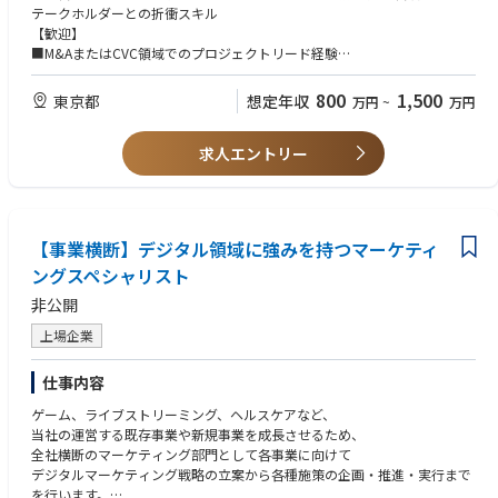
テークホルダーとの折衝スキル
・社会インフラに貢献
【歓迎】
GIS（Geographic Information System）は、地理情報システムのことで、
■M&AまたはCVC領域でのプロジェクトリード経験
「地理情報および付加情報をコンピュータ上で作成・保存・利用・管理・
■上場企業またはスタートアップでの経営戦略立案経験
表示・検索」等を可能にするシステムになります。私たちの生活に必要不
■高い当事者意識・実行力・リーダーシップをお持ちの方
800
1,500
東京都
想定年収
万円
~
万円
可欠な存在で、社会インフラ／ビジネス／オートモーティブ／製造・建築
／気象予測／危機管理／保健医療／天然資源／行政／教育／エンターテイ
ンメント等、様々な分野で活用されています。
求人エントリー
・先端技術の融合
「Society 5.0（未来社会のコンセプト）」に向けて、新規事業の立ち上げ
から技術革新に関わることができます。「GIS（地理情報システム）」「X
R（仮想現実・拡張現実・複合現実）」技術に、「AI（機械学習・ディー
【事業横断】デジタル領域に強みを持つマーケティ
プラーニング・画像処理・自然言語処理・時系列解析等）」「LiDAR（新
ングスペシャリスト
型光学リモートセンシング）」等の先端技術を融合させ、次世代社会の創
非公開
出に寄与していきたいと考えております。
上場企業
・テクノロジー・ドリブン
国内GISエンジンのパイオニアとして、一貫してテクノロジー・ドリブン
仕事内容
の思想を追及してきました。社員の約70％は技術職で、今までに多数のプ
ロダクトを開発して参りました。
ゲーム、ライブストリーミング、ヘルスケアなど、
当社の運営する既存事業や新規事業を成長させるため、
・挑戦を推奨するカルチャー
全社横断のマーケティング部門として各事業に向けて
カルチャーは、自由で風通しが良く、自主性は求められますが、上層部へ
デジタルマーケティング戦略の立案から各種施策の企画・推進・実行まで
の提案もウェルカムで、手をあげれば委ねる・任せる・挑戦できる環境で
を行います。