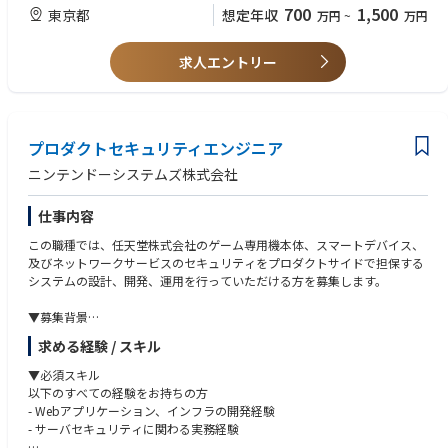
ら実行までの経験
700
1,500
東京都
想定年収
万円
~
万円
■介護×ITの分野にて新規事業創出やプロダクト改善をすすめ、0→1・1
・全社戦略や事業戦略の立案から実行までを自らドライブし成長させた経
→10・10→100など幅広いフェーズの事業を多角的に展開しています。
験
■全国50,000件を超える掲載数を誇るだけでなく、世の中の読者の「知り
・経営・戦略コンサルティングファームでのマネージャーポジション以上
求人エントリー
たい」に答える豊富なコンテンツを発信し、介護や社会保障の課題に切り
の経験
込むメディアとしても支持を得ています。
・PL責任を担い、自らオーナーシップを持って事業推進をした経験
■テレビCMも全国で放映し、介護領域で第一想起されるブランドとして
・IT企業やコンサルティングファームにおけるM&A後のPMI経験
着実に成長を続けており、圧倒的データ量を保有する業界No.1プラットフ
・ベンチャー企業などスピードが求められる環境における変革をリードし
ォームとして今後の事業展開の可能性も広がっています。
プロダクトセキュリティエンジニア
た経験
・コンサルティングファームや自社サービスを運営しているIT企業での業
ニンテンドーシステムズ株式会社
【業務概要】
務経験
事業を非連続で成長させるため、経営・事業戦略の立案と実行を行いなが
仕事内容
ら、経営陣と共に自ら事業の成長・加速化をリードしていただきます。戦
【求める人物像】
略策定から現場での実行・定着化まで中核となって取り組んでいただきま
・業務に対し責任を持ち、最後まで遂行するスタンスをお持ちの方
この職種では、任天堂株式会社のゲーム専用機本体、スマートデバイス、
す。
・会社の課題を自分事と捉え、主体的に課題発見や業務に取り組める方
及びネットワークサービスのセキュリティをプロダクトサイドで担保する
・不確実性を恐れず、従来のやり方に固執しないで柔軟に課題に向き合え
システムの設計、開発、運用を行っていただける方を募集します。
【具体的な業務内容】
る方
・全社戦略・事業戦略の立案と実行、全社プロジェクトの推進
・社内外のステークホルダーを巻き込みプロジェクトを推進できる方
▼募集背景
・予算作成、業績予測としての進捗管理
・事業や組織の成長によって起きる急激な変化を前向きに捉えることがで
任天堂株式会社はゲーム専用機やスマートデバイス上でプレイできるゲー
・事業KGI、KPI、NSMの策定や、組織戦略の立案・実行
求める経験 / スキル
きる方
ムやサービスを通じ、お客様に娯楽を提供する事がミッションの一つで
・非連続的な成長を実現するための事業開発とオペレーショナル・エクセ
す。ニンテンドーシステムズでは、これらのサービスのうち、ネットワー
▼必須スキル
レンスの実現
クサービスの開発、運用を担当しています。
以下のすべての経験をお持ちの方
・競合優位性の構築のためのデジタル・テクノロジー戦略の策定と実行
ネットワークサービスは、お客様に安心して楽しんで頂くために、高い安
- Webアプリケーション、インフラの開発経験
全性が求められます。また、多くの娯楽を提供するために高い開発効率も
- サーバセキュリティに関わる実務経験
【ミッション】
求められます。