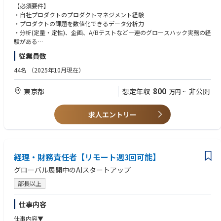
【キャリアパス】
・グロースハック業務(定量定性分析、施策設計、高速PDCA)
【必須要件】
本ポジションで成果を出し続けることで、マネジメント層としてのキャリ
(将来的に)プロダクトマネジメントチームの組成、マネジメント
・自社プロダクトのプロダクトマネジメント経験
アや事業部責任者としてのキャリアを目指すことが可能です。同時に目指
・プロダクトの課題を数値化できるデータ分析力
したいキャリアが明確な場合、手を挙げて頂ければどんなポジションでも
【ポジションの魅力】
・分析(定量・定性)、企画、A/Bテストなど一連のグロースハック実務の経
チャレンジできる環境です。
・社会貢献性が高い：社会課題ど真ん中の課題をProductで解決していく
験がある
・成長フェーズ：Productの成長フェーズでProduct構築に関わっていけ
・ビジネス、エンジニア、デザイナーとの開発推進経験
・経営課題から抽出したプロジェクトのゴール設定〜戦略定義を行い推進
従業員数
る
する事業推進リーダーポジションや責任者ポジション
・両面：to B(介護施設/医療機関)、to C(介護職/看護師)の両方が見れるPr
【歓迎要件】
44名
（2025年10月現在）
・既存事業の理解を深めた上で、サービス間のシナジーを生み出せる新規
oduct
以下のいずれかの経験のある方は歓迎します。
事業の事業開発責任者
・SaaS & Platform：単純なマッチングPlatformではなく、多くのオペレ
・複数施策の組み合わせKPI/KGIを大きく改善した経験
800
東京都
・オペレーションやシステムの最適化を通した事業の本質的な理解を元に
想定年収
非公開
万円
~
ーションを自動化しているなどSaaS要素もあり
・A/Bテストやその他の効果測定手法に関する知識・経験がある
各事業責任者へのキャリアチェンジなど
・リリーススピード：週に数回のリリースをするなど、顧客・市場にデリ
・社内DXに関する知識や実践経験(業務プロセスの効率化や自動化の推進)
バリーできるスピードが早い(顧客反応がすぐに見られる)
・プログラミングやシステム設計の基礎知識(エンジニアリングチームと円
求人エントリー
・マーケティング業務も含めて裁量もって意思決定できるポジションであ
滑に連携できる)
る
・介護医療業界トレンドや競合分析に精通
・会社規模も大きくなく、これから成長していく会社であるため、経営に
近い立場で関われる
【求める人物像】
経理・財務責任者【リモート週3回可能】
・プロダクト企画においてROI観点での意思決定・思考ができる
ユーザー中心な思考(ユーザーインサイトを理解し、プロダクト改善に取り
グローバル展開中のAIスタートアップ
組む姿勢)
・ユーザー／開発／ビジネスをバランス良く理解した状況判断力
部長以上
・ビジネス&エンジニアチームを巻き込み合意&調整ができる
・自律駆動で主体性があること(プロジェクトを自走できる能力）
仕事内容
仕事内容▼