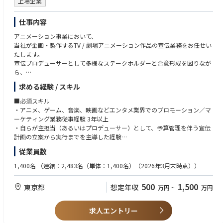
上場企業
す。
仕事内容
【開発実績】
『ポケコロ』https://www.pokecolo.jp/
アニメーション事業において、
『ポケコロツイン』https://pokecolotwin.jp/
当社が企画・製作するTV / 劇場アニメーション作品の宣伝業務をお任せい
『リヴリーアイランド』https://www.livly.com/ja/
たします。
※上記全てGooglePlayベストオブ受賞タイトル
宣伝プロデューサーとして多様なステークホルダーと合意形成を図りなが
ら、
『ポケユニ（ポケコロユニバース）』https://pokecolo-universe.com/
宣伝プランの策定から実行までを一気通貫で推進いただくポジションで
『LIVING with LIVLIES：もしもの世界』https://lwlivlies.livly.com/
求める経験 / スキル
す。
■必須スキル
【技術向上、教育体制】
▼職務内容詳細
・アニメ、ゲーム、音楽、映画などエンタメ業界でのプロモーション／マ
・技術勉強会
・アニメ作品の宣伝・販促計画の策定（コンセプト設計、ターゲット選
ーケティング業務従事経験 3年以上
・各種研修（リーダークラスによるスキル共有 など）
定、ロードマップ構築）
・自らが主担当（あるいはプロデューサー）として、予算管理を伴う宣伝
・AIハッカソン
・計画に則った各種施策の企画・推進
計画の立案から実行までを主導した経験
・LT大会
・宣伝・販促素材の制作・監修、クリエイティブディレクション
・製作委員会や版権元など、複雑なステークホルダーとの折衝・調整業務
・Technical Challenge Award
従業員数
・オウンドメディア／SNSの設計・運用（代理店やチームメンバーのディ
の実務経験
・Town Hall Meeting
レクション含む）
1,400名
（連結：2,483名（単体：1,400名）（2026年3月末時点））
・ゲームジャム
・主催／出展イベントの企画・運営
■歓迎スキル
・エンジニア組織 全体会議
・TV/雑誌/WEBなど各種メディアとの折衝、広報業務
・アニメ業界での宣伝プロデューサー、または宣伝デスクとしての実務経
・エンジニア社内報（Monthly Letter） 等
500
1,500
東京都
想定年収
万円
~
万円
・宣伝予算（P/L管理含む）、チームの管理業務
験
・チームのマネジメントや、後輩の育成・ディレクション経験
※ご入社後は集英社DeNAプロジェクツへ出向いただく予定です
・CD/BD/DVD/グッズ等のパッケージ、または配信特化の宣伝・販促経験
求人エントリー
・各種デザインソフト（Adobe Photoshop, Illustrator）や、動画編集ソ