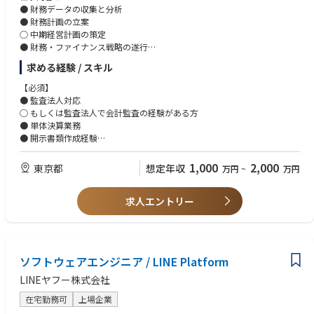
● 財務データの収集と分析
● 財務計画の立案
○ 中期経営計画の策定
● 財務・ファイナンス戦略の遂行
○ 財務DD
求める経験 / スキル
● 財務状況の把握と管理
○ 原価計算、税効果会計、減損会計、金融商品会計、部門別会計、連結決
【必須】
算、連
● 監査法人対応
結キャッシュフロー計算書等
○ もしくは監査法人で会計監査の経験がある方
○ 予実・増減分析
● 単体決算業務
● 資金計画・調達
● 開示書類作成経験
● 決算資料の作成
○ 決算短信、有価証券報告書、臨時報告書、会社法計算書類等
【歓迎スキル】
1,000
2,000
東京都
想定年収
万円
~
万円
● J-SOX対応
● IPO準備に関わる経験
● 取締役会資料作成
○ Ⅰの部、各種説明資料、新規上城のための四半期報告書、決算短信作成
求人エントリー
証券
審査、東証審査対応
● IFRSベースでの決算業務
● 海外子会社管理
● 財務DD
ソフトウェアエンジニア / LINE Platform
LINEヤフー株式会社
在宅勤務可
上場企業