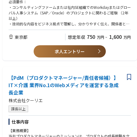
を担う部署で構成されています。多様なプロジェクトを通じて他部署との
必須要件：
積極的なコミュニケーションを促進し、長期的なキャリア開発、専門性の
・コンサルティングファームまたは社内SE組織でのWorkdayまたはグロー
深化、新たな分野への挑戦など、豊富なキャリアパスが開かれています。
バル人事システム（SAP／Oracle）のプロジェクトに関わるご経験 （2年
以上）
【HRIS部門で経験できること】
・技術的な内容をビジネス視点で理解し、分かりやすく伝え、関係者との
HRIS業務を通じて、継続的に拡大するグループの事業を根底から支える重
戦略的な議論を主導できる能力
要な役割を担っていただきます。国内のみならずグローバルに展開する人
・ビジネスレベルの英語力と流暢な日本語力
750
1,600
東京都
想定年収
万円
~
万円
事情報システム（Workday）ソリューションの改善に携わる機会も多く、
組織全体の効率化や戦略的な意思決定に貢献します。
歓迎要件：
求人エントリー
・プロジェクトマネジメント経験
【私たちのビジョン】
・ピープルマネジメント経験
インパクトのあるHRテクノロジーソリューションとサービスを通じてビジ
ネスを変革する、世界クラスの組織になること。
【PdM（プロダクトマネージャー/責任者候補）】
【私たちのミッション】
高品質のHRテクノロジーコンサルティングと課題解決を提供し信頼できる
IT×介護 業界No.1のWebメディアを運営する急成
パートナーとして、グローバルパートナーをエンパワメントし、ビジネス
長企業
の価値とイノベーションを引き出すことを可能にする。
株式会社クーリエ
【業務内容】
課長以上
豊富な経験と培われたスキルに基づき、最適なポジションをご提案いたし
ます。将来的には、チームリーダー、プロジェクトマネージャー、あるい
仕事内容
は専門分野の専門家として、組織の中核を担っていただくことを期待して
います。
【業務概要】
当社プロダクトマネージャーのミッションは、プロダクトの成長戦略を立