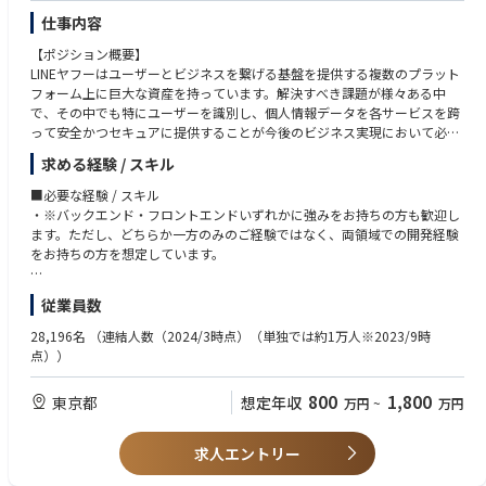
仕事内容
【ポジション概要】
LINEヤフーはユーザーとビジネスを繋げる基盤を提供する複数のプラット
フォーム上に巨大な資産を持っています。解決すべき課題が様々ある中
で、その中でも特にユーザーを識別し、個人情報データを各サービスを跨
って安全かつセキュアに提供することが今後のビジネス実現において必須
課題となっています。私たちは、LINEヤフーと関連グループ企業のサービ
求める経験 / スキル
ス間でIDとプロフィールを連携するための全社的なコア認証プラットフォ
ーム 「LY Federation Platform」を開発・提供しています。2023年10月に
■必要な経験 / スキル
まずLINE とヤフーユーザーに対して提供を開始しました。その後はPayPa
・※バックエンド・フロントエンドいずれかに強みをお持ちの方も歓迎し
yをはじめとした主要サービスへの展開を進め、グループ全体のユーザー
ます。ただし、どちらか一方のみのご経験ではなく、両領域での開発経験
体験を支える基盤へと進化させていきます。LINEヤフーと関連グループ企
をお持ちの方を想定しています。
業のサービスのIDとプロフィールを連携するための全社的なコア認証プラ
ットフォーム (LY Federation Platform)を持続的に拡張/改善し、運用・保
●バックエンド
従業員数
守業務を担当していただきます。
・サーバーサイド開発経験（3年以上）
・Java、Kotlin、C、C++、Scalaなどの一つ以上のプログラミング言語に
28,196名
（連結人数（2024/3時点）（単独では約1万人※2023/9時
本ポジションでは、このミッションクリティカルな認証プラットフォーム
対する深い理解
点））
において、高い信頼性とセキュリティを担保しながら、機能拡張・改善を
・Spring、SpringBootなどのアプリケーションフレームワークを用いたプ
継続的に推進し、全社サービスの成長を支えることが期待されます。LIN
ロダクト開発経験
800
1,800
東京都
想定年収
万円
~
万円
E・ヤフーの認証やメッセージング、ログイン機能を担うサーバー開発者
やモバイル開発者、グループ企業のパートナーと連携し、大規模かつ複雑
●フロントエンド
なシステムを横断して設計・開発・運用をリードしていただきます。
・React、Vue.js、TypeScript などの開発経験
求人エントリー
●その他
【主な業務内容】