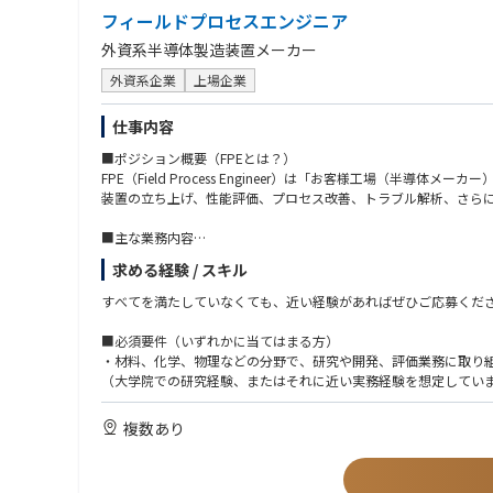
ビジネス上の必要性に応じて、PM／BD／Salesと連携する
特定装置や工程に特化した専門家
フィールドプロセスエンジニア
置く。
顧客への高度な技術提案やトラブル解決をリード
3. フィールドプロセスエンジニア／リージョナルテクノロジーエ
外資系半導体製造装置メーカー
顧客に対して、会社を代表する立場としてプロフェッショナルに対
顧客要求に基づくプロセス条件の確立、評価、改善
る。
外資系企業
上場企業
新装置のプロセス立ち上げや歩留まり改善、次世代技術開発サポ
4. テクニカルサポート／アプリケーションエンジニア
エスカレーション対応、システムアップグレード、評価の過程に
顧客からの技術問い合わせ対応、製品改善へのフィードバック
仕事内容
本社開発部門との橋渡し役
■ポジション概要（FPEとは？）
5. マネジメント職（チームリーダー → マネージャー）
FPE（Field Process Engineer）は「お客様工場（半
顧客からの技術問い合わせ対応、製品改善へのフィードバック
装置の立ち上げ、性能評価、プロセス改善、トラブル解析、さら
本社開発部門との橋渡し役
6. 営業・カスタマーサクセス・コンサルティング
■主な業務内容
技術知識を活かしたソリューション提案型営業
1. 半導体製造装置の立ち上げ
顧客の生産性改善や新技術導入支援
求める経験 / スキル
工場に導入されたLam装置を稼働させ、レシピ（プロセス条件）
すべてを満たしていなくても、近い経験があればぜひご応募くだ
2. 前工程プロセス性能の検証・改善
形状異常、膜厚ばらつき、エッチング速度低下などをデータ分析・
■必須要件（いずれかに当てはまる方）
・材料、化学、物理などの分野で、研究や開発、評価業務に取り
3. トラブルシュート（原因解析）
（大学院での研究経験、またはそれに近い実務経験を想定してい
ガス、温度、圧力、RF、チャンバー状態などの装置パラメータを
・実験や評価を通じて、条件を変えながら結果を確認し、「なぜ
・技術的な内容について、社内外の関係者と会話しながら、認識
複数あり
4. 顧客との技術連携
・現場や装置、実機を扱う業務の中で、想定外のトラブルや課題
評価結果の説明や改善提案、デモンストレーション（お客様向け
・日本語での業務遂行が可能な方
（技術的な説明、打ち合わせ、簡単な文書作成を含みます）