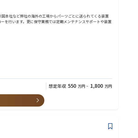
米国本社など弊社の海外の工場からパーツごとに送られてくる装置
ォローを行います。更に保守業務では定期メンテナンスサポートや装置
さい。
、簡易プログラミング経験、顧客対応を含む技術系業務、ラインの
550
1,800
想定年収
万円
~
万円