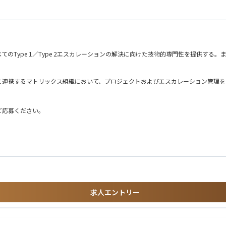
務経験
e 1／Type 2エスカレーションの解決に向けた技術的専門性を提供する。また、当社の専
。その後は、OJTでフォローとなります。半年後位を目途に、装置を触り始め、2年
連携するマトリックス組織において、プロジェクトおよびエスカレーション管理を
の解決を推進する。
を遂行できるセルフスターターであること。
ご応募ください。
ロダクトグループへ代表して伝え、エンジニアリングCIP、生産性向上、ドキュメ
研修の一環で北上への出張が生じる場合がございます。
して、必要に応じてアルファ／ベータシステムのアップグレードや構築を支援する。
する。さらに、手順書の改善、エンジニアリング設計や変更に対するフィードバック
。また、Escalation Solver、Community of Specialists
ィと積極的に知識を共有する。
せん）
求人エントリー
りを通じて、ローカルのアカウントチームエンジニアを指導・育成する。また、エス