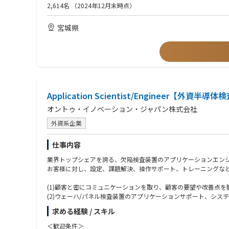
2,614名
（2024年12月末時点）
宮城県
Application Scientist/Engineer【外
オントゥ・イノベーション・ジャパン株式会社
外資系企業
仕事内容
業界トップシェアを誇る、欠陥検査装置のアプリケーションエン
お客様に対し、設定、課題解決、操作サポート、トレーニングな
(1)顧客と密にコミュニケーションを取り、顧客の要望や改善点を
(2)ウェーハ/パネル検査装置のアプリケーションサポート、シ
(3)本社エンジニアリングチーム、テクニカルサポートチーム、
求める経験 / スキル
(4)半導体工場内のツール（Ontoのツールを含む）に接続され
(5)顧客に操作のトレーニングを行い、必要に応じてトレーニング
＜歓迎条件＞