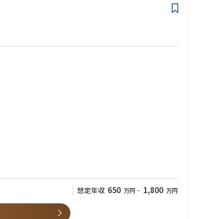
間の短縮を通じて、システム全体の生産性および効率性の向上に重点を
が確認された際には、既存顧客および潜在顧客に適切な情報を提供す
650
1,800
想定年収
万円
~
万円