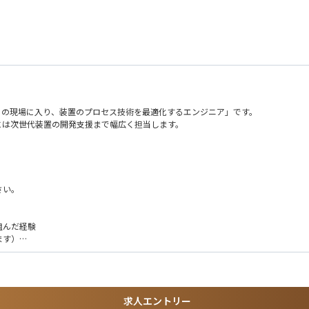
。また、顧客の技術ロードマップを理解し、装置停止時間の削減やエスカレーション期
ンジニア
応する。会社の製品ラインおよびFKMに関する知識を活用し、新たな追加ニーズ
ート
おいて、良好な顧客関係を構築する。
導体メーカー）の現場に入り、装置のプロセス技術を最適化するエンジニア」です。
には次世代装置の開発支援まで幅広く担当します。
を最適化する
さい。
実験計画（DOE）で改善。歩留まり向上を支援
組んだ経験
ます）
解析し、原因を切り分ける
その結果になったのか」を考え、説明してきた経験
をすり合わせたり、方針を決めた経験
に対し、原因を考え、対策を実行した経験
プロセス紹介）、顧客の量産工場でのプロセス条件作り
求人エントリー