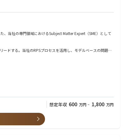
門領域におけるSubject Matter Expert（SME）として
後目途に独り立ちを頂くイメージです。
リードする。当社のRPSプロセスを活用し、モデルベースの問題解
ント更新を通じた改善を推進する。
また、アルファ／ベータ装置の導入時にはプロダクトグループと協
提供にも貢献する。
600
1,800
想定年収
万円
~
万円
（CoS）の活用、ならびにローカルおよびリージョナルのアカウントチーム向け
カレーションに至っていない課題への対応を支援し、エスカレーシ