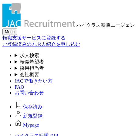
ハイクラス転職
エージェン
Menu
転職支援サービスに登録する
ご登録済みの方
求人紹介を申し込む
求人検索
転職希望者
採用担当者
会社概要
JACで働きたい方
FAQ
お問い合わせ
保存済み
新規登録
Mypage
ハイクラス転職TOP