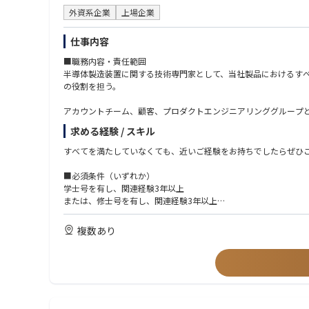
半導体製造装置メーカー、または半導体デバイスメーカーでの業
④その他
外資系企業
上場企業
生産技術、歩留まり改善、トラブル対応の経験
・品質問題レポート、問題レポート等作成
以下いずれかの製品・工程に関わった経験
・安全、品質問題防止のための事前検知レポート作成
Deposition（薄膜）
仕事内容
・顧客向け定例会議の資料作成、説明等
Etching（エッチング）
■職務内容・責任範囲
Wet Clean（洗浄）
半導体製造装置に関する技術専門家として、当社製品におけるすべてのTyp
■入社後の充実した研修
PLP／パネル加工
の役割を担う。
スキルやキャッチアップ状況に応じて1～2カ月の研修があります
▼ 電気・機械・設計・IT系
電気・機械図面、回路図、操作マニュアルの読解力
アカウントチーム、顧客、プロダクトエンジニアリンググループと
■出張について
機械設計経験、CADの知識
決、DoE（実験計画法）、データ分析を通じて、複雑な装置課題
・出張無し拠点
電気設計、電気電子分野の知見
求める経験 / スキル
北海道オフィス
プログラミング経験（言語不問）
グローバル組織の中で、間接的な監督下においても自律的に業務
広島オフィス
すべてを満たしていなくても、近いご経験をお持ちでしたらぜひ
Linuxの知見
北上サービスセンター
第二種電気主任技術者をお持ちの方
顧客およびアカウントチームの技術的要件をエンジニアリング・プ
四日市テクノロジーセンター※四日市拠点のみ入社後1～2年目に
■必須条件（いずれか）
▼ コミュニケーション・調整力
学士号を有し、関連経験3年以上
顧客対応経験
問題解決能力および技術力を活用し、プロダクトグループと連携
・出張有り拠点
または、修士号を有し、関連経験3年以上
社内外・多部門との連携、調整業務の経験
業し、知識習得を進めるとともに、その知識をフィールドへ展開
本社(新横浜)
または、実務経験なしの博士号取得者
または、上記に相当する実務経験を有する方
■語学スキルについて
複数あり
当社のナレッジマネジメントを効果的に活用し、エスカレーションの解決を図る
■幅広いキャリアパス
英語の読み書きに抵抗がない方
知識共有クラスの開催を通じて、Lamの世界中の技術コミュニテ
※本ポジションからのキャリアパスとなります※
（マニュアル理解、メール対応が中心。会話力は必須ではありま
1. ジュニアFSE → シニアFSE
エスカレーション管理およびファブ／サイトでの日常的なやり取
より複雑な装置や顧客対応を担当
ョンの未然防止に貢献する。
チームリーダーとして新人育成やプロジェクト管理を担う
2. テクニカルスペシャリスト