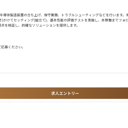
の半導体製造装置の立ち上げ、保守業務、トラブルシューティングなどを行います。
つき)かけてセッティング(組立て)、基本性能の評価テストを実施し、本稼働までフ
題点を検証し、的確なソリューションを提供します。
がありますが、翻訳機などを使いながらでの業務が可能でございますのでご安心くだ
ご応募ください。
認
作、トラブルシューティング、品質管理、試験・評価、解析、機械いじりが伴う業務
告
求人エントリー
善品の評価、展開
必要治具等