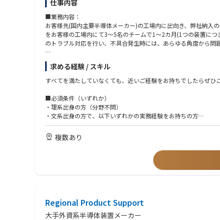
仕事内容
■業務内容：
お客様先(国内主要半導体メーカー)の工場内に出向き、弊社納入
をお客様の工場内にて3～5名のチームで1～2カ月(1つの装置に
のトラブル対応を行い、不具合発生時には、あらゆる角度から問
※米国が本社のため、メールにて英語で連絡をとって頂く可能性
求める経験 / スキル
■業務内容詳細
すべてを満たしていなくても、近いご経験をお持ちでしたらぜひ
①カスタマーサポート、オンサイト業務：
■必須条件（いずれか）
・新規納入装置の立ち上げ：据え付け、組み立て、調整、性能確
・理系出身の方（分野不問）
・装置のサポート：メンテナンス作業、故障修理等
・文系出身の方で、以下いずれかの実務経験をお持ちの方
・アップグレードキットの組み立て、調整、性能確認
サービスエンジニア、保全、製造、組立、加工、設備・装置の操
・アジアを中心とした他リージョンへの立ち上げ等サポート
管理
複数あり
エスカレーション対応：
・国内テクニカルグループへのエスカレーションレポート作成
■歓迎条件（活かせる経験・知識）
・US含むサポート部隊と連携による解決策の立案、実行、顧客報
これまでのご経験を、半導体・装置分野で活かせます。
②稼働装置改善に関するサポート：
▼ 装置・設備・メンテナンス系
プロジェクト参加、データ取得、アイディアの立案、装置性能改
製造業におけるサービスエンジニア経験
③次世代装置導入サポート：プロジェクト参加
機械／装置／設備のメンテナンス・保全経験
・立ち上げ、調整、性能確認
保全、組立、機械加工のご経験
Regional Product Support
・故障対応
検査装置を扱ったご経験
・評価サポート：データ取得、改善等
▼ 半導体・製造プロセス系
大手外資系半導体装置メーカー
・量産機対応向け準備：不具合点フィードバック、手順書作成、