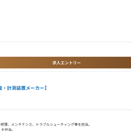
ションを管理する。
リケーションを開発する。
and and required improvement by business level or native Japanese Language.
s, system operation support and training to customers directly, consult technical 
nical Support team & service team cross functionally to provide application & iss
tor fabs (including Onto’s tools).
al if necessary.
omplex technical issues and managing escalations of those issues
ew application with customer.
求人エントリー
s over.
半導体検査・計測装置メーカー】
の修理、メンテナンス、トラブルシューティング等を担当。
）を担当。