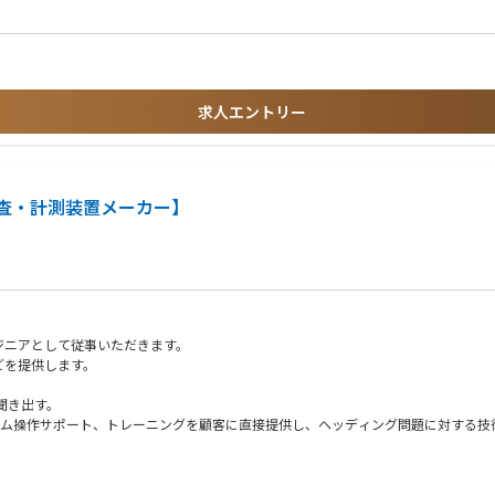
求人エントリー
資半導体検査・計測装置メーカー】
ジニアとして従事いただきます。
どを提供します。
聞き出す。
ステム操作サポート、トレーニングを顧客に直接提供し、ヘッディング問題に対する
サービスチームと協力し、アプリケーションや問題解決策を提供する。
たサーバーの操作とセットアップ。
資料を作成する。