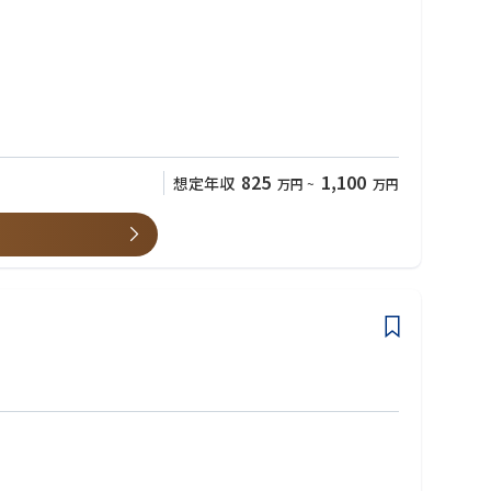
solution for heading issues.
ue solution, take Applications ownership of escalations.
825
1,100
想定年収
万円
~
万円