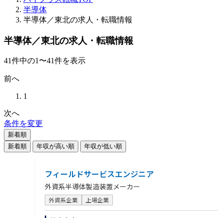
半導体
半導体／東北の求人・転職情報
半導体／東北の求人・転職情報
41
件
中の
1
〜
41
件を表示
前へ
1
次へ
条件を変更
新着順
新着順
年収が高い順
年収が低い順
フィールドサービスエンジニア
外資系半導体製造装置メーカー
外資系企業
上場企業