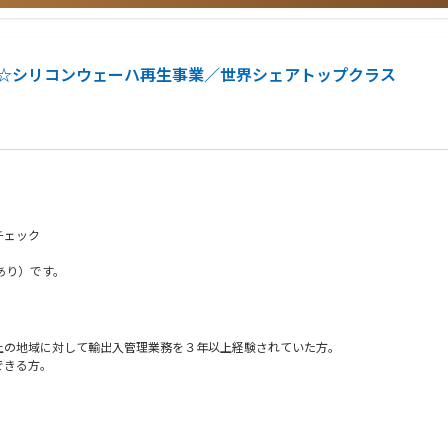
が多く、メールなどで海外拠点と連携する場合があります
☆シリコンウェーハ再生事業／世界シェアトップクラス
。
はアプリケーションエンジニア経験
チェック
閑あり）です。
る知識や経験
、試作、立ち上げ、顧客対応の経験
E、統計手法の名称を使っていなくても問題ありません）
上の地域に対して輸出入管理業務を３年以上経験されていた方。
できる方。
研修の一環で北上への出張が生じる場合がございます。
験
なく、それを業務に活かそうとする意識・意欲のある方。