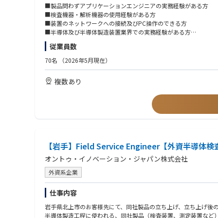
(6)顧客の複雑な技術的問題を解決し、それらの問題のエスカレー
■製品問わずアプリケーションエンジニアの実務経験がある方
(7)新しいシステムの技術情報を提供し、顧客と共に新しいアプ
■検査機器・解析機器の使用経験がある方
(8)日本地域を5年以上、10年以上サポートする。
■装置のネットワークへの接続及びPC操作のできる方
■半導体及び半導体製造装置業界での実務経験がある方
■英語でのミーティングに参加できる方
従業員数
(1) Communicate with customer very closely, and find their dem
(2) Provide application support for wafer/panel inspection system
70名
（2026年5月現在）
(3) Work collaboratively with Headquarter engineering team, Tech
(4) Operation and setup Servers connected to tools in semiconduc
複数あり
(5) Train customers on tool operation and generate training materi
(6) Establish and broaden the customer base by resolving their c
(7) Providing new system technology information and develop n
(8) Support Japan region for more than 5 year, expecting 10 year
【岩手】Field Service Engineer【外資
オントゥ・イノベーション・ジャパン株式会社
外資系企業
仕事内容
岩手県北上市のお客様先にて、同社製品の立ち上げ、立ち上げ後
半導体製造工程に使われる、同社製品（検査装置、測定装置など