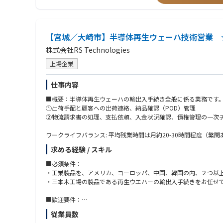
5. 本社（米国）との技術連携
装置改善・不具合共有・次世代装置の開発支援。技術文書は英語
■近い職種(企業によって定義が異なるため記載しております)
・プロセスエンジニア
6. プロジェクト管理
・技術マーケティング
【宮城／大崎市】半導体再生ウェーハ技術営業 
課題の定義、実験計画、スケジュール管理、チーム連携
・プロジェクトマネジメント
・アプリケーションエンジニア
株式会社RS Technologies
7. 技術指導・ナレッジ共有
装置設置時のトレーニング。若手エンジニア育成
上場企業
■以下の経験をお持ちの方は、特に親和性があります
・顧客の要望を整理し、技術的な観点で形にしてきた経験
■扱う装置
・技術的な立場で、製品やサービスの価値を説明してきた経験
仕事内容
希望・経験に応じて、以下のいずれかを担当します：
・社内外を巻き込んで、案件やテーマを前に進めた経験
■概要：半導体再生ウェーハの輸出入手続き全般に係る業務です
エッチング（Etch）
・半導体材料、製造、装置メーカーでのプロセスエンジニアまた
①出荷手配と顧客への出荷連絡、納品確認（POD）管理
成膜（Deposition）
②物流請求書の処理、支払依頼、入金状況確認、債権管理の一次
洗浄（Wet Clean）
■歓迎要件
PLP（新アプリケーション）
・材料、化学、物理系分野の大学院修了（修士または博士）
ワークライフバランス: 平均残業時間は月約20-30時間程度（繁
・半導体、電子材料、薄膜、成膜、エッチング、洗浄などに関わ
■出張について
（業務経験でなく、研究や評価レベルでも問題ありません）
求める経験 / スキル
・出張無し拠点
・装置メーカー、材料メーカー、デバイスメーカーなどでの評価
北海道オフィス
■必須条件：
・実験結果やデータをまとめ、改善提案や報告を行った経験（DO
広島オフィス
・工業製品を、アメリカ、ヨーロッパ、中国、韓国の内、２つ以
・顧客先や現場での評価対応、技術説明、レポート作成の経験
北上サービスセンター
・三本木工場の製品である再生ウエハーの輸出入手続きをお任せ
・英語の技術資料を読むことに抵抗がない方
四日市テクノロジーセンター※四日市拠点のみ入社後1～2年目に
または、簡単な技術的なやり取りができる方
■歓迎要件：
・複数の関係者と調整しながら、業務やプロジェクトを進めた経
業務関係者との会話や議論（コミュニケーション）に苦手意識が
従業員数