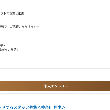
ェクトの立案と推進
業務でもご活躍いただけます
ト参画の可能性
理の業務に従事しつつ、さらなる歩留改善、原価低減、生産効率向上に向けた製品技
良い
品の品質向上や生産効率の向上を実現できるスキルが要求される。
障がない英語力
イスの生産に向けて、新技術や製品知識を積極的に学び、自ら成長に向けた行動を取る
求人エントリー
リードするスタッフ募集＜神奈川 厚木＞