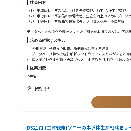
仕事内容
（1） 半導体レーザ製品における歩留管理、前工程/後工程管理
（2） 半導体レーザ製品の歩留改善、生産性向上のためのプロジ
（3） 半導体レーザ製品の特性改善、プロセス改善、不良解析
データベースの操作や統計ソフトのご知見をお持ちの方は、下記
（4）製品歩留まり改善に関するDX推進 ※AIの導入プロジェク
求める経験 / スキル
【ミッション】
- 評価技術、歩留まり改善、原価低減に関する経験
-担当する半導体レーザ製品において、日々の歩留管理、工程管
- データベース操作や統計解析ソフトウェアのスキルがあると尚
給するために、ウエハ工程と後工程のエンジニアをリードして製
- ビジネスレベル初級～英語でのメール対応やPPT資料作成に支
-メガデータセンターやAI/MLに不可欠な最先端の高速光デバ
従業員数
■会社・カルチャー
240名
〇設計開発と量産をつなぐ技術拠点（単なる製造ではない）
神奈川県
〇「仮説→提案→即実装」の改善サイクルを重視
〇海外拠点との連携が前提（英語は実務ツール）
〇成果ベース評価（年功序列ではない）
〇少数精鋭で意思決定が速く、裁量が大きい
■光デバイスとは
AIやデータセンターの普及により、従来の電気信号では
DS2171 [生産戦略]ソニーの半導体生産戦略を