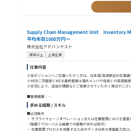
・国内テクニカルグループへのエスカレーションレポート作成
■歓迎条件（活かせる経験・知識）
・US含むサポート部隊と連携による解決策の立案、実行、顧客報
これまでのご経験を、半導体・装置分野で活かせます。
②稼働装置改善に関するサポート：
▼ 装置・設備・メンテナンス系
プロジェクト参加、データ取得、アイディアの立案、装置性能改
製造業におけるサービスエンジニア経験
③次世代装置導入サポート：プロジェクト参加
機械／装置／設備のメンテナンス・保全経験
・立ち上げ、調整、性能確認
保全、組立、機械加工のご経験
Supply Chain Management Unit Inv
・故障対応
検査装置を扱ったご経験
・評価サポート：データ取得、改善等
平均年収1000万円～
▼ 半導体・製造プロセス系
・量産機対応向け準備：不具合点フィードバック、手順書作成、
半導体製造装置メーカー、または半導体デバイスメーカーでの業
株式会社アドバンテスト
④その他
生産技術、歩留まり改善、トラブル対応の経験
・品質問題レポート、問題レポート等作成
以下いずれかの製品・工程に関わった経験
課長以上
上場企業
・安全、品質問題防止のための事前検知レポート作成
Deposition（薄膜）
・顧客向け定例会議の資料作成、説明等
Etching（エッチング）
仕事内容
Wet Clean（洗浄）
■入社後の充実した研修
PLP／パネル加工
※当ポジションへご応募いただく方は、日本語/英語表記の応募書
スキルやキャッチアップ状況に応じて1～2カ月の研修があります
▼ 電気・機械・設計・IT系
※WEB二次面接とWEＢ最終面接は海外メンバや役員との英語面接
電気・機械図面、回路図、操作マニュアルの読解力
※状況により、追加の課題などご依頼させていただく場合がござ
■出張について
機械設計経験、CADの知識
・出張無し拠点
電気設計、電気電子分野の知見
■業務概要：
北海道オフィス
プログラミング経験（言語不問）
組織全体のEnd-to-Endの在庫管理プロセスの構築及び、最適化
求める経験 / スキル
広島オフィス
Linuxの知見
この役割は、ビジネス目標、業務の実行、システムの機能との整合性を確
北上サービスセンター
第二種電気主任技術者をお持ちの方
■必須条件
四日市テクノロジーセンター※四日市拠点のみ入社後1～2年目に
▼ コミュニケーション・調整力
基本的な業務内容は以下の通りです。
・ サプライチェーンオペレーションまたは在庫管理における豊富
顧客対応経験
・ 原材料、中間品、完成品の在庫に関するEnd-to-Endの在
（複雑でグローバルな組織での経験があれば尚可）
・出張有り拠点
社内外・多部門との連携、調整業務の経験
・ 業務プロセスが事業の成長および戦略的目標に沿って運用され
・ 在庫管理プロセスを改善するためのデータ分析の実施能力及び