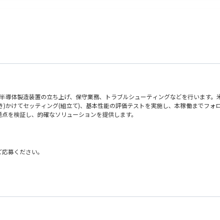
ニケーションをとれる方
の業務経験をお持ちの方尚可
の半導体製造装置の立ち上げ、保守業務、トラブルシューティングなどを行います。
つき)かけてセッティング(組立て)、基本性能の評価テストを実施し、本稼働までフ
題点を検証し、的確なソリューションを提供します。
がありますが、翻訳機などを使いながらでの業務が可能でございますのでご安心くだ
ご応募ください。
認
作、トラブルシューティング、品質管理、試験・評価、解析、機械いじりが伴う業務