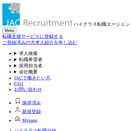
ハイクラス転職
エージェン
Menu
転職支援サービスに登録する
ご登録済みの方
求人紹介を申し込む
求人検索
転職希望者
採用担当者
会社概要
JACで働きたい方
FAQ
お問い合わせ
保存済み
新規登録
Mypage
ハイクラス転職TOP