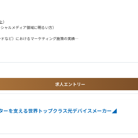
連携し、グローバルマーケティング戦略／キャンペーンの日本市場向けローカライズ
化および製品販売の推進
ティングおよびソーシャルメディア戦略の立案・実行
上）
ーシャルメディア領域に明るい方）
グ資料の企画・制作管理
策の企画・実行
ランドなど）におけるマーケティング施策の実績
るブランドメッセージの一貫性確保および日本市場向け展開
ル、および社内外の関係者との協働力
ェア拡大支援
ライン遵守
求人エントリー
ンターを支える世界トップクラス光デバイスメーカー◢