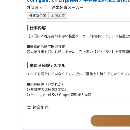
外資系大手半導体装置メーカー
外資系企業
上場企業
仕事内容
【米国に本社を持つ半導体装置メーカー/半導体エッチング装置分野
■継続的な研究開発投資
最先端技術を提供し続けるため、売上高の【10～15％】を研究
■業務内容
求める経験 / スキル
•半導体製造装置（CVD又はEtch又はClean）の仕様決定を促
•顧客からの要求仕様と出荷装置仕様との整合をとる作業
すべてを満たしていなくても、近いご経験をお持ちでしたらぜひ
- 顧客・社内関係部門・協力会社へ装置仕様・作業区分を説明し
•装置の仕様書および設計図書の作成
■応募条件（いずれか）
•国内手配品の選定、予算の立案、購入および予算管理
1) 現職務での経験2年以上
•搬入および機器接続作業の管理業務
2) Management及び Project管理能力尚可
• 出張比率：通常は0~5%
3) 部署・年齢など壁なく積極的に国内(社内外)及び海外とコミュ
4) お互いを尊重するチームワークを持つ方
神奈川県
■当社特徴：
5) ⾃分から積極的に⾏動できる方
半導体製造装置において圧倒的な技術力と装置性能で、世界の主要
※未経験者でも意欲のある方歓迎です。
業へと導いたもの、それは、お客様のニーズにマッチしたソリュ
アイデアや意見を尊重し、チームとしてひとつの目標を目指す事
■経験・資格
リカ本社や他の拠点のエンジニアとチームを組む、あるいは日本