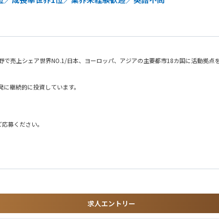
で売上シェア世界NO.1/日本、ヨーロッパ、アジアの主要都市18カ国に活動拠点
開発に継続的に投資しています。
し、仕様決定後の変更を管理する
ご応募ください。
、合意を得るまでを担当する
ニケーションをとれる方
半導体メーカーからも評価を受けており、半導体エッチング装置において世界No.
ーションを提供できる「最先端の技術力」に加えて、ボーダレスに連携するチームワ
求人エントリー
で、数々の最先端技術やイノベーションを生み出してきました。日本の半導体メーカ
のエンジニアが他の拠点のプロジェクトに参加することもあります。