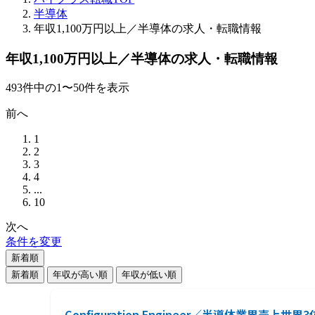
半導体
年収1,100万円以上／半導体の求人・転職情報
年収1,100万円以上／半導体の求人・転職情報
493
件
中の
1
〜
50
件を表示
前へ
1
2
3
4
...
10
次へ
条件を変更
新着順
新着順
年収が高い順
年収が低い順
Configuration Engineer／半導体業界