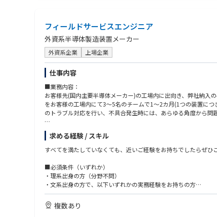
1) 大卒以上（理系）
2) 機械または電気の業務経験をお持ちの方
3) Management及び Project管理能力尚可
フィールドサービスエンジニア
4) 会社の経営方針等を理解し、実践できる方
5) ラム装置の知識をお持ちの方尚可
外資系半導体製造装置メーカー
6) 部署・年齢など壁なく積極的に国内(社内外)及び海外とコミュ
外資系企業
上場企業
7) 英語コミュニケーションスキル（目安TOEIC 500点以上）
8) お互いを尊重するチームワークを持つ方
9) ⾃分から積極的に⾏動できる方
仕事内容
10) 取引先との問い合わせや折衝、手続き、納品の受け入れなど
■業務内容：
お客様先(国内主要半導体メーカー)の工場内に出向き、弊社納入
をお客様の工場内にて3～5名のチームで1～2カ月(1つの装置に
のトラブル対応を行い、不具合発生時には、あらゆる角度から問
※米国が本社のため、メールにて英語で連絡をとって頂く可能性
求める経験 / スキル
■業務内容詳細
すべてを満たしていなくても、近いご経験をお持ちでしたらぜひ
①カスタマーサポート、オンサイト業務：
■必須条件（いずれか）
・新規納入装置の立ち上げ：据え付け、組み立て、調整、性能確
・理系出身の方（分野不問）
・装置のサポート：メンテナンス作業、故障修理等
・文系出身の方で、以下いずれかの実務経験をお持ちの方
・アップグレードキットの組み立て、調整、性能確認
サービスエンジニア、保全、製造、組立、加工、設備・装置の操
・アジアを中心とした他リージョンへの立ち上げ等サポート
管理
複数あり
エスカレーション対応：