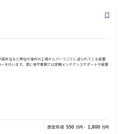
米国本社など弊社の海外の工場からパーツごとに送られてくる装置
ォローを行います。更に保守業務では定期メンテナンスサポートや装置
さい。
、簡易プログラミング経験、顧客対応を含む技術系業務、ラインの
550
1,800
想定年収
万円
~
万円