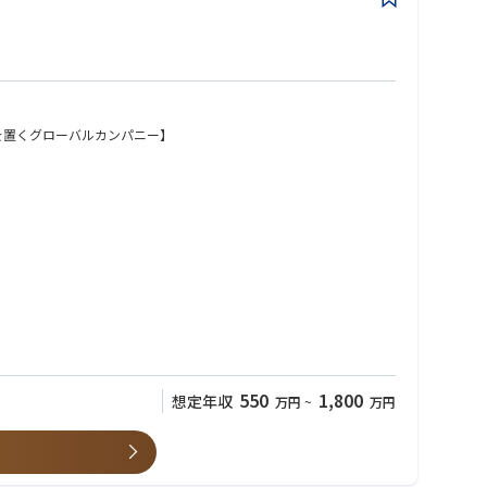
を置くグローバルカンパニー】
550
1,800
想定年収
万円
~
万円
1のマーケットシェアを持っています。当社を世界トップクラスの企
ークです。多様な文化やバックグラウンドを持った社員がお互いの
ーの要求に応えるために、日本国内のエンジニアだけでなく、アメ