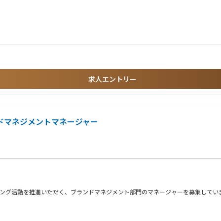
る。
庫の維持・調整プロセスを構築する。
/WMSなど)を使用した経験
管理プロセスを効果的かつ効率的に実行するためのツールを提供する。
連携するための、優れたコミュニケーションスキルとステーク
せん）
を特定し、在庫管理プロセスの改善策を提案する。
、維持する。
キル
る。
イティング）
する。
ることを確保する。
ョンと協働を促進して継続的に在庫管理プロセスを改善する。
求人エントリー
ンジニア
を促進した経験
ート
スを構築し、展開するという重要な役割を担っていただくため、高い達成感を得られる
するため、英語力をフルに活かせる職場です。
 / ブランドマネジメントマネージャー
得ることができます。
年１～２回程度発生する可能性がございます。
ケティング活動を推進いただく、ブランドマネジメント部門のマネージャーを募集して