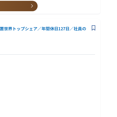
 ◆半導体試験装置世界トップシェア／年間休日127日／社員の
後目途に独り立ちを頂くイメージです。
進します。
。