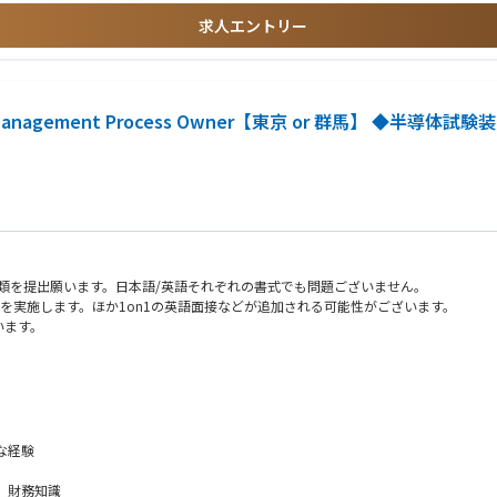
告
求人エントリー
善品の評価、展開
entory Management Process Owner【東京 or 群馬】
必要治具等
務経験
類を提出願います。日本語/英語それぞれの書式でも問題ございません。
。その後は、OJTでフォローとなります。半年後位を目途に、装置を触り始め、2年
を実施します。ほか1on1の英語面接などが追加される可能性がございます。
います。
を行う責任を担います。
保し、Inventory Managementにおける継続的な改善、標準化、効率化を推
研修の一環で北上への出張が生じる場合がございます。
な経験
庫管理プロセスを設計し、売上の最大化と過剰・陳腐化在庫（E&O）の最小化を実現する
ることを確保する。
、財務知識