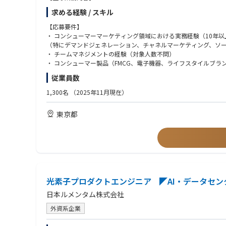
・ 営業部門、関連部門、チャネルパートナー、主要顧客と密に
求める経験 / スキル
・ 日本市場におけるブランド認知向上、顧客エンゲージメント強
・ 日本のビジネス目標およびターゲット顧客に基づいたマーケ
【応募要件】
・ マーケティング予算の管理およびROI最大化に向けた最適化
・ コンシューマーマーケティング領域における実務経験（10年以
・ 市場動向、消費者行動、競合分析に基づいた戦略立案
（特にデマンドジェネレーション、チャネルマーケティング、ソ
・ デジタルコンテンツ、販促物、広告資材など各種マーケティン
・ チームマネジメントの経験（対象人数不問）
・ デジタル、SNS、メール、オフラインを含むマルチチャネル施
・ コンシューマー製品（FMCG、電子機器、ライフスタイルブ
・ グローバル／リージョナルマーケティングチームとの連携によ
・ 高いコミュニケーション能力、プロジェクトマネジメントスキ
従業員数
・ KPIのモニタリングおよび分析、改善提案の実施
・ 営業チームと連携したキーアカウント向け戦略の策定およびシ
1,300名
（2025年11月現在）
・ マーケティング施策における各種法規制およびブランドガイド
東京都
光素子プロダクトエンジニア ◤AI・データセ
日本ルメンタム株式会社
外資系企業