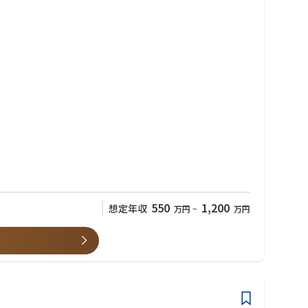
術業務を担当する。需要変動が激しい市場において、製品を柔軟に供
ことが期待される。
550
1,200
想定年収
万円
~
万円