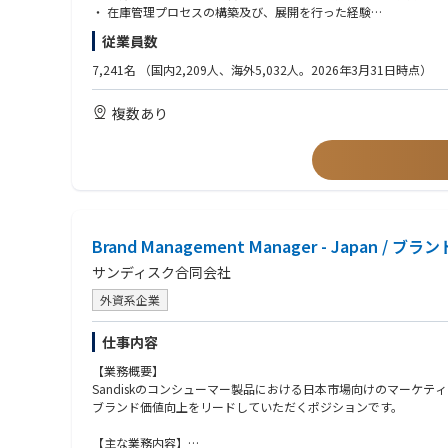
本社(新横浜)
・ 関連部門との連携を通じて在庫管理に関わる業務の効率化を図
・ 在庫管理プロセスの構築及び、展開を行った経験
■語学スキルについて
・ 関係者との合意に基づき、リスクと機会を考慮したバッファ在
・ Key userとして、在庫管理ツール(Oracle, SAPやその他ERP
■幅広いキャリアパス
従業員数
英語の読み書きに抵抗がない方
・ 業務改革・デジタル変革（BPR&DX）チームと連携し、在庫
・ クロスファンクショナルな組織のステークホルダーと効果的に
※本ポジションからのキャリアパスとなります※
（マニュアル理解、メール対応が中心。会話力は必須ではありま
・ 関係者からのフィードバックを収集し、データを分析して課題
ホルダーマネジメントスキル。
7,241名
（国内2,209人、海外5,032人。2026年3月31日時点）
1. ジュニアFSE → シニアFSE
・ 在庫管理に関するプロセス、ポリシー、手順を定義・文書化し
・ 強力なリーダーシップと意思決定スキル、および優れた分析ス
より複雑な装置や顧客対応を担当
・ 在庫パフォーマンスを測定するためのKPIおよび指標を定義す
・ 自律した高い英語コミュニケーション能力（スピーキングとラ
チームリーダーとして新人育成やプロジェクト管理を担う
複数あり
・ データを分析し、意思決定のためのインプットを経営層に提供
参考値：TOEICスコア780以上
2. テクニカルスペシャリスト
・ 在庫管理の実務が社内統制、監査要件、法令基準に準拠してい
特定装置や工程に特化した専門家
・ 在庫関連プロジェクトを管理し、関係部門とのコミュニケーシ
■歓迎条件
顧客への高度な技術提案やトラブル解決をリード
変更の範囲：会社の定める業務
・ コストシミュレーションやシナリオプランニングの経験
3. フィールドプロセスエンジニア／リージョナルテクノロジーエ
・ CSCP、CPSM、Lean Six Sigma Green Beltなどの資格
顧客要求に基づくプロセス条件の確立、評価、改善
■当ポジションのやりがい
・ サプライチェーンにおけるデジタルトランスフォーメーション
新装置のプロセス立ち上げや歩留まり改善、次世代技術開発サポ
・すべてのビジネス ユニット(BU)に適用する在庫管理プロセ
4. テクニカルサポート／アプリケーションエンジニア
・海外のステークホルダーとのコミュニケーションも頻繁に発生
Brand Management Manager - Japan
顧客からの技術問い合わせ対応、製品改善へのフィードバック
・新しいプロセスを構築し、それを展開するという貴重な経験を
サンディスク合同会社
本社開発部門との橋渡し役
5. マネジメント職（チームリーダー → マネージャー）
■働き方：
外資系企業
顧客からの技術問い合わせ対応、製品改善へのフィードバック
・想定残業は月30h程度です。
本社開発部門との橋渡し役
・フレックス／在宅勤務を実施中。 ※フルリモートは不可。
仕事内容
6. 営業・カスタマーサクセス・コンサルティング
技術知識を活かしたソリューション提案型営業
■出張：国内出張は群馬R&Dセンターに週2～３回、海外出張は
【業務概要】
顧客の生産性改善や新技術導入支援
Sandiskのコンシューマー製品における日本市場向けのマー
ブランド価値向上をリードしていただくポジションです。
【主な業務内容】