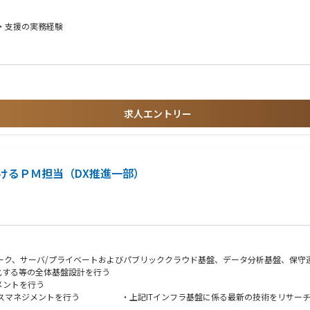
行・支援の実務経験
1年以内に応募実績のない方
求人エントリー
けるＰＭ担当（DX推進一部）
アプリマーケティング）
ーク、サーバ/プライベートおよびパブリッククラウド基盤、データ分析基盤、保守運用
化する等の全体基盤設計を行う
メントを行う
ビスマネジメントを行う ・上記ITインフラ基盤に係る最新の技術をリサーチし
滑に業務を推進できる方