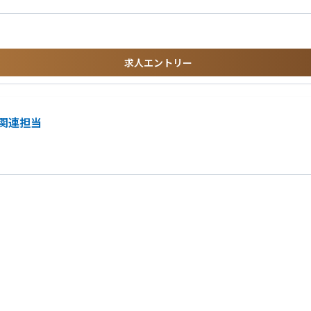
のある方（電気設備、機械設備）
理技術士の有資格
求人エントリー
ームとして共感できる方。
、施工者等）
する姿勢等）方。
関連担当
。
整
助言
む）
入退室管理設備、通信設備、