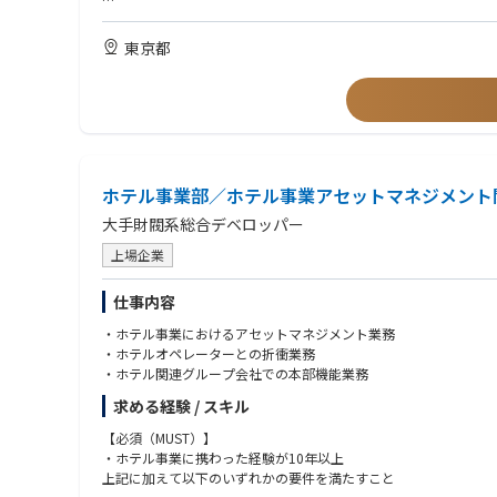
・竣工図・竣工写真の取り纏め
【歓迎条件】
・本体A工事との調整、資産保全管理、開発サイドとの調整
・テナントオフィスビルでのテナント入居の設計、同監理の経験
東京都
・テナント入居工事の品質管理、工程管理、コスト管理
・一級建築士、設備設計一級建築士、建築設備士、一級施工管
・テナント工事発注取り纏め業務、契約業務
・C工事(IT,LAN,電話等）関連各種調整業務
【求める人物像】
・入居後の管理運営会社との調整
・テナントの営業開始をサポートし、自らの喜びとできる方。
・什器搬入、引越関連調整
・チームの一員として積極性を持ち、失敗を共有し、成功をチ
２）上記１）の関係者調整
・法令順守や顧客の立場で考えることができる方。
（テナント、ビル開発、ビル営業、ビル管理、ビル本体設計監理
・論理的な思考ができ、誠実である（立場によらず相手を尊重
ホテル事業部／ホテル事業アセットマネジメント
・業務に対しての柔軟性、外向性、緻密性、スピードがある方
②ビル商品企画
大手財閥系総合デベロッパー
・技術的な側面を含むテナントビル商品企画
（営業的観点からの基本計画の技術的確認、助言）
上場企業
・本体Ａ工事申請スケジュールとテナント入居スケジュールの調
・新ビル建設のテナント入居工事に伴う環境対策､新技術の提案、
仕事内容
・ホテル事業におけるアセットマネジメント業務
■建築
・ホテルオペレーターとの折衝業務
オフィスビルテナント入居のマネジメント業務（一部設計監理含
・ホテル関連グループ会社での本部機能業務
・テナント要望によるマスタースケジュールの策定および調整
・避難安全検証（ルートＣ）および法令チェック
求める経験 / スキル
■電気設備
【必須（MUST）】
オフィステナント入居の電気設備設計・監理業務
・ホテル事業に携わった経験が10年以上
（受変電設備、発電機設備、幹線設備、電灯・コンセント設備、
上記に加えて以下のいずれかの要件を満たすこと
テレビ共聴設備、非常放送設備、自動火災報知設備等）