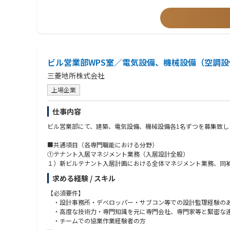
・誠実である（立場によらず相手を尊重する姿勢等）
・チームでの協業作業経験者
ビル営業部WPS室／電気設備、機械設備（空調
三菱地所株式会社
上場企業
仕事内容
ビル営業部にて、建築、電気設備、機械設備各1名ずつを募集致し
■共通項目（各専門職能における分野）
①テナント入居マネジメント業務（入居設計全般）
１）新ビルテナント入居計画における全体マネジメント業務、同
・テナント入居工事総括（トータルマネジメント）
求める経験 / スキル
・設計監理業務、ＣＭ業務
・Ｂ工事概算作成
【必須要件】
・見積調査および金額交渉、テナント宛報告
・設計事務所・デベロッパー・サブコン等での設計監理経験の
・施工図および製作図のチェックおよび助言
・高度な技術力・専門知識を元に専門会社、専門家等と緊密な連
・現場監理（現場巡回、各種検査対応含む）
・チームでの協業作業経験者の方
・設計変更に伴う増減金額の調査および金額交渉、テナント宛報