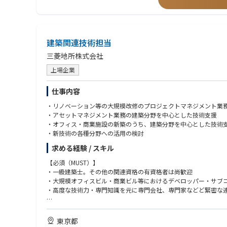
また当職種に業務従事する社員の平均年齢は38歳で、若手から中
・宅地建物取引士資格
【求める人物像】
・自ら案件を探し、情報を取りに行ける方
建築関連技術担当
・物件情報を受け取るだけでなく、案件化・事業化まで主体的に
・不動産を「買えるか／買えないか」だけでなく、「どうすれば
三菱地所株式会社
・社内外の関係者を巻き込み、クロージングまで粘り強く進めら
・収支、リスク、出口を踏まえて冷静に判断できる方
上場企業
・アセットタイプにこだわらず、ビジネスチャンスを十何位捉え
・裁量の大きい環境で、自ら成果を出すことにやりがいを感じる
仕事内容
・リノベーション等の大規模改修のプロジェクトマネジメント業
・アセットマネジメント業務の建築分野を中心とした技術支援
・オフィス・商業施設の新築のうち、建築分野を中心とした技術
・新技術の各種分野への活用の検討
求める経験 / スキル
【必須（MUST）】
・一級建築士。その他の関連資格の有資格者は尚歓迎
・大規模オフィスビル・商業ビル等におけるデベロッパー・サブ
・高度な技術力・専門知識を元に専門会社、専門家などど緊密な
【求める人物像】
・法令順守や顧客の立場で考えることが出来る
東京都
・論理的な思考が出来る