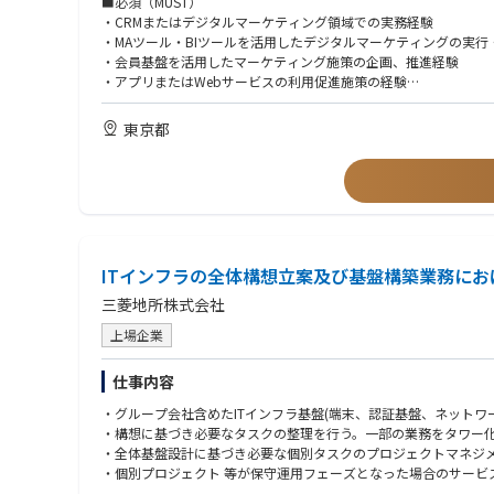
■必須（MUST）
・会員セグメント分析およびパーソナライズ施策の企画
・CRMまたはデジタルマーケティング領域での実務経験
・アプリ利用率、来街頻度、購買頻度向上に向けた施策推進
・MAツール・BIツールを活用したデジタルマーケティングの実
・デジタル拠点とリアル接点を連携したOMO施策の企画
・会員基盤を活用したマーケティング施策の企画、推進経験
・ベンダーおよび関係部署とのプロジェクト推進
・アプリまたはWebサービスの利用促進施策の経験
・KPI設計、効果測定および改善施策の立案
・KPI設計およびデータ分析に基づく改善経験
・社内外関係者とのプロジェクト推進経験
東京都
・当社デジタル専任職採用選考（同一ポジション）において、過去
・下記、歓迎要件の何れかを満たすこと
■歓迎（WANT）
・BtoC事業領域でのデジタルマーケティング実務経験
・OMOマーケティング施策の検討・実施等の実務経験
・不動産業に関する知見・経験
ITインフラの全体構想立案及び基盤構築業務にお
・CRMツール、MAツール、BIツールに関する知見・利用経験
・簡易なデータ分析の実務経験
三菱地所株式会社
・IP関連の知見、経験
上場企業
・SQL、Pythonコーディングを活用した分析経験
・Cursor、Claude Cowork等の実務利用経験
・SNSマーケティングの知見、経験（LINE公式アカウント運用、
仕事内容
・A/Bテスト設計経験
・グループ会社含めたITインフラ基盤(端末、認証基盤、ネットワ
・顧客セグメント設計経験
・構想に基づき必要なタスクの整理を行う。一部の業務をタワー
・全体基盤設計に基づき必要な個別タスクのプロジェクトマネジ
■求める人材
・個別プロジェクト 等が保守運用フェーズとなった場合のサー
・社内外の多様なメンバーとコミュニケーションを図りながら円