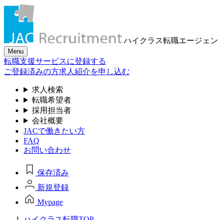
ハイクラス転職
エージェン
Menu
転職支援サービスに登録する
ご登録済みの方
求人紹介を申し込む
求人検索
転職希望者
採用担当者
会社概要
JACで働きたい方
FAQ
お問い合わせ
保存済み
新規登録
Mypage
ハイクラス転職TOP