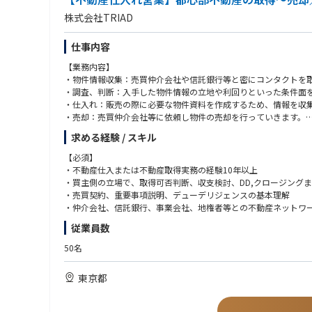
株式会社TRIAD
仕事内容
【業務内容】
・物件情報収集：売買仲介会社や信託銀行等と密にコンタクトを
・調査、判断：入手した物件情報の立地や利回りといった条件面
・仕入れ：販売の際に必要な物件資料を作成するため、情報を収
・売却：売買仲介会社等に依頼し物件の売却を行っていきます。
求める経験 / スキル
【魅力】
■社風
【必須】
組織がフラットで経営陣や上司との距離も近く、自身の考えや意
・不動産仕入または不動産取得実務の経験10年以上
また、1人1人の社員が裁量を持って自由に仕事を進められる環境
・買主側の立場で、取得可否判断、収支検討、DD,クロージング
・売買契約、重要事項説明、デューデリジェンスの基本理解
■働き方
・仲介会社、信託銀行、事業会社、地権者等との不動産ネットワ
年休128日、土日祝休み、残業月20時間以内と非常に働きやすい
・10億円以上の不動産売買または取得案件の取り扱い経験
従業員数
また、社員のほとんどが私服で勤務をしております。
・収支、出口、リスクを踏まえ、事業性を自ら判断できる方
会社として時差出勤を推奨しており、出社時間や退社時間は柔軟
50名
残業もほぼなく休日もしっかりと取れ、離職率も低く、好待遇な
【歓迎】
・都心部不動産の取得経験
東京都
■当職種について
・権利調整、立ち退き、借地底地、区分集約、再開発、バリュー
当職種の社員の平均年収は4,082万円です（※インセンティブを
・一棟収益不動産、開発用地、ホテル、商業施設、オフィス等の
経験年数や年齢に関わらず、成果に応じて評価される仕組みとな
・自ら新規情報ルートを開拓し、仕入れ実績につなげた経験