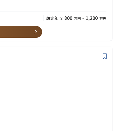
800
1,200
想定年収
万円
~
万円
スプリンクラー設備、不燃性ガス消火設備、消火器）