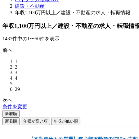
建設・不動産
年収1,100万円以上／建設・不動産の求人・転職情報
年収1,100万円以上／建設・不動産の求人・転職情
1437
件
中の
1
〜
50
件を表示
前へ
1
2
3
4
...
29
次へ
条件を変更
新着順
新着順
年収が高い順
年収が低い順
【不動産仕入れ営業】都心部不動産の取得～売却／