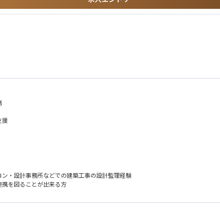
堅まで幅広い世代の社員が活躍しております。
進められる方
利益化できるか」で考えられる方
れる方
られる方
方
務
支援
コン・設計事務所などでの建築工事の設計監理経験
連携を図ることが出来る方