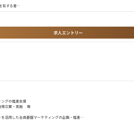
を有する者
メント、レベニューマネジメント等）に関する業務経験を有する者
動制御設備、中央監視設備、排煙設備、給水設備、排水設備、ガス設備、給湯設備、
求人エントリー
推進できる方
方
り強く推進できる方
ィングの推進支援
施策立案・実施 等
ントを活用した会員基盤マーケティングの企画・推進
・実行
設計