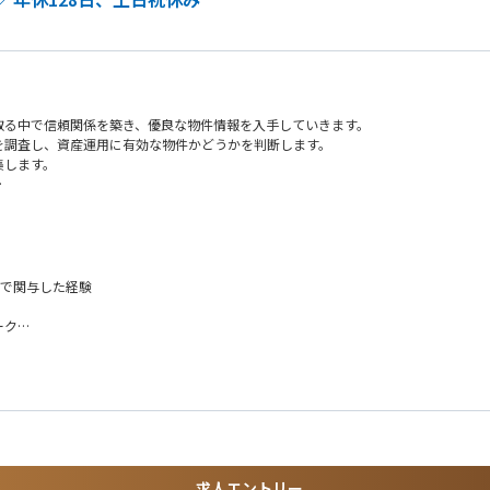
取る中で信頼関係を築き、優良な物件情報を入手していきます。
を調査し、資産運用に有効な物件かどうかを判断します。
集します。
見を積極的に発信できる環境のため、やりがいを感じやすいです。
です。
まで関与した経験
ーク
環境です。
に調整できます。
環境です。
アップ案件の経験
含む平均年収です）
取得経験
っており、ご自身のスキルや実績に応じた報酬を得ることができます。
求人エントリー