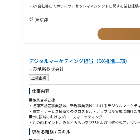
・基本設計概要書、実施設計図の作成
・AM会社等にてホテルのアセットマネジメントに関する業務経験
・ホテルオペレーターにて本部機能（経営企画、チェーンマネジ
■機械設備（空気調和設備・衛生設備）
・ホテルの収益構造、運営KPI、事業採算に関する理解を有する者
東京都
オフィステナント入居の機械設備設計・監理業務
（熱源設備、空調機設備、換気設備、ダクト設備、配管設備、自
【求める人材像】
・基本設計概要書、実施設計図の作成
・社内外の多様なメンバーとの協業により円滑にプロジェクトを
・事業会社のプロジェクト担当者としての主体性と決断力を持つ
・自分自身の専門性を十分に活かしながら、関係者との協議を粘
デジタルマーケティング担当（DX推進二部）
三菱地所株式会社
上場企業
仕事内容
■協業変革支援
・既存不動産事業領域、新規事業領域におけるデジタルマーケテ
・事業・サービス横断でのクロスセル・アップセル実現に向けた
■toC領域におけるグロースマーケティング
・丸の内ポイント、みなとみらいアプリおよびLINE公式アカウ
・会員獲得、利用促進、来街促進、ロイヤルティ向上施策の企画
求める経験 / スキル
・顧客データを活用したCRM施策の立案、運用
・LINE配信、プッシュ通知、メール配信等のコミュニケーション